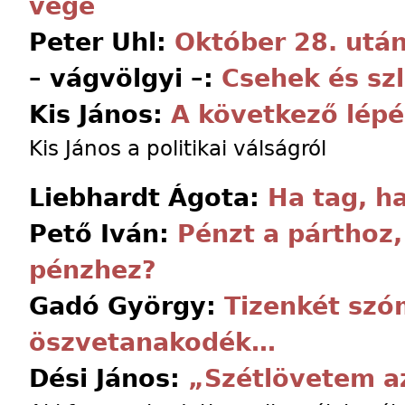
vége
Peter Uhl:
Október 28. utá
– vágvölgyi –:
Csehek és sz
Kis János:
A következő lép
Kis János a politikai válságról
Liebhardt Ágota:
Ha tag, h
Pető Iván:
Pénzt a párthoz,
pénzhez?
Gadó György:
Tizenkét szó
öszvetanakodék…
Dési János:
„Szétlövetem az