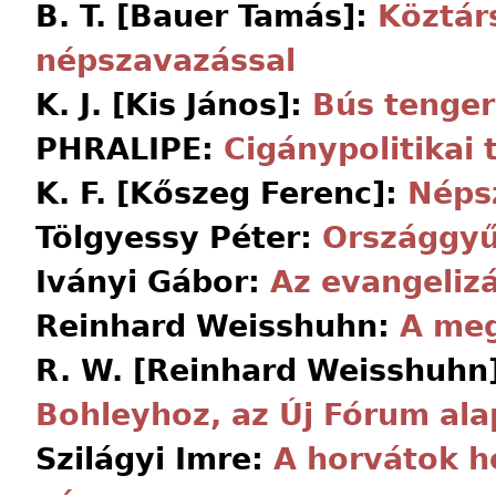
B. T. [Bauer Tamás]:
Köztár
népszavazással
K. J. [Kis János]:
Bús tenge
PHRALIPE:
Cigánypolitikai 
K. F. [Kőszeg Ferenc]:
Néps
Tölgyessy Péter:
Országgyű
Iványi Gábor:
Az evangelizá
Reinhard Weisshuhn:
A meg
R. W. [Reinhard Weisshuhn
Bohleyhoz, az Új Fórum ala
Szilágyi Imre:
A horvátok h