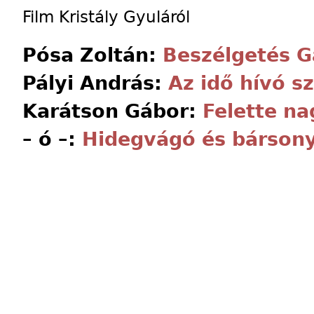
Film Kristály Gyuláról
Pósa Zoltán:
Beszélgetés G
Pályi András:
Az idő hívó s
Karátson Gábor:
Felette na
– ó –:
Hidegvágó és bárson