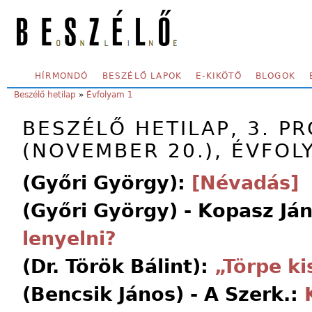
Skip to main content
SECONDARY MENU
HÍRMONDÓ
BESZÉLŐ LAPOK
E-KIKÖTŐ
BLOGOK
YOU ARE HERE:
Beszélő hetilap
»
Évfolyam 1
BESZÉLŐ HETILAP, 3. P
(NOVEMBER 20.), ÉVFOL
(Győri György):
[Névadás]
(Győri György) - Kopasz Já
lenyelni?
(Dr. Török Bálint):
„Törpe k
(Bencsik János) - A Szerk.: