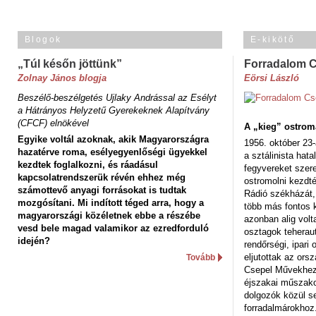
Blogok
E-kikötő
„Túl későn jöttünk”
Forradalom 
Zolnay János blogja
Eörsi László
Beszélő-beszélgetés Ujlaky Andrással az Esélyt
a Hátrányos Helyzetű Gyerekeknek Alapítvány
(CFCF) elnökével
A „kieg” ostrom
Egyike voltál azoknak, akik Magyarországra
1956. október 23-
hazatérve roma, esélyegyenlőségi ügyekkel
a sztálinista hat
kezdtek foglalkozni, és ráadásul
fegyvereket szere
kapcsolatrendszerük révén ehhez még
ostromolni kezdt
számottevő anyagi forrásokat is tudtak
Rádió székházát,
mozgósítani. Mi indított téged arra, hogy a
több más fontos 
magyarországi közéletnek ebbe a részébe
azonban alig volt
vesd bele magad valamikor az ezredforduló
osztagok teheraut
idején?
rendőrségi, ipar
eljutottak az ors
Tovább
Csepel Művekhez 
éjszakai műszakot
dolgozók közül s
forradalmárokhoz.