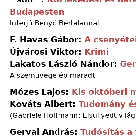
Budapesten
Interjú Benyó Bertalannal
F. Havas Gábor:
A csenyéte
Újvárosi Viktor:
Krimi
Lakatos László Nándor:
Ger
A szemüvege ép maradt
Mózes Lajos:
Kis októberi 
Kováts Albert:
Tudomány és
(Gabriele Hoffmann: Elsüllyedt világ
Gervai András:
Tudósítás a