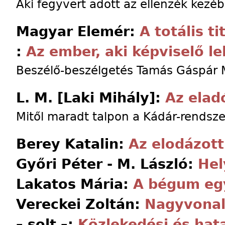
Aki fegyvert adott az ellenzék kezé
Magyar Elemér:
A totális t
:
Az ember, aki képviselő l
Beszélő-beszélgetés Tamás Gáspár M
L. M. [Laki Mihály]:
Az elad
Mitől maradt talpon a Kádár-rendsze
Berey Katalin:
Az elodázott
Győri Péter - M. László:
Hel
Lakatos Mária:
A bégum egy
Vereckei Zoltán:
Nagyvonal
– solt –:
Közlekedési és hat