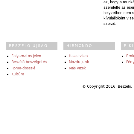
az, hogy a munk
szemlélte az es
helyzetben sem s
kívülállóként vise
szerző.
BESZÉLŐ ÚJSÁG
HÍRMONDÓ
E-K
Folyamatos jelen
Hazai vizek
Eml
Beszélő-beszélgetés
Mozduljunk
Fény
Roma-dosszié
Más vizek
Kultúra
© Copyright 2016, Beszélő. 