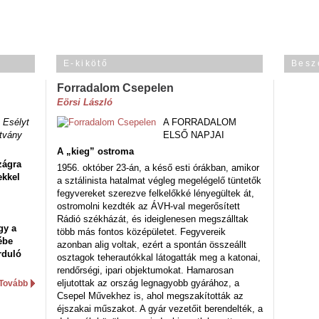
E-kikötő
Besz
Forradalom Csepelen
Eörsi László
 Esélyt
A FORRADALOM
tvány
ELSŐ NAPJAI
A „kieg” ostroma
zágra
1956. október 23-án, a késő esti órákban, amikor
ekkel
a sztálinista hatalmat végleg megelégelő tüntetők
fegyvereket szerezve felkelőkké lényegültek át,
ostromolni kezdték az ÁVH-val megerősített
Rádió székházát, és ideiglenesen megszálltak
gy a
több más fontos középületet. Fegyvereik
ébe
azonban alig voltak, ezért a spontán összeállt
rduló
osztagok teherautókkal látogatták meg a katonai,
rendőrségi, ipari objektumokat. Hamarosan
eljutottak az ország legnagyobb gyárához, a
Tovább
Csepel Művekhez is, ahol megszakították az
éjszakai műszakot. A gyár vezetőit berendelték, a