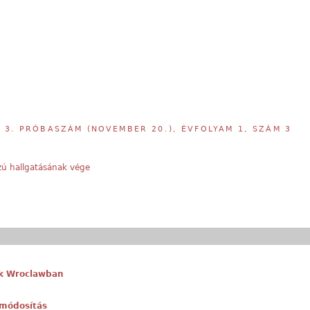
,
3. PRÓBASZÁM (NOVEMBER 20.), ÉVFOLYAM 1, SZÁM 3
zú hallgatásának vége
ok Wroclawban
ymódosítás