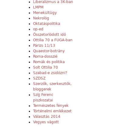
Liberalizmus a 3K-ban
LMPM
Menekültügy
Nekrológ
Oktatáspolitika
op-ed
Összetorlódott idő
Ottilia 70 a FUGA-ban
Párizs 11/13
Quaestor-botrány
Roma-dosszié
Romák és politika
Solt Ottilia 70
Szabad-e zsidózni?
SZDSZ
Szerzők, szerkesztők,
bloggerek
Szijj Ferenc
piszkozatai
Természetes fények
Történelmi emlékezet
Választás 2014
Vegyes vágott