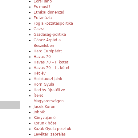
Eörsi Janó
És most?
Etnikai dimenzió
Eutanázia
Foglalkoztatáspolitika
Gavra
Gazdaság-politika
Göncz Árpád a
Beszélőben
Harc Európáért
Havas 70
Havas 70 – I. kötet
Havas 70 – II. kötet
Hét év
Holokausztjaink
Horn Gyula
Horthy újratöltve
Ítélet
Magyarországon
Jacek Kuroń
Jobbik
Könyvajánló
Korunk hősei
Kozák Gyula posztok
Levéltári zabrálás