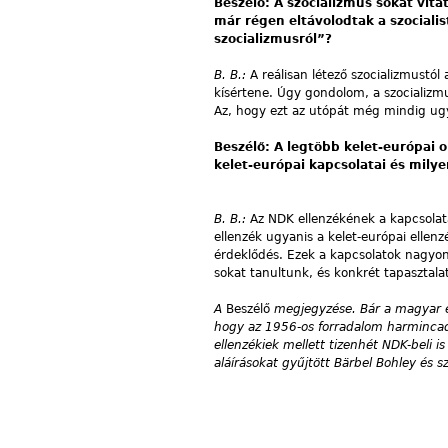
Beszélő: A szocializmus sokat vit
már régen eltávolodtak a szociali
szocializmusról”?
B. B.:
A reálisan létező szocializmustól
kísértene. Úgy gondolom, a szocializm
Az, hogy ezt az utópát még mindig ugya
Beszélő: A legtöbb kelet-európai
kelet-európai kapcsolatai és mily
B. B.:
Az NDK ellenzékének a kapcsolata
ellenzék ugyanis a kelet-európai ell
érdeklődés. Ezek a kapcsolatok nagyon
sokat tanultunk, és konkrét tapasztal
A
Beszélő
megjegyzése. Bár a magyar é
hogy az 1956-os forradalom harmincadi
ellenzékiek mellett tizenhét NDK-beli 
aláírásokat gyűjtött Bärbel Bohley és s