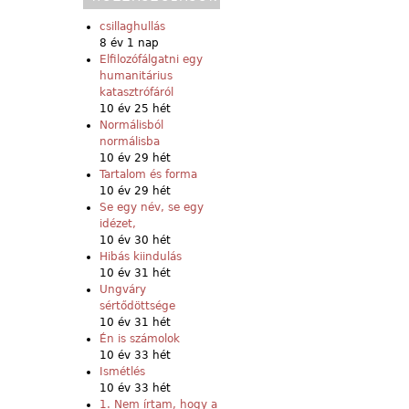
csillaghullás
8 év 1 nap
Elfilozófálgatni egy
humanitárius
katasztrófáról
10 év 25 hét
Normálisból
normálisba
10 év 29 hét
Tartalom és forma
10 év 29 hét
Se egy név, se egy
idézet,
10 év 30 hét
Hibás kiindulás
10 év 31 hét
Ungváry
sértődöttsége
10 év 31 hét
Én is számolok
10 év 33 hét
Ismétlés
10 év 33 hét
1. Nem írtam, hogy a