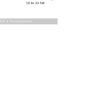
10 év 33 hét
élő a Facebookon