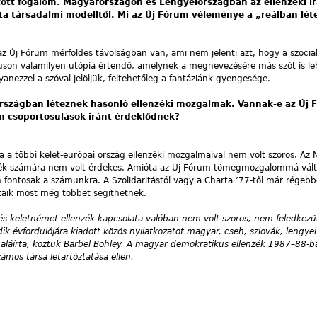
atott fogalom. Magyarországon és Lengyelországban az ellenzéki i
sta társadalmi modelltől. Mi az Új Fórum véleménye a „reálban lét
 az Új Fórum mérföldes távolságban van, ami nem jelenti azt, hogy a szocia
uson valamilyen utópia értendő, amelynek a megnevezésére más szót is leh
nezzel a szóval jelöljük, feltehetőleg a fantáziánk gyengesége.
 országban léteznek hasonló ellenzéki mozgalmak. Vannak-e az Új
en csoportosulások iránt érdeklődnek?
 a többi kelet-európai ország ellenzéki mozgalmaival nem volt szoros. Az 
enzék számára nem volt érdekes. Amióta az Új Fórum tömegmozgalommá vál
 fontosak a számunkra. A Szolidaritástól vagy a Charta ’77-től már régeb
ataik most még többet segíthetnek.
s keletnémet ellenzék kapcsolata valóban nem volt szoros, nem feledkezü
k évfordulójára kiadott közös nyilatkozatot magyar, cseh, szlovák, lengye
is aláírta, köztük Bärbel Bohley. A magyar demokratikus ellenzék 1987–88-ba
zámos társa letartóztatása ellen.