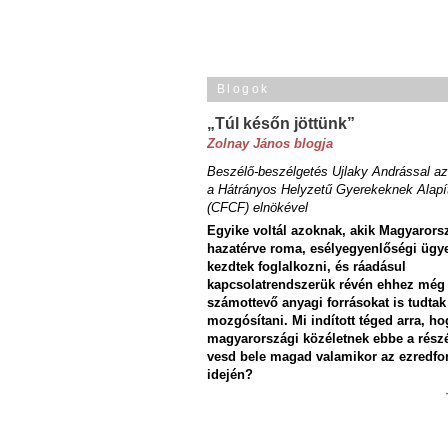
Blogok
„Túl későn jöttünk”
Zolnay János blogja
Beszélő-beszélgetés Ujlaky Andrással az
a Hátrányos Helyzetű Gyerekeknek Alapí
(CFCF) elnökével
Egyike voltál azoknak, akik Magyarors
hazatérve roma, esélyegyenlőségi ügy
kezdtek foglalkozni, és ráadásul
kapcsolatrendszerük révén ehhez még
számottevő anyagi forrásokat is tudtak
mozgósítani. Mi indított téged arra, ho
magyarországi közéletnek ebbe a rész
vesd bele magad valamikor az ezredfo
idején?