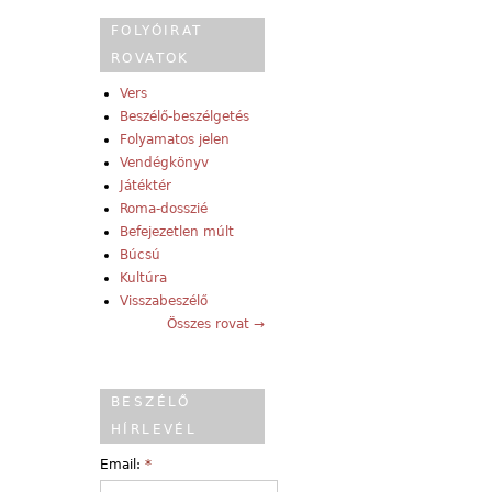
FOLYÓIRAT
ROVATOK
Vers
Beszélő-beszélgetés
Folyamatos jelen
Vendégkönyv
Játéktér
Roma-dosszié
Befejezetlen múlt
Búcsú
Kultúra
Visszabeszélő
Összes rovat →
BESZÉLŐ
HÍRLEVÉL
Email:
*