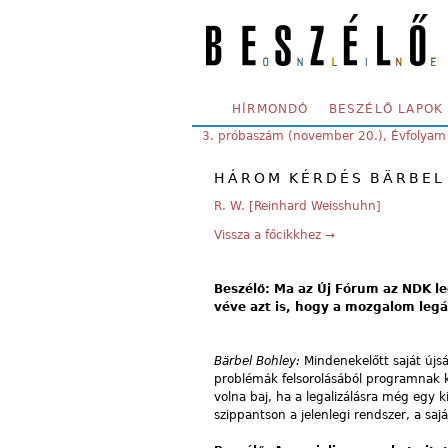
Skip to main content
SECONDARY MENU
HÍRMONDÓ
BESZÉLŐ LAPOK
YOU ARE HERE:
3. próbaszám (november 20.), Évfolyam
HÁROM KÉRDÉS BÄRBEL 
R. W. [Reinhard Weisshuhn]
Vissza a főcikkhez →
Beszélő: Ma az Új Fórum az NDK l
véve azt is, hogy a mozgalom legál
Bärbel Bohley:
Mindenekelőtt saját újs
problémák felsorolásából programnak ke
volna baj, ha a legalizálásra még egy k
szippantson a jelenlegi rendszer, a saj