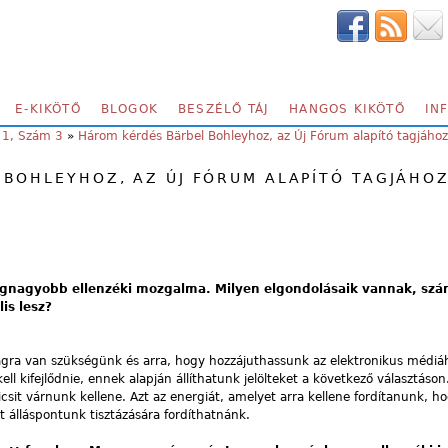
E-KIKÖTŐ
BLOGOK
BESZÉLŐ TÁJ
HANGOS KIKÖTŐ
IN
 1, Szám 3
»
Három kérdés Bärbel Bohleyhoz, az Új Fórum alapító tagjához
BOHLEYHOZ, AZ ÚJ FÓRUM ALAPÍTÓ TAGJÁHO
egnagyobb ellenzéki mozgalma. Milyen elgondolásaik vannak, szá
is lesz?
ágra van szükségünk és arra, hogy hozzájuthassunk az elektronikus médiá
ll kifejlődnie, ennek alapján állíthatunk jelölteket a következő választáso
icsit várnunk kellene. Azt az energiát, amelyet arra kellene fordítanunk, h
át álláspontunk tisztázására fordíthatnánk.