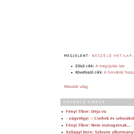
MEGJELENT:
BESZÉLŐ HETILAP
Előző cikk:
A megújulás ízei
Következő cikk:
A horvátok hoss
Második világ
HASONLÓ CIKKEK
Fényi Tibor: Dèja vu
– vágvölgyi –: Csehek és szlovák
Fényi Tibor: Nem osztogatnak…
Szilágyi Imre: Szlovén alkotmán