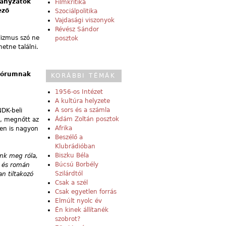
rányzatok
Filmkritika
ező
Szociálpolitika
Vajdasági viszonyok
Révész Sándor
lizmus szó ne
posztok
etne találni.
 Fórumnak
KORÁBBI TÉMÁK
1956-os Intézet
A kultúra helyzete
A sors és a számla
NDK-beli
Ádám Zoltán posztok
t, megnőtt az
Afrika
ben is nagyon
Beszélő a
Klubrádióban
Biszku Béla
nk meg róla,
Búcsú Borbély
l és román
Szilárdtól
n tiltakozó
Csak a szél
Csak egyetlen forrás
Elmúlt nyolc év
Én kinek állítanék
szobrot?