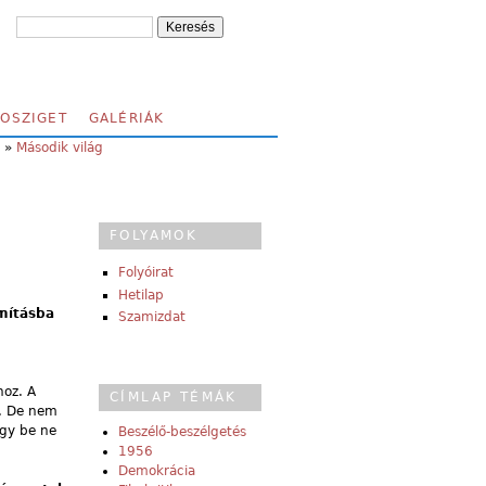
FOSZIGET
GALÉRIÁK
»
Második világ
Z
FOLYAMOK
Folyóirat
Hetilap
mításba
Szamizdat
hoz. A
CÍMLAP TÉMÁK
n. De nem
ogy be ne
Beszélő-beszélgetés
1956
Demokrácia