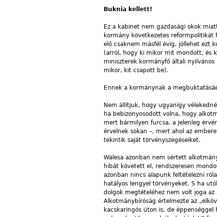
Buknia kellett!
Ez a kabinet nem gazdasági okok miatt
kormány következetes reformpolitikát f
elő csaknem másfél évig, jóllehet ezt
(arról, hogy ki mikor mit mondott, és 
miniszterek kormányfő általi nyilvános
mikor, kit csapott be).
Ennek a kormánynak a megbuktatásáért
Nem állítjuk, hogy ugyanígy vélekednén
ha bebizonyosodott volna, hogy alkotm
mert bármilyen furcsa, a jelenleg érvé
érvelnek sokan –, mert ahol az emberek
tekintik saját törvényszegéseiket.
Walesa azonban nem sértett alkotmányt
hibát követett el, rendszeresen mondot
azonban nincs alapunk feltételezni ró
hatályos lengyel törvényeket. S ha utó
dolgok megtételéhez nem volt joga az a
Alkotmánybíróság értelmezte az „elkövet
kacskaringós úton is, de éppenséggel h