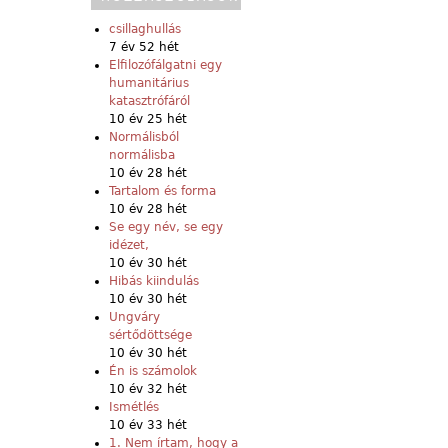
csillaghullás
7 év 52 hét
Elfilozófálgatni egy
humanitárius
katasztrófáról
10 év 25 hét
Normálisból
normálisba
10 év 28 hét
Tartalom és forma
10 év 28 hét
Se egy név, se egy
idézet,
10 év 30 hét
Hibás kiindulás
10 év 30 hét
Ungváry
sértődöttsége
10 év 30 hét
Én is számolok
10 év 32 hét
Ismétlés
10 év 33 hét
1. Nem írtam, hogy a