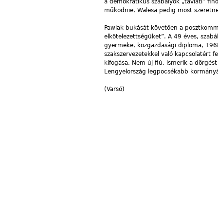
a demokratikus szabályok „távlati” fi
működnie, Walesa pedig most szeretne 
Pawlak bukását követően a posztkommun
elkötelezettségüket”. A 49 éves, szab
gyermeke, közgazdasági diploma, 1968
szakszervezetekkel való kapcsolatért fe
kifogása. Nem új fiú, ismerik a dörgést
Lengyelország legpocsékabb kormány
(Varsó)