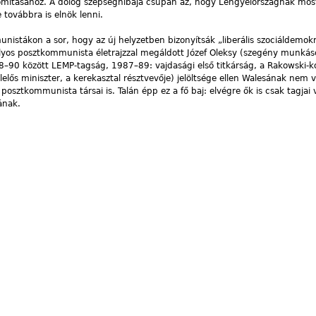
nomításához. A dolog szépséghibája csupán az, hogy Lengyelországnak most
továbbra is elnök lenni.
istákon a sor, hogy az új helyzetben bizonyítsák „liberális szociáldemok
ályos posztkommunista életrajzzal megáldott Józef Oleksy (szegény munkás
–90 között LEMP-tagság, 1987–89: vajdasági első titkárság, a Rakowski-
lelős miniszter, a kerekasztal résztvevője) jelöltsége ellen Walesának nem 
 posztkommunista társai is. Talán épp ez a fő baj: elvégre ők is csak tagjai 
ának.