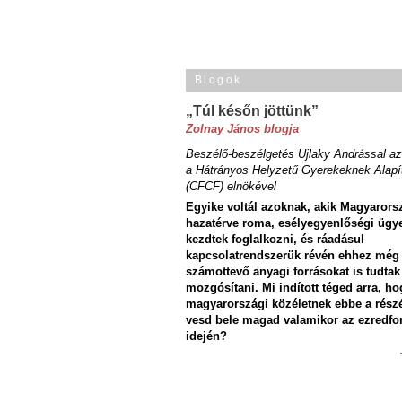
Blogok
„Túl későn jöttünk”
Zolnay János blogja
Beszélő-beszélgetés Ujlaky Andrással az
a Hátrányos Helyzetű Gyerekeknek Alapí
(CFCF) elnökével
Egyike voltál azoknak, akik Magyarors
hazatérve roma, esélyegyenlőségi ügy
kezdtek foglalkozni, és ráadásul
kapcsolatrendszerük révén ehhez még
számottevő anyagi forrásokat is tudtak
mozgósítani. Mi indított téged arra, ho
magyarországi közéletnek ebbe a rész
vesd bele magad valamikor az ezredfo
idején?