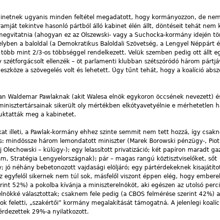
binetnek ugyanis minden feltétel megadatott, hogy kormányozzon, de nem
ját tekintve hasonló pártból álló kabinet élén állt, döntéseit tehát nem k
megvitatnia (ahogyan ez az Olszewski- vagy a Suchocka-kormány idején tö
lyben a baloldal (a Demokratikus Baloldali Szövetség, a Lengyel Néppárt 
öbb mint 2/3-os többséggel rendelkezett. Velük szemben pedig ott állt egy
y szétforgácsolt ellenzék – öt parlamenti klubban szétszóródó három pártjáv
eszköze a szövegelés volt és lehetett. Úgy tűnt tehát, hogy a koalíció absz
an Waldemar Pawlaknak (akit Walesa elnök egykoron öccsének nevezett) é
minisztertársainak sikerült oly mértékben elkótyavetyélnie e mérhetetlen 
buktatták meg a kabinetet.
t illeti, a Pawlak-kormány ehhez szinte semmit nem tett hozzá, így csa
ges: mindössze három lemondatott miniszter (Marek Borowski pénzügy-, Piot
 Olechowski – külügy-); egy lelassított privatizáció; két papíron maradt ga
am, Stratégia Lengyelországnak); pár – magas rangú köztisztviselőket, sőt
y; jó néhány bebetonozott vajdasági elöljáró; egy pártérdekeknek kisajátíto
z egyfelől sikernek nem túl sok, másfelől viszont éppen elég, hogy ember
erint 52%) a pokolba kívánja a miniszterelnököt, aki egészen az utolsó perc
relnökké választottak; csaknem fele pedig (a CBOS felmérése szerint 42%) 
ok feletti, „szakértői” kormány megalakítását támogatná. A jelenlegi koalíc
rdezettek 29%-a nyilatkozott.