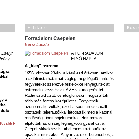
E-kikötő
Besz
Forradalom Csepelen
Eörsi László
 Esélyt
A FORRADALOM
tvány
ELSŐ NAPJAI
A „kieg” ostroma
zágra
1956. október 23-án, a késő esti órákban, amikor
ekkel
a sztálinista hatalmat végleg megelégelő tüntetők
fegyvereket szerezve felkelőkké lényegültek át,
ostromolni kezdték az ÁVH-val megerősített
Rádió székházát, és ideiglenesen megszálltak
gy a
több más fontos középületet. Fegyvereik
ébe
azonban alig voltak, ezért a spontán összeállt
rduló
osztagok teherautókkal látogatták meg a katonai,
rendőrségi, ipari objektumokat. Hamarosan
eljutottak az ország legnagyobb gyárához, a
Tovább
Csepel Művekhez is, ahol megszakították az
éjszakai műszakot. A gyár vezetőit berendelték, a