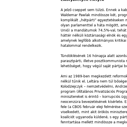
A jelző cseppet sem túlzó. Ennek a ka
Waldemar Pawlak mindössze két, program
komplikált „hétpárti” egyeztetéseken 
olyan parlamenttel a háta mögött, ame
Unió) a mandátumok 74,5%-val, tehát t
háttér nélküli köztársasági elnök és eg
amelynek legfőbb alkotmányos kritikai 
hatalommal rendelkezik.
Tündöklésének 16 hónapja alatt azonb
parasztpárti, illetve posztkommunista 
lehetőséget, hogy végül saját pártjai 
Ami az 1989-ben megkezdett reformoka
nélkül tűnik el. Leltára nem túl bősé
Kolodziejczyk – nemzetvédelmi, Andrzej
program (Általános Privatizációs Progr
minisztereket is érintő – korrupciós üg
neocenzúra bevezetésének kísérlete. E
fele (a CBOS február eleji felmérése sz
viselkedett, mint akit örökös miniszte
koalíciót ugyanoda küldené, s egy párt
fenntartása mellett mindössze a megké