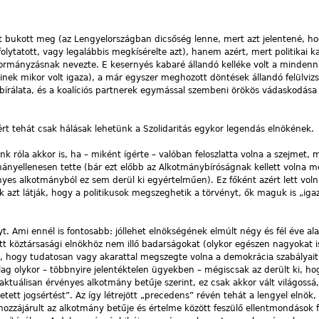
 bukott meg (az Lengyelországban dicsőség lenne, mert azt jelentené, ho
olytatott, vagy legalábbis megkísérelte azt), hanem azért, mert politikai k
 kormányzásnak nevezte. E kesernyés kabaré állandó kelléke volt a mindenn
kinek mikor volt igaza), a már egyszer meghozott döntések állandó felülvizs
 bírálata, és a koalíciós partnerek egymással szembeni örökös vádaskodása 
 tehát csak hálásak lehetünk a Szolidaritás egykor legendás elnökének.
k róla akkor is, ha – miként ígérte – valóban feloszlatta volna a szejmet,
ányellenesen tette (bár ezt előbb az Alkotmánybíróságnak kellett volna me
nyes alkotmányból ez sem derül ki egyértelműen). Ez főként azért lett voln
 azt látják, hogy a politikusok megszeghetik a törvényt, ők maguk is „iga
. Ami ennél is fontosabb: jóllehet elnökségének elmúlt négy és fél éve al
t köztársasági elnökhöz nem illő badarságokat (olykor egészen nagyokat is
la, hogy tudatosan vagy akarattal megszegte volna a demokrácia szabályait
lag olykor – többnyire jelentéktelen ügyekben – mégiscsak az derült ki, h
ktuálisan érvényes alkotmány betűje szerint, ez csak akkor vált világossá
ett jogsértést”. Az így létrejött „precedens” révén tehát a lengyel elnök,
ozzájárult az alkotmány betűje és értelme között feszülő ellentmondások f