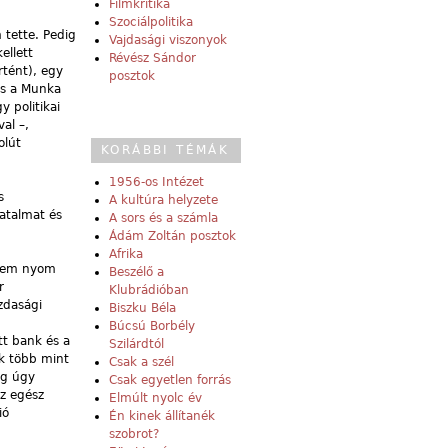
Filmkritika
Szociálpolitika
 tette. Pedig
Vajdasági viszonyok
ellett
Révész Sándor
rtént), egy
posztok
és a Munka
 politikai
al –,
olút
KORÁBBI TÉMÁK
1956-os Intézet
s
A kultúra helyzete
hatalmat és
A sors és a számla
Ádám Zoltán posztok
Afrika
knem nyom
Beszélő a
r
Klubrádióban
zdasági
Biszku Béla
Búcsú Borbély
tt bank és a
Szilárdtól
ek több mint
Csak a szél
ig úgy
Csak egyetlen forrás
az egész
Elmúlt nyolc év
ió
Én kinek állítanék
szobrot?