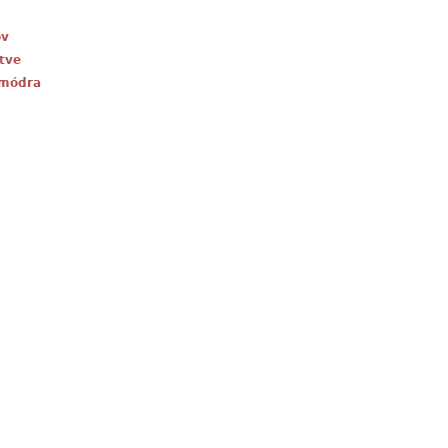
ov
tve
 módra