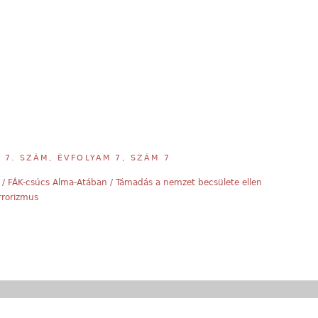
,
7. SZÁM, ÉVFOLYAM 7, SZÁM 7
/ FÁK-csúcs Alma-Atában / Támadás a nemzet becsülete ellen
errorizmus