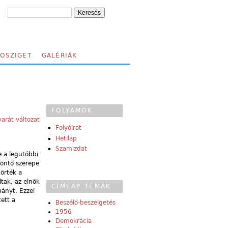
FOSZIGET
GALÉRIÁK
FOLYAMOK
arát változat
Folyóirat
Hetilap
Szamizdat
 a legutóbbi
döntő szerepe
örték a
tak, az elnök
CÍMLAP TÉMÁK
mányt. Ezzel
ett a
Beszélő-beszélgetés
1956
Demokrácia