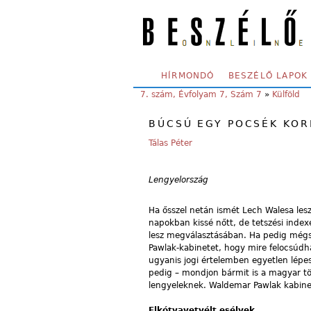
Skip to main content
SECONDARY MENU
HÍRMONDÓ
BESZÉLŐ LAPOK
YOU ARE HERE:
7. szám, Évfolyam 7, Szám 7
»
Külföld
BÚCSÚ EGY POCSÉK KO
Tálas Péter
Lengyelország
Ha ősszel netán ismét Lech Walesa les
napokban kissé nőtt, de tetszési inde
lesz megválasztásában. Ha pedig mégs
Pawlak-kabinetet, hogy mire felocsúdh
ugyanis jogi értelemben egyetlen lépes
pedig – mondjon bármit is a magyar tö
lengyeleknek. Waldemar Pawlak kabinet
Elkótyavetyélt esélyek