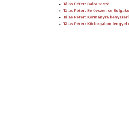
Tálas Péter: Balra tarts!
Tálas Péter: Se óvszer, se Bulgak
Tálas Péter: Kormányra kényszerí
Tálas Péter: Körforgalom lengyel