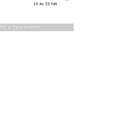
10 év 33 hét
élő a Facebookon