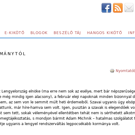
E-KIKÖTŐ
BLOGOK
BESZÉLŐ TÁJ
HANGOS KIKÖTŐ
IN
RMÁNYTÓL
Nyomtatób
z Lengyelország elnöke (ma erre nem sok az esélye, mert bár népszerűsége
xe még mindig igen alacsony), a február eleji napoknak minden bizonnyal 
em, az sem von le semmit múlt heti érdemeiből. Szavai ugyanis úgy elsöp
attunk, már híre-hamva sem volt. Igen, pusztán a szavak is elegendőek vol
t sem tett, sokak véleményével ellentétben tehát nem is sérthetett alkot
megtájékoztatás, s mondjon bármit Adam Michnik – hatalmas szolgálatot t
je ugyanis a lengyel rendszerváltás legpocsékabb kormánya volt.