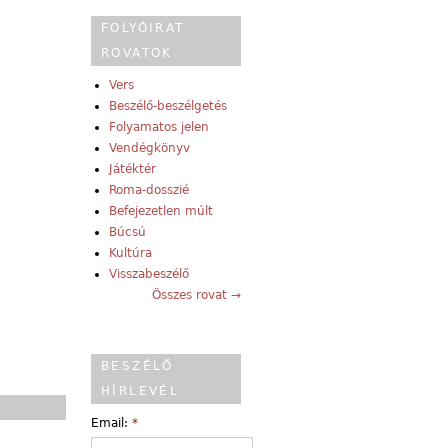
FOLYÓIRAT
ROVATOK
Vers
Beszélő-beszélgetés
Folyamatos jelen
Vendégkönyv
Játéktér
Roma-dosszié
Befejezetlen múlt
Búcsú
Kultúra
Visszabeszélő
Összes rovat →
BESZÉLŐ
HÍRLEVÉL
Email:
*