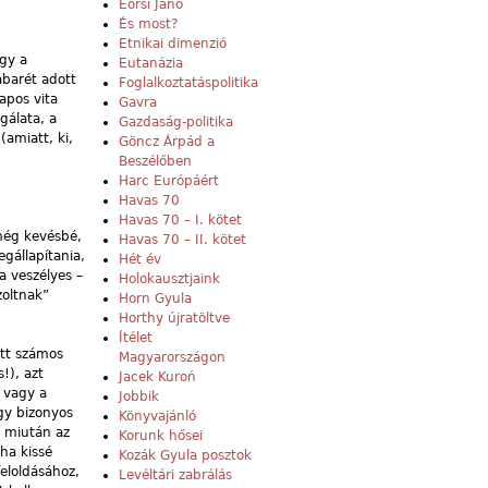
Eörsi Janó
És most?
Etnikai dimenzió
gy a
Eutanázia
abarét adott
Foglalkoztatáspolitika
apos vita
Gavra
gálata, a
Gazdaság-politika
(amiatt, ki,
Göncz Árpád a
Beszélőben
Harc Európáért
Havas 70
Havas 70 – I. kötet
 még kevésbé,
Havas 70 – II. kötet
gállapítania,
Hét év
a veszélyes –
Holokausztjaink
zoltnak”
Horn Gyula
Horthy újratöltve
Ítélet
att számos
Magyarországon
!), azt
Jacek Kuroń
 vagy a
Jobbik
ogy bizonyos
Könyvajánló
, miután az
Korunk hősei
 ha kissé
Kozák Gyula posztok
eloldásához,
Levéltári zabrálás