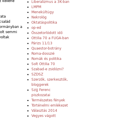
 kellene
Liberalizmus a 3K-ban
LMPM
Menekültügy
rata
Nekrológ
család
Oktatáspolitika
kormányban a
op-ed
volt semmi
Összetorlódott idő
voltak
Ottilia 70 a FUGA-ban
Párizs 11/13
Quaestor-botrány
Roma-dosszié
Romák és politika
Solt Ottilia 70
Szabad-e zsidózni?
SZDSZ
Szerzők, szerkesztők,
bloggerek
Szijj Ferenc
piszkozatai
Természetes fények
Történelmi emlékezet
Választás 2014
Vegyes vágott