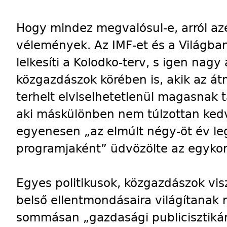
Hogy mindez megvalósul-e, arról az
vélemények. Az IMF-et és a Világbank
lelkesíti a Kolodko-terv, s igen nag
közgazdászok körében is, akik az át
terheit elviselhetetlenül magasnak t
aki máskülönben nem túlzottan kedvel
egyenesen „az elmúlt négy-öt év le
programjaként” üdvözölte az egykor
Egyes politikusok, közgazdászok vi
belső ellentmondásaira világítanak 
sommásan „gazdasági publicisztiká