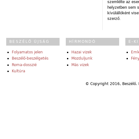
szemlélte az es
helyzetben sem s
kívülállóként vise
szerző.
BESZÉLŐ ÚJSÁG
HÍRMONDÓ
E-K
Folyamatos jelen
Hazai vizek
Eml
Beszélő-beszélgetés
Mozduljunk
Fény
Roma-dosszié
Más vizek
Kultúra
© Copyright 2016, Beszélő. 