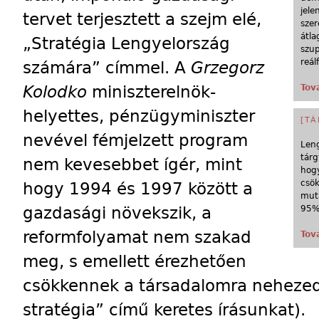
jele
tervet terjesztett a szejm elé,
szer
átla
„Stratégia Lengyelország
szup
reál
számára” címmel. A
Grzegorz
Kolodko
miniszterelnök-
Tov
helyettes, pénzügyminiszter
[TÁ
nevével fémjelzett program
Leng
tárg
nem kevesebbet ígér, mint
hogy
csö
hogy 1994 és 1997 között a
muta
gazdasági növekszik, a
95%
reformfolyamat nem szakad
Tov
meg, s emellett érezhetően
csökkennek a társadalomra nehezedő
stratégia” című keretes írásunkat).