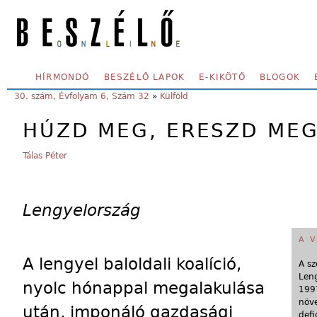
Skip to main content
SECONDARY MENU
HÍRMONDÓ
BESZÉLŐ LAPOK
E-KIKÖTŐ
BLOGOK
YOU ARE HERE:
30. szám, Évfolyam 6, Szám 32
»
Külföld
HÚZD MEG, ERESZD MEG
Tálas Péter
Lengyelország
A 
A lengyel baloldali koalíció,
A sz
Leng
nyolc hónappal megalakulása
1997
növe
után, imponáló gazdasági
defi