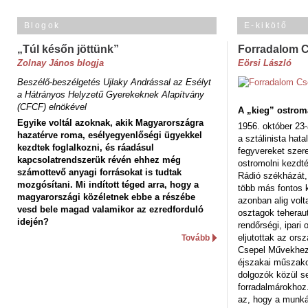
Blogok
E-kikötő
„Túl későn jöttünk”
Forradalom 
Zolnay János blogja
Eörsi László
Beszélő-beszélgetés Ujlaky Andrással az Esélyt
a Hátrányos Helyzetű Gyerekeknek Alapítvány
(CFCF) elnökével
A „kieg” ostrom
Egyike voltál azoknak, akik Magyarországra
1956. október 23-
hazatérve roma, esélyegyenlőségi ügyekkel
a sztálinista hat
kezdtek foglalkozni, és ráadásul
fegyvereket szere
kapcsolatrendszerük révén ehhez még
ostromolni kezdt
számottevő anyagi forrásokat is tudtak
Rádió székházát,
mozgósítani. Mi indított téged arra, hogy a
több más fontos 
magyarországi közéletnek ebbe a részébe
azonban alig volt
vesd bele magad valamikor az ezredforduló
osztagok teheraut
idején?
rendőrségi, ipar
eljutottak az ors
Tovább
Csepel Művekhez 
éjszakai műszakot
dolgozók közül s
forradalmárokhoz.
az, hogy a munk