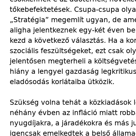
tőkebefektetések. Csupa-csupa olyan
„Stratégia” megemlít ugyan, de ame
aligha jelentkeznek egy-két éven be
kezd a következő választás. Ha a k
szociális feszültségeket, ezt csak 
jelentősen megterheli a költségvetés
hiány a lengyel gazdaság legkritiku
eladósodás korlátaiba ütközik.
Szükség volna tehát a közkiadások l
néhány évben az infláció miatt ro
nyugdíjakra, a járadékokra és más ju
igencsak emelkedtek a belső állama