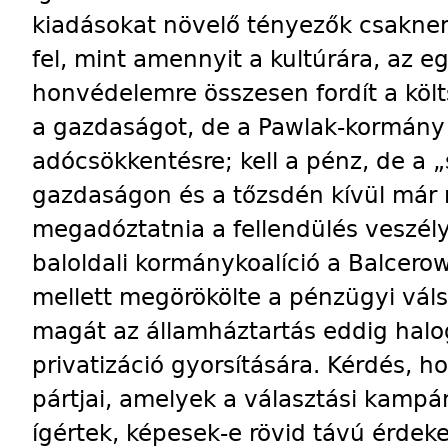
kiadásokat növelő tényezők csakne
fel, mint amennyit a kultúrára, az 
honvédelemre összesen fordít a költ
a gazdaságot, de a Pawlak-kormán
adócsökkentésre; kell a pénz, de a „s
gazdaságon és a tőzsdén kívül már
megadóztatnia a fellendülés veszély
baloldali kormánykoalíció a Balcero
mellett megörökölte a pénzügyi váls
magát az államháztartás eddig halog
privatizáció gyorsítására. Kérdés, ho
pártjai, amelyek a választási kampán
ígértek, képesek-e rövid távú érdek