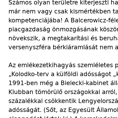
Számos olyan területre kiterjeszti 
már nem vagy csak kismértékben ta
kompetenciájába! A Balcerowicz-fél
piacgazdaság önmozgásának köszö
növekszik, a megtakarítási és beruh
versenyszféra bérkiáramlását nem a
Az emlékezetkihagyás szemléletes p
„Kolodko-terv a külföldi adósságot „
1991-ben még a Bielecki-kabinet áll
Klubban tömörülő országokkal arról,
százalékkal csökkentik Lengyelország
adósságát. (Sőt, az Egyesült Államo