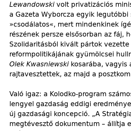
Lewandowski
volt privatizációs min
a Gazeta Wyborcza egyik legutóbbi 
»csodálatos«, mert mindenkinek ígér
részének persze elsősorban az fáj, h
Szolidaritásból kivált pártok vezett
reformpolitikájának gyümölcsei hul
Olek Kwasniewski
kosarába, vagyis 
rajtavesztettek, az majd a posztko
Való igaz: a Kolodko-program számo
lengyel gazdaság eddigi eredmény
új gazdasági koncepció. „A Stratég
megtévesztő dokumentum – állítja e