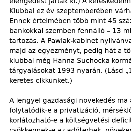
elengedést jártak ki.) A kereskedel
Klubbal ez év szeptemberében vár
Ennek értelmében több mint 45 szá
bankokkal szemben fennálló – 13 mill
tartozás. A Pawlak-kabinet nyilvánva
majd az egyezményt, pedig hát a tö
klubbal még Hanna Suchocka korm
tárgyalásokat 1993 nyarán. (Lásd „1
keretes cikkünket.)
A lengyel gazdasági növekedés ma a
folytatódik-e a privatizáció, mérséklő
korlátozható-e a költségvetési defic
csökkennek-e az adóterhek, növeked