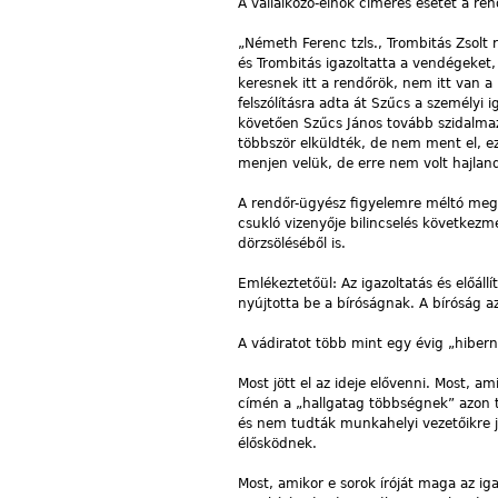
A vállalkozó-elnök címeres esetét a ren
„Németh Ferenc tzls., Trombitás Zsolt 
és Trombitás igazoltatta a vendégeket, 
keresnek itt a rendőrök, nem itt van a 
felszólításra adta át Szűcs a személyi i
követően Szűcs János tovább szidalmazt
többször elküldték, de nem ment el, ezé
menjen velük, de erre nem volt hajland
A rendőr-ügyész figyelemre méltó megál
csukló vizenyője bilincselés következ
dörzsöléséből is.
Emlékeztetőül: Az igazoltatás és előál
nyújtotta be a bíróságnak. A bíróság a
A vádiratot több mint egy évig „hibern
Most jött el az ideje elővenni. Most, a
címén a „hallgatag többségnek” azon ta
és nem tudták munkahelyi vezetőikre j
élősködnek.
Most, amikor e sorok íróját maga az ig