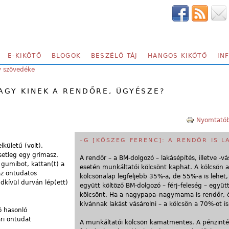
E-KIKÖTŐ
BLOGOK
BESZÉLŐ TÁJ
HANGOS KIKÖTŐ
IN
y szövedéke
AGY KINEK A RENDŐRE, ÜGYÉSZE?
Nyomtatób
–G [KŐSZEG FERENC]: A RENDŐR IS L
lkületű (volt).
setleg egy grimasz,
A rendőr – a BM-dolgozó – lakásépítés, illetve -vá
a gumibot, kattan(t) a
esetén munkáltatói kölcsönt kaphat. A kölcsön a
 az öntudatos
kölcsönalap legfeljebb 35%-a, de 55%-a is lehet,
dkívül durván lép(ett)
együtt költöző BM-dolgozó – férj–feleség – együt
kölcsönt. Ha a nagypapa–nagymama is rendőr, 
kívánnak lakást vásárolni – a kölcsön a 70%-ot is 
ró hasonló
ri öntudat
A munkáltatói kölcsön kamatmentes. A pénzintéz