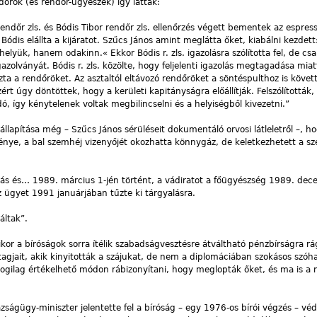
dőrök (és rendőr-ügyészek) így látták:
rendőr zls. és Bódis Tibor rendőr zls. ellenőrzés végett bementek az espre
Bódis elállta a kijáratot. Szűcs János amint meglátta őket, kiabálni kezdett
helyük, hanem odakinn.« Ekkor Bódis r. zls. igazolásra szólította fel, de cs
gazolványát. Bódis r. zls. közölte, hogy feljelenti igazolás megtagadása miat
a a rendőröket. Az asztaltól eltávozó rendőröket a söntéspulthoz is követt
rt úgy döntöttek, hogy a kerületi kapitányságra előállítják. Felszólították
ó, így kénytelenek voltak megbilincselni és a helyiségből kivezetni.”
lapítása még – Szűcs János sérüléseit dokumentáló orvosi látleletről –, h
ménye, a bal szemhéj vizenyőjét okozhatta könnygáz, de keletkezhetett a s
lítás és… 1989. március 1-jén történt, a vádiratot a főügyészség 1989. de
z ügyet 1991 januárjában tűzte ki tárgyalásra.
áltak”.
mikor a bíróságok sorra ítélik szabadságvesztésre átváltható pénzbírságra r
gjait, akik kinyitották a szájukat, de nem a diplomáciában szokásos szóha
ogilag értékelhető módon rábizonyítani, hogy meglopták őket, és ma is a
azságügy-miniszter jelentette fel a bíróság – egy 1976-os bírói végzés – v