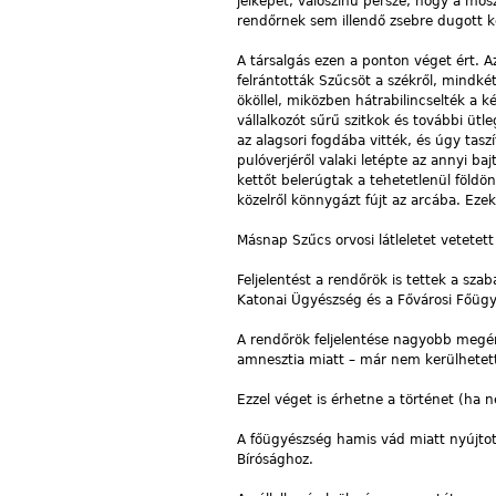
jelképet, valószínű persze, hogy a mo
rendőrnek sem illendő zsebre dugott ké
A társalgás ezen a ponton véget ért. 
felrántották Szűcsöt a székről, mindkét
ököllel, miközben hátrabilincselték a k
vállalkozót sűrű szitkok és további ütl
az alagsori fogdába vitték, és úgy tasz
pulóverjéről valaki letépte az annyi ba
kettőt belerúgtak a tehetetlenül földö
közelről könnygázt fújt az arcába. Ezek
Másnap Szűcs orvosi látleletet vetetett f
Feljelentést a rendőrök is tettek a szab
Katonai Ügyészség és a Fővárosi Főügy
A rendőrök feljelentése nagyobb megért
amnesztia miatt – már nem kerülhetett
Ezzel véget is érhetne a történet (ha n
A főügyészség hamis vád miatt nyújtot
Bírósághoz.