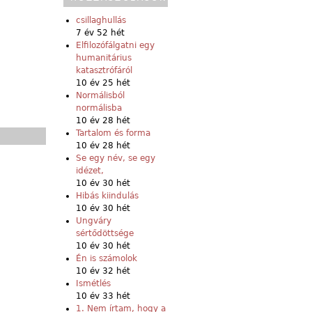
csillaghullás
7 év 52 hét
Elfilozófálgatni egy
humanitárius
katasztrófáról
10 év 25 hét
Normálisból
normálisba
10 év 28 hét
Tartalom és forma
10 év 28 hét
Se egy név, se egy
idézet,
10 év 30 hét
Hibás kiindulás
10 év 30 hét
Ungváry
sértődöttsége
10 év 30 hét
Én is számolok
10 év 32 hét
Ismétlés
10 év 33 hét
1. Nem írtam, hogy a