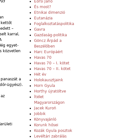
egy
Eörsi Janó
És most?
Etnikai dimenzió
an
Eutanázia
 kettőt
Foglalkoztatáspolitika
sedett –
Gavra
elt karral,
Gazdaság-politika
A
Göncz Árpád a
Még egyet-
Beszélőben
s közvetlen
Harc Európáért
Havas 70
Havas 70 – I. kötet
Havas 70 – II. kötet
Hét év
 panaszát a
Holokausztjaink
dőr-ügyész).
Horn Gyula
Horthy újratöltve
 az
Ítélet
Magyarországon
Jacek Kuroń
Jobbik
Könyvajánló
erületi
Korunk hősei
Kozák Gyula posztok
Levéltári zabrálás