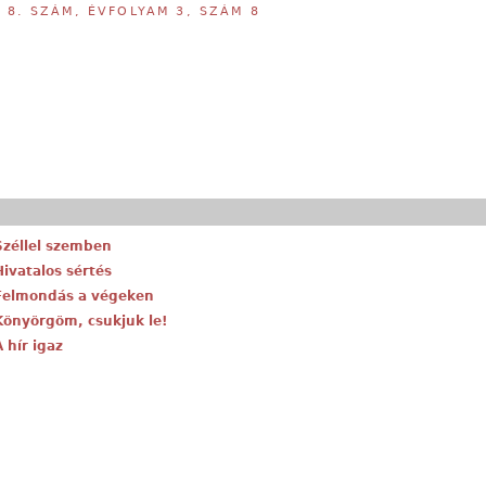
,
8. SZÁM, ÉVFOLYAM 3, SZÁM 8
Széllel szemben
Hivatalos sértés
 Felmondás a végeken
 Könyörgöm, csukjuk le!
 hír igaz