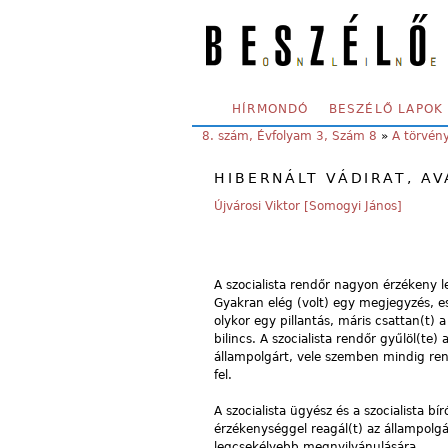
Skip to main content
SECONDARY MENU
HÍRMONDÓ
BESZÉLŐ LAPOK
YOU ARE HERE:
8. szám, Évfolyam 3, Szám 8
»
A törvén
HIBERNÁLT VÁDIRAT, AV
Újvárosi Viktor [Somogyi János]
A szocialista rendőr nagyon érzékeny le
Gyakran elég (volt) egy megjegyzés, e
olykor egy pillantás, máris csattan(t) 
bilincs. A szocialista rendőr gyűlöl(te)
állampolgárt, vele szemben mindig ren
fel.
A szocialista ügyész és a szocialista bí
érzékenységgel reagál(t) az állampolgá
legcsekélyebb megnyilvánulására.