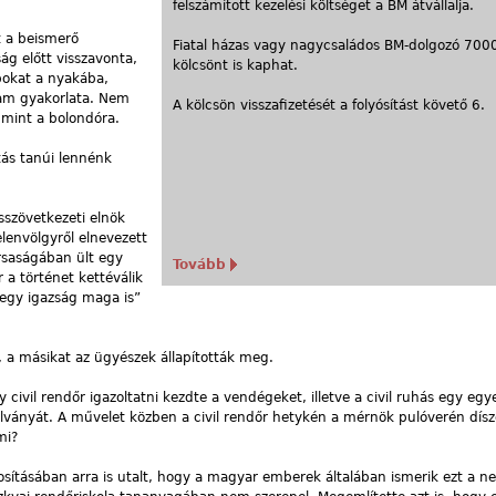
felszámított kezelési költséget a BM átvállalja.
 a beismerő
Fiatal házas vagy nagycsaládos BM-dolgozó 7000
ág előtt visszavonta,
kölcsönt is kaphat.
pokat a nyakába,
lam gyakorlata. Nem
A kölcsön visszafizetését a folyósítást követő 6.
 mint a bolondóra.
ás tanúi lennénk
szövetkezeti elnök
lenvölgyről elnevezett
rsaságában ült egy
Tovább
 a történet kettéválik
 egy igazság maga is”
, a másikat az ügyészek állapították meg.
civil rendőr igazoltatni kezdte a vendégeket, illetve a civil ruhás egy egy
zolványát. A művelet közben a civil rendőr hetykén a mérnök pulóverén dís
mi?
gosításában arra is utalt, hogy a magyar emberek általában ismerik ezt a n