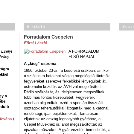
E-kikötő
Besz
Forradalom Csepelen
Eörsi László
 Esélyt
A FORRADALOM
tvány
ELSŐ NAPJAI
A „kieg” ostroma
zágra
1956. október 23-án, a késő esti órákban, amikor
ekkel
a sztálinista hatalmat végleg megelégelő tüntetők
fegyvereket szerezve felkelőkké lényegültek át,
ostromolni kezdték az ÁVH-val megerősített
Rádió székházát, és ideiglenesen megszálltak
gy a
több más fontos középületet. Fegyvereik
ébe
azonban alig voltak, ezért a spontán összeállt
rduló
osztagok teherautókkal látogatták meg a katonai,
rendőrségi, ipari objektumokat. Hamarosan
eljutottak az ország legnagyobb gyárához, a
Tovább
Csepel Művekhez is, ahol megszakították az
éjszakai műszakot. A gyár vezetőit berendelték, a