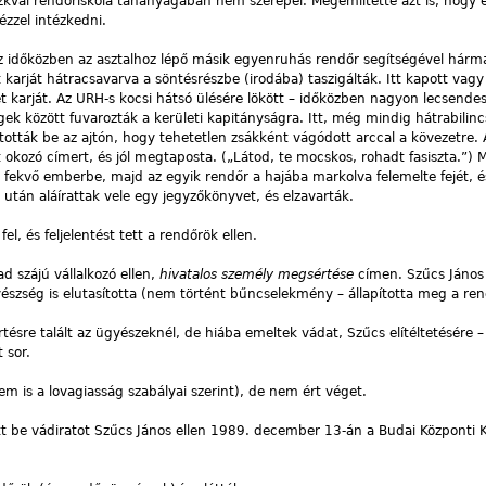
szkvai rendőriskola tananyagában nem szerepel. Megemlítette azt is, hogy 
zzel intézkedni.
Az időközben az asztalhoz lépő másik egyenruhás rendőr segítségével hárm
 karját hátracsavarva a söntésrészbe (irodába) taszigálták. Itt kapott vagy
ét karját. Az URH-s kocsi hátsó ülésére lökött – időközben nagyon lecsende
egek között fuvarozták a kerületi kapitányságra. Itt, még mindig hátrabilincs
ították be az ajtón, hogy tehetetlen zsákként vágódott arccal a kövezetre. 
jt okozó címert, és jól megtaposta. („Látod, te mocskos, rohadt fasiszta.”) 
n fekvő emberbe, majd az egyik rendőr a hajába markolva felemelte fejét, é
 után aláírattak vele egy jegyzőkönyvet, és elzavarták.
el, és feljelentést tett a rendőrök ellen.
ad szájú vállalkozó ellen,
hivatalos személy megsértése
címen. Szűcs János
észség is elutasította (nem történt bűncselekmény – állapította meg a ren
ésre talált az ügyészeknél, de hiába emeltek vádat, Szűcs elítéltetésére –
 sor.
em is a lovagiasság szabályai szerint), de nem ért véget.
t be vádiratot Szűcs János ellen 1989. december 13-án a Budai Központi K