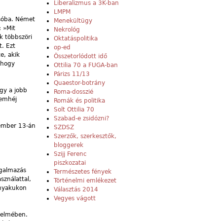
Liberalizmus a 3K-ban
LMPM
ssóba. Német
Menekültügy
: »Mit
Nekrológ
ak többszöri
Oktatáspolitika
t. Ezt
op-ed
e, akik
Összetorlódott idő
, hogy
Ottilia 70 a FUGA-ban
Párizs 11/13
Quaestor-botrány
ogy a jobb
Roma-dosszié
zemhéj
Romák és politika
Solt Ottilia 70
Szabad-e zsidózni?
cember 13-án
SZDSZ
Szerzők, szerkesztők,
bloggerek
Szijj Ferenc
piszkozatai
ágalmazás
Természetes fények
sználattal,
Történelmi emlékezet
 nyakukon
Választás 2014
Vegyes vágott
édelmében.