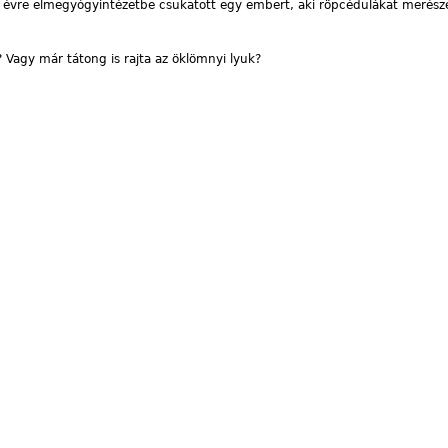
évre elmegyógyintézetbe csukatott egy embert, aki röpcédulákat merészel
 Vagy már tátong is rajta az öklömnyi lyuk?