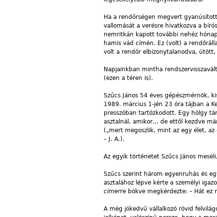
Ha a rendőrségen megvert gyanúsított
vallomását a verésre hivatkozva a bírós
nemritkán kapott további nehéz hóna
hamis vád címén. Ez (volt) a rendőrál
volt a rendőr elbizonytalanodva, ütött,
Napjainkban mintha rendszervisszavált
(ezen a téren is).
Szűcs János 54 éves gépészmérnök, kis
1989. március 1-jén 23 óra tájban a Ke
presszóban tartózkodott. Egy hölgy tá
asztalnál, amikor… de ettől kezdve már
(„mert megoszlik, mint az egy élet, az
– J. A.).
Az egyik történetet Szűcs János meséli
Szűcs szerint három egyenruhás és egy 
asztalához lépve kérte a személyi iga
címer
re bökve megkérdezte: – Hát ez 
A még jókedvű vállalkozó rövid felvilá