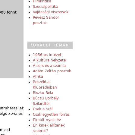
Filmkritika
Szociálpolitika
Vajdasági viszonyok
00 forint
Révész Sándor
posztok
KORÁBBI TÉMÁK
1956-os Intézet
A kultúra helyzete
A sors és a számla
Ádám Zoltán posztok
Afrika
Beszélő a
Klubrádióban
Biszku Béla
Búcsú Borbély
Szilárdtól
enruhással az
Csak a szél
zelgő
koronás
Csak egyetlen forrás
Elmúlt nyolc év
Én kinek állítanék
emzeti
szobrot?