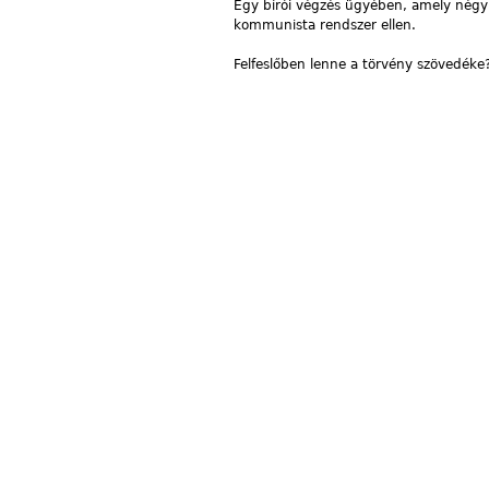
Egy bírói végzés ügyében, amely négy 
kommunista rendszer ellen.
Felfeslőben lenne a törvény szövedéke?