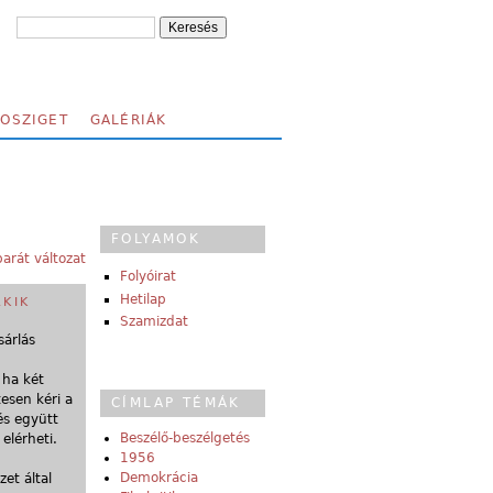
FOSZIGET
GALÉRIÁK
FOLYAMOK
arát változat
Folyóirat
Hetilap
AKIK
Szamizdat
sárlás
 ha két
tesen kéri a
CÍMLAP TÉMÁK
és együtt
Beszélő-beszélgetés
elérheti.
1956
Demokrácia
et által