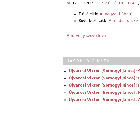
MEGJELENT:
BESZÉLŐ HETILAP
Előző cikk:
A magyar háború
Következő cikk:
A rendőr is lakik
A törvény szövedéke
HASONLÓ CIKKEK
Újvárosi Viktor [Somogyi János]: 
Újvárosi Viktor [Somogyi János]: 
Újvárosi Viktor [Somogyi János]:
Újvárosi Viktor [Somogyi János]:
Újvárosi Viktor [Somogyi János]: A