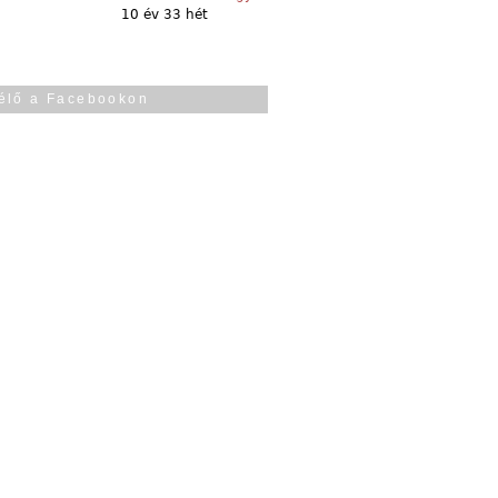
10 év 33 hét
élő a Facebookon