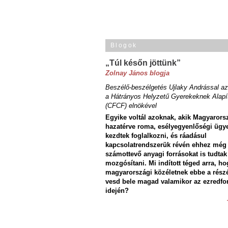
Blogok
„Túl későn jöttünk”
Zolnay János blogja
Beszélő-beszélgetés Ujlaky Andrással az
a Hátrányos Helyzetű Gyerekeknek Alapí
(CFCF) elnökével
Egyike voltál azoknak, akik Magyarors
hazatérve roma, esélyegyenlőségi ügy
kezdtek foglalkozni, és ráadásul
kapcsolatrendszerük révén ehhez még
számottevő anyagi forrásokat is tudtak
mozgósítani. Mi indított téged arra, ho
magyarországi közéletnek ebbe a rész
vesd bele magad valamikor az ezredfo
idején?