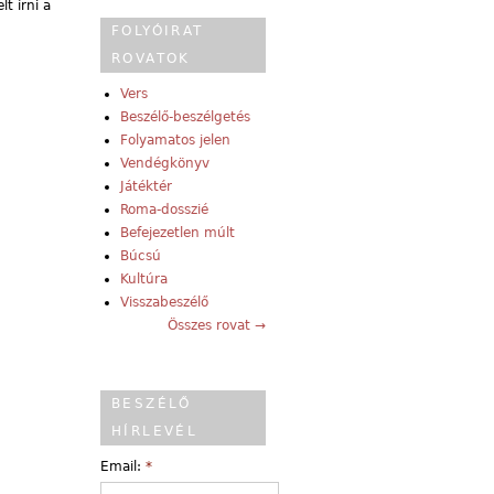
t írni a
FOLYÓIRAT
ROVATOK
Vers
Beszélő-beszélgetés
Folyamatos jelen
Vendégkönyv
Játéktér
Roma-dosszié
Befejezetlen múlt
Búcsú
Kultúra
Visszabeszélő
Összes rovat →
BESZÉLŐ
HÍRLEVÉL
Email:
*