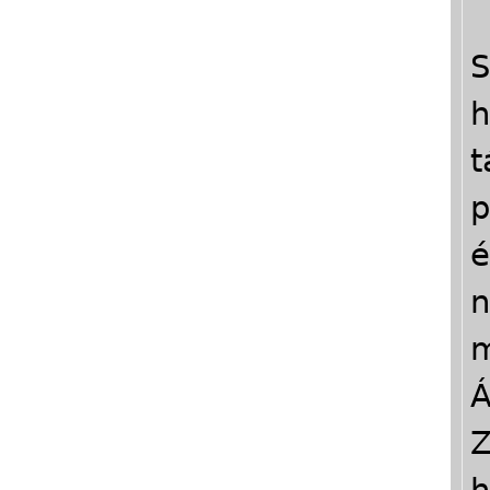
S
h
t
p
é
n
m
Á
Z
h