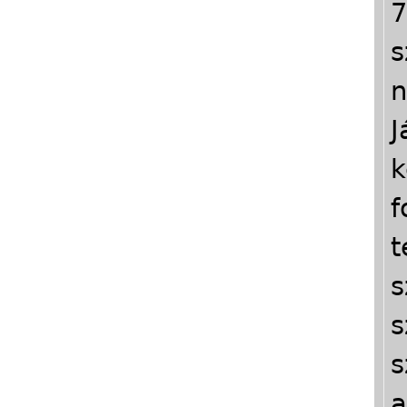
7
s
n
J
k
f
t
s
s
s
a