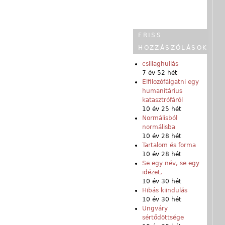
FRISS
HOZZÁSZÓLÁSOK
csillaghullás
7 év 52 hét
Elfilozófálgatni egy
humanitárius
katasztrófáról
10 év 25 hét
Normálisból
normálisba
10 év 28 hét
Tartalom és forma
10 év 28 hét
Se egy név, se egy
idézet,
10 év 30 hét
Hibás kiindulás
10 év 30 hét
Ungváry
sértődöttsége