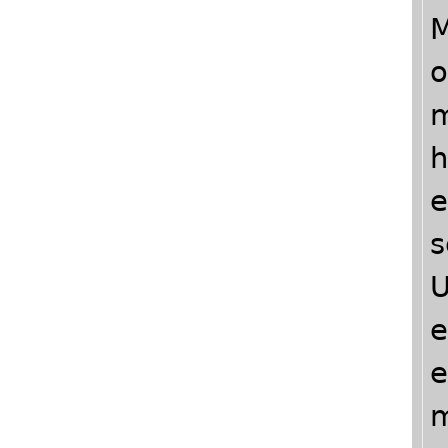
M
o
m
h
e
s
U
e
e
m