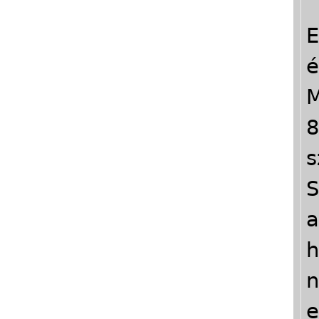
E
é
M
8
s
S
a
h
n
e