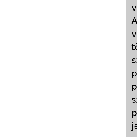
v
A
v
t
s
p
p
s
p
j