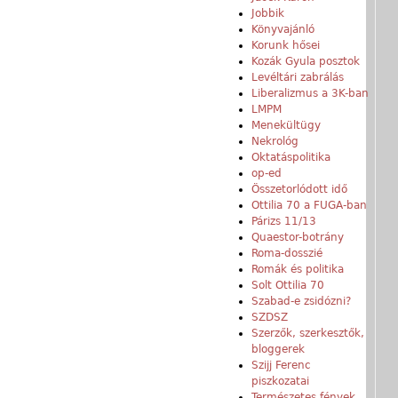
Jobbik
Könyvajánló
Korunk hősei
Kozák Gyula posztok
Levéltári zabrálás
Liberalizmus a 3K-ban
LMPM
Menekültügy
Nekrológ
Oktatáspolitika
op-ed
Összetorlódott idő
Ottilia 70 a FUGA-ban
Párizs 11/13
Quaestor-botrány
Roma-dosszié
Romák és politika
Solt Ottilia 70
Szabad-e zsidózni?
SZDSZ
Szerzők, szerkesztők,
bloggerek
Szijj Ferenc
piszkozatai
Természetes fények