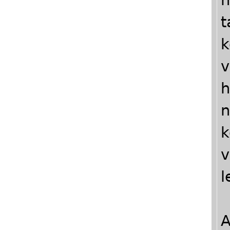
t
k
v
h
n
k
v
l