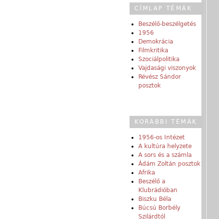
CÍMLAP TÉMÁK
Beszélő-beszélgetés
1956
Demokrácia
Filmkritika
Szociálpolitika
Vajdasági viszonyok
Révész Sándor
posztok
KORÁBBI TÉMÁK
1956-os Intézet
A kultúra helyzete
A sors és a számla
Ádám Zoltán posztok
Afrika
Beszélő a
Klubrádióban
Biszku Béla
Búcsú Borbély
Szilárdtól