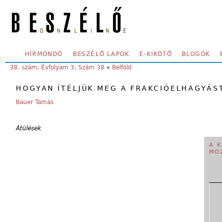
Skip to main content
SECONDARY MENU
HÍRMONDÓ
BESZÉLŐ LAPOK
E-KIKÖTŐ
BLOGOK
YOU ARE HERE:
38. szám, Évfolyam 3, Szám 38
»
Belföld
HOGYAN ÍTÉLJÜK MEG A FRAKCIÓELHAGYÁS
Bauer Tamás
Átülések
A 
MO