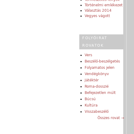
Történelmi emlékezet
Választás 2014
Vegyes vágott
FOLYÓIRAT
ROVATOK
Vers
Beszélő-beszélgetés
Folyamatos jelen
Vendégkönyv
Játéktér
Roma-dosszié
Befejezetlen múlt
Búcsú
Kultúra
Visszabeszélő
Összes rovat →