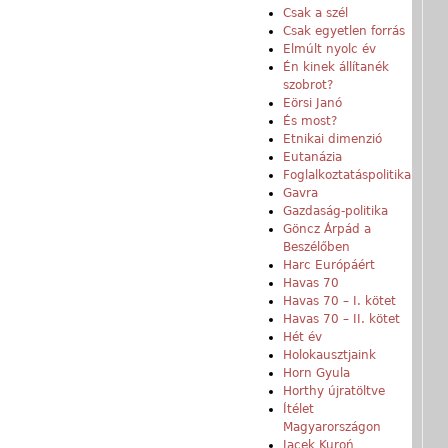
Csak a szél
Csak egyetlen forrás
Elmúlt nyolc év
Én kinek állítanék
szobrot?
Eörsi Janó
És most?
Etnikai dimenzió
Eutanázia
Foglalkoztatáspolitika
Gavra
Gazdaság-politika
Göncz Árpád a
Beszélőben
Harc Európáért
Havas 70
Havas 70 – I. kötet
Havas 70 – II. kötet
Hét év
Holokausztjaink
Horn Gyula
Horthy újratöltve
Ítélet
Magyarországon
Jacek Kuroń