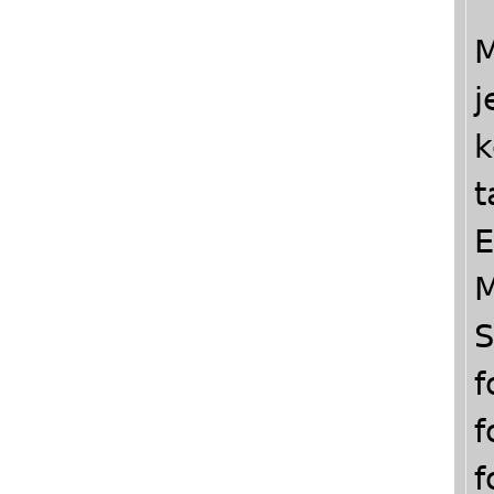
M
j
k
t
E
M
S
f
f
f