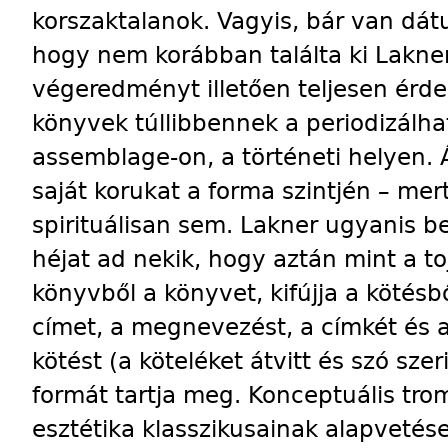
korszaktalanok. Vagyis, bár van dát
hogy nem korábban találta ki Lakner
végeredményt illetően teljesen érde
könyvek túllibbennek a periodizálha
assemblage-on, a történeti helyen
saját korukat a forma szintjén – me
spirituálisan sem. Lakner ugyanis be
héjat ad nekik, hogy aztán mint a tojá
könyvből a könyvet, kifújja a kötésbő
címet, a megnevezést, a címkét és a
kötést (a köteléket átvitt és szó sze
formát tartja meg. Konceptuális trom
esztétika klasszikusainak alapvetése