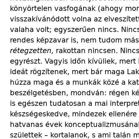
könyörtelen vasfogának (ahogy mon
visszakívánódott volna az elveszíte
valaha volt; egyszerűen nincs. Ninc
rendes képzavar is, nem tudom más
rétegzetten,
rakottan nincsen. Nincs
egyrészt. Vagyis időn kívüliek, mer
ideát rögzítenek, mert bár maga Lak
húzza maga és a munkák közé a kat
beszélgetésben, mondván: régen ké
is egészen tudatosan a mai interpr
készségeskedve, mindezek ellenére 
hatvanas évek konceptualizmusána
születtek – kortalanok, s ami talán