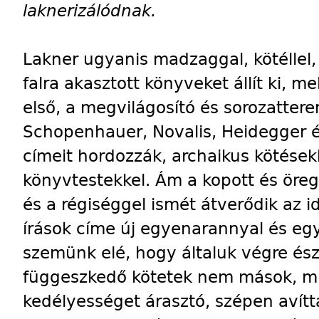
laknerizálódnak.
Lakner ugyanis madzaggal, kötéllel, 
falra akasztott könyveket állít ki, m
első, a megvilágosító és sorozattere
Schopenhauer, Novalis, Heidegger 
címeit hordozzák, archaikus kötések
könyvtestekkel. Ám a kopott és öreg
és a régiséggel ismét átverődik az i
írások címe új egyenarannyal és eg
szemünk elé, hogy általuk végre ész
függeszkedő kötetek nem mások, mi
kedélyességet árasztó, szépen avít