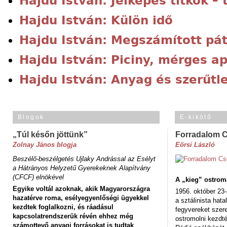
Hajdu István: Jelképes titkok – 
Hajdu István: Külön idő
Hajdu István: Megszámított pá
Hajdu István: Piciny, mérges a
Hajdu István: Anyag és szerűtl
Blogok
E-kikötő
„Túl későn jöttünk”
Forradalom 
Zolnay János blogja
Eörsi László
Beszélő-beszélgetés Ujlaky Andrással az Esélyt
a Hátrányos Helyzetű Gyerekeknek Alapítvány
(CFCF) elnökével
A „kieg” ostrom
Egyike voltál azoknak, akik Magyarországra
1956. október 23-
hazatérve roma, esélyegyenlőségi ügyekkel
a sztálinista hat
kezdtek foglalkozni, és ráadásul
fegyvereket szere
kapcsolatrendszerük révén ehhez még
ostromolni kezdt
számottevő anyagi forrásokat is tudtak