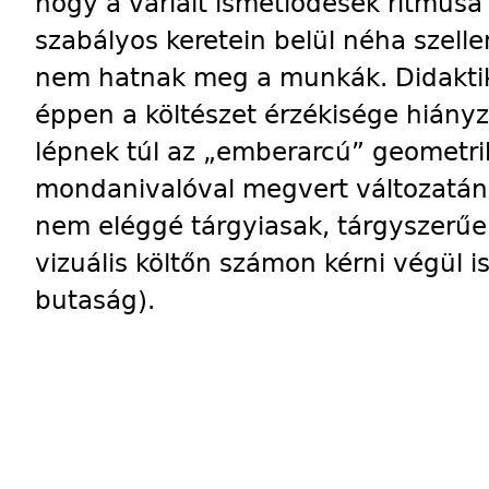
hogy a variált ismétlődések ritmusa 
szabályos keretein belül néha szell
nem hatnak meg a munkák. Didakti
éppen a költészet érzékisége hiány
lépnek túl az „emberarcú” geometri
mondanivalóval megvert változatá
nem eléggé tárgyiasak, tárgyszerűek
vizuális költőn számon kérni végül is
butaság).