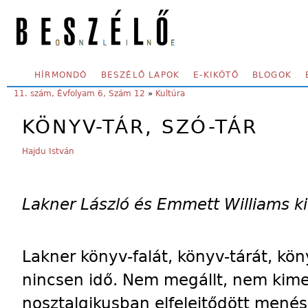
Skip to main content
SECONDARY MENU
HÍRMONDÓ
BESZÉLŐ LAPOK
E-KIKÖTŐ
BLOGOK
YOU ARE HERE:
11. szám, Évfolyam 6, Szám 12
»
Kultúra
KÖNYV-TÁR, SZÓ-TÁR
Hajdu István
Lakner László és Emmett Williams ki
Lakner könyv-falát, könyv-tárát, kön
nincsen idő. Nem megállt, nem kim
nosztalgikusban elfelejtődött menés