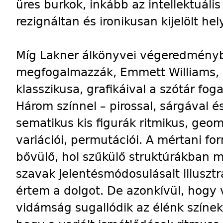
üres burkok, inkább az intellektuál
rezignáltan és ironikusan kijelölt hel
Míg Lakner álkönyvei végeredménybe
megfogalmazzák, Emmett Williams, a
klasszikusa, grafikáival a szótár fo
Három színnel – pirossal, sárgával 
sematikus kis figurák ritmikus, geo
variációi, permutációi. A mértani fo
bővülő, hol szűkülő struktúrákban 
szavak jelentésmódosulásait illusztrá
értem a dolgot. De azonkívül, hogy 
vidámság sugallódik az élénk színek