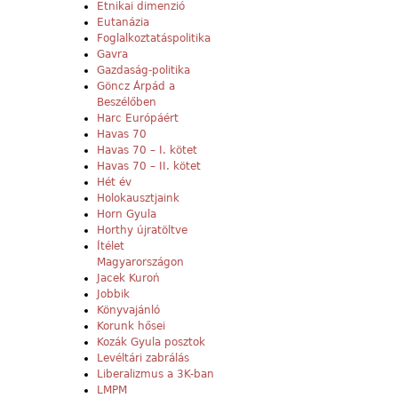
Etnikai dimenzió
Eutanázia
Foglalkoztatáspolitika
Gavra
Gazdaság-politika
Göncz Árpád a
Beszélőben
Harc Európáért
Havas 70
Havas 70 – I. kötet
Havas 70 – II. kötet
Hét év
Holokausztjaink
Horn Gyula
Horthy újratöltve
Ítélet
Magyarországon
Jacek Kuroń
Jobbik
Könyvajánló
Korunk hősei
Kozák Gyula posztok
Levéltári zabrálás
Liberalizmus a 3K-ban
LMPM