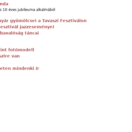
nda
 10 éves jubileuma alkalmából
nyár gyümölcsei a Tavaszi Fesztiválon
Fesztivál jazzeseményei
ábavalóság táncai
mint fotómodell
szire van
geten mindenki ír