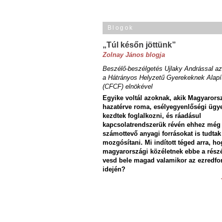
Blogok
„Túl későn jöttünk”
Zolnay János blogja
Beszélő-beszélgetés Ujlaky Andrással az
a Hátrányos Helyzetű Gyerekeknek Alapí
(CFCF) elnökével
Egyike voltál azoknak, akik Magyarors
hazatérve roma, esélyegyenlőségi ügy
kezdtek foglalkozni, és ráadásul
kapcsolatrendszerük révén ehhez még
számottevő anyagi forrásokat is tudtak
mozgósítani. Mi indított téged arra, ho
magyarországi közéletnek ebbe a rész
vesd bele magad valamikor az ezredfo
idején?