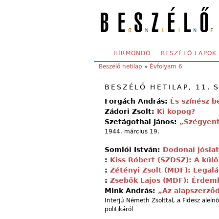
Skip to main content
SECONDARY MENU
HÍRMONDÓ
BESZÉLŐ LAPOK
YOU ARE HERE:
Beszélő hetilap
»
Évfolyam 6
BESZÉLŐ HETILAP, 11. 
Forgách András:
És színész b
Zádori Zsolt:
Ki kopog?
Szetágothai János:
„Szégyent
1944. március 19.
Somlói István:
Dodonai jóslat
:
Kiss Róbert (SZDSZ): A kül
:
Zétényi Zsolt (MDF): Legal
:
Zsebők Lajos (MDF): Érdem
Mink András:
„Az alapszerző
Interjú Németh Zsolttal, a Fidesz alel
politikáról