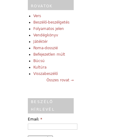
ROVATOK
Vers
Beszélő-beszélgetés
Folyamatos jelen
Vendégkönyv
Játéktér
Roma-dosszié
Befejezetlen múlt
Búcsú
Kultúra
Visszabeszélő
Összes rovat →
BESZÉLŐ
HÍRLEVÉL
Email:
*