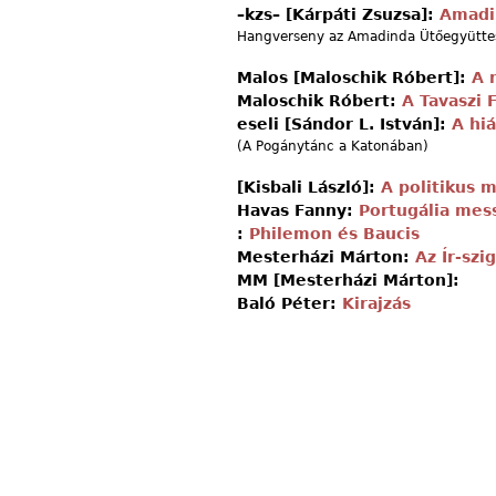
–kzs– [Kárpáti Zsuzsa]:
Amadi
Hangverseny az Amadinda Ütőegyüttes
Malos [Maloschik Róbert]:
A 
Maloschik Róbert:
A Tavaszi 
eseli [Sándor L. István]:
A hi
(A Pogánytánc a Katonában)
[Kisbali László]:
A politikus 
Havas Fanny:
Portugália mes
:
Philemon és Baucis
Mesterházi Márton:
Az Ír-szi
MM [Mesterházi Márton]:
Baló Péter:
Kirajzás