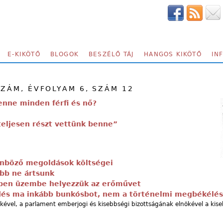
E-KIKÖTŐ
BLOGOK
BESZÉLŐ TÁJ
HANGOS KIKÖTŐ
IN
SZÁM, ÉVFOLYAM 6, SZÁM 12
enne minden férfi és nő?
eljesen részt vettünk benne”
önböző megoldások költségei
ább ne ártsunk
ben üzembe helyezzük az erőművet
dés ma inkább bunkósbot, nem a történelmi megbékélés
nökével, a parlament emberjogi és kisebbségi bizottságának elnökével a kis