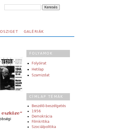
FOSZIGET
GALÉRIÁK
FOLYAMOK
Folyóirat
Hetilap
Szamizdat
CÍMLAP TÉMÁK
Beszélő-beszélgetés
1956
 eszköze”
Demokrácia
ebbségi
Filmkritika
Szociálpolitika