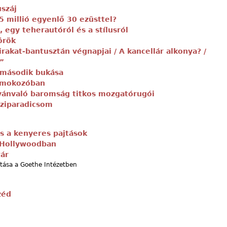
uszáj
5 millió egyenlő 30 ezüsttel?
, egy teherautóról és a stílusról
örök
irakat-bantusztán végnapjai / A kancellár alkonya? /
”
 második bukása
homokozóban
vánvaló baromság titkos mozgatórugói
íziparadicsom
s a kenyeres pajtások
 Hollywoodban
tár
ítása a Goethe Intézetben
zéd