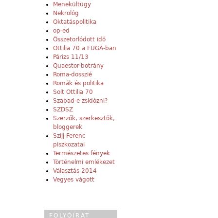
Menekültügy
Nekrológ
Oktatáspolitika
op-ed
Összetorlódott idő
Ottilia 70 a FUGA-ban
Párizs 11/13
Quaestor-botrány
Roma-dosszié
Romák és politika
Solt Ottilia 70
Szabad-e zsidózni?
SZDSZ
Szerzők, szerkesztők,
bloggerek
Szijj Ferenc
piszkozatai
Természetes fények
Történelmi emlékezet
Választás 2014
Vegyes vágott
FOLYÓIRAT