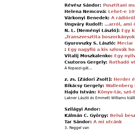
Révész Sándor:
Pusztítani m
Helena Nemcová:
Lehet-e 10
Várkonyi Benedek:
A rádióról
Ungváry Rudolf:
…arról, ami 
N. L. [Neményi László]:
Egy k
„Transzvesztita boszorkányok
Gyurovszky S. László:
Meciar
:
Egy nagyfiú a kis szlovák 
Vitalij Moszkalenko:
Egy nyil
Csutoros Gergely:
Rothadó v
A Kopaszi-gát…
z. zs. [Zádori Zsolt]:
Herder é
Bikácsy Gergely:
Wallenberg
Hajdu István:
Könyv-tár, szó-
Lakner László és Emmett Williams kiáll
Szilágyi Andor:
Kálmán C. György:
Belső bes
Tar Sándor:
A mi utcánk
3. Reggel van