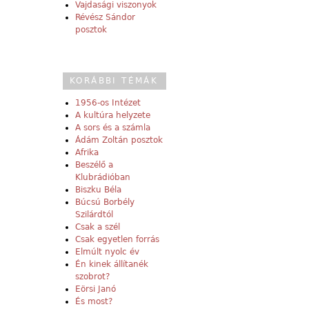
Vajdasági viszonyok
Révész Sándor
posztok
KORÁBBI TÉMÁK
1956-os Intézet
A kultúra helyzete
A sors és a számla
Ádám Zoltán posztok
Afrika
Beszélő a
Klubrádióban
Biszku Béla
Búcsú Borbély
Szilárdtól
Csak a szél
Csak egyetlen forrás
Elmúlt nyolc év
Én kinek állítanék
szobrot?
Eörsi Janó
És most?