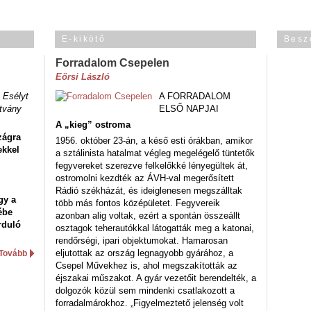
E-kikötő
Besz
Forradalom Csepelen
Eörsi László
 Esélyt
A FORRADALOM
tvány
ELSŐ NAPJAI
A „kieg” ostroma
zágra
1956. október 23-án, a késő esti órákban, amikor
ekkel
a sztálinista hatalmat végleg megelégelő tüntetők
fegyvereket szerezve felkelőkké lényegültek át,
ostromolni kezdték az ÁVH-val megerősített
Rádió székházát, és ideiglenesen megszálltak
gy a
több más fontos középületet. Fegyvereik
ébe
azonban alig voltak, ezért a spontán összeállt
rduló
osztagok teherautókkal látogatták meg a katonai,
rendőrségi, ipari objektumokat. Hamarosan
eljutottak az ország legnagyobb gyárához, a
Tovább
Csepel Művekhez is, ahol megszakították az
éjszakai műszakot. A gyár vezetőit berendelték, a
dolgozók közül sem mindenki csatlakozott a
forradalmárokhoz. „Figyelmeztető jelenség volt