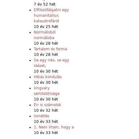
7 év 52 hét
Elfilozófálgatni egy
humanitárius
katasztrófáról
10 év 25 hét
Normálisból
normálisba
10 év 28 hét
Tartalom és forma
10 év 28 hét
Se egy név, se egy
idézet,
10 év 30 hét
Hibás kiindulás
10 év 30 hét
Ungváry
sértődöttsége
10 év 30 hét
Én is számolok
10 év 32 hét
Ismétlés
10 év 33 hét
1. Nem írtam, hogy a
10 év 33 hét