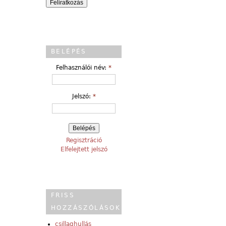
BELÉPÉS
Felhasználói név:
*
Jelszó:
*
Regisztráció
Elfelejtett jelszó
FRISS
HOZZÁSZÓLÁSOK
csillaghullás