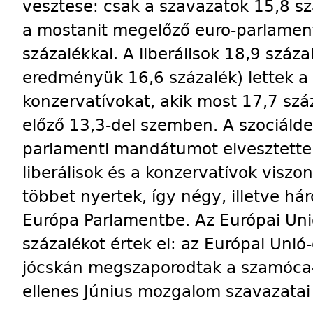
vesztese: csak a szavazatok 15,8 s
a mostanit megelőző euro-parlament
százalékkal. A liberálisok 18,9 száz
eredményük 16,6 százalék) lettek a
konzervatívokat, akik most 17,7 szá
előző 13,3-del szemben. A szociáld
parlamenti mandátumot elvesztettek
liberálisok és a konzervatívok vis
többet nyertek, így négy, illetve há
Európa Parlamentbe. Az Európai Unió
százalékot értek el: az Európai Uni
jócskán megszaporodtak a szamóca-j
ellenes Június mozgalom szavazatai