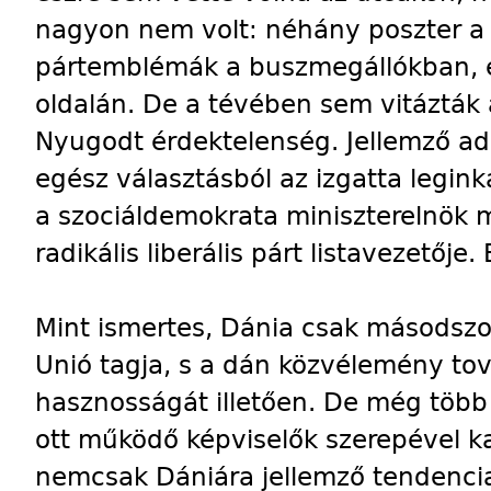
nagyon nem volt: néhány poszter a
pártemblémák a buszmegállókban, eg
oldalán. De a tévében sem vitázták 
Nyugodt érdektelenség. Jellemző ad
egész választásból az izgatta legin
a szociáldemokrata miniszterelnök
radikális liberális párt listavezetője.
Mint ismertes, Dánia csak másodszor
Unió tagja, s a dán közvélemény to
hasznosságát illetően. De még több 
ott működő képviselők szerepével ka
nemcsak Dániára jellemző tendencia