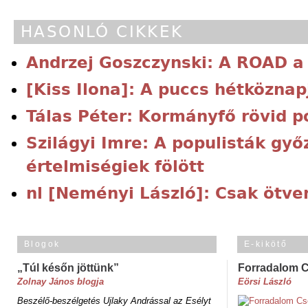
HASONLÓ CIKKEK
Andrzej Goszczynski: A ROAD a
[Kiss Ilona]: A puccs hétköznap
Tálas Péter: Kormányfő rövid p
Szilágyi Imre: A populisták győ
értelmiségiek fölött
nl [Neményi László]: Csak ötve
Blogok
E-kikötő
„Túl későn jöttünk”
Forradalom 
Zolnay János blogja
Eörsi László
Beszélő-beszélgetés Ujlaky Andrással az Esélyt