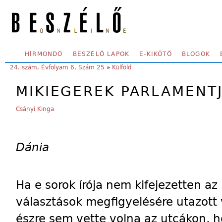
Skip to main content
SECONDARY MENU
HÍRMONDÓ
BESZÉLŐ LAPOK
E-KIKÖTŐ
BLOGOK
YOU ARE HERE:
24. szám, Évfolyam 6, Szám 25
»
Külföld
MIKIEGEREK PARLAMENT
Csányi Kinga
Dánia
Ha e sorok írója nem kifejezetten az
választások megfigyelésére utazott
észre sem vette volna az utcákon,