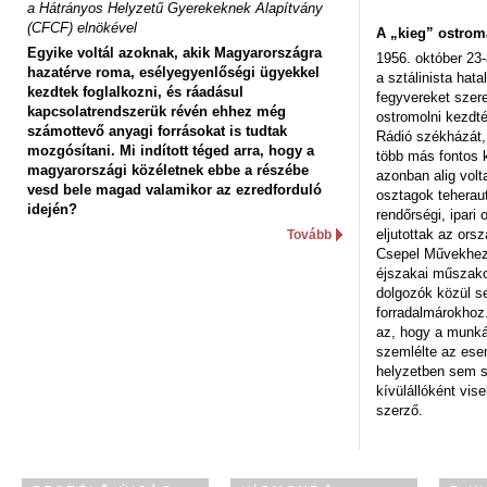
a Hátrányos Helyzetű Gyerekeknek Alapítvány
(CFCF) elnökével
A „kieg” ostrom
Egyike voltál azoknak, akik Magyarországra
1956. október 23-
hazatérve roma, esélyegyenlőségi ügyekkel
a sztálinista hat
kezdtek foglalkozni, és ráadásul
fegyvereket szere
kapcsolatrendszerük révén ehhez még
ostromolni kezdt
számottevő anyagi forrásokat is tudtak
Rádió székházát,
mozgósítani. Mi indított téged arra, hogy a
több más fontos 
magyarországi közéletnek ebbe a részébe
azonban alig volt
vesd bele magad valamikor az ezredforduló
osztagok teheraut
idején?
rendőrségi, ipar
eljutottak az ors
Tovább
Csepel Művekhez 
éjszakai műszakot
dolgozók közül s
forradalmárokhoz.
az, hogy a munk
szemlélte az es
helyzetben sem s
kívülállóként vise
szerző.