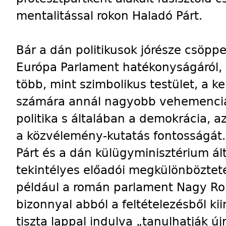
mentalitással rokon Haladó Párt.
Bár a dán politikusok jórésze csöpp
Európa Parlament hatékonyságáról, a
több, mint szimbolikus testület, a k
számára annál nagyobb vehemenciá
politika s általában a demokrácia, 
a közvélemény-kutatás fontosságát
Párt és a dán külügyminisztérium ál
tekintélyes előadói megkülönböztete
például a román parlament Nagy Rom
bizonnyal abból a feltételezésből ki
tiszta lappal indulva „tanulhatják ú