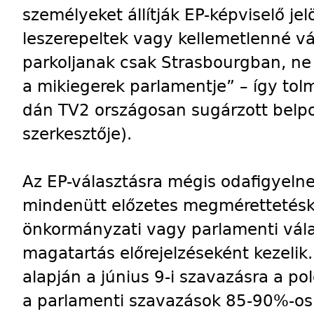
személyeket állítják EP-képviselő jel
leszerepeltek vagy kellemetlenné vá
parkoljanak csak Strasbourgban, ne 
a mikiegerek parlamentje” – így tol
dán TV2 országosan sugárzott belpol
szerkesztője).
Az EP-választásra mégis odafigyeln
mindenütt előzetes megmérettetésk
önkormányzati vagy parlamenti vála
magatartás előrejelzéseként kezelik
alapján a június 9-i szavazásra a p
a parlamenti szavazások 85-90%-os 