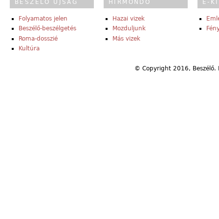
BESZÉLŐ ÚJSÁG
HÍRMONDÓ
E-K
Folyamatos jelen
Hazai vizek
Eml
Beszélő-beszélgetés
Mozduljunk
Fény
Roma-dosszié
Más vizek
Kultúra
© Copyright 2016, Beszélő. 