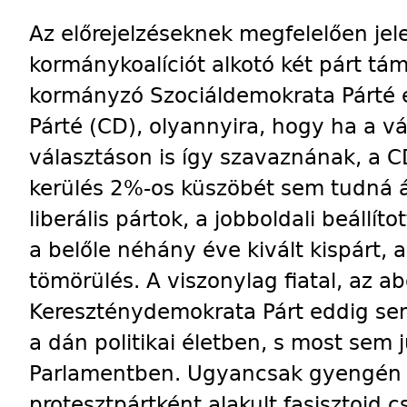
Az előrejelzéseknek megfelelően jel
kormánykoalíciót alkotó két párt tá
kormányzó Szociáldemokrata Párté
Párté (CD), olyannyira, hogy ha a v
választáson is így szavaznának, a
kerülés 2%-os küszöbét sem tudná át
liberális pártok, a jobboldali beállít
a belőle néhány éve kivált kispárt, a 
tömörülés. A viszonylag fiatal, az ab
Kereszténydemokrata Párt eddig se
a dán politikai életben, s most sem 
Parlamentben. Ugyancsak gyengén sz
protesztpártként alakult fasisztoid c