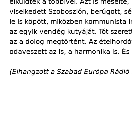
elküldték a többivel. Azt is mesélte,
viselkedett Szoboszlón, berúgott, sé
le is köpött, miközben kommunista in
az egyik vendég kutyáját. Tót szeret
az a dolog megtörtént. Az ételhordó
odaveszett az is, a harmonika is. É
(Elhangzott a Szabad Európa Rádió 