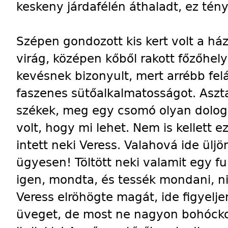
keskeny járdafélén áthaladt, ez tén
Szépen gondozott kis kert volt a ház
virág, középen kőből rakott főzőhel
kevésnek bizonyult, mert arrébb felá
faszenes sütőalkalmatosságot. Aszta
székek, meg egy csomó olyan dolog
volt, hogy mi lehet. Nem is kellett 
intett neki Veress. Valahová ide ülj
ügyesen! Töltött neki valamit egy fu
igen, mondta, és tessék mondani, nin
Veress elröhögte magát, ide figyelj
üveget, de most ne nagyon bohócko