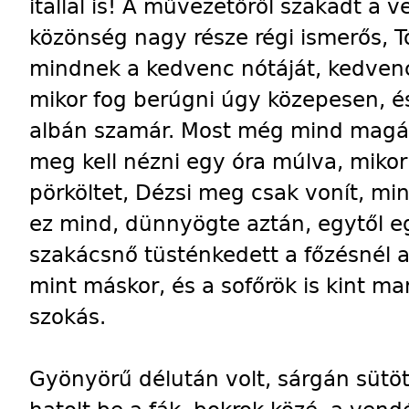
itallal is! A művezetőről szakadt a v
közönség nagy része régi ismerős, Tó
mindnek a kedvenc nótáját, kedvenc é
mikor fog berúgni úgy közepesen, és
albán szamár. Most még mind magán
meg kell nézni egy óra múlva, mikor
pörköltet, Dézsi meg csak vonít, min
ez mind, dünnyögte aztán, egytől eg
szakácsnő tüsténkedett a főzésnél a
mint máskor, és a sofőrök is kint ma
szokás.
Gyönyörű délután volt, sárgán sütött