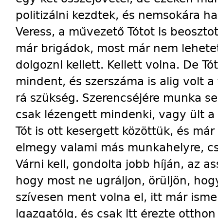
politizálni kezdtek, és nemsokára 
Veress, a művezető Tótot is beosztot
már brigádok, most már nem lehetet
dolgozni kellett. Kellett volna. De Tó
mindent, és szerszáma is alig volt a
rá szükség. Szerencséjére munka se 
csak lézengett mindenki, vagy ült a
Tót is ott kesergett közöttük, és má
elmegy valami más munkahelyre, cs
Várni kell, gondolta jobb híján, az a
hogy most ne ugráljon, örüljön, ho
szívesen ment volna el, itt már isme
igazgatóig, és csak itt érezte ottho