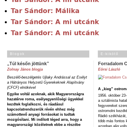
Tar Sándor: Málika
Tar Sándor: A mi utcánk
Tar Sándor: A mi utcánk
Blogok
E-kikötő
„Túl későn jöttünk”
Forradalom 
Zolnay János blogja
Eörsi László
Beszélő-beszélgetés Ujlaky Andrással az Esélyt
a Hátrányos Helyzetű Gyerekeknek Alapítvány
(CFCF) elnökével
A „kieg” ostrom
Egyike voltál azoknak, akik Magyarországra
1956. október 23-
hazatérve roma, esélyegyenlőségi ügyekkel
a sztálinista hat
kezdtek foglalkozni, és ráadásul
fegyvereket szere
kapcsolatrendszerük révén ehhez még
ostromolni kezdt
számottevő anyagi forrásokat is tudtak
Rádió székházát,
mozgósítani. Mi indított téged arra, hogy a
több más fontos 
magyarországi közéletnek ebbe a részébe
azonban alig volt