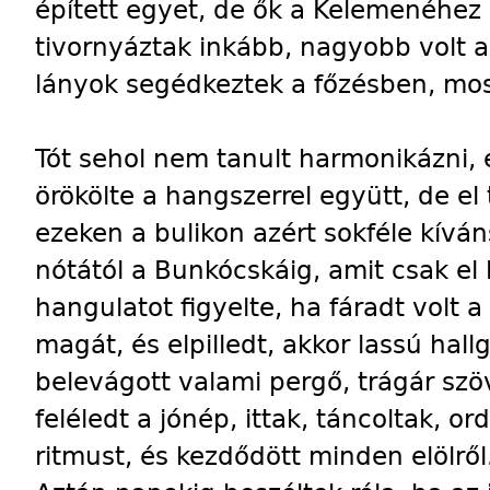
épített egyet, de ők a Kelemenéhez
tivornyáztak inkább, nagyobb volt a
lányok segédkeztek a főzésben, mos
Tót sehol nem tanult harmonikázni, 
örökölte a hangszerrel együtt, de el
ezeken a bulikon azért sokféle kívá
nótától a Bunkócskáig, amit csak el 
hangulatot figyelte, ha fáradt volt 
magát, és elpilledt, akkor lassú hallg
belevágott valami pergő, trágár sz
feléledt a jónép, ittak, táncoltak, ord
ritmust, és kezdődött minden elölről