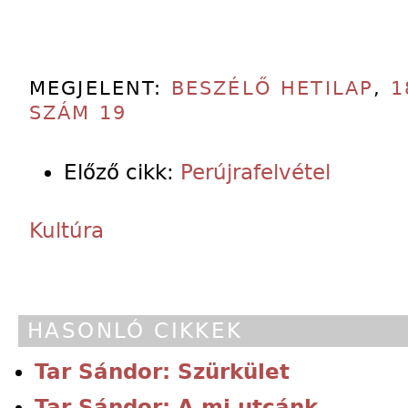
MEGJELENT:
BESZÉLŐ HETILAP
,
1
SZÁM 19
Előző cikk:
Perújrafelvétel
Kultúra
HASONLÓ CIKKEK
Tar Sándor: Szürkület
Tar Sándor: A mi utcánk