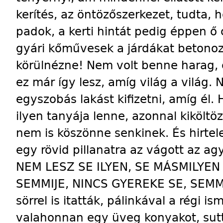
kerítés, az öntözőszerkezet, tudta,
padok, a kerti hintát pedig éppen ő 
gyári kőművesek a járdákat betonoz
körülnézne! Nem volt benne harag, 
ez már így lesz, amíg világ a világ.
egyszobás lakást kifizetni, amíg él.
ilyen tanyája lenne, azonnal kiköltö
nem is köszönne senkinek. És hirtele
egy rövid pillanatra az vágott az 
NEM LESZ SE ILYEN, SE MÁSMILYE
SEMMIJE, NINCS GYEREKE SE, SEMM
sörrel is itatták, pálinkával a régi 
valahonnan egy üveg konyakot, su