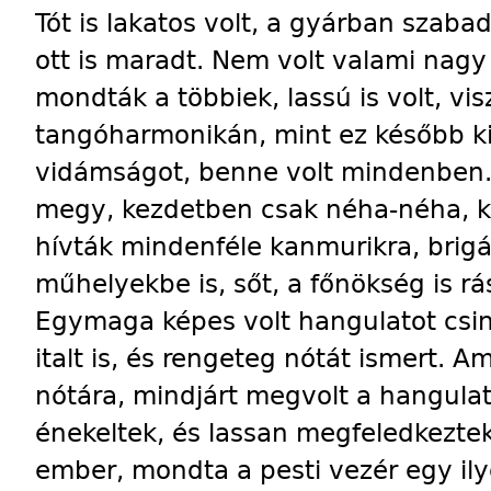
Tót is lakatos volt, a gyárban szaba
ott is maradt. Nem volt valami na
mondták a többiek, lassú is volt, visz
tangóharmonikán, mint ez később kid
vidámságot, benne volt mindenben.
megy, kezdetben csak néha-néha, 
hívták mindenféle kanmurikra, brig
műhelyekbe is, sőt, a főnökség is r
Egymaga képes volt hangulatot csiná
italt is, és rengeteg nótát ismert. A
nótára, mindjárt megvolt a hangulat
énekeltek, és lassan megfeledkeztek
ember, mondta a pesti vezér egy ily