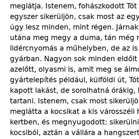
meglátja. Istenem, fohászkodott Tó
egyszer sikerüljön, csak most az eg
úgy lesz minden, mint régen. Járnak
utána meg megy a duma, tán még mu
lidércnyomás a műhelyben, de az is
gyárban. Nagyon sok minden eldőlt
azelőtt, olyasmi is, amit meg se ál
gyártelepítés például, külföldi út, T
kapott lakást, de sorolhatná órákig
tartani. Istenem, csak most sikerülj
meglátta a kocsikat a kis városszéli 
kertben, és megnyugodott: sikerülni 
kocsiból, aztán a vállára a hangszer