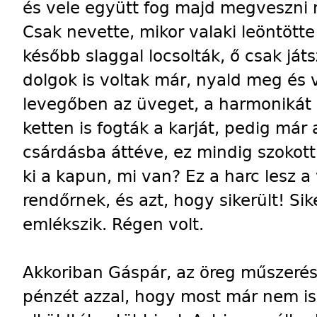
és vele együtt fog majd megveszni min
Csak nevette, mikor valaki leöntötte
később slaggal locsolták, ő csak ját
dolgok is voltak már, nyald meg és v
levegőben az üveget, a harmonikát 
ketten is fogták a karját, pedig már 
csárdásba áttéve, ez mindig szokott
ki a kapun, mi van? Ez a harc lesz 
rendőrnek, és azt, hogy sikerült! Si
emlékszik. Régen volt.
Akkoriban Gáspár, az öreg műszerész
pénzét azzal, hogy most már nem is