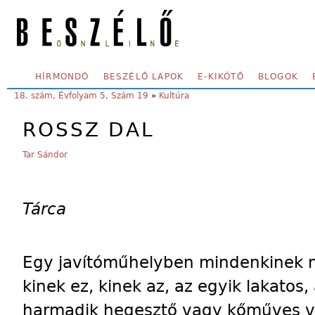
Skip to main content
SECONDARY MENU
HÍRMONDÓ
BESZÉLŐ LAPOK
E-KIKÖTŐ
BLOGOK
YOU ARE HERE:
18. szám, Évfolyam 5, Szám 19
»
Kultúra
ROSSZ DAL
Tar Sándor
Tárca
Egy javítóműhelyben mindenkinek 
kinek ez, kinek az, az egyik lakatos,
harmadik hegesztő vagy kőműves va