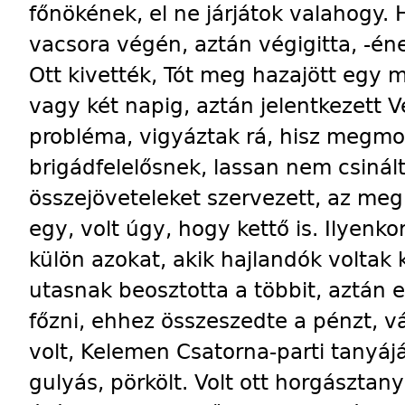
főnökének, el ne járjátok valahogy.
vacsora végén, aztán végigitta, -éne
Ott kivették, Tót meg hazajött egy 
vagy két napig, aztán jelentkezett 
probléma, vigyáztak rá, hisz megmo
brigádfelelősnek, lassan nem csiná
összejöveteleket szervezett, az meg
egy, volt úgy, hogy kettő is. Ilyenko
külön azokat, akik hajlandók voltak
utasnak beosztotta a többit, aztán 
főzni, ehhez összeszedte a pénzt, v
volt, Kelemen Csatorna-parti tanyájá
gulyás, pörkölt. Volt ott horgásztany