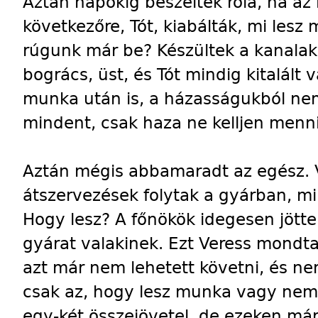
Aztán napokig beszéltek róla, ha az 
következőre, Tót, kiabálták, mi les
rúgunk már be? Készültek a kanalak,
bogrács, üst, és Tót mindig kitalált 
munka után is, a házasságukból nem 
mindent, csak haza ne kelljen menn
Aztán mégis abbamaradt az egész. 
átszervezések folytak a gyárban, m
Hogy lesz? A főnökök idegesen jöttek
gyárat valakinek. Ezt Veress mondt
azt már nem lehetett követni, és ne
csak az, hogy lesz munka vagy nem.
egy-két összejövetel, de ezeken már 