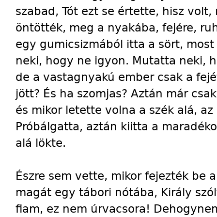
szabad, Tót ezt se értette, hisz volt
öntötték, meg a nyakába, fejére, ru
egy gumicsizmából itta a sört, mos
neki, hogy ne igyon. Mutatta neki, h
de a vastagnyakú ember csak a fejé
jött? És ha szomjas? Aztán már csak
és mikor letette volna a szék alá, a
Próbálgatta, aztán kiitta a maradéko
alá lökte.
Észre sem vette, mikor fejezték be a
magát egy tábori nótába, Király szól
fiam, ez nem úrvacsora! Dehogynem