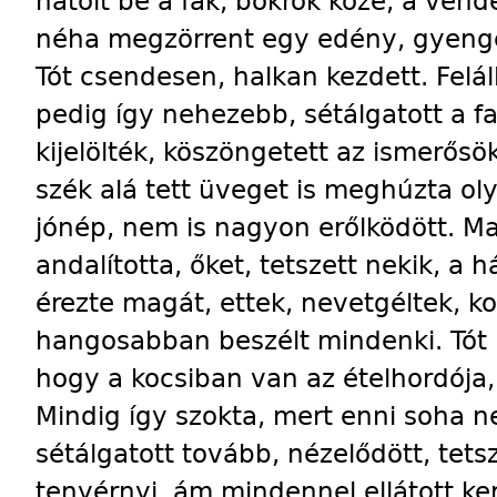
hatolt be a fák, bokrok közé, a ven
néha megzörrent egy edény, gyenge 
Tót csendesen, halkan kezdett. Feláll
pedig így nehezebb, sétálgatott a fal
kijelölték, köszöngetett az ismerősök
szék alá tett üveget is meghúzta oly
jónép, nem is nagyon erőlködött. M
andalította, őket, tetszett nekik, a 
érezte magát, ettek, nevetgéltek, ko
hangosabban beszélt mindenki. Tót 
hogy a kocsiban van az ételhordója,
Mindig így szokta, mert enni soha n
sétálgatott tovább, nézelődött, tetsz
tenyérnyi, ám mindennel ellátott ker