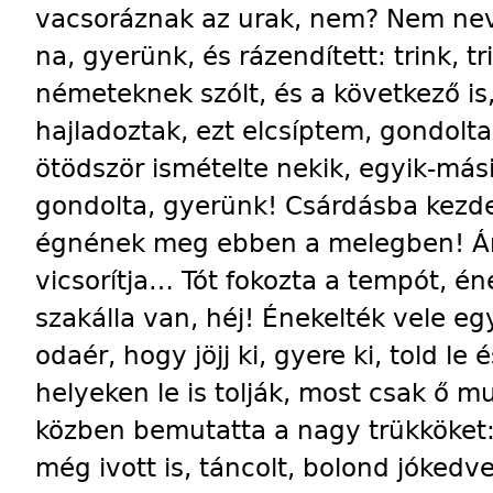
vacsoráznak az urak, nem? Nem nev
na, gyerünk, és rázendített: trink, tr
németeknek szólt, és a következő is
hajladoztak, ezt elcsíptem, gondolt
ötödször ismételte nekik, egyik-másik 
gondolta, gyerünk! Csárdásba kezdet
égnének meg ebben a melegben! Ár
vicsorítja… Tót fokozta a tempót, é
szakálla van, héj! Énekelték vele e
odaér, hogy jöjj ki, gyere ki, told le 
helyeken le is tolják, most csak ő mu
közben bemutatta a nagy trükköket:
még ivott is, táncolt, bolond jókedve 