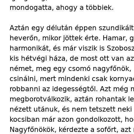
mondogatta, ahogy a többiek.
Aztán egy délután éppen szundikált
heverőn, mikor jöttek érte. Hamar,
harmonikát, és már viszik is Szobosz
kis hétvégi háza, de most ott van az
német, meg egy csomó nagyfőnök, k
csinálni, mert mindenki csak kornya
robbanni az idegességtől. Azt még 
megborotválkozik, aztán rohantak le
nézett utánuk, és nem tetszett neki 
kocsiban már azon gondolkozott, hog
Nagyfőnökök, kérdezte a sofőrt, az