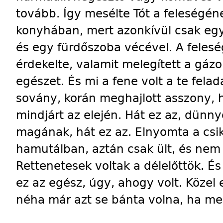
tovább. Így mesélte Tót a feleségé
konyhában, mert azonkívül csak egy
és egy fürdőszoba vécével. A feles
érdekelte, valamit melegített a gázo
egészet. És mi a fene volt a te fela
sovány, korán meghajlott asszony, 
mindjárt az elején. Hát ez az, dünny
magának, hát ez az. Elnyomta a csik
hamutálban, aztán csak ült, és ne
Rettenetesek voltak a délelőttök. É
ez az egész, úgy, ahogy volt. Közel 
néha már azt se bánta volna, ha me