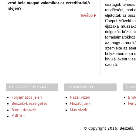
vesd bele magad valamikor az ezredforduló
osztagok teheraut
idején?
rendőrségi, ipar
eljutottak az ors
Tovább
Csepel Művekhez 
éjszakai műszakot
dolgozók közül s
forradalmárokhoz.
az, hogy a munk
szemlélte az es
helyzetben sem s
kívülállóként vise
szerző.
BESZÉLŐ ÚJSÁG
HÍRMONDÓ
E-K
Folyamatos jelen
Hazai vizek
Eml
Beszélő-beszélgetés
Mozduljunk
Fény
Roma-dosszié
Más vizek
Kultúra
© Copyright 2016, Beszélő. 