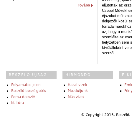
eljutottak az ors
Tovább
Csepel Művekhez 
éjszakai műszakot
dolgozók közül s
forradalmárokhoz.
az, hogy a munk
szemlélte az es
helyzetben sem s
kívülállóként vise
szerző.
BESZÉLŐ ÚJSÁG
HÍRMONDÓ
E-K
Folyamatos jelen
Hazai vizek
Eml
Beszélő-beszélgetés
Mozduljunk
Fény
Roma-dosszié
Más vizek
Kultúra
© Copyright 2016, Beszélő. 