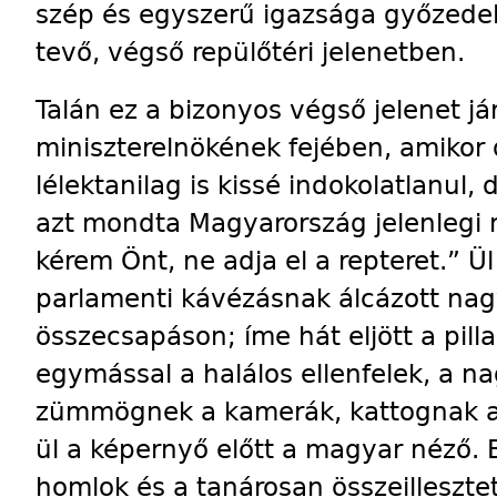
szép és egyszerű igazsága győzede
tevő, végső repülőtéri jelenetben.
Talán ez a bizonyos végső jelenet já
miniszterelnökének fejében, amikor 
lélektanilag is kissé indokolatlanul
azt mondta Magyarország jelenlegi 
kérem Önt, ne adja el a repteret.” Ül
parlamenti kávézásnak álcázott na
összecsapáson; íme hát eljött a pil
egymással a halálos ellenfelek, a n
zümmögnek a kamerák, kattognak a v
ül a képernyő előtt a magyar néző. 
homlok és a tanárosan összeillesztett