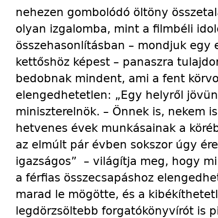
nehezen gombolódó öltöny összetalál
olyan izgalomba, mint a filmbéli ido
összehasonlításban – mondjuk egy e
kettőshöz képest – panaszra tulajd
bedobnak mindent, ami a fent körvo
elengedhetetlen: „Egy helyről jövün
miniszterelnök. – Önnek is, nekem i
hetvenes évek munkásainak a körébő
az elmúlt pár évben sokszor úgy ér
igazságos” – világítja meg, hogy mib
a férfias összecsapáshoz elengedhe
marad le mögötte, és a kibékíthetetl
legdörzsöltebb forgatókönyvírót is 