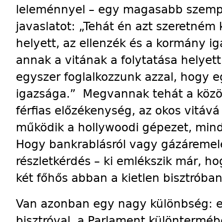
leleménnyel – egy magasabb szemp
javaslatot: „Tehát én azt szeretném
helyett, az ellenzék és a kormány i
annak a vitának a folytatása helyett
egyszer foglalkozzunk azzal, hogy 
igazsága.” Megvannak tehát a közös
férfias előzékenység, az okos vitává 
működik a hollywoodi gépezet, min
Hogy bankrablásról vagy gázáremelés
részletkérdés – ki emlékszik már, ho
két főhős abban a kietlen bisztróban
Van azonban egy nagy különbség: el
bisztróval, a Parlament különtermé