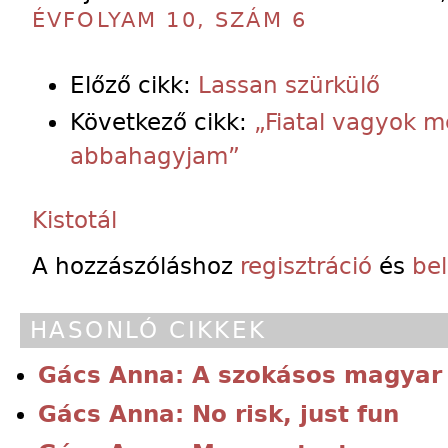
ÉVFOLYAM 10, SZÁM 6
Előző cikk:
Lassan szürkülő
Következő cikk:
„Fiatal vagyok 
abbahagyjam”
Kistotál
A hozzászóláshoz
regisztráció
és
be
HASONLÓ CIKKEK
Gács Anna: A szokásos magyar k
Gács Anna: No risk, just fun