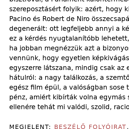
szereposztásért folyik: azért, hogy ki
Pacino és Robert de Niro összecsap
degenerált: ott legfeljebb annyi a k
ez a kérdés nyugtalanítóbb lehetet
ha jobban megnézzük azt a bizonyos 
vennünk, hogy egyetlen képkivágás s
egyszerre látszana, mindig csak az 
hátulról: a nagy találkozás, a szem
egész film épül, a valóságban sose 
pénz, amiért kibírták volna egymás 
ellenére tehát mi valódi, szolid, raci
MEGJELENT:
BESZÉLŐ FOLYÓIRAT