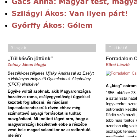
Gács Anna: Magyar test, magya
Szilágyi Ákos: Van ilyen párt!
Győrffy Ákos: Gólem
Blogok
E-kikötő
„Túl későn jöttünk”
Forradalom 
Zolnay János blogja
Eörsi László
Beszélő-beszélgetés Ujlaky Andrással az Esélyt
a Hátrányos Helyzetű Gyerekeknek Alapítvány
(CFCF) elnökével
A „kieg” ostrom
Egyike voltál azoknak, akik Magyarországra
1956. október 23-
hazatérve roma, esélyegyenlőségi ügyekkel
a sztálinista hat
kezdtek foglalkozni, és ráadásul
fegyvereket szere
kapcsolatrendszerük révén ehhez még
ostromolni kezdt
számottevő anyagi forrásokat is tudtak
Rádió székházát,
mozgósítani. Mi indított téged arra, hogy a
több más fontos 
magyarországi közéletnek ebbe a részébe
azonban alig volt
vesd bele magad valamikor az ezredforduló
osztagok teheraut
idején?
rendőrségi, ipar