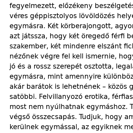
fegyelmezett, előzékeny beszélgeté
véres géppisztolyos lövöldözés helye
egymásra. Két körberajongott, agyon
azt játssza, hogy két öregedő férfi b
szakember, két mindenre elszánt fick
nézőnek végre fel kell ismernie, hogy
jó és a rossz szerepét osztotta, leg
egymásra, mint amennyire különböz
akár barátok is lehetnének – közös
satöbbi. Felvillanyozó erotika, férfia
most nem nyúlhatnak egymáshoz. T
végső összecsapás. Tudjuk, hogy am
kerülnek egymással, az egyiknek meg