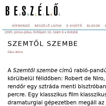
Skip to main content
SECONDARY MENU
HÍRMONDÓ
BESZÉLŐ LAPOK
E-KIKÖTŐ
BLOGOK
YOU ARE HERE:
2005. június–július, Évfolyam 10, Szám 6
»
Kistotál
SZEMTŐL SZEMBE
Gács Anna
A
Szemtől szembe
című rabló-pandú
körülbelül félidőben: Robert de Niro,
rendőr egy sztráda menti bisztróba
percre. Egy klasszikus film klassziku
dramaturgiai gépezetben megáll az