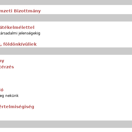
Nemzeti Bizottmány
játékelmélettel
társadalmi jelenségekig
, földönkívüliek
ny
térzés
ló
leg nekünk
értelmiségiség