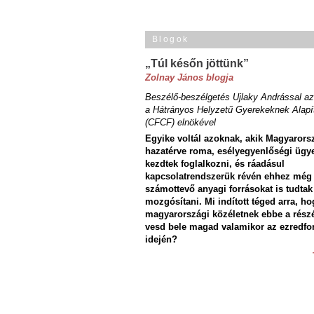
Blogok
„Túl későn jöttünk”
Zolnay János blogja
Beszélő-beszélgetés Ujlaky Andrással az
a Hátrányos Helyzetű Gyerekeknek Alapí
(CFCF) elnökével
Egyike voltál azoknak, akik Magyarors
hazatérve roma, esélyegyenlőségi ügy
kezdtek foglalkozni, és ráadásul
kapcsolatrendszerük révén ehhez még
számottevő anyagi forrásokat is tudtak
mozgósítani. Mi indított téged arra, ho
magyarországi közéletnek ebbe a rész
vesd bele magad valamikor az ezredfo
idején?