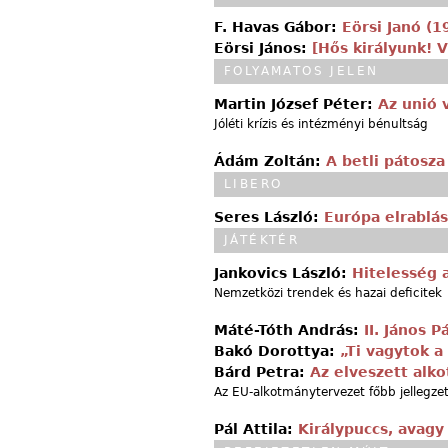
F. Havas Gábor:
Eörsi Janó (
Eörsi János:
[Hős királyunk! V
FOLYAMATOS JELEN
Martin József Péter:
Az unió 
Jóléti krízis és intézményi bénultság
Ádám Zoltán:
A betli pátosza
LIBERO
Seres László:
Európa elrablá
JÁTÉKTÉR
Jankovics László:
Hitelesség 
Nemzetközi trendek és hazai deficitek
Máté-Tóth András:
II. János 
Bakó Dorottya:
„Ti vagytok a 
Bárd Petra:
Az elveszett alk
Az EU-alkotmánytervezet főbb jellegze
Pál Attila:
Királypuccs, avagy