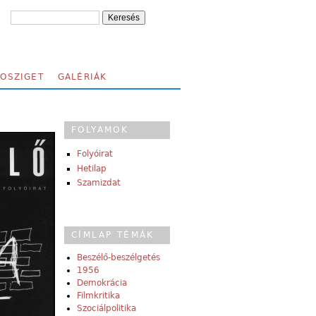
FOSZIGET
GALÉRIÁK
FOLYAMOK
Folyóirat
Hetilap
Szamizdat
CÍMLAP TÉMÁK
Beszélő-beszélgetés
1956
Demokrácia
Filmkritika
Szociálpolitika