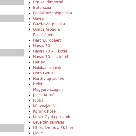
Etnikai dimenzió
Eutanázia
Foglalkoztatáspolitika
Gavra
Gazdaság-politika
Göncz Árpád a
Beszélőben
Harc Európáért
Havas 70
Havas 70 – I. kötet
Havas 70 – II. kötet
Hét év
Holokausztjaink
Horn Gyula
Horthy újratöltve
Ítélet
Magyarországon
Jacek Kuroń
Jobbik
Könyvajánló
Korunk hősei
Kozák Gyula posztok
Levéltári zabrálás
Liberalizmus a 3K-ban
LMPM