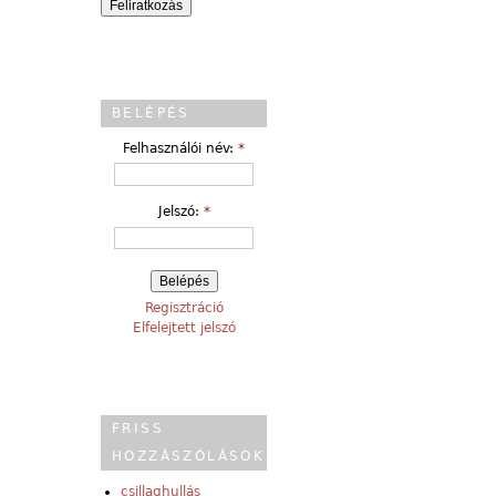
BELÉPÉS
Felhasználói név:
*
Jelszó:
*
Regisztráció
Elfelejtett jelszó
FRISS
HOZZÁSZÓLÁSOK
csillaghullás