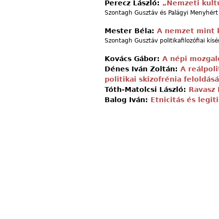
Perecz László:
„Nemzeti kultú
Szontagh Gusztáv és Palágyi Menyhért 
Mester Béla:
A nemzet mint 
Szontagh Gusztáv politikafilozófiai kís
Kovács Gábor:
A népi mozgal
Dénes Iván Zoltán:
A reálpoli
politikai skizofrénia feloldás
Tóth-Matolcsi László:
Ravasz 
Balog Iván:
Etnicitás és legi