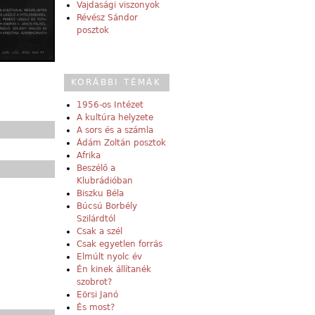
Vajdasági viszonyok
Révész Sándor
posztok
KORÁBBI TÉMÁK
1956-os Intézet
A kultúra helyzete
A sors és a számla
Ádám Zoltán posztok
Afrika
Beszélő a
Klubrádióban
Biszku Béla
Búcsú Borbély
Szilárdtól
Csak a szél
Csak egyetlen forrás
Elmúlt nyolc év
Én kinek állítanék
szobrot?
Eörsi Janó
És most?