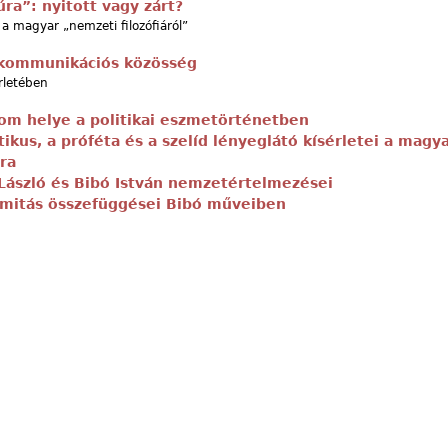
ra”: nyitott vagy zárt?
a magyar „nemzeti filozófiáról”
kommunikációs közösség
érletében
om helye a politikai eszmetörténetben
tikus, a próféta és a szelíd lényeglátó kísérletei a magy
ára
László és Bibó István nemzetértelmezései
timitás összefüggései Bibó műveiben