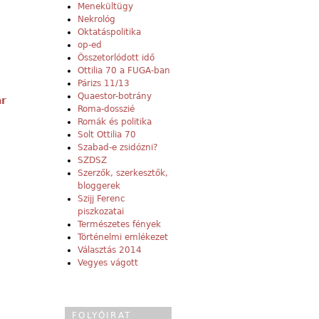
Menekültügy
Nekrológ
Oktatáspolitika
op-ed
Összetorlódott idő
Ottilia 70 a FUGA-ban
Párizs 11/13
Quaestor-botrány
ar
Roma-dosszié
Romák és politika
Solt Ottilia 70
Szabad-e zsidózni?
SZDSZ
Szerzők, szerkesztők,
bloggerek
Szijj Ferenc
piszkozatai
Természetes fények
Történelmi emlékezet
Választás 2014
Vegyes vágott
FOLYÓIRAT