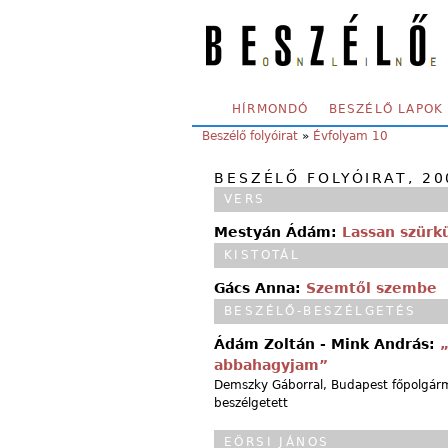
Skip to main content
SECONDARY MENU
HÍRMONDÓ
BESZÉLŐ LAPOK
YOU ARE HERE:
Beszélő folyóirat
»
Évfolyam 10
BESZÉLŐ FOLYÓIRAT, 20
VERS
Mestyán Ádám:
Lassan szürk
KISTOTÁL
Gács Anna:
Szemtől szembe
BESZÉLŐ-BESZÉLGETÉS
Ádám Zoltán - Mink András:
abbahagyjam”
Demszky Gáborral, Budapest főpolgár
beszélgetett
EÖRSI JÁNOS