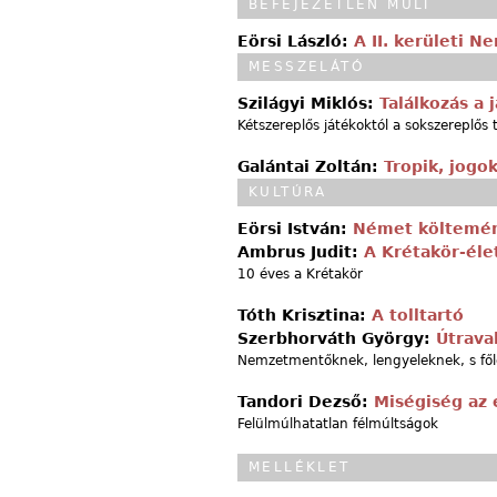
BEFEJEZETLEN MÚLT
Eörsi László:
A II. kerületi 
MESSZELÁTÓ
Szilágyi Miklós:
Találkozás a 
Kétszereplős játékoktól a sokszereplős 
Galántai Zoltán:
Tropik, jogok
KULTÚRA
Eörsi István:
Német költemé
Ambrus Judit:
A Krétakör-éle
10 éves a Krétakör
Tóth Krisztina:
A tolltartó
Szerbhorváth György:
Útrava
Nemzetmentőknek, lengyeleknek, s fő
Tandori Dezső:
Miségiség az 
Felülmúlhatatlan félmúltságok
MELLÉKLET