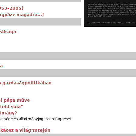
1953–2005)
igyázz magadra...]
válsága
sa
a gazdaságpolitikában
Pál pápa műve
föld sója”
otmány?
tességeiés alkotmányjogi összefüggései
 káosz a világ tetején