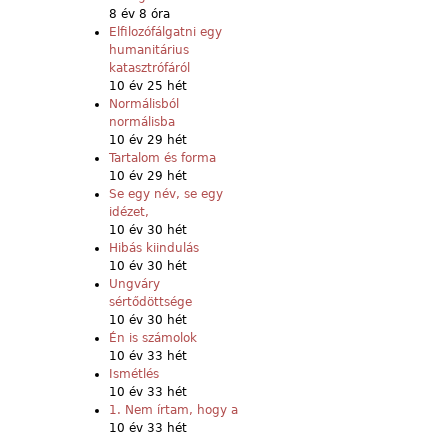
8 év 8 óra
Elfilozófálgatni egy
humanitárius
katasztrófáról
10 év 25 hét
Normálisból
normálisba
10 év 29 hét
Tartalom és forma
10 év 29 hét
Se egy név, se egy
idézet,
10 év 30 hét
Hibás kiindulás
10 év 30 hét
Ungváry
sértődöttsége
10 év 30 hét
Én is számolok
10 év 33 hét
Ismétlés
10 év 33 hét
1. Nem írtam, hogy a
10 év 33 hét