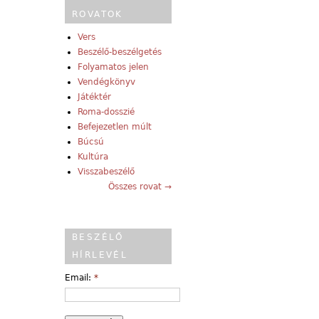
ROVATOK
Vers
Beszélő-beszélgetés
Folyamatos jelen
Vendégkönyv
Játéktér
Roma-dosszié
Befejezetlen múlt
Búcsú
Kultúra
Visszabeszélő
Összes rovat →
BESZÉLŐ
HÍRLEVÉL
Email:
*