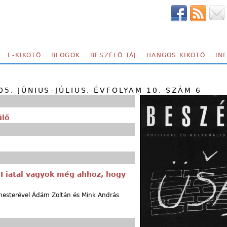
E-KIKÖTŐ
BLOGOK
BESZÉLŐ TÁJ
HANGOS KIKÖTŐ
IN
05. JÚNIUS–JÚLIUS, ÉVFOLYAM 10, SZÁM 6
ülő
„Fiatal vagyok még ahhoz, hogy
mesterével Ádám Zoltán és Mink András