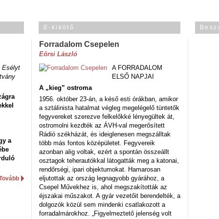
E-kikötő
Besz
Forradalom Csepelen
Eörsi László
 Esélyt
A FORRADALOM
tvány
ELSŐ NAPJAI
A „kieg” ostroma
zágra
1956. október 23-án, a késő esti órákban, amikor
ekkel
a sztálinista hatalmat végleg megelégelő tüntetők
fegyvereket szerezve felkelőkké lényegültek át,
ostromolni kezdték az ÁVH-val megerősített
Rádió székházát, és ideiglenesen megszálltak
gy a
több más fontos középületet. Fegyvereik
ébe
azonban alig voltak, ezért a spontán összeállt
rduló
osztagok teherautókkal látogatták meg a katonai,
rendőrségi, ipari objektumokat. Hamarosan
eljutottak az ország legnagyobb gyárához, a
Tovább
Csepel Művekhez is, ahol megszakították az
éjszakai műszakot. A gyár vezetőit berendelték, a
dolgozók közül sem mindenki csatlakozott a
forradalmárokhoz. „Figyelmeztető jelenség volt