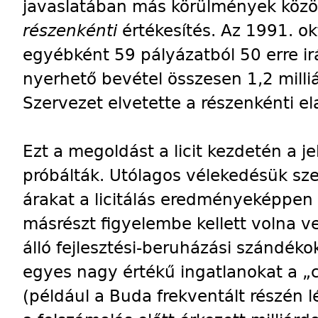
javaslatában más körülmények közö
részenkénti
értékesítés. Az 1991. ok
egyébként 59 pályázatból 50 erre ir
nyerhető bevétel összesen 1,2 milliá
Szervezet elvetette a részenkénti el
Ezt a megoldást a licit kezdetén a je
próbálták. Utólagos vélekedésük szer
árakat a licitálás eredményeképpen f
másrészt figyelembe kellett volna v
álló fejlesztési-beruházási szándéko
egyes nagy értékű ingatlanokat a „
(például a Buda frekventált részén l