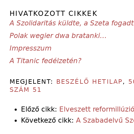
HIVATKOZOTT CIKKEK
A Szolidaritás küldte, a Szeta fogad
Polak wegier dwa bratanki…
Impresszum
A Titanic fedélzetén?
MEGJELENT:
BESZÉLŐ HETILAP
,
5
SZÁM 51
Előző cikk:
Elveszett reformillúzi
Következő cikk:
A Szabadelvű Szo