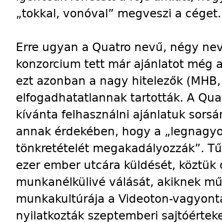
„tokkal, vonóval” megveszi a céget.
Erre ugyan a Quatro nevű, négy nev
konzorcium tett már ajánlatot még a
ezt azonban a nagy hitelezők (MHB
elfogadhatatlannak tartották. A Qua
kívánta felhasználni ajánlatuk sors
annak érdekében, hogy a „legnagyo
tönkretételét megakadályozzák”. Tű
ezer ember utcára küldését, köztük 
munkanélkülivé válását, akiknek mű
munkakultúrája a Videoton-vagyontá
nyilatkozták szeptemberi sajtóértek