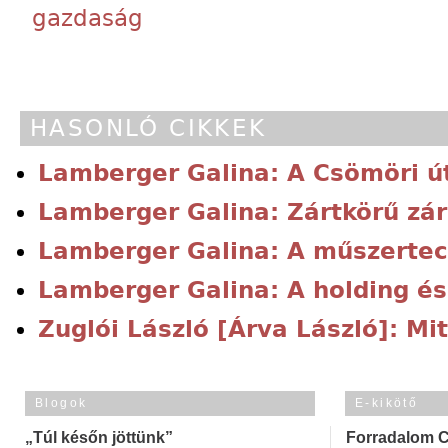
gazdaság
HASONLÓ CIKKEK
Lamberger Galina: A Csömöri útt
Lamberger Galina: Zártkörű z
Lamberger Galina: A műszertec
Lamberger Galina: A holding é
Zuglói László [Árva László]: Mit
Blogok
E-kikötő
„Túl későn jöttünk”
Forradalom 