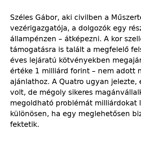
Széles Gábor, aki civilben a Műszer
vezérigazgatója, a dolgozók egy rész
állampénzen – átképezni. A kor szel
támogatásra is talált a megfelelő f
éves lejáratú kötvényekben megajánlo
értéke 1
milliárd forint – nem adott
ajánlathoz. A Quatro ugyan jelezte, 
volt, de mégoly sikeres magánválla
megoldható problémát milliárdokat 
különösen, ha egy meglehetősen biz
fektetik.