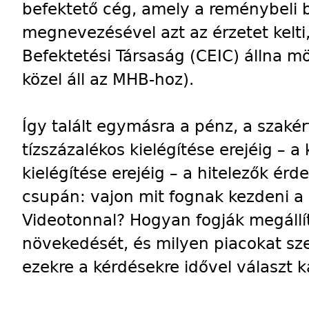
befektető cég, amely a reménybeli ba
megnevezésével azt az érzetet kelti
Befektetési Társaság (CEIC) állna 
közel áll az MHB-hoz).
Így talált egymásra a pénz, a szakér
tízszázalékos kielégítése erejéig – a
kielégítése erejéig – a hitelezők ér
csupán: vajon mit fognak kezdeni a
Videotonnal? Hogyan fogják megállí
növekedését, és milyen piacokat s
ezekre a kérdésekre idővel választ 