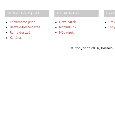
BESZÉLŐ ÚJSÁG
HÍRMONDÓ
E-K
Folyamatos jelen
Hazai vizek
Eml
Beszélő-beszélgetés
Mozduljunk
Fény
Roma-dosszié
Más vizek
Kultúra
© Copyright 2016, Beszélő. 