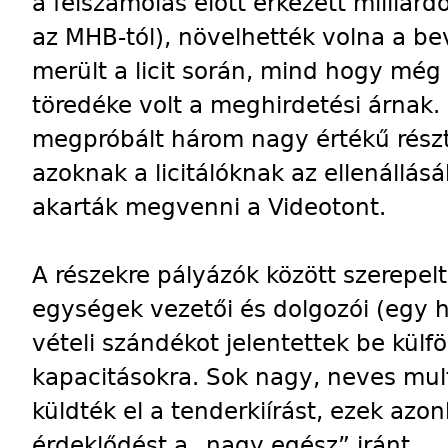
a felszámolás előtt érkezett milliá
az MHB-tól), növelhették volna a bev
merült a licit során, mind hogy még 
töredéke volt a meghirdetési árnak.
megpróbált három nagy értékű rész
azoknak a licitálóknak az ellenállás
akarták megvenni a Videotont.
A részekre pályázók között szerepel
egységek vezetői és dolgozói (egy 
vételi szándékot jelentettek be külf
kapacitásokra. Sok nagy, neves mult
küldték el a tenderkiírást, ezek az
érdeklődést a „nagy egész” iránt.