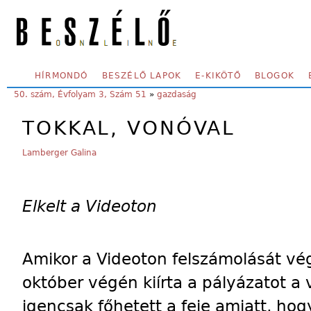
Skip to main content
SECONDARY MENU
HÍRMONDÓ
BESZÉLŐ LAPOK
E-KIKÖTŐ
BLOGOK
YOU ARE HERE:
50. szám, Évfolyam 3, Szám 51
»
gazdaság
TOKKAL, VONÓVAL
Lamberger Galina
Elkelt a Videoton
Amikor a Videoton felszámolását vé
október végén kiírta a pályázatot a v
igencsak főhetett a feje amiatt, hog