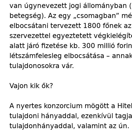
van úgynevezett jogi állományban (
betegség). Az egy „csomagban” még
elbocsátani tervezett 1800 főnek az
szervezettel egyeztetett végkielégít
alatt járó fizetése kb. 300 millió for
létszámfelesleg elbocsátása – annak
tulajdonosokra vár.
Vajon kik ők?
A nyertes konzorcium mögött a Hitel
tulajdoni hányaddal, ezenkívül tagj
tulajdonhányaddal, valamint az ún.