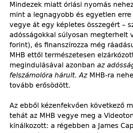
Mindezek miatt óriási nyomás nehez
mint a legnagyobb és egyetlen erre 
vegye át egy képletes összegért – szá
adósságokkal súlyosan megterhelt vá
forint), és finanszírozza még ráadá
MHB ettől természetesen elzárkózott
megindulásával azonban
az adóssá
felszámolóra hárult. Az
MHB-ra nehe
tovább erősödött.
Az ebből kézenfekvően következő 
tehát az MHB vegye meg a Videotont
kínálkozott: a régebben a James C