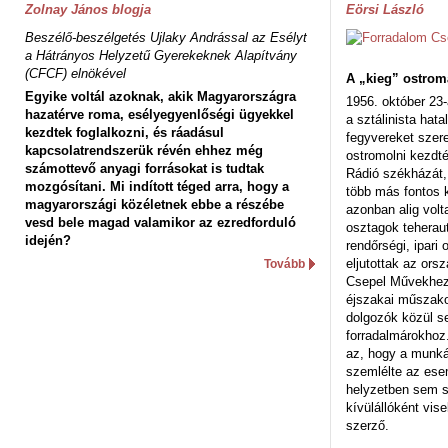
Zolnay János blogja
Eörsi László
Beszélő-beszélgetés Ujlaky Andrással az Esélyt
a Hátrányos Helyzetű Gyerekeknek Alapítvány
(CFCF) elnökével
A „kieg” ostrom
Egyike voltál azoknak, akik Magyarországra
1956. október 23-
hazatérve roma, esélyegyenlőségi ügyekkel
a sztálinista hat
kezdtek foglalkozni, és ráadásul
fegyvereket szere
kapcsolatrendszerük révén ehhez még
ostromolni kezdt
számottevő anyagi forrásokat is tudtak
Rádió székházát,
mozgósítani. Mi indított téged arra, hogy a
több más fontos 
magyarországi közéletnek ebbe a részébe
azonban alig volt
vesd bele magad valamikor az ezredforduló
osztagok teheraut
idején?
rendőrségi, ipar
eljutottak az ors
Tovább
Csepel Művekhez 
éjszakai műszakot
dolgozók közül s
forradalmárokhoz.
az, hogy a munk
szemlélte az es
helyzetben sem s
kívülállóként vise
szerző.