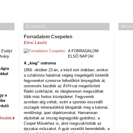
E-kikötő
Besz
Forradalom Csepelen
Eörsi László
 Esélyt
A FORRADALOM
tvány
ELSŐ NAPJAI
A „kieg” ostroma
zágra
1956. október 23-án, a késő esti órákban, amikor
ekkel
a sztálinista hatalmat végleg megelégelő tüntetők
fegyvereket szerezve felkelőkké lényegültek át,
ostromolni kezdték az ÁVH-val megerősített
Rádió székházát, és ideiglenesen megszálltak
gy a
több más fontos középületet. Fegyvereik
ébe
azonban alig voltak, ezért a spontán összeállt
rduló
osztagok teherautókkal látogatták meg a katonai,
rendőrségi, ipari objektumokat. Hamarosan
eljutottak az ország legnagyobb gyárához, a
Tovább
Csepel Művekhez is, ahol megszakították az
éjszakai műszakot. A gyár vezetőit berendelték, a