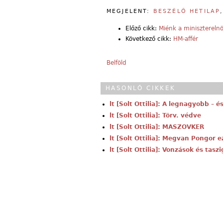
MEGJELENT:
BESZÉLŐ HETILAP
Előző cikk:
Miénk a minisztereln
Következő cikk:
HM-affér
Belföld
HASONLÓ CIKKEK
lt [Solt Ottilia]: A legnagyobb –
lt [Solt Ottilia]: Törv. védve
lt [Solt Ottilia]: MASZOVKER
lt [Solt Ottilia]: Megvan Pongor 
lt [Solt Ottilia]: Vonzások és tasz