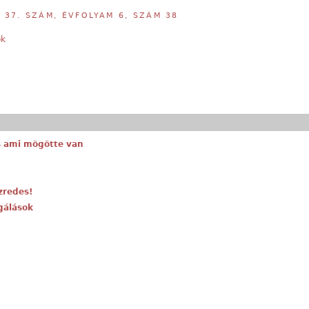
,
37. SZÁM, ÉVFOLYAM 6, SZÁM 38
ök
 és ami mögötte van
ezredes!
igálások