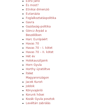
Eörsi Janó
És most?
Etnikai dimenzió
Eutanázia
Foglalkoztatáspolitika
Gavra
Gazdaság-politika
Göncz Árpád a
Beszélőben
Harc Európáért
Havas 70
Havas 70 – I. kötet
Havas 70 – II. kötet
Hét év
Holokausztjaink
Horn Gyula
Horthy újratöltve
Ítélet
Magyarországon
Jacek Kuroń
Jobbik
Könyvajánló
Korunk hősei
Kozák Gyula posztok
Levéltári zabrálás