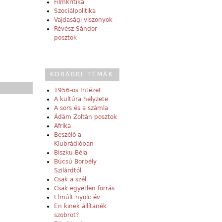
Filmkritika
Szociálpolitika
Vajdasági viszonyok
Révész Sándor
posztok
KORÁBBI TÉMÁK
1956-os Intézet
A kultúra helyzete
A sors és a számla
Ádám Zoltán posztok
Afrika
Beszélő a
Klubrádióban
Biszku Béla
Búcsú Borbély
Szilárdtól
Csak a szél
Csak egyetlen forrás
Elmúlt nyolc év
Én kinek állítanék
szobrot?