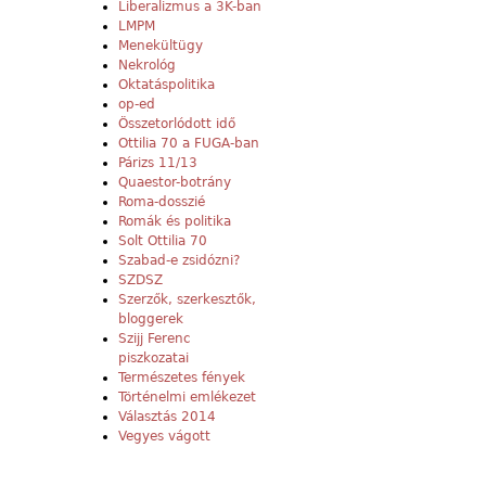
Liberalizmus a 3K-ban
LMPM
Menekültügy
Nekrológ
Oktatáspolitika
op-ed
Összetorlódott idő
Ottilia 70 a FUGA-ban
Párizs 11/13
Quaestor-botrány
Roma-dosszié
Romák és politika
Solt Ottilia 70
Szabad-e zsidózni?
SZDSZ
Szerzők, szerkesztők,
bloggerek
Szijj Ferenc
piszkozatai
Természetes fények
Történelmi emlékezet
Választás 2014
Vegyes vágott