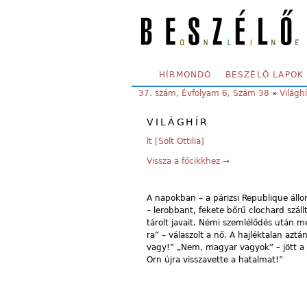
Skip to main content
SECONDARY MENU
HÍRMONDÓ
BESZÉLŐ LAPOK
YOU ARE HERE:
37. szám, Évfolyam 6, Szám 38
»
Világhí
VILÁGHÍR
lt [Solt Ottilia]
Vissza a főcikkhez →
A napokban – a párizsi Republique áll
– lerobbant, fekete bőrű clochard szál
tárolt javait. Némi szemlélődés után me
ra” – válaszolt a nő. A hajléktalan aztá
vagy!” „Nem, magyar vagyok” – jött a vá
Orn újra visszavette a hatalmat!”