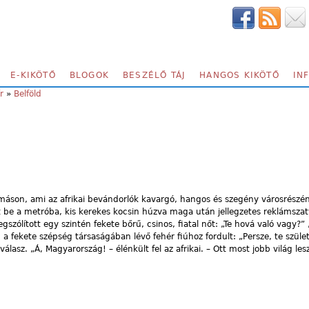
E-KIKÖTŐ
BLOGOK
BESZÉLŐ TÁJ
HANGOS KIKÖTŐ
IN
r
»
Belföld
omáson, ami az afrikai bevándorlók kavargó, hangos és szegény városrészé
lt be a metróba, kis kerekes kocsin húzva maga után jellegzetes reklámsza
gszólított egy szintén fekete bőrű, csinos, fiatal nőt: „Te hová való vagy?”
n a fekete szépség társaságában lévő fehér fiúhoz fordult: „Persze, te szület
lasz. „Á, Magyarország! – élénkült fel az afrikai. – Ott most jobb világ les