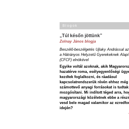
Blogok
„Túl későn jöttünk”
Zolnay János blogja
Beszélő-beszélgetés Ujlaky Andrással az
a Hátrányos Helyzetű Gyerekeknek Alapí
(CFCF) elnökével
Egyike voltál azoknak, akik Magyarors
hazatérve roma, esélyegyenlőségi ügy
kezdtek foglalkozni, és ráadásul
kapcsolatrendszerük révén ehhez még
számottevő anyagi forrásokat is tudtak
mozgósítani. Mi indított téged arra, ho
magyarországi közéletnek ebbe a rész
vesd bele magad valamikor az ezredfo
idején?