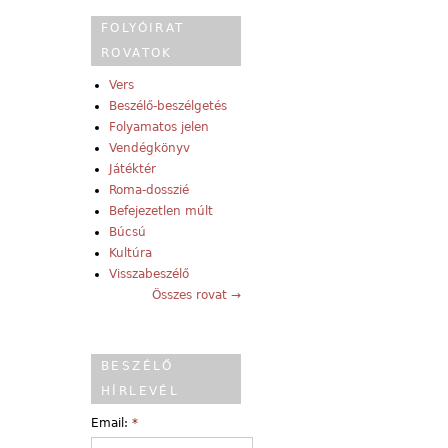
FOLYÓIRAT
ROVATOK
Vers
Beszélő-beszélgetés
Folyamatos jelen
Vendégkönyv
Játéktér
Roma-dosszié
Befejezetlen múlt
Búcsú
Kultúra
Visszabeszélő
Összes rovat →
BESZÉLŐ
HÍRLEVÉL
Email:
*