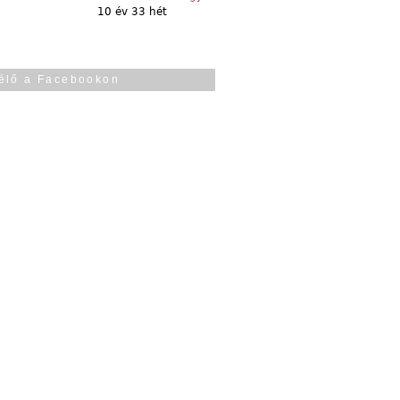
10 év 33 hét
élő a Facebookon