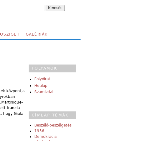
FOSZIGET
GALÉRIÁK
FOLYAMOK
Folyóirat
Hetilap
nek központja
Szamizdat
tyrokban
 „Martinique-
ett francia
z, hogy Giula
CÍMLAP TÉMÁK
Beszélő-beszélgetés
1956
Demokrácia