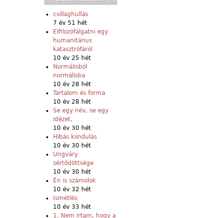
csillaghullás
7 év 51 hét
Elfilozófálgatni egy
humanitárius
katasztrófáról
10 év 25 hét
Normálisból
normálisba
10 év 28 hét
Tartalom és forma
10 év 28 hét
Se egy név, se egy
idézet,
10 év 30 hét
Hibás kiindulás
10 év 30 hét
Ungváry
sértődöttsége
10 év 30 hét
Én is számolok
10 év 32 hét
Ismétlés
10 év 33 hét
1. Nem írtam, hogy a