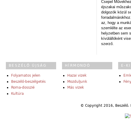
Csepel Művekhez 
éjszakai műszakot
dolgozók közül s
forradalmárokhoz.
az, hogy a munk
szemlélte az es
helyzetben sem s
kívülállóként vise
szerző.
BESZÉLŐ ÚJSÁG
HÍRMONDÓ
E-K
Folyamatos jelen
Hazai vizek
Eml
Beszélő-beszélgetés
Mozduljunk
Fény
Roma-dosszié
Más vizek
Kultúra
© Copyright 2016, Beszélő. 