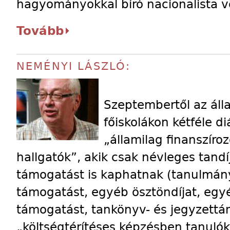
hagyományokkal bíró nacionalista ve
Tovább
NEMÉNYI LÁSZLÓ:
Szeptembertől az ál
főiskolákon kétféle d
„államilag finanszíro
hallgatók”, akik csak névleges tandí
támogatást is kaphatnak (tanulmányi
támogatást, egyéb ösztöndíjat, egyéb
támogatást, tankönyv- és jegyzettá
„költségtérítéses képzésben tanulók”