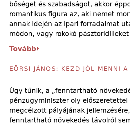
bőséget és szabadságot, akkor éppol
romantikus figura az, aki nemet mond
annak idején az ipari forradalmat ut
módon, vagy rokokó pásztoridilleket 
Tovább
EÖRSI JÁNOS: KEZD JÓL MENNI 
Úgy tűnik, a „fenntartható növeked
pénzügyminiszter oly előszeretettel 
megcélzott pályájának jellemzésére,
fenntartható növekedés távolról sem