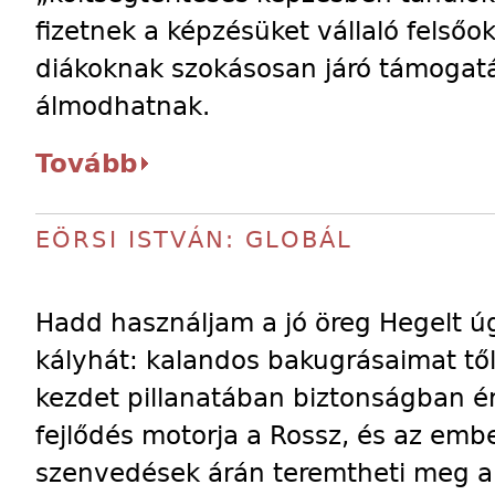
fizetnek a képzésüket vállaló felsőo
diákoknak szokásosan járó támogat
álmodhatnak.
Tovább
EÖRSI ISTVÁN: GLOBÁL
Hadd használjam a jó öreg Hegelt ú
kályhát: kalandos bakugrásaimat től
kezdet pillanatában biztonságban 
fejlődés motorja a Rossz, és az emb
szenvedések árán teremtheti meg a