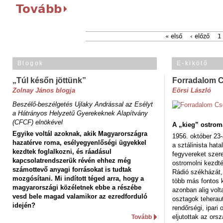
Tovább
« első
‹ előző
1
Blogok
E-kikötő
„Túl későn jöttünk”
Forradalom 
Zolnay János blogja
Eörsi László
Beszélő-beszélgetés Ujlaky Andrással az Esélyt
a Hátrányos Helyzetű Gyerekeknek Alapítvány
(CFCF) elnökével
A „kieg” ostrom
Egyike voltál azoknak, akik Magyarországra
1956. október 23-
hazatérve roma, esélyegyenlőségi ügyekkel
a sztálinista hat
kezdtek foglalkozni, és ráadásul
fegyvereket szere
kapcsolatrendszerük révén ehhez még
ostromolni kezdt
számottevő anyagi forrásokat is tudtak
Rádió székházát,
mozgósítani. Mi indított téged arra, hogy a
több más fontos 
magyarországi közéletnek ebbe a részébe
azonban alig volt
vesd bele magad valamikor az ezredforduló
osztagok teheraut
idején?
rendőrségi, ipar
eljutottak az ors
Tovább