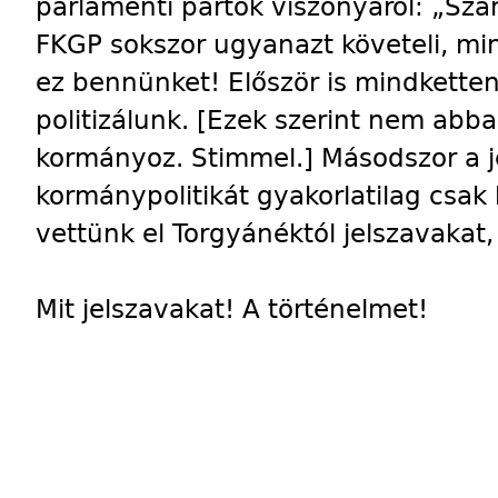
parlamenti pártok viszonyáról: „Szá
FKGP sokszor ugyanazt követeli, mi
ez bennünket! Először is mindkett
politizálunk. [Ezek szerint nem abba
kormányoz. Stimmel.] Másodszor a je
kormánypolitikát gyakorlatilag csak 
vettünk el Torgyánéktól jelszavakat
Mit jelszavakat! A történelmet!