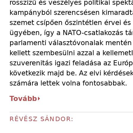
rosszízű és veszélyes politikai spe
kampányból szerencsésen kimaradta
szemet csípően őszintétlen érvei és 
ügyében, így a NATO-csatlakozás tá
parlamenti választóvonalak mentén 
kellett szembesülni azzal a kellemet
szuverenitás igazi feladása az Euró
következik majd be. Az elvi kérdés
számára lettek volna fontosabbak.
Tovább
RÉVÉSZ SÁNDOR: