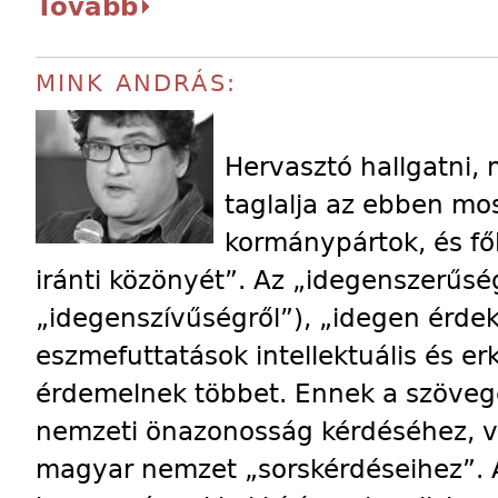
Tovább
MINK ANDRÁS:
Hervasztó hallgatni,
taglalja az ebben mo
kormánypártok, és fől
iránti közönyét”. Az „idegenszerűsé
„idegenszívűségről”), „idegen érdek
eszmefuttatások intellektuális és e
érdemelnek többet. Ennek a szöveg
nemzeti önazonosság kérdéséhez, v
magyar nemzet „sorskérdéseihez”. 