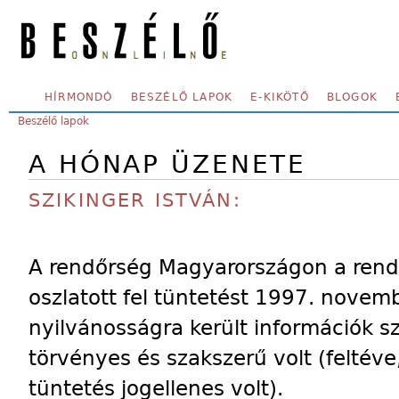
Skip to main content
SECONDARY MENU
HÍRMONDÓ
BESZÉLŐ LAPOK
E-KIKÖTŐ
BLOGOK
YOU ARE HERE:
Beszélő lapok
A HÓNAP ÜZENETE
SZIKINGER ISTVÁN:
A rendőrség Magyarországon a rends
oszlatott fel tüntetést 1997. novemb
nyilvánosságra került információk s
törvényes és szakszerű volt (feltéve
tüntetés jogellenes volt).