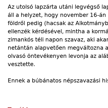
Az utolsó lapzárta utáni legvégső l
áll a helyzet, hogy november 16-án
földről pedig (hacsak az Alkotmány
ellenzék kérdésével, mintha a kormá
zimankós téli napon szavaz, aki aka
netántán alapvetően megváltozna a 
olvasó öntevékenyen levonja az alá
vesztette.
Ennek a búbánatos népszavazási his