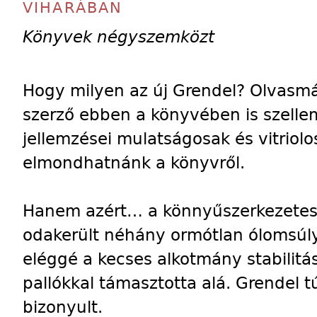
VIHARÁBAN
Könyvek négyszemközt
Hogy milyen az új Grendel? Olvasmá
szerző ebben a könyvében is szelle
jellemzései mulatságosak és vitriolo
elmondhatnánk a könyvről.
Hanem azért… a könnyűszerkezetes, 
odakerült néhány ormótlan ólomsúly
eléggé a kecses alkotmány stabilitás
pallókkal támasztotta alá. Grendel 
bizonyult.