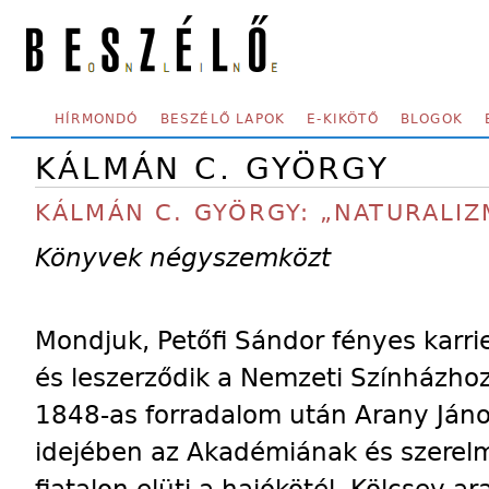
Skip to main content
SECONDARY MENU
HÍRMONDÓ
BESZÉLŐ LAPOK
E-KIKÖTŐ
BLOGOK
KÁLMÁN C. GYÖRGY
KÁLMÁN C. GYÖRGY: „NATURALI
Könyvek négyszemközt
Mondjuk, Petőfi Sándor fényes karrie
és leszerződik a Nemzeti Színházhoz
1848-as forradalom után Arany Jáno
idejében az Akadémiának és szerelmi