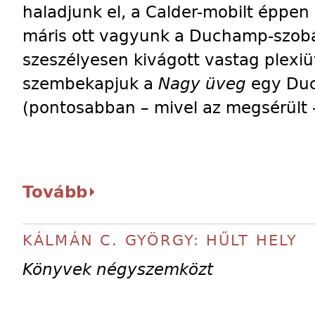
haladjunk el, a Calder-mobilt éppen 
máris ott vagyunk a Duchamp-szobá
szeszélyesen kivágott vastag plexi
szembekapjuk a
Nagy üveg
egy Duc
(pontosabban – mivel az megsérült –
Tovább
KÁLMÁN C. GYÖRGY: HŰLT HELY
Könyvek négyszemközt