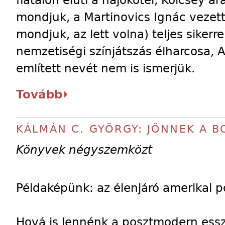
fiatalon elüti a hajókötél, Kölcsey ar
mondjuk, a Martinovics Ignác veze
mondjuk, az lett volna) teljes sikerre
nemzetiségi színjátszás élharcosa, A
említett nevét nem is ismerjük.
Tovább
KÁLMÁN C. GYÖRGY: JÖNNEK A 
Könyvek négyszemközt
Példaképünk: az élenjáró amerikai 
Hová is lennénk a posztmodern ess