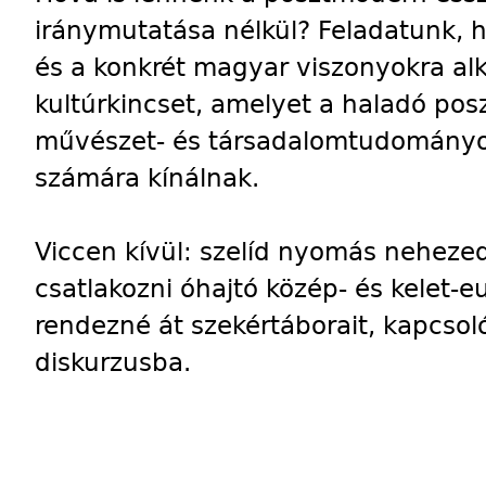
iránymutatása nélkül? Feladatunk,
és a konkrét magyar viszonyokra al
kultúrkincset, amelyet a haladó pos
művészet- és társadalomtudományo
számára kínálnak.
Viccen kívül: szelíd nyomás neheze
csatlakozni óhajtó közép- és kelet-e
rendezné át szekértáborait, kapcso
diskurzusba.