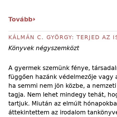
Tovább
KÁLMÁN C. GYÖRGY: TERJED AZ 
Könyvek négyszemközt
A gyermek szemünk fénye, társadal
függően hazánk védelmezője vagy a 
ha semmi nem jön közbe, a nemzeti 
tagja. Nem lehet mindegy tehát, hog
tartjuk. Miután az elmúlt hónapokb
áttekintettem az irodalom tanköny