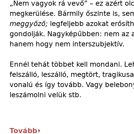
„Nem vagyok rá vevő” – ez azért ol
megkerülése. Bármily őszinte is, s
meggyőző;
legfeljebb azokat erősít
gondolják. Nagyképűbben: nem az a 
hanem hogy nem interszubjektív.
Ennél tehát többet kell mondani. Le
felszálló, leszálló, megtört, tragiku
vonalú és így tovább. Vagy belebon
leszámolni velük stb.
Tovább