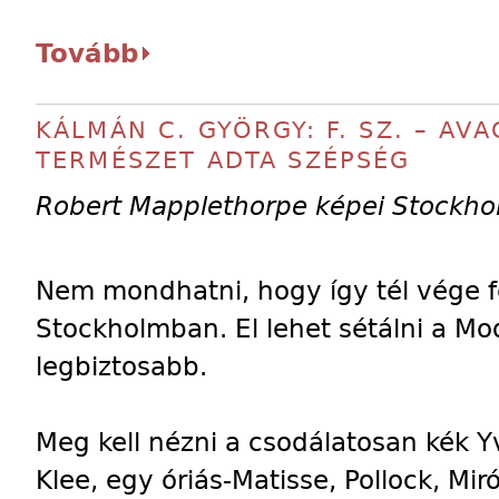
Tovább
KÁLMÁN C. GYÖRGY: F. SZ. – AV
TERMÉSZET ADTA SZÉPSÉG
Robert Mapplethorpe képei Stockh
Nem mondhatni, hogy így tél vége fe
Stockholmban. El lehet sétálni a M
legbiztosabb.
Meg kell nézni a csodálatosan kék Y
Klee, egy óriás-Matisse, Pollock, Mir