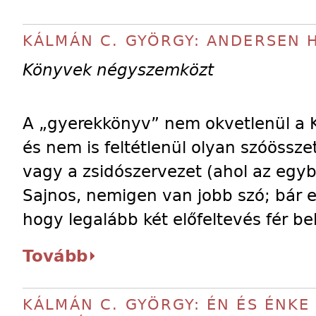
KÁLMÁN C. GYÖRGY: ANDERSEN 
Könyvek négyszemközt
A „gyerekkönyv” nem okvetlenül a K
és nem is feltétlenül olyan szóössz
vagy a zsidószervezet (ahol az egyb
Sajnos, nemigen van jobb szó; bár 
hogy legalább két előfeltevés fér be
Tovább
KÁLMÁN C. GYÖRGY: ÉN ÉS ÉNK