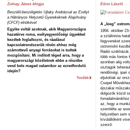
Zolnay János blogja
Eörsi László
Beszélő-beszélgetés Ujlaky Andrással az Esélyt
a Hátrányos Helyzetű Gyerekeknek Alapítvány
(CFCF) elnökével
A „kieg” ostrom
Egyike voltál azoknak, akik Magyarországra
1956. október 23-
hazatérve roma, esélyegyenlőségi ügyekkel
a sztálinista hat
kezdtek foglalkozni, és ráadásul
fegyvereket szere
kapcsolatrendszerük révén ehhez még
ostromolni kezdt
számottevő anyagi forrásokat is tudtak
Rádió székházát,
mozgósítani. Mi indított téged arra, hogy a
több más fontos 
magyarországi közéletnek ebbe a részébe
azonban alig volt
vesd bele magad valamikor az ezredforduló
osztagok teheraut
idején?
rendőrségi, ipar
eljutottak az ors
Tovább
Csepel Művekhez 
éjszakai műszakot
dolgozók közül s
forradalmárokhoz.
az, hogy a munk
szemlélte az es
helyzetben sem s
kívülállóként vise
szerző.