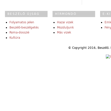
BESZÉLŐ ÚJSÁG
HÍRMONDÓ
E-K
Folyamatos jelen
Hazai vizek
Eml
Beszélő-beszélgetés
Mozduljunk
Fény
Roma-dosszié
Más vizek
Kultúra
© Copyright 2016, Beszélő. 