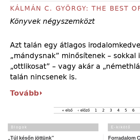
KÁLMÁN C. GYÖRGY: THE BEST O
Könyvek négyszemközt
Azt talán egy átlagos irodalomkedve
„mándysnak” minősítenek – sokkal i
„ottlikosat” – vagy akár a „némethlás
talán nincsenek is.
Tovább
« első
‹ előző
1
2
3
4
5
6
Blogok
E-kikötő
„Túl későn jöttünk”
Forradalom 