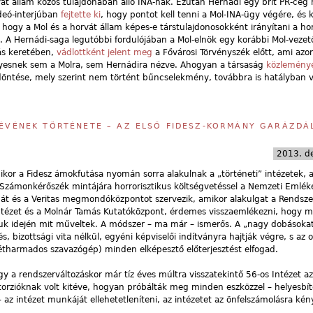
vát állam közös tulajdonában álló INÁ-nak. Ezután Hernádi egy brit PR-cég
ideó-interjúban
fejtette ki
, hogy pontot kell tenni a Mol-INA-ügy végére, és ki
, hogy a Mol és a horvát állam képes-e társtulajdonosokként irányítani a ho
t. A Hernádi-saga legutóbbi fordulójában a Mol-elnök egy korábbi Mol-vezető
ás keretében,
vádlottként jelent meg
a Fővárosi Törvényszék előtt, ami azo
élyesnek sem a Molra, sem Hernádira nézve. Ahogyan a társaság
közlemény
öntése, mely szerint nem történt bűncselekmény, továbbra is hatályban 
 ÉVÉNEK TÖRTÉNETE – AZ ELSŐ FIDESZ-KORMÁNY GARÁZD
2013. d
ikor a Fidesz ámokfutása nyomán sorra alakulnak a „történeti” intézetek, 
Számonkérőszék mintájára horrorisztikus költségvetéssel a Nemzeti Emlék
gát és a Veritas megmondóközpontot szervezik, amikor alakulgat a Rendsze
ntézet és a Molnár Tamás Kutatóközpont, érdemes visszaemlékezni, hogy m
uk idején mit műveltek. A módszer – ma már – ismerős. A „nagy dobásokat
és, bizottsági vita nélkül, egyéni képviselői indítványra hajtják végre, s az
étharmados szavazógép) minden elképesztő előterjesztést elfogad.
 a rendszerváltozáskor már tíz éves múltra visszatekintő 56-os Intézet az
rzióknak volt kitéve, hogyan próbálták meg minden eszközzel – helyesbít
 intézet munkáját ellehetetleníteni, az intézetet az önfelszámolásra kén