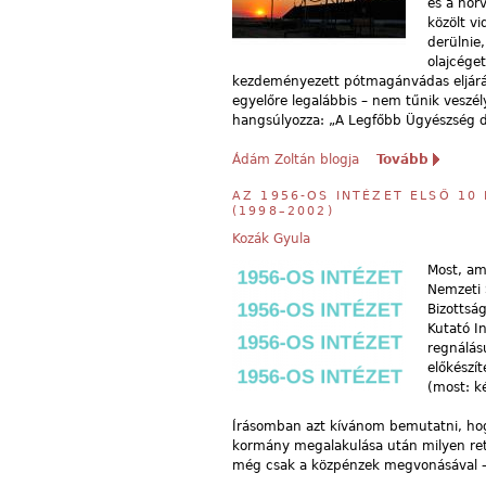
és a hor
közölt v
derülnie
olajcége
kezdeményezett pótmagánvádas eljár
egyelőre legalábbis – nem tűnik vesz
hangsúlyozza: „A Legfőbb Ügyészség d
Ádám Zoltán blogja
Tovább
AZ 1956-OS INTÉZET ELSŐ 10
(1998–2002)
Kozák Gyula
Most, am
Nemzeti 
Bizottsá
Kutató I
regnálás
előkészít
(most: k
Írásomban azt kívánom bemutatni, hogy
kormány megalakulása után milyen reto
még csak a közpénzek megvonásával – az