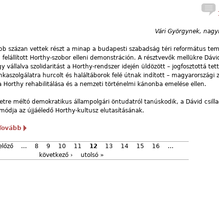
1
Vári Györgynek, nagy
több százan vettek részt a minap a budapesti szabadság téri református t
 felállított Horthy-szobor elleni demonstráción. A résztvevők mellükre Dávid
gy vállalva szolidaritást a Horthy-rendszer idején üldözött – jogfosztottá tet
kaszolgálatra hurcolt és haláltáborok felé útnak indított – magyarországi 
va Horthy rehabilitálása és a nemzeti történelmi kánonba emelése ellen.
letre méltó demokratikus állampolgári öntudatról tanúskodik, a Dávid csill
dja az újjáéledő Horthy-kultusz elutasításának.
Tovább
előző
…
8
9
10
11
12
13
14
15
16
…
következő ›
utolsó »