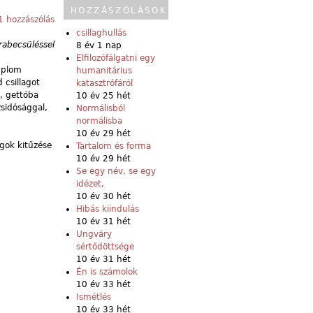
HOZZÁSZÓLÁSOK
 hozzászólás
csillaghullás
rabecsüléssel
8 év 1 nap
Elfilozófálgatni egy
emplom
humanitárius
 csillagot
katasztrófáról
t, gettóba
10 év 25 hét
zsidósággal,
Normálisból
normálisba
10 év 29 hét
agok kitűzése
Tartalom és forma
10 év 29 hét
Se egy név, se egy
idézet,
10 év 30 hét
Hibás kiindulás
10 év 31 hét
Ungváry
sértődöttsége
10 év 31 hét
Én is számolok
10 év 33 hét
Ismétlés
10 év 33 hét