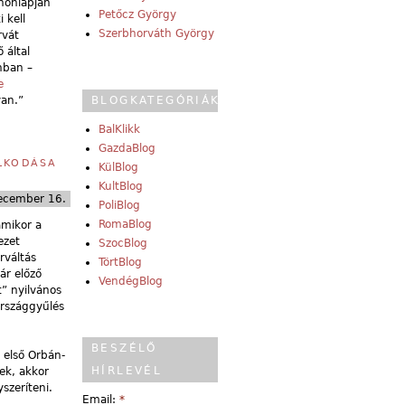
 honlapján
Petőcz György
 kell
Szerbhorváth György
rvát
 által
nban –
e
van.”
BLOGKATEGÓRIÁK
BalKlikk
GazdaBlog
ÁLKODÁSA
KülBlog
KultBlog
ecember 16.
PoliBlog
RomaBlog
amikor a
ezet
SzocBlog
rváltás
TörtBlog
ár előző
VendégBlog
” nyilvános
 országgyűlés
BESZÉLŐ
 első Orbán-
HÍRLEVÉL
ek, akkor
yszeríteni.
Email:
*