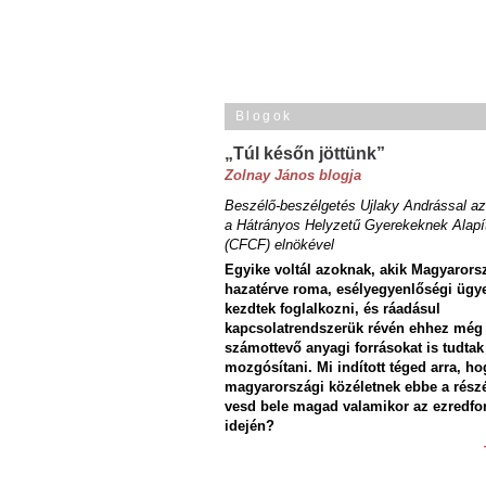
Blogok
„Túl későn jöttünk”
Zolnay János blogja
Beszélő-beszélgetés Ujlaky Andrással az
a Hátrányos Helyzetű Gyerekeknek Alapí
(CFCF) elnökével
Egyike voltál azoknak, akik Magyarors
hazatérve roma, esélyegyenlőségi ügy
kezdtek foglalkozni, és ráadásul
kapcsolatrendszerük révén ehhez még
számottevő anyagi forrásokat is tudtak
mozgósítani. Mi indított téged arra, ho
magyarországi közéletnek ebbe a rész
vesd bele magad valamikor az ezredfo
idején?