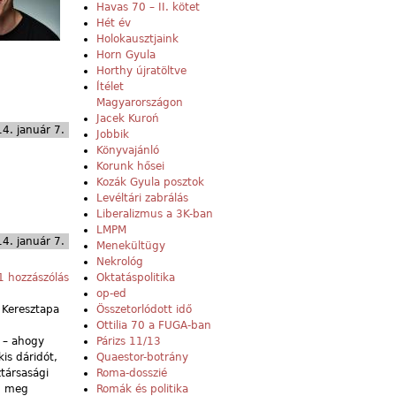
Havas 70 – II. kötet
Hét év
Holokausztjaink
Horn Gyula
Horthy újratöltve
Ítélet
Magyarországon
Jacek Kuroń
4. január 7.
Jobbik
Könyvajánló
Korunk hősei
Kozák Gyula posztok
Levéltári zabrálás
Liberalizmus a 3K-ban
LMPM
4. január 7.
Menekültügy
Nekrológ
 hozzászólás
Oktatáspolitika
op-ed
 Keresztapa
Összetorlódott idő
Ottilia 70 a FUGA-ban
a – ahogy
Párizs 11/13
is dáridót,
Quaestor-botrány
társasági
Roma-dosszié
ő, meg
Romák és politika