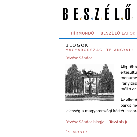
Skip to main content
SECONDARY MENU
HÍRMONDÓ
BESZÉLŐ LAPOK
BLOGOK
MAGYARORSZÁG, TE ANGYAL!
Révész Sándor
Alig töb
értesültü
monument
irányítás
méltó az 
Az alkot
bárkit m
jelenség a magyarországi köztéri szob
Révész Sándor blogja
Tovább
ÉS MOST?