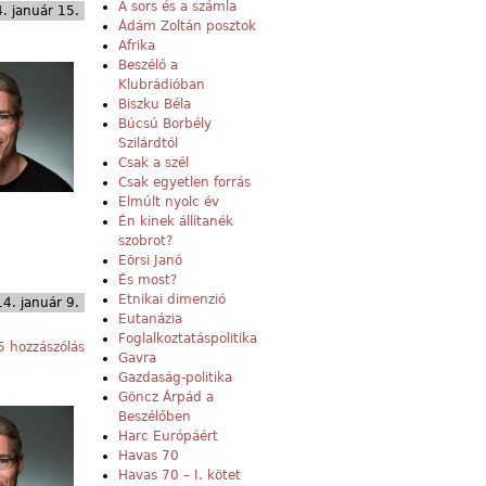
A sors és a számla
. január 15.
Ádám Zoltán posztok
Afrika
Beszélő a
Klubrádióban
Biszku Béla
Búcsú Borbély
Szilárdtól
Csak a szél
Csak egyetlen forrás
Elmúlt nyolc év
Én kinek állítanék
szobrot?
Eörsi Janó
És most?
Etnikai dimenzió
4. január 9.
Eutanázia
Foglalkoztatáspolitika
 hozzászólás
Gavra
Gazdaság-politika
Göncz Árpád a
Beszélőben
Harc Európáért
Havas 70
Havas 70 – I. kötet