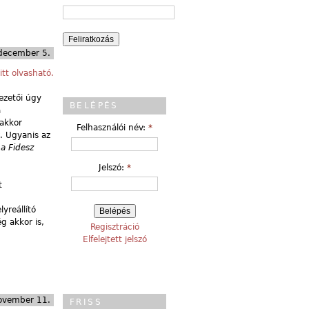
december 5.
itt olvasható.
ezetői úgy
BELÉPÉS
a
 akkor
Felhasználói név:
*
. Ugyanis az
,
a Fidesz
Jelszó:
*
t
yreállító
g akkor is,
Regisztráció
Elfelejtett jelszó
ovember 11.
FRISS