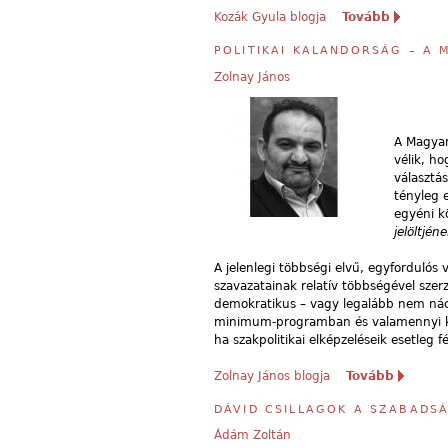
Kozák Gyula blogja
Tovább
POLITIKAI KALANDORSÁG – A
Zolnay János
A Magyar
vélik, h
választás
tényleg 
egyéni k
jelöltjén
A jelenlegi többségi elvű, egyfordulós 
szavazatainak relatív többségével sze
demokratikus – vagy legalább nem náci
minimum-programban és valamennyi körz
ha szakpolitikai elképzeléseik esetleg
Zolnay János blogja
Tovább
DÁVID CSILLAGOK A SZABADS
Ádám Zoltán