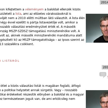
2014
kon kifejtettem a
véleményem
a baloldali ellenzék közös
született a
lista
, ami az előzetes várakozásoknál is
őjét nem a 2010 előtti múltban látó választót. A lista élén
égy évvel ezelőtt is pártja listavezetője volt, amikor a
osszabb választási eredményüket érték el. A második
ország MSZP-SZDSZ támogatású miniszterelnöke volt. A
olt az, akinek második miniszterelnöki mandátuma alatt
gészített ki) az MSZP támogatottsága – az Ipsos szerint az
13 százalékra csökkent.
I LISTÁRÓL
201
5
 ötlet a közös választási listát is magában foglaló, átfogó
re a politikai helyzetet annak sürgetői. Vagy – rosszabb
itikai érdekeiket részesítik előnyben a baloldal és a magyar
z természetesen joguk van, de ami erkölcsileg nem