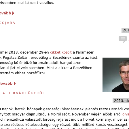
rissebben csatlakozott vazallus.
ovább
RGÓJÁRA
201
1
címmel 2013. december 29-én
cikket közölt
a Parameter
, Pogátsa Zoltán, eredetileg a Beszélőnek szánta az írást,
ánosság különböző fórumain adott hangot azon
nul járt el vele szemben. Mint a cikket a Beszélőben
zeretném ehhez hozzáfűzni.
Tovább
R A HERNÁDI-ÜGYRŐL
2013. d
i napok, hetek, hónapok gazdasági híradásainak jelentős része Hernádi Zsol
ányított magyar olajmultiról, a Molról szólt. November végén előbb arról
olv
ol nemzetközi választott bírósági eljárást indít a horvát kormány, mivel az
tte szerződéses kötelezettségei egy részét, több milliárd kunás veszteséget