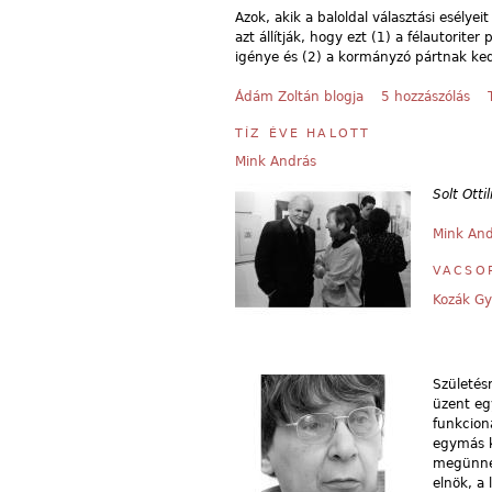
Azok, akik a baloldal választási esélyeit
azt állítják, hogy ezt (1) a félautorit
igénye és (2) a kormányzó pártnak kedv
Ádám Zoltán blogja
5 hozzászólás
TÍZ ÉVE HALOTT
Mink András
Solt Otti
Mink And
VACSOR
Kozák Gy
Születés
üzent eg
funkcion
egymás k
megünnep
elnök, a