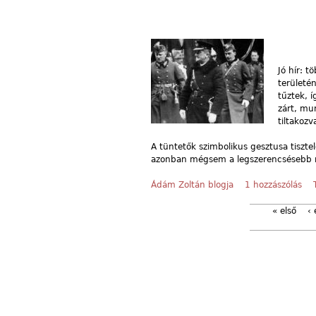
Jó hír: 
területén
tűztek, í
zárt, mun
tiltakoz
A tüntetők szimbolikus gesztusa tiszte
azonban mégsem a legszerencsésebb mó
Ádám Zoltán blogja
1 hozzászólás
« első
‹ 