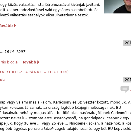
 egy közös választási lista létrehozásával kívánják javítani,
er politikai berendezkedéssel való egységes szembefordulás
ező választási szabályok elkerülhetetlenné teszik.
Tovább
201
–
lia, 1944
1997
rás blogja
Tovább
A KERESZTAPÁNÁL – (FICTION)
ula
201
1
nap vagy valami más alkalom. Karácsony és Szilveszter között, mondjuk. A
ykori koleszos társainak, az ország legfőbb közjogi méltóságainak, EU
áriusainak, néhány magas állást betöltő bizalmasának. Jöjjenek Corleonéb
özött nevezik – szombat este, asszonyostól, ha gondoljátok, csapunk egy k
eljük, hogy 30 éve … vagy 25 éve … Nincsenek sokan, a házelnök, a köz
 legfőbb ügyész, persze a
közeli
cégek tulajdonosai és egy-két EU-képvisel