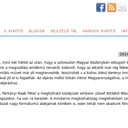
E-KIKÖTŐ
BLOGOK
BESZÉLŐ TÁJ
HANGOS KIKÖTŐ
IN
2014
b, mint két héttel az után, hogy a szilveszteri Magyar Közlönyben eldugott
nk a megszállási emlékmű tervéről, kiderült, hogy az alkotót már rég felké
ális művet már jól megtervezték, lezsűrizték s a biztos ízlésű Kerényi Im
ával jól el is fogadták. Az eljárás méltó Orbán Viktor Magyarországához, a
eljáráshoz.
ó, Párkányi Raab Péter a megbízható középszer embere. József Attilától Was
egszobor, ha van rá kereslet. A mindenre megbízhatóság meglehetősen s
rászat nagy formátumú alakjainak körében is, ezen tehát nem akadunk fön