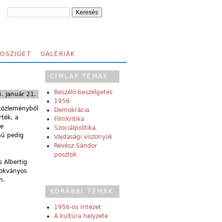
FOSZIGET
GALÉRIÁK
CÍMLAP TÉMÁK
Beszélő-beszélgetés
. január 21.
1956
 közleményből
Demokrácia
rték, a
Filmkritika
re
Szociálpolitika
 mű pedig
Vajdasági viszonyok
Révész Sándor
posztok
s Albertig
zokványos
n.
KORÁBBI TÉMÁK
1956-os Intézet
A kultúra helyzete