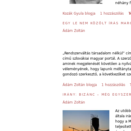
néhány f
Kozák Gyula blogja
1 hozzászólás
T
EGY LE NEM KÖZÖLT ÍRÁS MA
Ádám Zoltán
„Rendszerváltás társadalom nélkül” 
című szlovákiai magyar portál. A szerző
aminek megjelenését követően a nyilv
véleményének, hogy lapunk méltánytala
gondozó szerkesztő, a következőket s
Ádám Zoltán blogja
1 hozzászólás
IRÁNY: BIZÁNC – MÉG EGYSZE
Ádám Zoltán
Az utóbb
általa ir
hogy a M
teljesíte