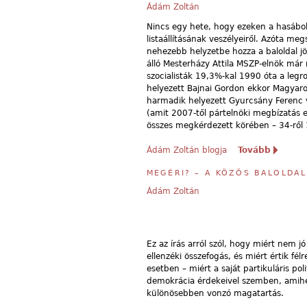
Ádám Zoltán
Nincs egy hete, hogy ezeken a hasábo
listaállításának veszélyeiről. Azóta meg
nehezebb helyzetbe hozza a baloldal jöv
álló Mesterházy Attila MSZP-elnök már n
szocialisták 19,3%-kal 1990 óta a legr
helyezett Bajnai Gordon ekkor Magyar
harmadik helyezett Gyurcsány Ferenc v
(amit 2007-től pártelnöki megbízatás e
összes megkérdezett körében – 34-ről 
Ádám Zoltán blogja
Tovább
MEGÉRI? – A KÖZÖS BALOLDAL
Ádám Zoltán
Ez az írás arról szól, hogy miért nem jó
ellenzéki összefogás, és miért értik fél
esetben – miért a saját partikuláris pol
demokrácia érdekeivel szemben, amihe
különösebben vonzó magatartás.