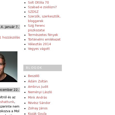
Solt Ottilia 70
Szabad-e zsidózni?
SZDSZ
Szerzők, szerkesztők,
bloggerek
Szijj Ferenc
4. január 7.
piszkozatai
Természetes fények
 hozzászólás
Történelmi emlékezet
Választás 2014
Vegyes vágott
BLOGOK
Beszélő
Ádám Zoltán
Ambrus Judit
ecember 22.
Neményi László
tról és az
Mink András
ashattunk
,
Révész Sándor
 szerinte nem
Zolnay János
 okozva a Mol
Kozák Gyula