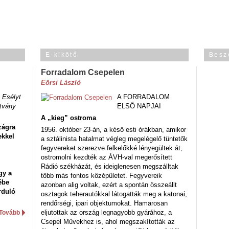
E-kikötő
Besz
Forradalom Csepelen
Eörsi László
 Esélyt
A FORRADALOM
tvány
ELSŐ NAPJAI
A „kieg” ostroma
zágra
1956. október 23-án, a késő esti órákban, amikor
ekkel
a sztálinista hatalmat végleg megelégelő tüntetők
fegyvereket szerezve felkelőkké lényegültek át,
ostromolni kezdték az ÁVH-val megerősített
Rádió székházát, és ideiglenesen megszálltak
gy a
több más fontos középületet. Fegyvereik
ébe
azonban alig voltak, ezért a spontán összeállt
rduló
osztagok teherautókkal látogatták meg a katonai,
rendőrségi, ipari objektumokat. Hamarosan
eljutottak az ország legnagyobb gyárához, a
Tovább
Csepel Művekhez is, ahol megszakították az