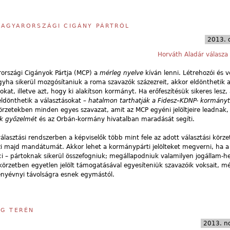
 MAGYARORSZÁGI CIGÁNY PÁRTRÓL
2013. 
Horváth Aladár válasza 
országi Cigányok Pártja (MCP) a
mérleg nyelve
kíván lenni. Létrehozói és v
ogyha sikerül mozgósítaniuk a roma szavazók százezreit, akkor eldönthetik 
okat, illetve azt, hogy ki alakítson kormányt. Ha erőfeszítésük sikeres lesz,
eldönthetik a választásokat –
hatalmon tarthatják a Fidesz
–
KDNP- kormányt
örzetekben minden egyes szavazat, amit az MCP egyéni jelöltjeire leadnak
ek győzelmét
és az Orbán-kormány hivatalban maradását segíti.
választási rendszerben a képviselők több mint fele az adott választási körze
rzi majd mandátumát. Akkor lehet a kormánypárti jelölteket megverni, ha a
 – pártoknak sikerül összefogniuk; megállapodniuk valamilyen jogállam-hel
etben egyetlen jelölt támogatásával egyesíteniük szavazóik voksait, mé
 fényévnyi távolságra esnek egymástól.
ÁG TERÉN
2013. n