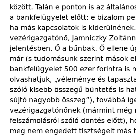
között. Talán e ponton is az általá
a bankfelügyelet előtt: e bizalom 
ha más kapcsolatok is kiderülnének
vezérigazgatónő, Jamniczky Zoltánn
jelentésben. Ő a bűnbak. Ő ellene úg
már (s tudomásunk szerint mások ell
bankfelügyelet 500 ezer forintra is m
olvashatjuk, „véleménye és tapaszta
szóló kisebb összegű büntetés is h
sújtó nagyobb összeg”), továbbá ígé
vezérigazgatónőnek (mármint még m
felszámolásról szóló döntés előtt), h
meg nem engedett tisztségeit más 