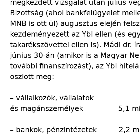
megkezdett vizsgálat után július vé
Bizottság (ahol bankfelügyelet mell
MNB is ott ül) augusztus elején felsz
kezdeményezett az Ybl ellen (és eg
takarékszövettel ellen is). Mádl dr. 
június 30-án (amikor is a Magyar N
további finanszírozást), az Ybl hit
oszlott meg:
– vállalkozók, vállalatok
és magánszemélyek 5,1 milli
– bankok, pénzintézetek 2,2 mill