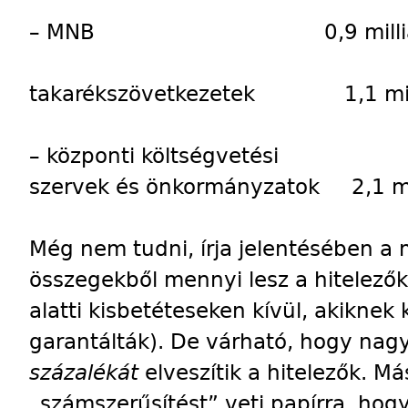
– MNB 0,9 milliárd
takarékszövetkezetek 1,1 mill
– központi költségvetési
szervek és önkormányzatok 2,1 mil
Még nem tudni, írja jelentésében a 
összegekből mennyi lesz a hitelezők 
alatti kisbetéteseken kívül, akiknek 
garantálták). De várható, hogy nag
százalékát
elveszítik a hitelezők. Má
„számszerűsítést” veti papírra, hogy