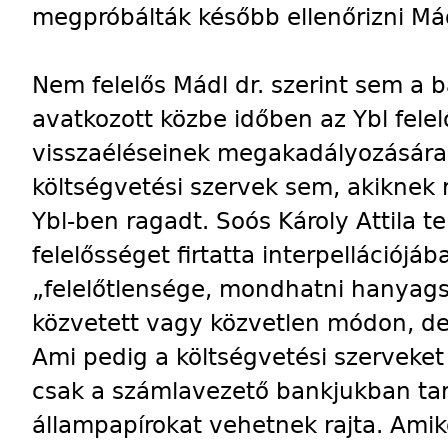
megpróbálták később ellenőrizni Mádl
Nem felelős Mádl dr. szerint sem a 
avatkozott közbe időben az Ybl fele
visszaéléseinek megakadályozására,
költségvetési szervek sem, akiknek 
Ybl-ben ragadt. Soós Károly Attila t
felelősséget firtatta interpellációjá
„felelőtlensége, mondhatni hanyag
közvetett vagy közvetlen módon, de 
Ami pedig a költségvetési szerveket i
csak a számlavezető bankjukban tar
állampapírokat vehetnek rajta. Amikor