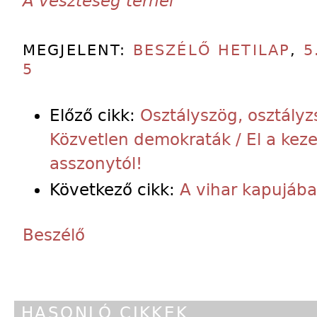
A veszteség terhei
MEGJELENT:
BESZÉLŐ HETILAP
,
5
5
Előző cikk:
Osztályszög, osztályz
Közvetlen demokraták / El a kez
asszonytól!
Következő cikk:
A vihar kapujáb
Beszélő
HASONLÓ CIKKEK