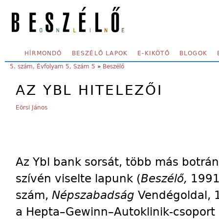
Skip to main content
SECONDARY MENU
HÍRMONDÓ
BESZÉLŐ LAPOK
E-KIKÖTŐ
BLOGOK
YOU ARE HERE:
5. szám, Évfolyam 5, Szám 5
»
Beszélő
AZ YBL HITELEZŐI
Eörsi János
Az Ybl bank sorsát, több más botrá
szívén viselte lapunk (
Beszélő,
1991.
szám,
Népszabadság
Vendégoldal, 1
a Hepta–Gewinn–Autoklinik-csoport 