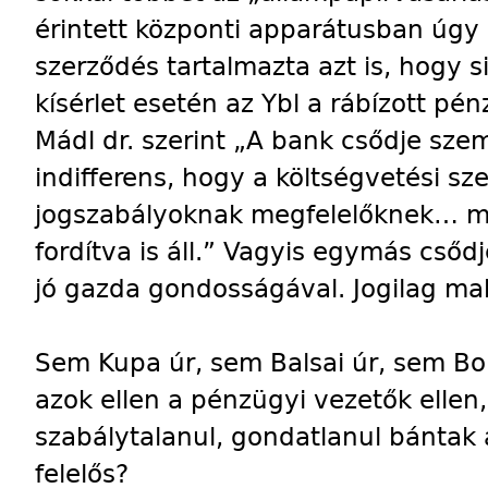
érintett központi apparátusban úgy 
szerződés tartalmazta azt is, hogy s
kísérlet esetén az Ybl a rábízott pén
Mádl dr. szerint „A bank csődje sz
indifferens, hogy a költségvetési sz
jogszabályoknak megfelelőknek… min
fordítva is áll.” Vagyis egymás csődj
jó gazda gondosságával. Jogilag mak
Sem Kupa úr, sem Balsai úr, sem Bor
azok ellen a pénzügyi vezetők ellen,
szabálytalanul, gondatlanul bántak 
felelős?