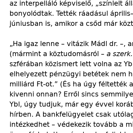
az interpelláló képviselő, „színlelt 
bonyolódtak. Tették ráadásul ápril
júniusban is, amikor a csőd már köz
„Ha igaz lenne – vitázik Mádl dr. –, a
(mármint a köztudomásról –
a szerk.
szférában közismert lett volna az Yb
elhelyezett pénzügyi betétek nem h
milliárd Ft-ot.” (És ha úgy féltetté
kivenni onnan? Erről sincs semmily
Ybl, úgy tudjuk, már egy évvel korá
hírben. A bankfelügyelet csak utólag
intézkedhet – védekezik tovább a mi