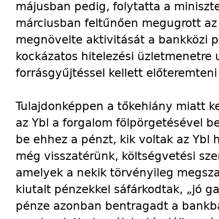
májusban pedig, folytatta a miniszte
márciusban feltűnően megugrott az 
megnövelte aktivitását a bankközi p
kockázatos hitelezési üzletmenetre
forrásgyűjtéssel kellett előteremteni
Tulajdonképpen a tőkehiány miatt ke
az Ybl a forgalom fölpörgetésével 
be ehhez a pénzt, kik voltak az Ybl h
még visszatérünk, költségvetési sz
amelyek a nekik törvényileg megsza
kiutalt pénzekkel sáfárkodtak, „jó g
pénze azonban bentragadt a bankb