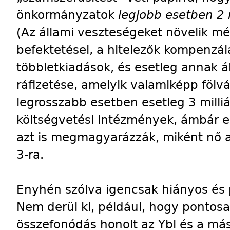
önkormányzatok
legjobb esetben 2 
(Az állami veszteségeket növelik m
befektetései, a hitelezők kompenzá
többletkiadások, és esetleg annak á
ráfizetése, amelyik valamiképp fölvás
legrosszabb esetben esetleg 3 milli
költségvetési intézmények, ámbár e 
azt is megmagyarázzák, miként nő az
3-ra.
Enyhén szólva igencsak hiányos és 
Nem derül ki, például, hogy pontos
összefonódás honolt az Ybl és a más