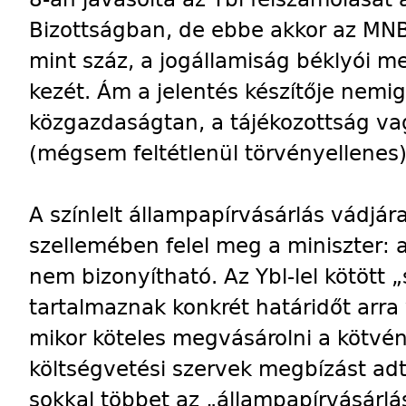
Bizottságban, de ebbe akkor az MN
mint száz, a jogállamiság béklyói m
kezét. Ám a jelentés készítője nemi
közgazdaságtan, a tájékozottság vag
(mégsem feltétlenül törvényellenes)
A színlelt állampapírvásárlás vádjára
szellemében felel meg a miniszter: 
nem bizonyítható. Az Ybl-lel kötött
tartalmaznak konkrét határidőt arr
mikor köteles megvásárolni a kötvé
költségvetési szervek megbízást ad
sokkal többet az „állampapírvásárlás