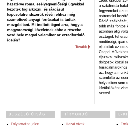
1956. október 23-
hazatérve roma, esélyegyenlőségi ügyekkel
a sztálinista hat
kezdtek foglalkozni, és ráadásul
fegyvereket szere
kapcsolatrendszerük révén ehhez még
ostromolni kezdt
számottevő anyagi forrásokat is tudtak
Rádió székházát,
mozgósítani. Mi indított téged arra, hogy a
több más fontos 
magyarországi közéletnek ebbe a részébe
azonban alig volt
vesd bele magad valamikor az ezredforduló
osztagok teheraut
idején?
rendőrségi, ipar
eljutottak az ors
Tovább
Csepel Művekhez 
éjszakai műszakot
dolgozók közül s
forradalmárokhoz.
az, hogy a munk
szemlélte az es
helyzetben sem s
kívülállóként vise
szerző.
BESZÉLŐ ÚJSÁG
HÍRMONDÓ
E-K
Folyamatos jelen
Hazai vizek
Eml