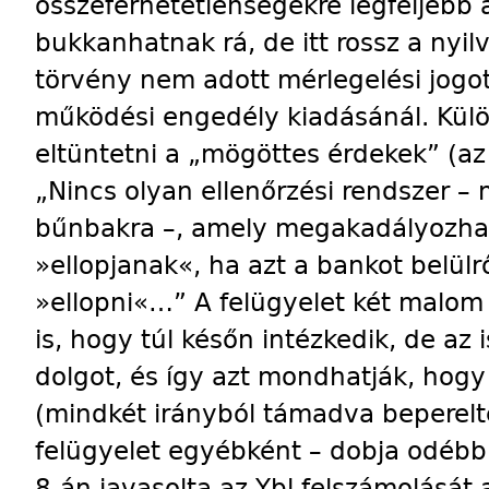
összeférhetetlenségekre legfeljebb 
bukkanhatnak rá, de itt rossz a nyil
törvény nem adott mérlegelési jogo
működési engedély kiadásánál. Kül
eltüntetni a „mögöttes érdekek” (a
„Nincs olyan ellenőrzési rendszer – 
bűnbakra –, amely megakadályozha
»ellopjanak«, ha azt a bankot belül
»ellopni«…” A felügyelet két malom k
is, hogy túl későn intézkedik, de az
dolgot, és így azt mondhatják, hogy
(mindkét irányból támadva beperelté
felügyelet egyébként – dobja odébb a
8-án javasolta az Ybl felszámolását 