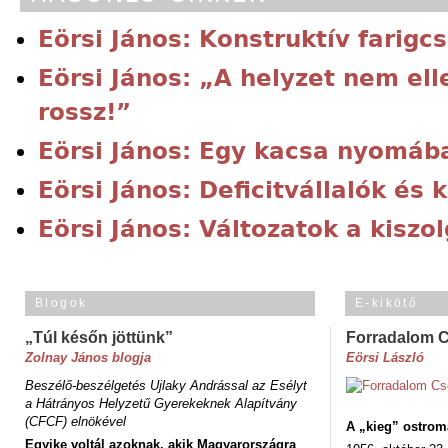
Eörsi János: Konstruktív farigc
Eörsi János: „A helyzet nem e
rossz!”
Eörsi János: Egy kacsa nyomáb
Eörsi János: Deficitvállalók és 
Eörsi János: Változatok a kiszo
Blogok
E-kikötő
„Túl későn jöttünk”
Forradalom 
Zolnay János blogja
Eörsi László
Beszélő-beszélgetés Ujlaky Andrással az Esélyt
a Hátrányos Helyzetű Gyerekeknek Alapítvány
(CFCF) elnökével
A „kieg” ostrom
Egyike voltál azoknak, akik Magyarországra