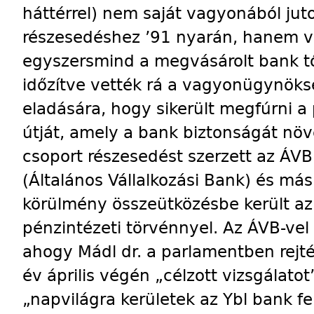
háttérrel) nem saját vagyonából jut
részesedéshez ’91 nyarán, hanem vá
egyszersmind a megvásárolt bank tő
időzítve vették rá a vagyonügynöks
eladására, hogy sikerült megfúrni a
útját, amely a bank biztonságát növ
csoport részesedést szerzett az Á
(Általános Vállalkozási Bank) és más
körülmény összeütközésbe került az
pénzintézeti törvénnyel. Az ÁVB-ve
ahogy Mádl dr. a parlamentben rejté
év április végén „célzott vizsgálatot
„napvilágra kerületek az Ybl bank f