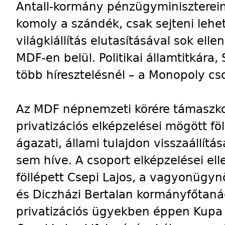
Antall-kormány pénzügyminiszterein
komoly a szándék, csak sejteni lehe
világkiállítás elutasításával sok elle
MDF-en belül. Politikai államtitkára
több híresztelésnél – a Monopoly cs
Az MDF népnemzeti körére támaszk
privatizációs elképzelései mögött fö
ágazati, állami tulajdon visszaállít
sem híve. A csoport elképzelései el
föllépett Csepi Lajos, a vagyonügy
és Diczházi Bertalan kormányfőtanác
privatizációs ügyekben éppen Kupa M