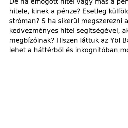
De ha emögött hitel vagy más a pénz
hitele, kinek a pénze? Esetleg külföl
stróman? S ha sikerül megszerezni a
kedvezményes hitel segítségével, ak
megbízóinak? Hiszen láttuk az Ybl Ba
lehet a háttérből és inkognitóban m