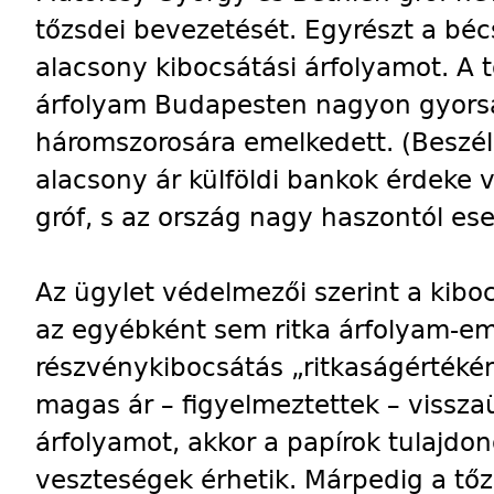
tőzsdei bevezetését. Egyrészt a béc
alacsony kibocsátási árfolyamot. A 
árfolyam Budapesten nagyon gyorsa
háromszorosára emelkedett. (Beszélő
alacsony ár külföldi bankok érdeke vo
gróf, s az ország nagy haszontól eset
Az ügylet védelmezői szerint a kibo
az egyébként sem ritka árfolyam-em
részvénykibocsátás „ritkaságértékén
magas ár – figyelmeztettek – visszaü
árfolyamot, akkor a papírok tulajdo
veszteségek érhetik. Márpedig a tőz