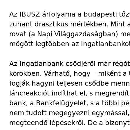
Az IBUSZ árfolyama a budapesti tő
zuhant drasztikus mértékben. Mint a
rovat (a Napi Világgazdaságban) me
mögött legtöbben az Ingatlanbankot 
Az Ingatlanbank csődjéről már régó
körökben. Várható, hogy – miként a
fogják hagyni teljesen csődbe menn
láncreakciót indíthat el, s megrendít
bank, a Bankfelügyelet, s a többi p
nem tudott megegyezni egymással, il
megteendő lépésekről. De a bizonyta