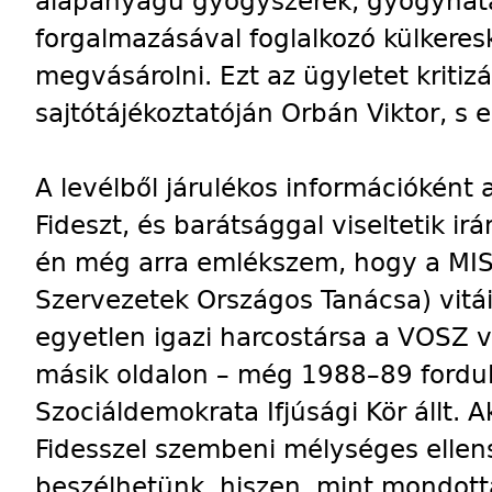
alapanyagú gyógyszerek, gyógyhat
forgalmazásával foglalkozó külkeres
megvásárolni. Ezt az ügyletet kritizá
sajtótájékoztatóján Orbán Viktor, s e
A levélből járulékos információként az
Fideszt, és barátsággal viseltetik i
én még arra emlékszem, hogy a MIS
Szervezetek Országos Tanácsa) vitá
egyetlen igazi harcostársa a VOSZ v
másik oldalon – még 1988–89 forduló
Szociáldemokrata Ifjúsági Kör állt. A
Fidesszel szembeni mélységes ellen
beszélhetünk, hiszen, mint mondottá