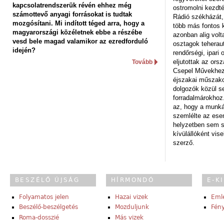
kapcsolatrendszerük révén ehhez még
ostromolni kezdt
számottevő anyagi forrásokat is tudtak
Rádió székházát,
mozgósítani. Mi indított téged arra, hogy a
több más fontos 
magyarországi közéletnek ebbe a részébe
azonban alig volt
vesd bele magad valamikor az ezredforduló
osztagok teheraut
idején?
rendőrségi, ipar
eljutottak az ors
Tovább
Csepel Művekhez 
éjszakai műszakot
dolgozók közül s
forradalmárokhoz.
az, hogy a munk
szemlélte az es
helyzetben sem s
kívülállóként vise
szerző.
BESZÉLŐ ÚJSÁG
HÍRMONDÓ
E-K
Folyamatos jelen
Hazai vizek
Eml
Beszélő-beszélgetés
Mozduljunk
Fény
Roma-dosszié
Más vizek