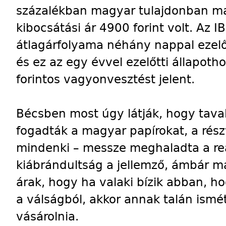
százalékban magyar tulajdonban mar
kibocsátási ár 4900 forint volt. Az
átlagárfolyama néhány nappal ezelőtt
és ez az egy évvel ezelőtti állapotho
forintos vagyonvesztést jelent.
Bécsben most úgy látják, hogy taval
fogadták a magyar papírokat, a rés
mindenki – messze meghaladta a rea
kiábrándultság a jellemző, ámbár m
árak, hogy ha valaki bízik abban, h
a válságból, akkor annak talán ism
vásárolnia.