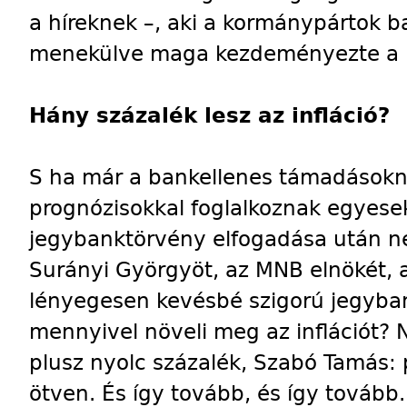
a híreknek –, aki a kormánypártok b
menekülve maga kezdeményezte a pr
Hány százalék lesz az infláció?
S ha már a bankellenes támadásokná
prognózisokkal foglalkoznak egyese
jegybanktörvény elfogadása után 
Surányi Györgyöt, az MNB elnökét, 
lényegesen kevésbé szigorú jegyb
mennyivel növeli meg az inflációt? 
plusz nyolc százalék, Szabó Tamás: p
ötven. És így tovább, és így tovább.