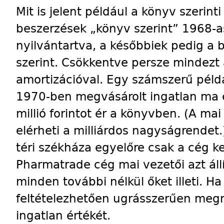
Mit is jelent például a könyv szerinti
beszerzések „könyv szerint” 1968-
nyilvántartva, a későbbiek pedig a 
szerint. Csökkentve persze mindezt 
amortizációval. Egy számszerű példáv
1970-ben megvásárolt ingatlan ma 
millió forintot ér a könyvben. (A ma
elérheti a milliárdos nagyságrendet
téri székháza egyelőre csak a cég k
Pharmatrade cég mai vezetői azt állí
minden további nélkül őket illeti. Ha
feltételezhetően ugrásszerűen megnö
ingatlan értékét.