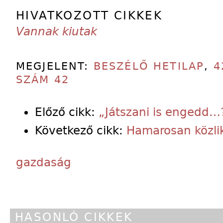
HIVATKOZOTT CIKKEK
Vannak kiutak
MEGJELENT:
BESZÉLŐ HETILAP
,
4
SZÁM 42
Előző cikk:
„Játszani is engedd…
Következő cikk:
Hamarosan közli
gazdaság
HASONLÓ CIKKEK