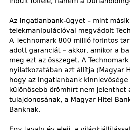
indult fölfelé, hanem a Dunaholding
Az Ingatlanbank-ügyet – mint másik é
telekmanipulációval megvádolt Tech
A Technomark 800 millió forintos ta
adott garanciát – akkor, amikor a ba
meg ezt az összeget. A Technomark
nyilatkozatában azt állítja (Magyar H
hogy az Ingatlanbank kinnlevősége 5 
különösebb örömhírt nem jelenthet
tulajdonosának, a Magyar Hitel Ban
Banknak.
Egy tavaly év eleji, a világkiállításs