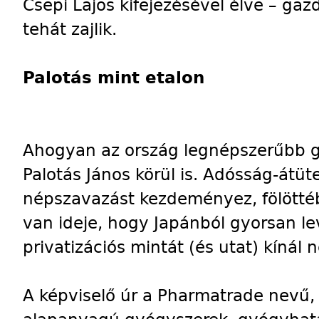
Csepi Lajos kifejezésével élve – gazd
tehát zajlik.
Palotás mint etalon
Ahogyan az ország legnépszerűbb 
Palotás János körül is. Adósság-átüt
népszavazást kezdeményez, fölöttébb
van ideje, hogy Japánból gyorsan le
privatizációs mintát (és utat) kínál 
A képviselő úr a Pharmatrade nevű,