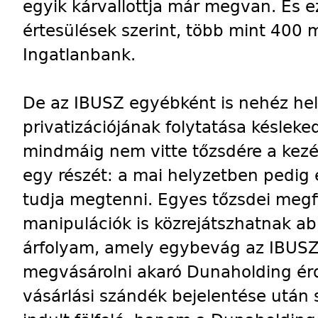
egyik kárvallottja már megvan. És 
értesülések szerint, több mint 400 mil
Ingatlanbank.
De az IBUSZ egyébként is nehéz he
privatizációjának folytatása késlek
mindmáig nem vitte tőzsdére a kez
egy részét: a mai helyzetben pedig
tudja megtenni. Egyes tőzsdei megfi
manipulációk is közrejátszhatnak ab
árfolyam, amely egybevág az IBUSZ
megvásárolni akaró Dunaholding érd
vásárlási szándék bejelentése után