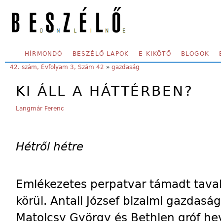
Skip to main content
SECONDARY MENU
HÍRMONDÓ
BESZÉLŐ LAPOK
E-KIKÖTŐ
BLOGOK
YOU ARE HERE:
42. szám, Évfolyam 3, Szám 42
»
gazdaság
KI ÁLL A HÁTTÉRBEN?
Langmár Ferenc
Hétről hétre
Emlékezetes perpatvar támadt taval
körül. Antall József bizalmi gazdasá
Matolcsy György és Bethlen gróf hev