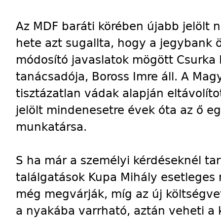
Az MDF baráti körében újabb jelölt 
hete azt sugallta, hogy a jegybank 
módosító javaslatok mögött Csurka 
tanácsadója, Boross Imre áll. A Magy
tisztázatlan vádak alapján eltávolíto
jelölt mindenesetre évek óta az ő e
munkatársa.
S ha már a személyi kérdéseknél tar
találgatások Kupa Mihály esetleges 
még megvárják, míg az új költségve
a nyakába varrható, aztán veheti a k