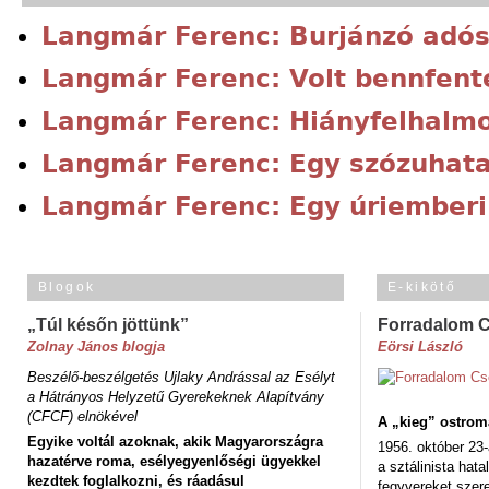
Langmár Ferenc: Burjánzó adó
Langmár Ferenc: Volt bennfent
Langmár Ferenc: Hiányfelhalm
Langmár Ferenc: Egy szózuhat
Langmár Ferenc: Egy úriember
Blogok
E-kikötő
„Túl későn jöttünk”
Forradalom 
Zolnay János blogja
Eörsi László
Beszélő-beszélgetés Ujlaky Andrással az Esélyt
a Hátrányos Helyzetű Gyerekeknek Alapítvány
(CFCF) elnökével
A „kieg” ostrom
Egyike voltál azoknak, akik Magyarországra
1956. október 23-
hazatérve roma, esélyegyenlőségi ügyekkel
a sztálinista hat
kezdtek foglalkozni, és ráadásul
fegyvereket szere