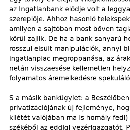
az Ingatlanbank elődje volt a leggy
szereplője. Ahhoz hasonló telekspek
amilyen a sajtóban most bőven tagl
körül zajlik. De ha a bank sanyarú h
rosszul elsült manipulációk, annyi b
ingatlanpiac megroppanása, az ára
netán visszaesése kellemetlen hely
folyamatos áremelkedésre spekuláló
S a másik bankügylet: a Beszélőben 
privatizációjának új fejleménye, hog
kilétét valójában ma is homály fedi)
székéből az eddigi vezérigazgatót. Pe