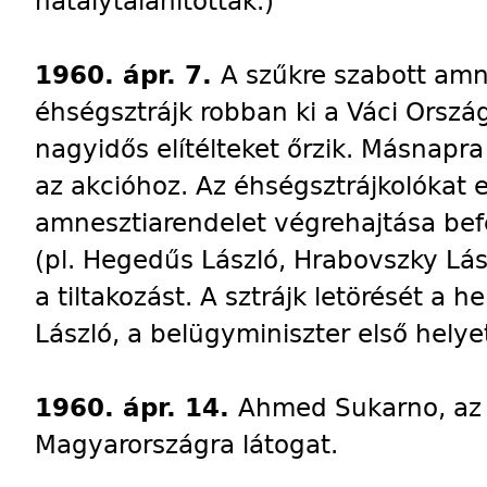
hatálytalanították.)
1960. ápr. 7.
A szűkre szabott amne
éhségsztrájk robban ki a Váci Orszá
nagyidős elítélteket őrzik. Másnapra
az akcióhoz. Az éhségsztrájkolókat el
amnesztiarendelet végrehajtása bef
(pl. Hegedűs László, Hrabovszky Lász
a tiltakozást. A sztrájk letörését a h
László, a belügyminiszter első helye
1960. ápr. 14.
Ahmed Sukarno, az 
Magyarországra látogat.