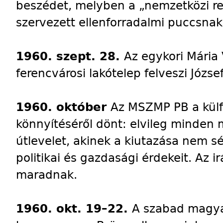
beszédet, melyben a „nemzetközi reak
szervezett ellenforradalmi puccsnak
1960. szept. 28.
Az egykori Mária 
ferencvárosi lakótelep felveszi József
1960. október
Az MSZMP PB a külfö
könnyítéséről dönt: elvileg minden
útlevelet, akinek a kiutazása nem s
politikai és gazdasági érdekeit. Az
maradnak.
1960. okt. 19–22.
A szabad magya