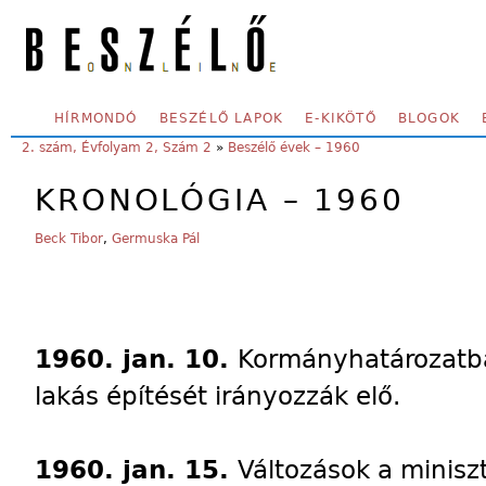
Skip to main content
SECONDARY MENU
HÍRMONDÓ
BESZÉLŐ LAPOK
E-KIKÖTŐ
BLOGOK
YOU ARE HERE:
2. szám, Évfolyam 2, Szám 2
»
Beszélő évek – 1960
KRONOLÓGIA – 1960
Beck Tibor
,
Germuska Pál
1960. jan. 10.
Kormányhatározatba
lakás építését irányozzák elő.
1960. jan. 15.
Változások a minisz