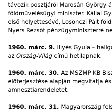
távozik posztjáról Marosán György á
földművelésügyi miniszter. Kállai Gy
első helyettesévé, Losonczi Pált föl
Nyers Rezsőt pénzügyminiszterré nev
1960. márc. 9.
Illyés Gyula – hall
az
Ország-Világ
című hetilapnak.
1960. márc. 30.
Az MSZMP KB Bisz
előterjesztése alapján megvitatja é
amnesztiarendeletet.
1960. márc. 31.
Magyarország fel