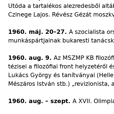
Utóda a tartalékos alezredesből alt
Czinege Lajos. Révész Gézát moszkv
1960. máj. 20–27.
A szocialista 
munkáspártjainak bukaresti tanácsk
1960. aug. 9.
Az MSZMP KB filozó
tézisei a filozófiai front helyzetéről
Lukács György és tanítványai (Hell
Mészáros István stb.) „revizionista, 
1960. aug. – szept.
A XVII. Olimp