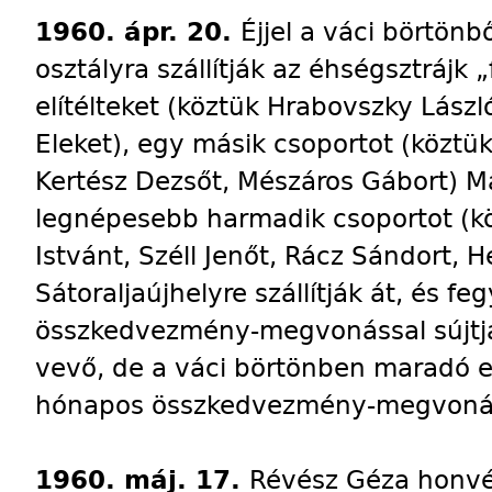
1960. ápr. 20.
Éjjel a váci börtönb
osztályra szállítják az éhségsztrájk
elítélteket (köztük Hrabovszky Lász
Eleket), egy másik csoportot (köztü
Kertész Dezsőt, Mészáros Gábort) Má
legnépesebb harmadik csoportot (kö
Istvánt, Széll Jenőt, Rácz Sándort, 
Sátoraljaújhelyre szállítják át, és f
összkedvezmény-megvonással sújtják
vevő, de a váci börtönben maradó e
hónapos összkedvezmény-megvonáss
1960. máj. 17.
Révész Géza honvéd