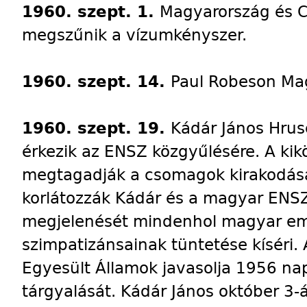
1960. szept. 1.
Magyarország és C
megszűnik a vízumkényszer.
1960. szept. 14.
Paul Robeson Mag
1960. szept. 19.
Kádár János Hrus
érkezik az ENSZ közgyűlésére. A k
megtagadják a csomagok kirakodásá
korlátozzák Kádár és a magyar ENS
megjelenését mindenhol magyar em
szimpatizánsainak tüntetése kíséri
Egyesült Államok javasolja 1956 nap
tárgyalását. Kádár János október 3