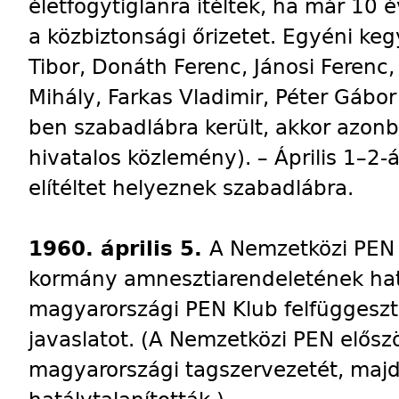
életfogytiglanra ítéltek, ha már 10 é
a közbiztonsági őrizetet. Egyéni k
Tibor, Donáth Ferenc, Jánosi Ferenc, 
Mihály, Farkas Vladimir, Péter Gábo
ben szabadlábra került, akkor azon
hivatalos közlemény). – Április 1–2-
elítéltet helyeznek szabadlábra.
1960. április 5.
A Nemzetközi PEN 
kormány amnesztiarendeletének hat
magyarországi PEN Klub felfüggesz
javaslatot. (A Nemzetközi PEN elősz
magyarországi tagszervezetét, majd