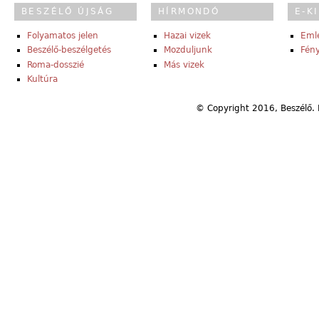
BESZÉLŐ ÚJSÁG
HÍRMONDÓ
E-K
Folyamatos jelen
Hazai vizek
Eml
Beszélő-beszélgetés
Mozduljunk
Fény
Roma-dosszié
Más vizek
Kultúra
© Copyright 2016, Beszélő. 