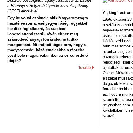
Beszélő-beszélgetés Ujlaky Andrással az Esélyt
a Hátrányos Helyzetű Gyerekeknek Alapítvány
(CFCF) elnökével
A „kieg” ostrom
Egyike voltál azoknak, akik Magyarországra
1956. október 23-
hazatérve roma, esélyegyenlőségi ügyekkel
a sztálinista hat
kezdtek foglalkozni, és ráadásul
fegyvereket szere
kapcsolatrendszerük révén ehhez még
ostromolni kezdt
számottevő anyagi forrásokat is tudtak
Rádió székházát,
mozgósítani. Mi indított téged arra, hogy a
több más fontos 
magyarországi közéletnek ebbe a részébe
azonban alig volt
vesd bele magad valamikor az ezredforduló
osztagok teheraut
idején?
rendőrségi, ipar
eljutottak az ors
Tovább
Csepel Művekhez 
éjszakai műszakot
dolgozók közül s
forradalmárokhoz.
az, hogy a munk
szemlélte az es
helyzetben sem s
kívülállóként vise
szerző.