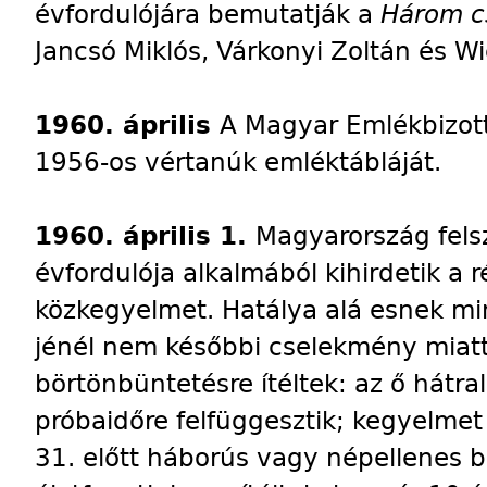
évfordulójára bemutatják a
Három c
Jancsó Miklós, Várkonyi Zoltán és W
1960. április
A Magyar Emlékbizot
1956-os vértanúk emléktábláját.
1960. április 1.
Magyarország fels
évfordulója alkalmából kihirdetik a r
közkegyelmet. Hatálya alá esnek mi
jénél nem későbbi cselekmény miat
börtönbüntetésre ítéltek: az ő hátra
próbaidőre felfüggesztik; kegyelme
31. előtt háborús vagy népellenes