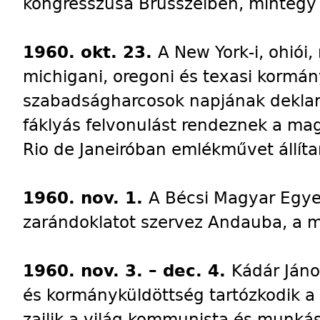
kongresszusa Brüsszelben, mintegy 
1960. okt. 23.
A New York-i, ohiói,
michigani, oregoni és texasi kormá
szabadságharcosok napjának deklará
fáklyás felvonulást rendeznek a ma
Rio de Janeiróban emlékművet állít
1960. nov. 1.
A Bécsi Magyar Egye
zarándoklatot szervez Andauba, a 
1960. nov. 3. – dec. 4.
Kádár Jáno
és kormányküldöttség tartózkodik 
zajlik a világ kommunista és munkás