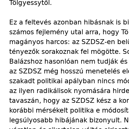
Tölgyessytől.
Ez a feltevés azonban hibásnak is b
számos fejlemény utal arra, hogy T
magányos harcos: az SZDSZ-en belül
tényezők sorakoznak fel mögötte. S
Balázshoz hasonlóan nem tudják és 
az SZDSZ még hosszú menetelés előt
szakadt politikai apályban nincs mó
az ilyen radikálisok nyomására hird
tavaszán, hogy az SZDSZ kész a ko
korábbi mérsékelt politika e módos
legsúlyosabb hibájának bizonyult. N