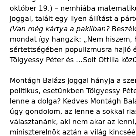
október 19.) – nemhiába matematikus
joggal, talált egy ilyen állítást a p
(Van még kártya a pakliban?
Beszél
mondat így hangzik: „Nem hiszem, h
sértettségében populizmusra hajló 
Tölgyessy Péter és …Solt Ottilia köz
Montágh Balázs joggal hányja a sze
politikus, esetünkben Tölgyessy Pét
lenne a dolga? Kedves Montágh Baláz
úgy gondolom, az lenne a sokkal ria
választanánk, aki nem akar az lenni,
miniszterelnök aztán a világ kincséé