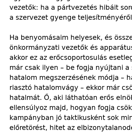
vezetők: ha a pártvezetés hibáit sor
a szervezet gyenge teljesítményérő
Ha benyomásaim helyesek, és összeál
önkormányzati vezetők és apparátusb
akkor ez az erőcsoportosulás esetle
már csak ilyen – be fogja nyújtani 
hatalom megszerzésének módja – ha
riasztó hatalomvágy –
ekkor már cs
hatalmát. Ő, aki láthatóan erős elnö
ellensúlyoz majd, hogyan fogja csö
kampányban jó taktikusként sok mind
előretörést, hitet az elbizonytalan