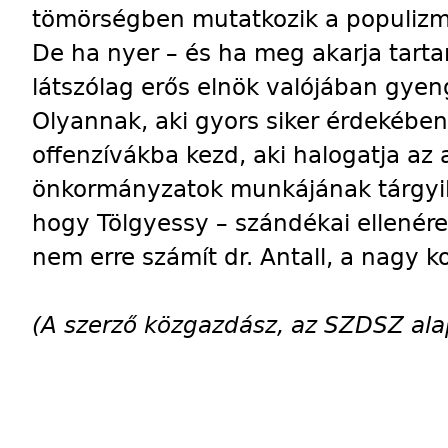
tömörségben mutatkozik a populizm
De ha nyer – és ha meg akarja tartan
látszólag erős elnök valójában gye
Olyannak, aki gyors siker érdekébe
offenzívákba kezd, aki halogatja az
önkormányzatok munkájának tárgyila
hogy Tölgyessy – szándékai ellenére 
nem erre számít dr. Antall, a nagy 
(A szerző közgazdász, az SZDSZ alap