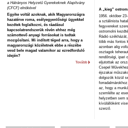
a Hátrányos Helyzetű Gyerekeknek Alapítvány
(CFCF) elnökével
A „kieg” ostrom
Egyike voltál azoknak, akik Magyarországra
1956. október 23-
hazatérve roma, esélyegyenlőségi ügyekkel
a sztálinista hat
kezdtek foglalkozni, és ráadásul
fegyvereket szere
kapcsolatrendszerük révén ehhez még
ostromolni kezdt
számottevő anyagi forrásokat is tudtak
Rádió székházát,
mozgósítani. Mi indított téged arra, hogy a
több más fontos 
magyarországi közéletnek ebbe a részébe
azonban alig volt
vesd bele magad valamikor az ezredforduló
osztagok teheraut
idején?
rendőrségi, ipar
eljutottak az ors
Tovább
Csepel Művekhez 
éjszakai műszakot
dolgozók közül s
forradalmárokhoz.
az, hogy a munk
szemlélte az es
helyzetben sem s
kívülállóként vise
szerző.