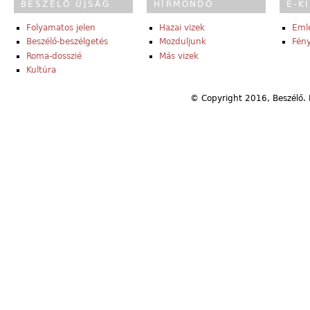
BESZÉLŐ ÚJSÁG
HÍRMONDÓ
E-K
Folyamatos jelen
Hazai vizek
Eml
Beszélő-beszélgetés
Mozduljunk
Fény
Roma-dosszié
Más vizek
Kultúra
© Copyright 2016, Beszélő. 