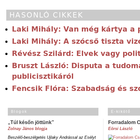
HASONLÓ CIKKEK
Laki Mihály: Van még kártya a 
Laki Mihály: A szócső tiszta vi
Révész Szilárd: Elvek vagy poli
Bruszt László: Disputa a tudo
publicisztikáról
Fencsik Flóra: Szabadság és szo
Blogok
E-kikötő
„Túl későn jöttünk”
Forradalom 
Zolnay János blogja
Eörsi László
Beszélő-beszélgetés Ujlaky Andrással az Esélyt