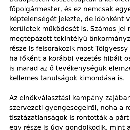
főpolgármester, és ez nemcsak eg
képtelenségét jelezte, de időnként v
kerületek működését is. Számos jel 
megtépázott tekintélyű önkormányza
része is felsorakozik most Tölgyessy
ha főként a korábbi vezetés hibáit os
is marad az ő tevékenységük elemzé
kellemes tanulságok kimondása is.
Az elnökválasztási kampány zajába
szervezeti gyengeségeiről, noha a r
tisztázatlanságok is rontották a pár
egy része is úgy gondolkodik, mint 