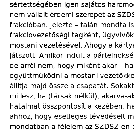
sértettségében igen sajátos harcmod
nem vállalt érdemi szerepet az SZD
frakcióban. Jelezte – talán mondta i
frakcióvezetőségi tagként, ügyviv
mostani vezetésével. Ahogy a kárt
játszott. Amikor indult a pártelnöks
de arról nem, hogy miként akar – ha
együttműködni a mostani vezetőkkel
állítja majd össze a csapatát. Sokak
mi lesz, ha (társak nélkül), akarva-a
hatalmat összpontosít a kezében, h
ahhoz, hogy esetleges tévedéseit me
mondatban a félelem az SZDSZ-en b