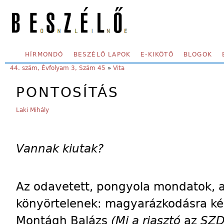
Skip to main content
SECONDARY MENU
HÍRMONDÓ
BESZÉLŐ LAPOK
E-KIKÖTŐ
BLOGOK
YOU ARE HERE:
44. szám, Évfolyam 3, Szám 45
»
Vita
PONTOSÍTÁS
Laki Mihály
Vannak kiutak?
Az odavetett, pongyola mondatok, a
könyörtelenek: magyarázkodásra kén
Montágh Balázs
(Mi a riasztó
az
SZD