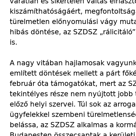
váratlan és sikertelen váltás elriasz
kiszámíthatóságáért, megfontoltság
türelmetlen előnyomulási vágy muta
hibás döntése, az SZDSZ „rálicitáló”
is.
A nagy vitában hajlamosak vagyunk e
említett döntések mellett a párt fők
február óta támogatókat, mert az 
tekintélyes része nem nyújtott jobb 
előző helyi szervei. Túl sok az arro
ügyfelekkel szembeni türelmetlensé
belássa, az SZDSZ alkalmas a kormá
Budapesten összecsaptak a kerületi