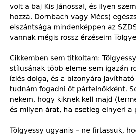
volt a baj Kis Jánossal, és ilyen sz
hozzá, Dornbach vagy Mécs) egészsé
elszántsága mindenképpen az SZDSZ
vannak mégis rossz érzéseim Tölgye
Cikkemben sem titkoltam: Tölgyes
stílusának több eleme sem igazán 
ízlés dolga, és a bizonyára javíthat
tudnám fogadni őt pártelnökként. S
nekem, hogy kiknek kell majd (termé
és milyen árat, ha esetleg elnyeri a
Tölgyessy ugyanis – ne firtassuk, h