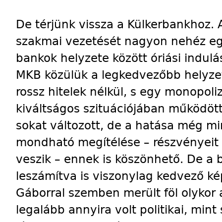
De térjünk vissza a Külkerbankhoz
szakmai vezetését nagyon nehéz egy
bankok helyzete között óriási indul
MKB közülük a legkedvezőbb helyzetb
rossz hitelek nélkül, s egy monopoli
kiváltságos szituációjában működött
sokat változott, de a hatása még m
mondható megítélése – részvényeit k
veszik – ennek is köszönhető. De a 
leszámítva is viszonylag kedvező kép
Gáborral szemben merült föl olykor 
legalább annyira volt politikai, mint