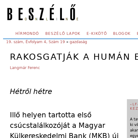
Skip to main content
SECONDARY MENU
HÍRMONDÓ
BESZÉLŐ LAPOK
E-KIKÖTŐ
BLOGOK
YOU ARE HERE:
19. szám, Évfolyam 4, Szám 19
»
gazdaság
RAKOSGATJÁK A HUMÁN 
Langmár Ferenc
Hétről hétre
–L
KÉ
Illő helyen tartotta első
A ta
csúcstalálkozóját a Magyar
ki v
akar
Külkereskedelmi Bank (MKB) új
egyé