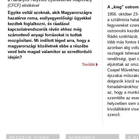
(CFCF) elnökével
A „kieg” ostrom
Egyike voltál azoknak, akik Magyarországra
1956. október 23-
hazatérve roma, esélyegyenlőségi ügyekkel
a sztálinista hat
kezdtek foglalkozni, és ráadásul
fegyvereket szere
kapcsolatrendszerük révén ehhez még
ostromolni kezdt
számottevő anyagi forrásokat is tudtak
Rádió székházát,
mozgósítani. Mi indított téged arra, hogy a
több más fontos 
magyarországi közéletnek ebbe a részébe
azonban alig volt
vesd bele magad valamikor az ezredforduló
osztagok teheraut
idején?
rendőrségi, ipar
eljutottak az ors
Tovább
Csepel Művekhez 
éjszakai műszakot
dolgozók közül s
forradalmárokhoz.
az, hogy a munk
szemlélte az es
helyzetben sem s
kívülállóként vise
szerző.
BESZÉLŐ ÚJSÁG
HÍRMONDÓ
E-K