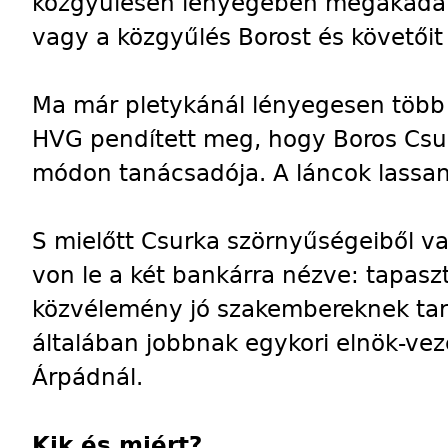
közgyűlésen lényegében megakadál
vagy a közgyűlés Borost és követőit 
Ma már pletykánál lényegesen több az
HVG pendített meg, hogy Boros Csu
módon tanácsadója. A láncok lassan
S mielőtt Csurka szörnyűségeiből va
von le a két bankárra nézve: tapasz
közvélemény jó szakembereknek tartj
általában jobbnak egykori elnök-vez
Árpádnál.
Kik és miért?