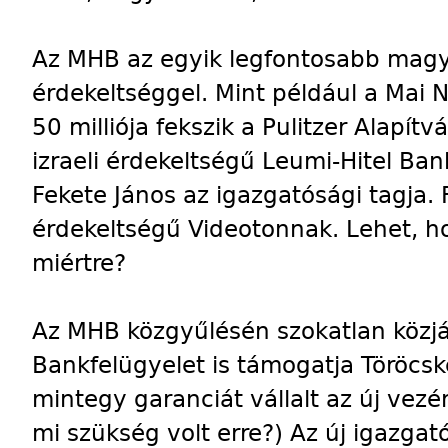
Az MHB az egyik legfontosabb mag
érdekeltséggel. Mint például a Mai 
50 milliója fekszik a Pulitzer Alapí
izraeli érdekeltségű Leumi-Hitel Ban
Fekete János az igazgatósági tagja.
érdekeltségű Videotonnak. Lehet, ho
miértre?
Az MHB közgyűlésén szokatlan közjá
Bankfelügyelet is támogatja Töröcsk
mintegy garanciát vállalt az új vez
mi szükség volt erre?) Az új igazgat