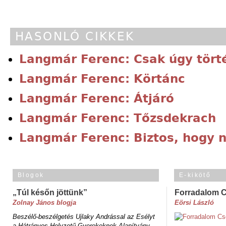
HASONLÓ CIKKEK
Langmár Ferenc: Csak úgy tört
Langmár Ferenc: Körtánc
Langmár Ferenc: Átjáró
Langmár Ferenc: Tőzsdekrach
Langmár Ferenc: Biztos, hogy 
Blogok
E-kikötő
„Túl későn jöttünk”
Forradalom 
Zolnay János blogja
Eörsi László
Beszélő-beszélgetés Ujlaky Andrással az Esélyt
a Hátrányos Helyzetű Gyerekeknek Alapítvány