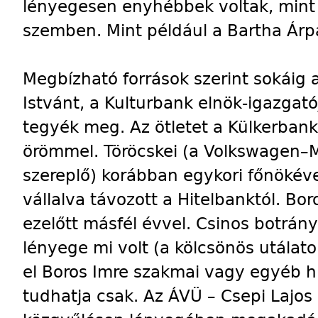
lényegesen enyhébbek voltak, mint
szemben. Mint például a Bartha Ár
Megbízható források szerint sokáig ar
Istvánt, a Kulturbank elnök-igazgat
tegyék meg. Az ötletet a Külkerban
örömmel. Töröcskei (a Volkswagen–M
szereplő) korábban egykori főnökével
vállalva távozott a Hitelbanktól. Bor
ezelőtt másfél évvel. Csinos botrány
lényege mi volt (a kölcsönös utálato
el Boros Imre szakmai vagy egyéb h
tudhatja csak. Az ÁVÜ – Csepi Lajos