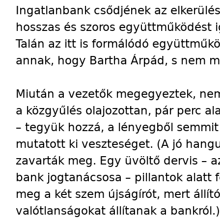
Ingatlanbank csődjének az elkerülé
hosszas és szoros együttműködést ig
Talán az itt is formálódó együttmű
annak, hogy Bartha Árpád, s nem má
Miután a vezetők megegyeztek, nem 
a közgyűlés olajozottan, pár perc al
– tegyük hozzá, a lényegből semmi
mutatott ki veszteséget. (A jó hangu
zavarták meg. Egy üvöltő dervis – az
bank jogtanácsosa – pillantok alatt 
meg a két szem újságírót, mert állít
valótlanságokat állítanak a bankról.)