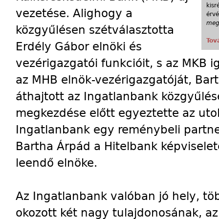
kis
vezetése. Alighogy a
érvé
megs
közgyűlésen szétválasztotta
Tov
Erdély Gábor elnöki és
vezérigazgatói funkcióit, s az MKB 
az MHB elnök-vezérigazgatóját, Bart
áthajtott az Ingatlanbank közgyűl
megkezdése előtt egyeztette az utol
Ingatlanbank egy reménybeli partne
Bartha Árpád a Hitelbank képvisele
leendő elnöke.
Az Ingatlanbank valóban jó hely, tö
okozott két nagy tulajdonosának, a