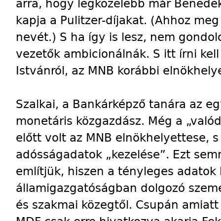
arra, hogy legközelebb már Benedek
kapja a Pulitzer-díjakat. (Ahhoz meg 
nevét.) S ha így is lesz, nem gondol
vezetők ambicionálnák. S itt írni kel
Istvánról, az MNB korábbi elnökhelye
Szalkai, a Bankárképző tanára az eg
monetáris közgazdász. Még a „val
előtt volt az MNB elnökhelyettese, s 
adósságadatok „kezelése”. Ezt se
említjük, hiszen a tényleges adatok
államigazgatóságban dolgozó személ
és szakmai közegtől. Csupán amiatt