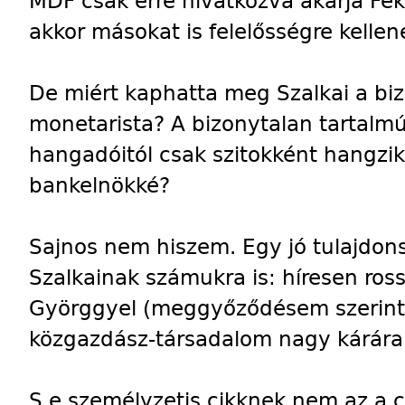
MDF csak erre hivatkozva akarja Fek
akkor másokat is felelősségre kellen
De miért kaphatta meg Szalkai a biza
monetarista? A bizonytalan tartalm
hangadóitól csak szitokként hangzik 
bankelnökké?
Sajnos nem hiszem. Egy jó tulajdo
Szalkainak számukra is: híresen ros
Györggyel (meggyőződésem szerint 
közgazdász-társadalom nagy kárára
S e személyzetis cikknek nem az a c