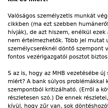
Valóságos személyzetis munkát vég
cikkben (ma ezt szebben humánerő
hívják), de azt hiszem, enélkül ezek
nem értelmezhetők. Több jel mutat 
személycseréknél döntő szempont vo
fontos vezérigazgatói posztot bizto
S az is, hogy az MHB vezetésébe új 
miért? A bank súlyos problémákkal 
szempontból kritizálható. (Erről a 
részletesen szó.) De ennek részletei
kívül, hogy zűr van, sok döntéshozót