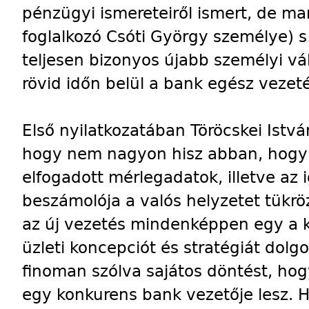
pénzügyi ismereteiről ismert, de m
foglalkozó Csóti György személye) 
teljesen bizonyos újabb személyi vá
rövid időn belül a bank egész vezeté
Első nyilatkozatában Töröcskei István
hogy nem nagyon hisz abban, hogy
elfogadott mérlegadatok, illetve az
beszámolója a valós helyzetet tükröz
az új vezetés mindenképpen egy a k
üzleti koncepciót és stratégiát dolg
finoman szólva sajátos döntést, ho
egy konkurens bank vezetője lesz. H