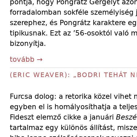
pontja, hogy Pongrátz Gergelyt azono
forradalomban sokféle személyiség 
szerephez, és Pongrátz karaktere 
tipikusnak. Ezt az ’56-osoktól való m
bizonyítja.
tovább →
(ERIC WEAVER): „BODRI TEHÁT 
Furcsa dolog: a retorika közel vihet
egyben el is homályosíthatja a telje
Fideszt elemző cikke a januári
Beszé
tartalmaz egy különös állítást, misz