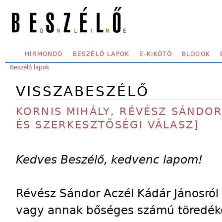
Skip to main content
SECONDARY MENU
HÍRMONDÓ
BESZÉLŐ LAPOK
E-KIKÖTŐ
BLOGOK
YOU ARE HERE:
Beszélő lapok
VISSZABESZÉLŐ
KORNIS MIHÁLY, RÉVÉSZ SÁNDOR
ÉS SZERKESZTŐSÉGI VÁLASZ]
Kedves Beszélő, kedvenc lapom!
Révész Sándor Aczél Kádár Jánosról 
vagy annak bőséges számú töredékét