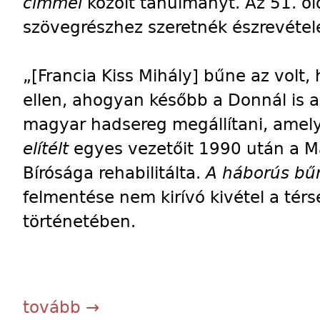
címmel
közölt tanulmányt. Az 51. ol
szövegrészhez szeretnék észrevétele
„[Francia Kiss Mihály] bűne az volt
ellen, ahogyan később a Donnál is a
magyar hadsereg megállítani, ame
elítélt
egyes vezetőit 1990 után a M
Bírósága rehabilitálta.
A háborús bű
felmentése nem kirívó kivétel a té
történetében.
tovább →