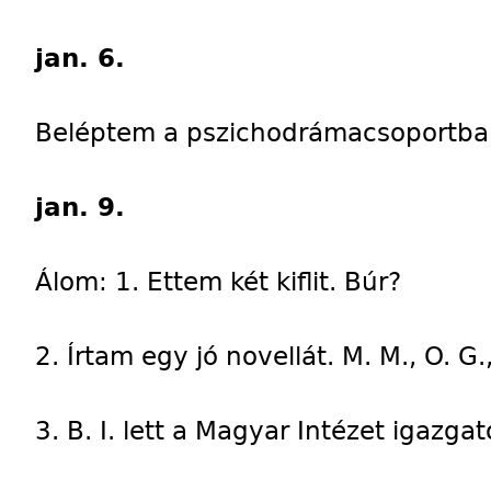
jan. 6.
Beléptem a pszichodrámacsoportba. 
jan. 9.
Álom: 1. Ettem két kiflit. Búr?
2. Írtam egy jó novellát. M. M., O. G., N
3. B. I. lett a Magyar Intézet igazg