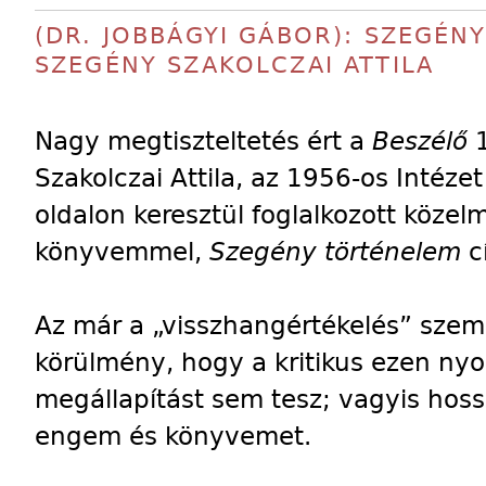
(DR. JOBBÁGYI GÁBOR): SZEGÉNY
SZEGÉNY SZAKOLCZAI ATTILA
Nagy megtiszteltetés ért a
Beszélő
1
Szakolczai Attila, az 1956-os Intéze
oldalon keresztül foglalkozott köze
könyvemmel,
Szegény történelem
c
Az már a „visszhangértékelés” sze
körülmény, hogy a kritikus ezen nyol
megállapítást sem tesz; vagyis hoss
engem és könyvemet.