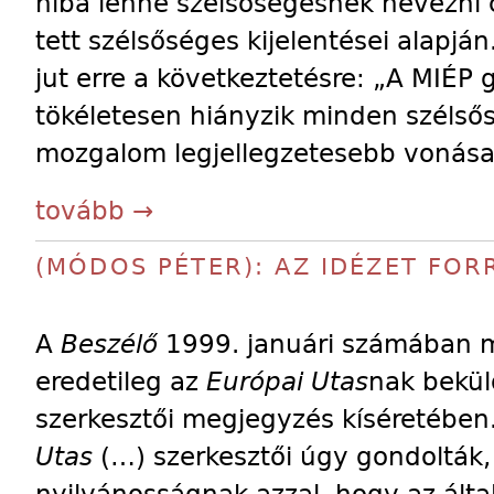
hiba lenne szélsőségesnek nevezni
tett szélsőséges kijelentései alapján
jut erre a következtetésre: „A MIÉP g
tökéletesen hiányzik minden szélső
mozgalom legjellegzetesebb vonása:
tovább →
(MÓDOS PÉTER): AZ IDÉZET FOR
A
Beszélő
1999. januári számában m
eredetileg az
Európai Utas
nak bekül
szerkesztői megjegyzés kíséretében.
Utas
(…) szerkesztői úgy gondolták,