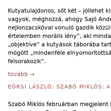
Kutyatulajdonos, sőt két – jóllehet 
vagyok, méghozzá, ahogy Sajó Andr
nejlonzacskóval vonuló gazdik közül 
értelemben morális lény”, aki mindaz
„objektíve” a kutyások táborába tar
mögött „mindenféle elnyomorítotts
felsorakozik”.
tovább →
EÖRSI LÁSZLÓ: SZABÓ MIKLÓS: 
Szabó Miklós februárban megjelent