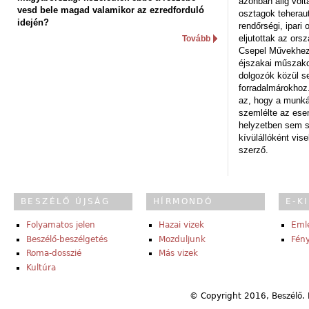
azonban alig volt
vesd bele magad valamikor az ezredforduló
osztagok teheraut
idején?
rendőrségi, ipar
eljutottak az ors
Tovább
Csepel Művekhez 
éjszakai műszakot
dolgozók közül s
forradalmárokhoz.
az, hogy a munk
szemlélte az es
helyzetben sem s
kívülállóként vise
szerző.
BESZÉLŐ ÚJSÁG
HÍRMONDÓ
E-K
Folyamatos jelen
Hazai vizek
Eml
Beszélő-beszélgetés
Mozduljunk
Fény
Roma-dosszié
Más vizek
Kultúra
© Copyright 2016, Beszélő. 