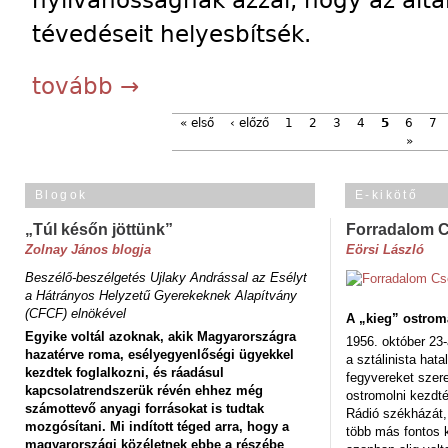
nyilvánosságnak azzal, hogy az által
tévedéseit helyesbítsék.
tovább →
« első
‹ előző
1
2
3
4
5
6
7
»
Blogok
E-kikötő
„Túl későn jöttünk”
Forradalom 
Zolnay János blogja
Eörsi László
Beszélő-beszélgetés Ujlaky Andrással az Esélyt
a Hátrányos Helyzetű Gyerekeknek Alapítvány
(CFCF) elnökével
A „kieg” ostrom
Egyike voltál azoknak, akik Magyarországra
1956. október 23-
hazatérve roma, esélyegyenlőségi ügyekkel
a sztálinista hat
kezdtek foglalkozni, és ráadásul
fegyvereket szere
kapcsolatrendszerük révén ehhez még
ostromolni kezdt
számottevő anyagi forrásokat is tudtak
Rádió székházát,
mozgósítani. Mi indított téged arra, hogy a
több más fontos 
magyarországi közéletnek ebbe a részébe