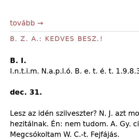
tovább →
B. Z. A.: KEDVES BESZ.!
B. I.
I.n.t.i.m. N.a.p.l.ó. B. e. t. é. t. 1.9.8.
dec. 31.
Lesz az idén szilveszter? N. J. azt mon
hezitálnak. Én: nem tudom. A. Gy. c
Megcsókoltam W. C.-t. Fejfájás.