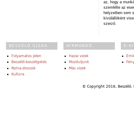
az, hogy a munk
szemlélte az es
helyzetben sem s
kívülállóként vise
szerző.
BESZÉLŐ ÚJSÁG
HÍRMONDÓ
E-K
Folyamatos jelen
Hazai vizek
Eml
Beszélő-beszélgetés
Mozduljunk
Fény
Roma-dosszié
Más vizek
Kultúra
© Copyright 2016, Beszélő. 