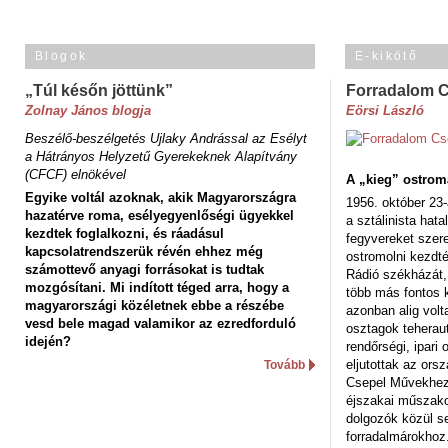
Blogok
E-kikötő
„Túl későn jöttünk”
Forradalom 
Zolnay János blogja
Eörsi László
Beszélő-beszélgetés Ujlaky Andrással az Esélyt
a Hátrányos Helyzetű Gyerekeknek Alapítvány
(CFCF) elnökével
A „kieg” ostrom
Egyike voltál azoknak, akik Magyarországra
1956. október 23-
hazatérve roma, esélyegyenlőségi ügyekkel
a sztálinista hat
kezdtek foglalkozni, és ráadásul
fegyvereket szere
kapcsolatrendszerük révén ehhez még
ostromolni kezdt
számottevő anyagi forrásokat is tudtak
Rádió székházát,
mozgósítani. Mi indított téged arra, hogy a
több más fontos 
magyarországi közéletnek ebbe a részébe
azonban alig volt
vesd bele magad valamikor az ezredforduló
osztagok teheraut
idején?
rendőrségi, ipar
eljutottak az ors
Tovább
Csepel Művekhez 
éjszakai műszakot
dolgozók közül s
forradalmárokhoz.