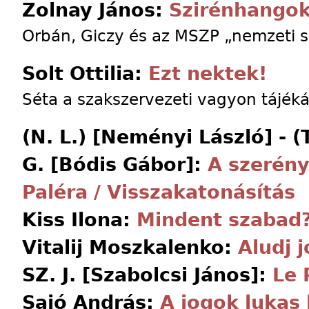
Zolnay János:
Szirénhango
Orbán, Giczy és az MSZP „nemzeti 
Solt Ottilia:
Ezt nektek!
Séta a szakszervezeti vagyon tájék
(N. L.) [Neményi László] - (T.
G. [Bódis Gábor]:
A szerény
Paléra / Visszakatonásítás
Kiss Ilona:
Mindent szabad
Vitalij Moszkalenko:
Aludj j
SZ. J. [Szabolcsi János]:
Le 
Sajó András:
A jogok lukas