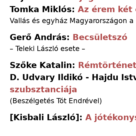
Tomka Miklós:
Az érem két 
Vallás és egyház Magyarországon a
Gerő András:
Becsületszó
– Teleki László esete –
Szőke Katalin:
Rémtörténet
D. Udvary Ildikó - Hajdu Is
szubsztanciája
(Beszélgetés Tót Endrével)
[Kisbali László]:
A jótékony