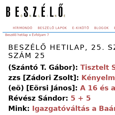
Skip to main content
SECONDARY MENU
HÍRMONDÓ
BESZÉLŐ LAPOK
E-KIKÖTŐ
BLOGOK
YOU ARE HERE:
Beszélő hetilap
»
Évfolyam 7
BESZÉLŐ HETILAP, 25. S
SZÁM 25
(Szántó T. Gábor):
Tisztelt
zzs [Zádori Zsolt]:
Kényelmi
(eö) [Eörsi János]:
A 16 és 
Révész Sándor:
5 + 5
Mink:
Igazgatóváltás a Ba