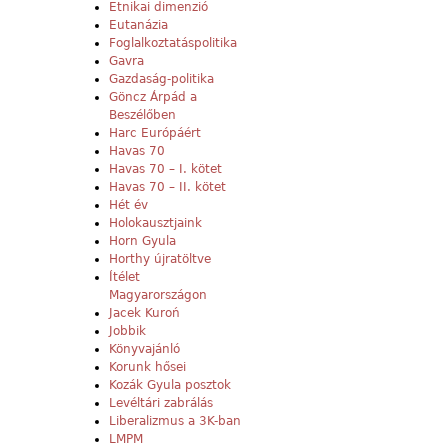
Etnikai dimenzió
Eutanázia
Foglalkoztatáspolitika
Gavra
Gazdaság-politika
Göncz Árpád a
Beszélőben
Harc Európáért
Havas 70
Havas 70 – I. kötet
Havas 70 – II. kötet
Hét év
Holokausztjaink
Horn Gyula
Horthy újratöltve
Ítélet
Magyarországon
Jacek Kuroń
Jobbik
Könyvajánló
Korunk hősei
Kozák Gyula posztok
Levéltári zabrálás
Liberalizmus a 3K-ban
LMPM