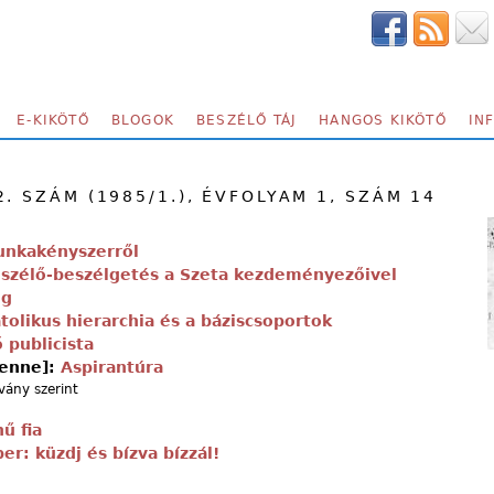
E-KIKÖTŐ
BLOGOK
BESZÉLŐ TÁJ
HANGOS KIKÖTŐ
IN
. SZÁM (1985/1.), ÉVFOLYAM 1, SZÁM 14
unkakényszerről
szélő-beszélgetés a Szeta kezdeményezőivel
ég
tolikus hierarchia és a báziscsoportok
 publicista
ienne]:
Aspirantúra
ány szerint
ű fia
: küzdj és bízva bízzál!