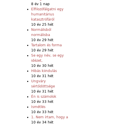
8 év 1 nap
Elfilozófálgatni egy
humanitárius
katasztrófáról
10 év 25 hét
Normálisból
normálisba
10 év 29 hét
Tartalom és forma
10 év 29 hét
Se egy név, se egy
idézet,
10 év 30 hét
Hibás kiindulás
10 év 31 hét
Ungváry
sértődöttsége
10 év 31 hét
Én is számolok
10 év 33 hét
Ismétlés
10 év 33 hét
1. Nem írtam, hogy a
10 év 34 hét