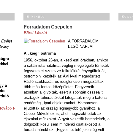
E-kikötő
Besz
Forradalom Csepelen
Eörsi László
 Esélyt
A FORRADALOM
tvány
ELSŐ NAPJAI
A „kieg” ostroma
zágra
1956. október 23-án, a késő esti órákban, amikor
ekkel
a sztálinista hatalmat végleg megelégelő tüntetők
fegyvereket szerezve felkelőkké lényegültek át,
ostromolni kezdték az ÁVH-val megerősített
Rádió székházát, és ideiglenesen megszálltak
gy a
több más fontos középületet. Fegyvereik
ébe
azonban alig voltak, ezért a spontán összeállt
rduló
osztagok teherautókkal látogatták meg a katonai,
rendőrségi, ipari objektumokat. Hamarosan
eljutottak az ország legnagyobb gyárához, a
Tovább
Csepel Művekhez is, ahol megszakították az
éjszakai műszakot. A gyár vezetőit berendelték, a
dolgozók közül sem mindenki csatlakozott a
forradalmárokhoz. „Figyelmeztető jelenség volt