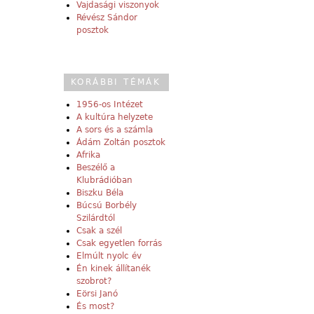
Vajdasági viszonyok
Révész Sándor
posztok
KORÁBBI TÉMÁK
1956-os Intézet
A kultúra helyzete
A sors és a számla
Ádám Zoltán posztok
Afrika
Beszélő a
Klubrádióban
Biszku Béla
Búcsú Borbély
Szilárdtól
Csak a szél
Csak egyetlen forrás
Elmúlt nyolc év
Én kinek állítanék
szobrot?
Eörsi Janó
És most?