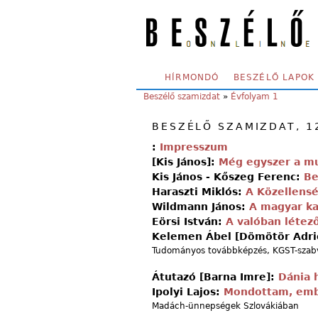
Skip to main content
SECONDARY MENU
HÍRMONDÓ
BESZÉLŐ LAPOK
YOU ARE HERE:
Beszélő szamizdat
»
Évfolyam 1
BESZÉLŐ SZAMIZDAT, 12
:
Impresszum
[Kis János]:
Még egyszer a m
Kis János - Kőszeg Ferenc:
Be
Haraszti Miklós:
A Közellens
Wildmann János:
A magyar ka
Eörsi István:
A valóban létező
Kelemen Ábel [Dömötör Adr
Tudományos továbbképzés, KGST-szabv
Átutazó [Barna Imre]:
Dánia h
Ipolyi Lajos:
Mondottam, ember
Madách-ünnepségek Szlovákiában