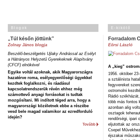
Blogok
E-kikötő
„Túl későn jöttünk”
Forradalom 
Zolnay János blogja
Eörsi László
Beszélő-beszélgetés Ujlaky Andrással az Esélyt
a Hátrányos Helyzetű Gyerekeknek Alapítvány
(CFCF) elnökével
A „kieg” ostrom
Egyike voltál azoknak, akik Magyarországra
1956. október 23-
hazatérve roma, esélyegyenlőségi ügyekkel
a sztálinista hat
kezdtek foglalkozni, és ráadásul
fegyvereket szere
kapcsolatrendszerük révén ehhez még
ostromolni kezdt
számottevő anyagi forrásokat is tudtak
Rádió székházát,
mozgósítani. Mi indított téged arra, hogy a
több más fontos 
magyarországi közéletnek ebbe a részébe
azonban alig volt
vesd bele magad valamikor az ezredforduló
osztagok teheraut
idején?
rendőrségi, ipar
eljutottak az ors
Tovább
Csepel Művekhez 
éjszakai műszakot