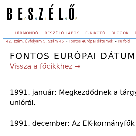
Skip to main content
SECONDARY MENU
HÍRMONDÓ
BESZÉLŐ LAPOK
E-KIKÖTŐ
BLOGOK
YOU ARE HERE:
42. szám, Évfolyam 5, Szám 45
»
Fontos európai dátumok
»
Külföld
FONTOS EURÓPAI DÁTU
Vissza a főcikkhez →
1991. január: Megkezdődnek a tárgya
unióról.
1991. december: Az EK-kormányfők 