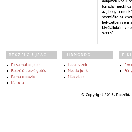
dolgozók közül s
forradalmárokhoz.
az, hogy a munk
szemlélte az es
helyzetben sem s
kívülállóként vise
szerző.
BESZÉLŐ ÚJSÁG
HÍRMONDÓ
E-K
Folyamatos jelen
Hazai vizek
Eml
Beszélő-beszélgetés
Mozduljunk
Fény
Roma-dosszié
Más vizek
Kultúra
© Copyright 2016, Beszélő. 