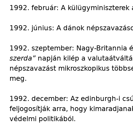
1992. február: A külügyminiszterek a
1992. június: A dánok népszavazáson
1992. szeptember: Nagy-Britannia 
szerda”
napján
kilép a valutaátvált
népszavazást mikroszkopikus többsé
meg.
1992. december: Az edinburgh-i csú
feljogosítják arra, hogy kimaradjan
védelmi politikából.