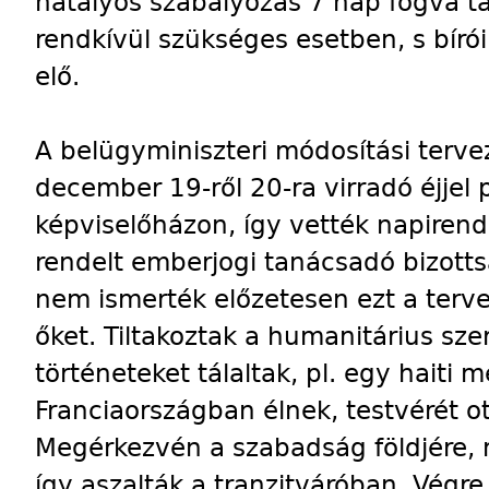
hatályos szabályozás 7 nap fogva ta
rendkívül szükséges esetben, s bírói
elő.
A belügyminiszteri módosítási terve
december 19-ről 20-ra virradó éjjel 
képviselőházon, így vették napirend
rendelt emberjogi tanácsadó bizotts
nem ismerték előzetesen ezt a terv
őket. Tiltakoztak a humanitárius sze
történeteket tálaltak, pl. egy haiti 
Franciaországban élnek, testvérét o
Megérkezvén a szabadság földjére, m
így aszalták a tranzitváróban. Végre