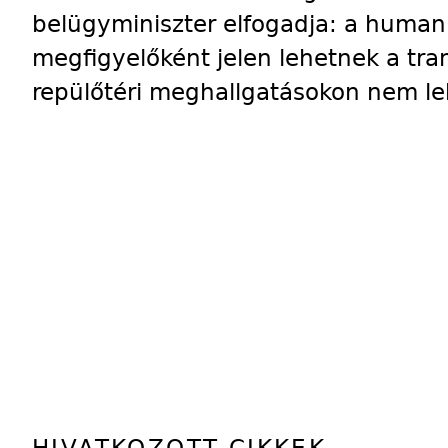
belügyminiszter elfogadja: a humani
megfigyelőként jelen lehetnek a tra
repülőtéri meghallgatásokon nem leh
HIVATKOZOTT CIKKEK