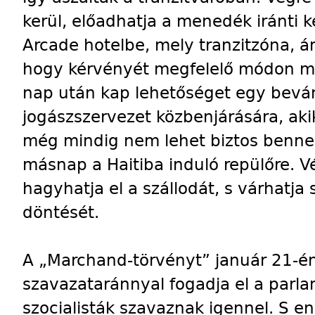
kerül, előadhatja a menedék iránti ké
Arcade hotelbe, mely tranzitzóna, 
hogy kérvényét megfelelő módon me
nap után kap lehetőséget egy bevá
jogászszervezet közbenjárására, aki
még mindig nem lehet biztos benne,
másnap a Haitiba induló repülőre. V
hagyhatja el a szállodát, s várhatj
döntését.
A „Marchand-törvényt” január 21-é
szavazataránnyal fogadja el a parl
szocialisták szavaznak igennel. S en