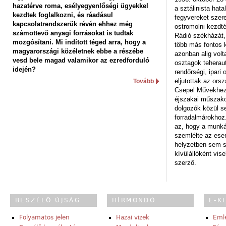
hazatérve roma, esélyegyenlőségi ügyekkel
a sztálinista hat
kezdtek foglalkozni, és ráadásul
fegyvereket szere
kapcsolatrendszerük révén ehhez még
ostromolni kezdt
számottevő anyagi forrásokat is tudtak
Rádió székházát,
mozgósítani. Mi indított téged arra, hogy a
több más fontos 
magyarországi közéletnek ebbe a részébe
azonban alig volt
vesd bele magad valamikor az ezredforduló
osztagok teheraut
idején?
rendőrségi, ipar
eljutottak az ors
Tovább
Csepel Művekhez 
éjszakai műszakot
dolgozók közül s
forradalmárokhoz.
az, hogy a munk
szemlélte az es
helyzetben sem s
kívülállóként vise
szerző.
BESZÉLŐ ÚJSÁG
HÍRMONDÓ
E-K
Folyamatos jelen
Hazai vizek
Eml