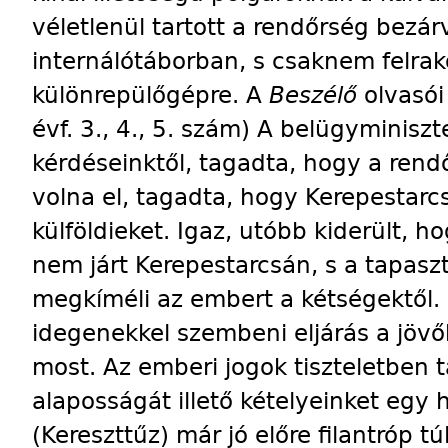
véletlenül tartott a rendőrség bezár
internálótáborban, s csaknem felrak
különrepülőgépre. A
Beszélő
olvasói
évf. 3., 4., 5. szám) A belügyminis
kérdéseinktől, tagadta, hogy a rend
volna el, tagadta, hogy Kerepestarc
külföldieket. Igaz, utóbb kiderült, 
nem járt Kerepestarcsán, s a tapasz
megkíméli az embert a kétségektől. 
idegenekkel szembeni eljárás a jöv
most. Az emberi jogok tiszteletben t
alaposságát illető kételyeinket egy
(Kereszttűz) már jó előre filantróp t