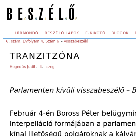
Skip to main content
SECONDARY MENU
HÍRMONDÓ
BESZÉLŐ LAPOK
E-KIKÖTŐ
BLOGOK
YOU ARE HERE:
6. szám, Évfolyam 4, Szám 6
»
Visszabeszélő
TRANZITZÓNA
Hegedűs Judit
,
–lt
,
–szeg
Parlamenten kívüli visszabeszélő – 
Február 4-én Boross Péter belügymi
interpelláció formájában a parlamen
kínai illetőségű polgároknak a kálvá