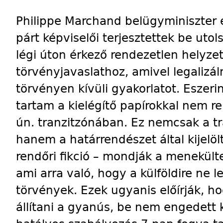
Philippe Marchand belügyminiszter é
párt képviselői terjesztettek be uto
légi úton érkező rendezetlen helyzet
törvényjavaslathoz, amivel legalizál
törvényen kívüli gyakorlatot. Eszeri
tartam a kielégítő papírokkal nem re
ún. tranzitzónában. Ez nemcsak a tr
hanem a határrendészet által kijelölt
rendőri fikció – mondják a menekülte
ami arra való, hogy a külföldire ne 
törvények. Ezek ugyanis előírják, hog
állítani a gyanús, be nem engedett k