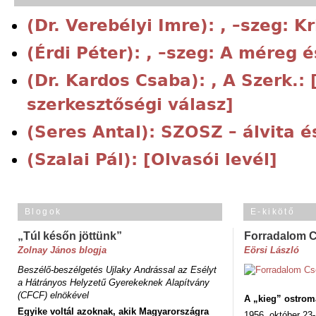
(Dr. Verebélyi Imre): , –szeg: K
(Érdi Péter): , –szeg: A méreg 
(Dr. Kardos Csaba): , A Szerk.: 
szerkesztőségi válasz]
(Seres Antal): SZOSZ – álvita é
(Szalai Pál): [Olvasói levél]
Blogok
E-kikötő
„Túl későn jöttünk”
Forradalom 
Zolnay János blogja
Eörsi László
Beszélő-beszélgetés Ujlaky Andrással az Esélyt
a Hátrányos Helyzetű Gyerekeknek Alapítvány
(CFCF) elnökével
A „kieg” ostrom
Egyike voltál azoknak, akik Magyarországra
1956. október 23-