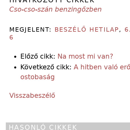
Cso-cso-szán benzingőzben
MEGJELENT:
BESZÉLŐ HETILAP
,
6
6
Előző cikk:
Na most mi van?
Következő cikk:
A hitben való er
ostobaság
Visszabeszélő
HASONLÓ CIKKEK