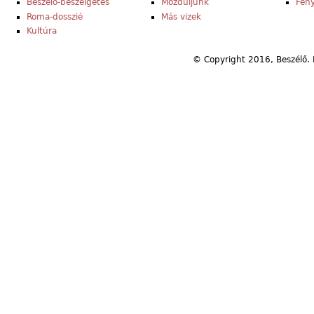
Beszélő-beszélgetés
Mozduljunk
Fény
Roma-dosszié
Más vizek
Kultúra
© Copyright 2016, Beszélő. 