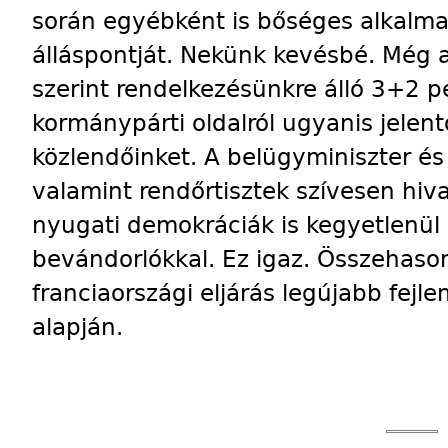
során egyébként is bőséges alkalma v
álláspontját. Nekünk kevésbé. Még a
szerint rendelkezésünkre álló 3+2 p
kormánypárti oldalról ugyanis jelent
közlendőinket. A belügyminiszter és 
valamint rendőrtisztek szívesen hivat
nyugati demokráciák is kegyetlenül
bevándorlókkal. Ez igaz. Összehason
franciaországi eljárás legújabb fejl
alapján.