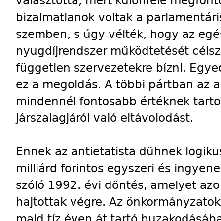
választotta, mert különféle megfont
bizalmatlanok voltak a parlamentá
szemben, s úgy vélték, hogy az egés
nyugdíjrendszer működtetését célsz
független szervezetekre bízni. Egye
ez a megoldás. A többi pártban az a
mindennél fontosabb értéknek tartot
járszalagjáról való eltávolodást.
Ennek az antietatista dühnek logiku
milliárd forintos egyszeri és ingyen
szóló 1992. évi döntés, amelyet a
hajtottak végre. Az önkormányzato
majd tíz éven át tartó huzakodásáb