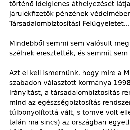
történő ideiglenes áthelyezését látja 
járulékfizetők pénzének védelmében 
Társadalombiztosítási Felügyeletet...
Mindebből semmi sem valósult meg
szélnek eresztették, és semmit sem 
Azt el kell ismernünk, hogy mire a
szabadon választott kormánya 1998
irányítást, a társadalombiztosítás r
mind az egészségbiztosítás rendsze
túlbonyolítottá vált, s tömve volt e
talán ma sincs) az országban egyet