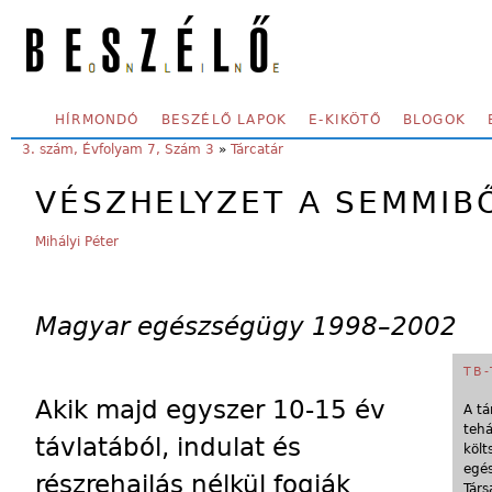
Skip to main content
SECONDARY MENU
HÍRMONDÓ
BESZÉLŐ LAPOK
E-KIKÖTŐ
BLOGOK
YOU ARE HERE:
3. szám, Évfolyam 7, Szám 3
»
Tárcatár
VÉSZHELYZET A SEMMIB
Mihályi Péter
Magyar egészségügy 1998–2002
TB
Akik majd egyszer 10-15 év
A tá
tehá
távlatából, indulat és
költ
egés
részrehajlás nélkül fogják
Társ