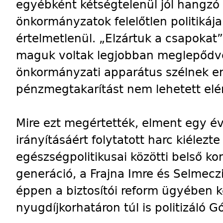
egyébként kétségtelenül jól hangzó 
önkormányzatok felelőtlen politikája 
értelmetlenül. „Elzártuk a csapokat”
maguk voltak legjobban meglepődve,
önkormányzati apparátus szélnek er
pénzmegtakarítást nem lehetett elér
Mire ezt megértették, elment egy é
irányításáért folytatott harc kiélezte
egészségpolitikusai közötti belső kon
generáció, a Frajna Imre és Selmecz
éppen a biztosítói reform ügyében 
nyugdíjkorhatáron túl is politizáló G