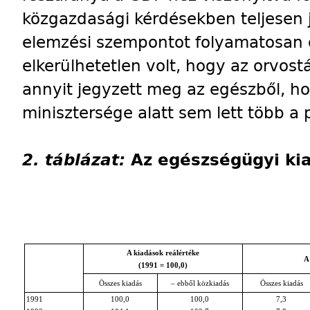
közgazdasági kérdésekben teljesen j
elemzési szempontot folyamatosan 
elkerülhetetlen volt, hogy az orvos
annyit jegyzett meg az egészből, ho
minisztersége alatt sem lett több a 
2. táblázat:
Az egészségügyi ki
A kiadások reálértéke
A
(1991 = 100,0)
Összes kiadás
– ebből közkiadás
Összes kiadás
1991
100,0
100,0
7,3