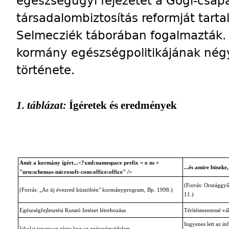
egészségügyi fejezetet a Gógl-csapat
társadalombiztosítás reformját tart
Selmecziék táborában fogalmazták. 
kormány egészségpolitikájának négy
története.
1. táblázat:
Ígéretek és eredmények
Amit a kormány ígért...<?xml:namespace prefix = o ns =
...és amire büszke
"urn:schemas-microsoft-com:office:office" />
(Forrás: Országgyű
(Forrás: „Az új évezred küszöbén" kormányprogram, Bp. 1998.)
11.)
Egészségfejlesztési Kutató Intézet létrehozása
Térítésmentessé vá
Ingyenes lett az in
Iskolai tananyag része lesz az egészségvédelem