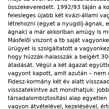
összekeveredett. 1992/93 táján a k
felesleges újabb két kvázi-állami v
létrehozni (egyet a nyugdíj-ágnak, e
ágnak) a már akkoriban amúgy is m
Másfelől viszont a tb saját vagyonk
ürügyet is szolgáltatott a vagyonke
hogy húzzák-halasszák a beígért 30
átadását. Végül a két ágazat együt
vagyont kapott, amit azután – nem 
Fidesz-kormány két év alatt visszaa
visszatekintve azt mondhatjuk: jobb 
társadalombiztosítási alap egyetlen 
vagyon átvételével, kezelésével, érté