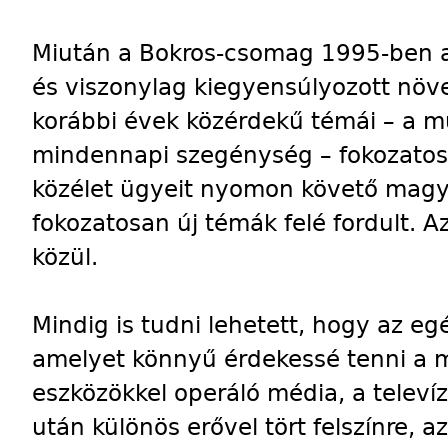
Miután a Bokros-csomag 1995-ben 
és viszonylag kiegyensúlyozott növek
korábbi évek közérdekű témái – a mu
mindennapi szegénység – fokozatos
közélet ügyeit nyomon követő magy
fokozatosan új témák felé fordult. 
közül.
Mindig is tudni lehetett, hogy az e
amelyet könnyű érdekessé tenni a m
eszközökkel operáló média, a telev
után különös erővel tört felszínre, 