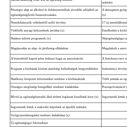
számára
Pénzügyi alap az alkohol és dohánytermékek jövedéki adójából az
A támogatott gyógy
egészségmegőrzés finanszírozására
(x)
Nemdohányzók védelméről szóló törvény
17 új mentőállomás
Védőnők anyagi helyzetének javítása (x)
Emelkedett a kórhá
Hatásos szűrési programok (x)
Népegészségügyi 
Magánosítás az alap- és járóbeteg-ellátásban
Megalakult a szerv
A biztosítótól kapott pénz fedezni fogja az amortizációt
A Széchenyi-terv t
Program a kórházak közötti minőségi különbségek kiegyenlítésére
Intézményi törvény
Hatékony központi informatikai rendszer a kórházaknak
Több juttatás az 
Országos sürgősségi betegellátó rendszer kialakítása
Praxisprivatizáció 
Bővül az egészségbiztosító által térített fogászati kezelések köre (x)
Ingyenesek lettek 
Ingyenesek lettek a szakosító képzések az ápolók számára
Gyógyszertámogatási rendszer átalakítása (x)
Új egészségügyi bérrendszer