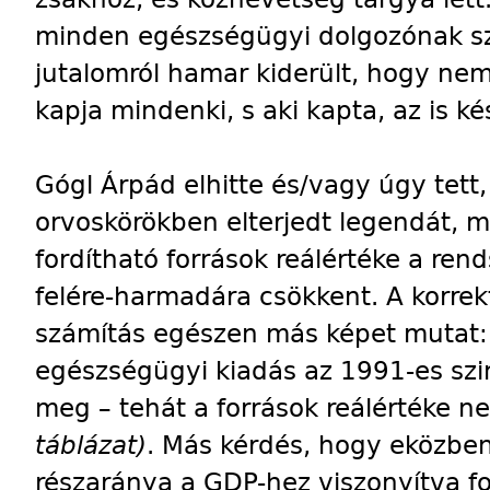
minden egészségügyi dolgozónak sz
jutalomról hamar kiderült, hogy nem
kapja mindenki, s aki kapta, az is ké
Gógl Árpád elhitte és/vagy úgy tett,
orvoskörökben elterjedt legendát, m
fordítható források reálértéke a ren
felére-harmadára csökkent. A korrekt
számítás egészen más képet mutat:
egészségügyi kiadás az 1991-es szin
meg – tehát a források reálértéke 
táblázat)
. Más kérdés, hogy eközbe
részaránya a GDP-hez viszonyítva f