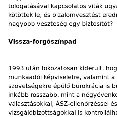
tologatásával kapcsolatos viták ugy
kötöttek le, és bizalomvesztést ere
nagyobb veszteség egy biztosítót?
Vissza-forgószínpad
1993 után fokozatosan kiderült, hog
munkaadói képviseletre, valamint a 
szövetségekre épülő bürokrácia is b
inkább rosszabb, mint a négyévenk
választásokkal, ÁSZ-ellenőrzéssel é
vizsgálóbizottságokkal is kontrollál