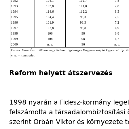
1992
104,1
102,7
7,8
1993
103,8
101,8
7,8
1994
114,6
112,2
8,3
1995
104,4
98,3
7,5
1996
101,9
93,3
7,2
1997
102,8
93,8
6,9
1998
106
98
6,8
1999
108
98
6,7
2000
n. a.
96
n. a.
Forrás: Orosz Éva: Félúton vagy tévúton, Egészséges Magyarországért Egyesület, Bp. 20
n. a. = nincs adat
Reform helyett átszervezés
1998 nyarán a Fidesz-kormány legel
felszámolta a társadalombiztosítási
szerint Orbán Viktor és környezete t