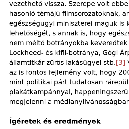
vezethető vissza. Szerepe volt ebb
hasonló témájú filmsorozatoknak, a
egészségügyi miniszterei maguk is 
lehetőségét, s annak is, hogy egész
nem méltó botrányokba keveredtek –
Lockheed- és kifli-botránya, Gógl Ár
államtitkár zűrös lakásügyei stb.
[3]
V
az is fontos fejlemény volt, hogy 
mint politikai párt tudatosan rárepül
plakátkampánnyal, happeningszerű a
megjelenni a médianyilvánosságban
Ígéretek és eredmények