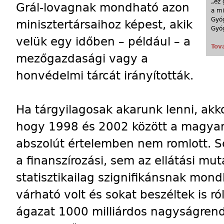
„ez 
Grál-lovagnak mondható azon
a mi
Gyóg
minisztertársaihoz képest, akik
Gyóg
velük egy időben – például – a
Tov
mezőgazdasági vagy a
honvédelmi tárcát irányították.
Ha tárgyilagosak akarunk lenni, akkor
hogy 1998 és 2002 között a magya
abszolút értelemben nem romlott. 
a finanszírozási, sem az ellátási mu
statisztikailag szignifikánsnak mon
várható volt és sokat beszéltek is 
ágazat 1000 milliárdos nagyságrend