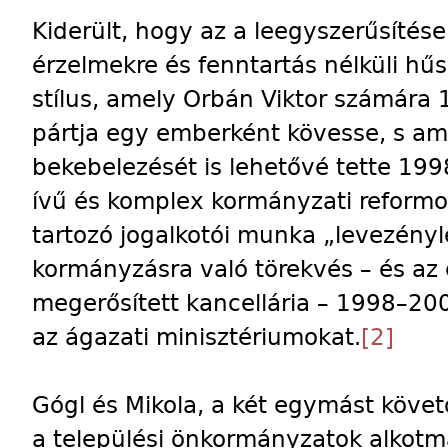
Kiderült, hogy az a leegyszerűsítések
érzelmekre és fenntartás nélküli hűsé
stílus, amely Orbán Viktor számára 1
pártja egy emberként kövesse, s am
bekebelezését is lehetővé tette 199
ívű és komplex kormányzati reformo
tartozó jogalkotói munka „levezényl
kormányzásra való törekvés – és a
megerősített kancellária – 1998–200
az ágazati minisztériumokat.
[2]
Gógl és Mikola, a két egymást követ
a települési önkormányzatok alkotmá