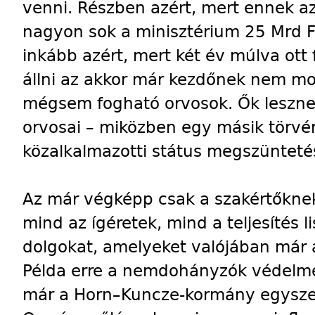
venni. Részben azért, mert ennek az
nagyon sok a minisztérium 25 Mrd 
inkább azért, mert két év múlva ott
állni az akkor már kezdőnek nem m
mégsem fogható orvosok. Ők leszne
orvosai – miközben egy másik törvé
közalkalmazotti státus megszüntetés
Az már végképp csak a szakértőknek 
mind az ígéretek, mind a teljesítés 
dolgokat, amelyeket valójában már 
Példa erre a nemdohányzók védelmé
már a Horn–Kuncze-kormány egyszer