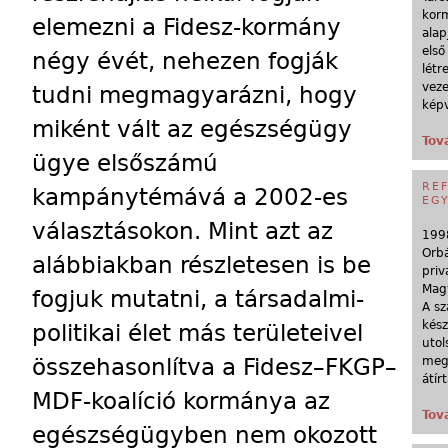
korm
elemezni a Fidesz-kormány
alap
első
négy évét, nehezen fogják
létr
veze
tudni megmagyarázni, hogy
képv
miként vált az egészségügy
Tov
ügye elsőszámú
RE
kampánytémává a 2002-es
EG
választásokon. Mint azt az
1998
Orbá
alábbiakban részletesen is be
priv
Magy
fogjuk mutatni, a társadalmi-
A sz
kész
politikai élet más területeivel
utol
összehasonlítva a Fidesz–FKGP–
megf
átír
MDF-koalíció kormánya az
Tov
egészségügyben nem okozott