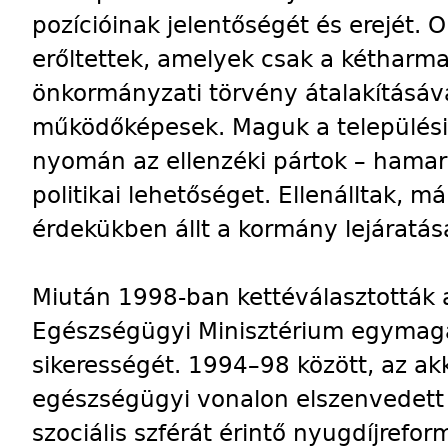
pozícióinak jelentőségét és erejét.
erőltettek, amelyek csak a kétharm
önkormányzati törvény átalakításáva
működőképesek. Maguk a település
nyomán az ellenzéki pártok – hamar 
politikai lehetőséget. Ellenálltak, má
érdekükben állt a kormány lejáratás
Miután 1998-ban kettéválasztották a
Egészségügyi Minisztérium egymaga 
sikerességét. 1994–98 között, az akk
egészségügyi vonalon elszenvedett k
szociális szférát érintő nyugdíjrefo