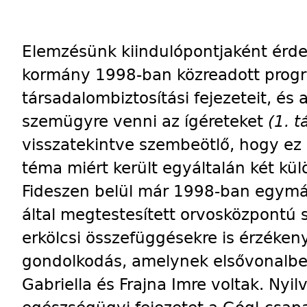
Elemzésünk kiindulópontjaként érde
kormány 1998-ban közreadott prog
társadalombiztosítási fejezeteit, és
szemügyre venni az ígéreteket
(1. t
visszatekintve szembeötlő, hogy ez 
téma miért került egyáltalán két kül
Fideszen belül már 1998-ban egymáss
által megtestesített orvosközpontú s
erkölcsi összefüggésekre is érzéken
gondolkodás, amelynek elsővonalbel
Gabriella és Frajna Imre voltak. Nyi