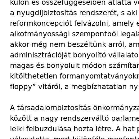
külön és összefüggéseiben átlátta v
a nyugdíjbiztosítás rendszerét, s aki
reformkoncepciót felvázolni, amely 
alkotmányossági szempontból legal
akkor még nem beszéltünk arról, ami
adminisztrációját bonyolító vállalat
magas és bonyolult módon számítand
kitölthetetlen formanyomtatványokr
floppy” vitáról, a megbízhatatlan nyi
A társadalombiztosítás önkormányza
között a nagy rendszerváltó parlame
lelki felbuzdulása hozta létre. A hat