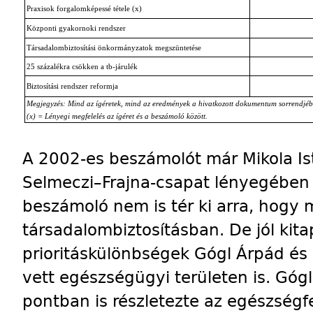
Praxisok forgalomképessé tétele (x)
Központi gyakornoki rendszer
Társadalombiztosítási önkormányzatok megszüntetése
25 százalékra csökken a tb-járulék
Biztosítási rendszer reformja
Megjegyzés: Mind az ígéretek, mind az eredmények a hivatkozott dokumentum sorrendjéb
(x) = Lényegi megfelelés az ígéret és a beszámoló között.
A 2002-es beszámolót már Mikola Is
Selmeczi–Frajna-csapat lényegében e
beszámoló nem is tér ki arra, hogy 
társadalombiztosításban. De jól kita
prioritáskülönbségek Gógl Árpád és 
vett egészségügyi területen is. Gógl
pontban is részletezte az egészségfej