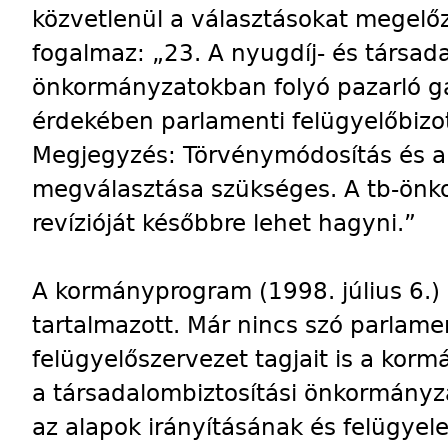
közvetlenül a választásokat megelő
fogalmaz: „23. A nyugdíj- és társada
önkormányzatokban folyó pazarló 
érdekében parlamenti felügyelőbizot
Megjegyzés: Törvénymódosítás és a 
megválasztása szükséges. A tb-önko
revízióját későbbre lehet hagyni.”
A kormányprogram (1998. július 6.)
tartalmazott. Már nincs szó parlament
felügyelőszervezet tagjait is a korm
a társadalombiztosítási önkormányz
az alapok irányításának és felügye