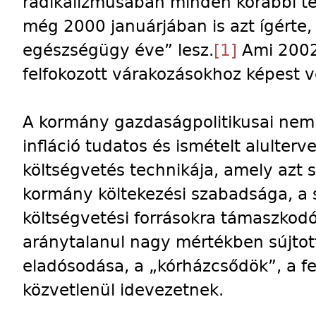
radikalizmusában minden korábbi ter
még 2000 januárjában is azt ígérte,
egészségügy éve” lesz.
[1]
Ami 2002-
felfokozott várakozásokhoz képest vo
A kormány gazdaságpolitikusai nem
infláció tudatos és ismételt alulter
költségvetés technikája, amely azt 
kormány költekezési szabadsága, a 
költségvetési forrásokra támaszkodó
aránytalanul nagy mértékben sújtot
eladósodása, a „kórházcsődök”, a fe
közvetlenül idevezetnek.