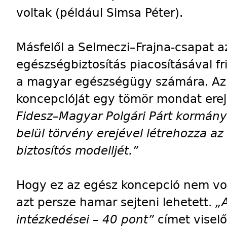
voltak (például Simsa Péter).
Másfelől a Selmeczi–Frajna-csapat a
egészségbiztosítás piacosításával f
a magyar egészségügy számára. Az
koncepcióját egy tömör mondat erej
Fidesz–Magyar Polgári Párt kormány
belül törvény erejével létrehozza az
biztosítós modelljét.”
Hogy ez az egész koncepció nem vo
azt persze hamar sejteni lehetett.
„
intézkedései – 40 pont”
címet visel