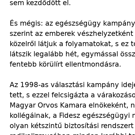
sem kezdődött el.
És mégis: az egészségügy kampány
szerint az emberek vészhelyzetkén
közelről látjuk a folyamatokat, s ez t
látszik legalább hét, egymással ös
fentebb körülírt ellentmondásra.
Az 1998-as választási kampány idején
tett, s ezzel felcsigázta a várakozá
Magyar Orvos Kamara elnökeként, n
kollégáinak, a Fidesz egészségügyi
olyan kétszintű biztosítási rendszert