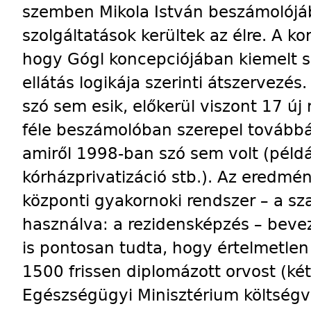
szemben Mikola István beszámolójá
szolgáltatások kerültek az élre. A k
hogy Gógl koncepciójában kiemelt s
ellátás logikája szerinti átszervezés
szó sem esik, előkerül viszont 17 új
féle beszámolóban szerepel tovább
amiről 1998-ban szó sem volt (példá
kórházprivatizáció stb.). Az eredmén
központi gyakornoki rendszer – a s
használva: a rezidensképzés – beveze
is pontosan tudta, hogy értelmetlen 
1500 frissen diplomázott orvost (két
Egészségügyi Minisztérium költség