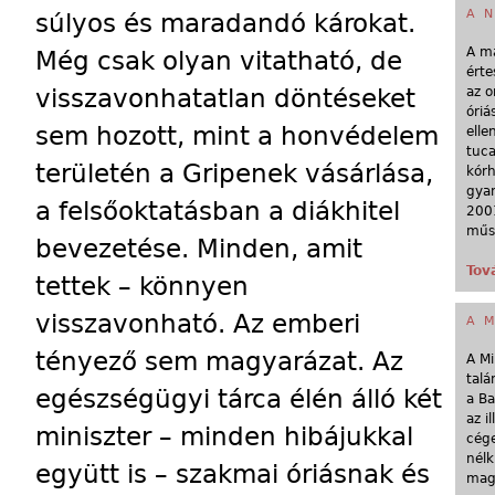
A 
súlyos és maradandó károkat.
A m
Még csak olyan vitatható, de
érte
visszavonhatatlan döntéseket
az o
óriá
sem hozott, mint a honvédelem
elle
tuca
területén a Gripenek vásárlása,
kórh
gya
a felsőoktatásban a diákhitel
2001
műsz
bevezetése. Minden, amit
Tov
tettek – könnyen
visszavonható. Az emberi
A M
tényező sem magyarázat. Az
A Mi
talá
egészségügyi tárca élén álló két
a Ba
az i
miniszter – minden hibájukkal
cég
nélk
együtt is – szakmai óriásnak és
mag