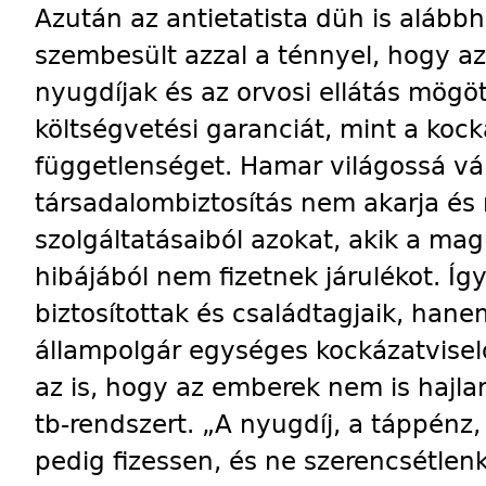
Azután az antietatista düh is alábbh
szembesült azzal a ténnyel, hogy az
nyugdíjak és az orvosi ellátás mögö
költségvetési garanciát, mint a kocká
függetlenséget. Hamar világossá vál
társadalombiztosítás nem akarja és 
szolgáltatásaiból azokat, akik a m
hibájából nem fizetnek járulékot. Így
biztosítottak és családtagjaik, hane
állampolgár egységes kockázatviselő
az is, hogy az emberek nem is hajla
tb-rendszert. „A nyugdíj, a táppénz,
pedig fizessen, és ne szerencsétlen