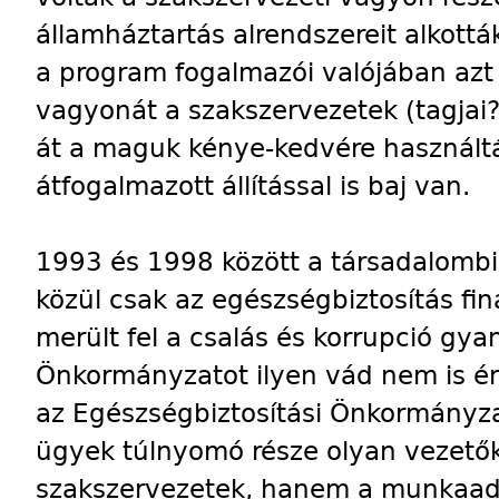
államháztartás alrendszereit alkottá
a program fogalmazói valójában azt
vagyonát a szakszervezetek (tagjai?
át a maguk kénye-kedvére használtá
átfogalmazott állítással is baj van.
1993 és 1998 között a társadalombiz
közül csak az egészségbiztosítás fi
merült fel a csalás és korrupció gyan
Önkormányzatot ilyen vád nem is érte
az Egészségbiztosítási Önkormányza
ügyek túlnyomó része olyan vezetők
szakszervezetek, hanem a munkaadó