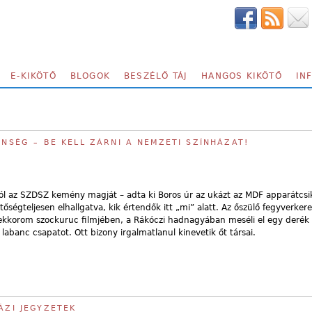
E-KIKÖTŐ
BLOGOK
BESZÉLŐ TÁJ
HANGOS KIKÖTŐ
IN
ÖNSÉG – BE KELL ZÁRNI A NEMZETI SZÍNHÁZAT!
tól az SZDSZ kemény magját – adta ki Boros úr az ukázt az MDF apparátcsi
őségteljesen elhallgatva, kik értendők itt „mi” alatt. Az őszülő fegyverker
kkorom szockuruc filmjében, a Rákóczi hadnagyában meséli el egy derék 
labanc csapatot. Ott bizony irgalmatlanul kinevetik őt társai.
ÁZI JEGYZETEK