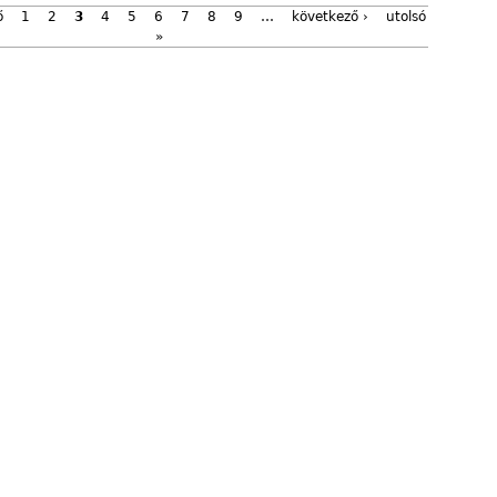
ő
1
2
3
4
5
6
7
8
9
…
következő ›
utolsó
»