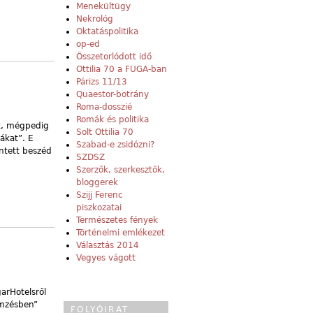
Menekültügy
Nekrológ
Oktatáspolitika
op-ed
Összetorlódott idő
Ottilia 70 a FUGA-ban
Párizs 11/13
Quaestor-botrány
Roma-dosszié
Romák és politika
ik, mégpedig
Solt Ottilia 70
vákat”. E
Szabad-e zsidózni?
intett beszéd
SZDSZ
Szerzők, szerkesztők,
bloggerek
Szijj Ferenc
piszkozatai
Természetes fények
Történelmi emlékezet
Választás 2014
Vegyes vágott
arHotelsről
emzésben”
FOLYÓIRAT