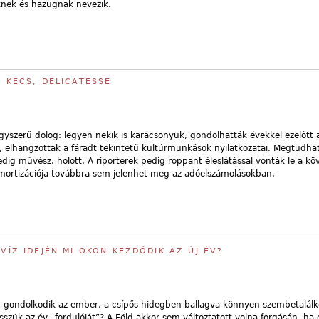
nknek és hazugnak nevezik.
, KECS, DELICATESSE
yszerű dolog: legyen nekik is karácsonyuk, gondolhatták évekkel ezelőtt a
k, elhangzottak a fáradt tekintetű kultúrmunkások nyilatkozatai. Megtudha
dig művész, holott. A riporterek pedig roppant éleslátással vonták le a kö
amortizációja továbbra sem jelenhet meg az adóelszámolásokban.
LVÍZ IDEJÉN MI OKON KEZDŐDIK AZ ÚJ ÉV?
g gondolkodik az ember, a csípős hidegben ballagva könnyen szembetalálk
esszük az év „fordulóját”? A Föld akkor sem változtatott volna forgásán, ha 