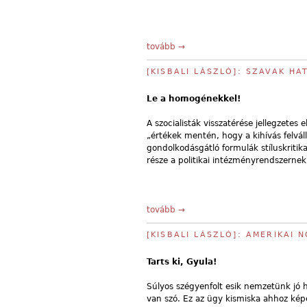
tovább →
[KISBALI LÁSZLÓ]: SZAVAK HA
Le a homogénekkel!
A szocialisták visszatérése jellegzete
„értékek mentén, hogy a kihívás felváll
gondolkodásgátló formulák stíluskritik
része a politikai intézményrendszernek
tovább →
[KISBALI LÁSZLÓ]: AMERIKAI 
Tarts ki, Gyula!
Súlyos szégyenfolt esik nemzetünk jó 
van szó. Ez az ügy kismiska ahhoz képe