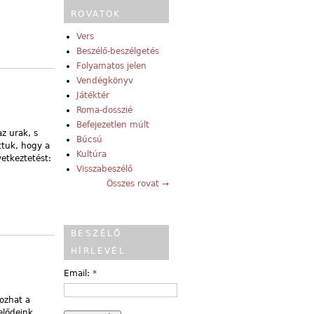
ROVATOK
Vers
Beszélő-beszélgetés
Folyamatos jelen
Vendégkönyv
Játéktér
Roma-dosszié
Befejezetlen múlt
z urak, s
Búcsú
ttuk, hogy a
Kultúra
vetkeztetést:
Visszabeszélő
Összes rovat →
BESZÉLŐ
HÍRLEVÉL
Email:
*
ozhat a
elődeink