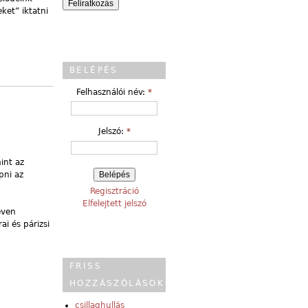
ket” iktatni
BELÉPÉS
Felhasználói név:
*
Jelszó:
*
int az
pni az
Regisztráció
Elfelejtett jelszó
éven
ai és párizsi
FRISS
HOZZÁSZÓLÁSOK
csillaghullás