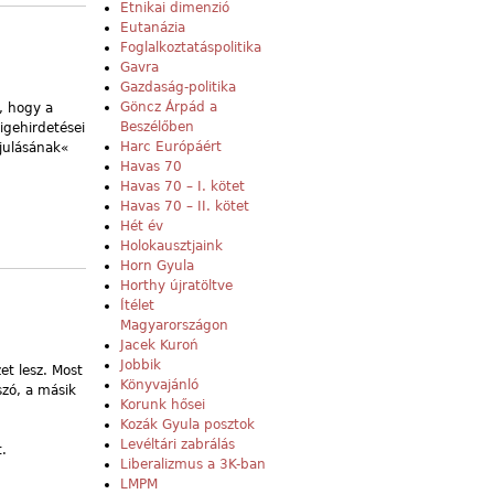
Etnikai dimenzió
Eutanázia
Foglalkoztatáspolitika
Gavra
Gazdaság-politika
Göncz Árpád a
, hogy a
Beszélőben
igehirdetései
Harc Európáért
újulásának«
Havas 70
Havas 70 – I. kötet
Havas 70 – II. kötet
Hét év
Holokausztjaink
Horn Gyula
Horthy újratöltve
Ítélet
Magyarországon
Jacek Kuroń
Jobbik
et lesz. Most
Könyvajánló
szó, a másik
Korunk hősei
Kozák Gyula posztok
Levéltári zabrálás
.
Liberalizmus a 3K-ban
LMPM