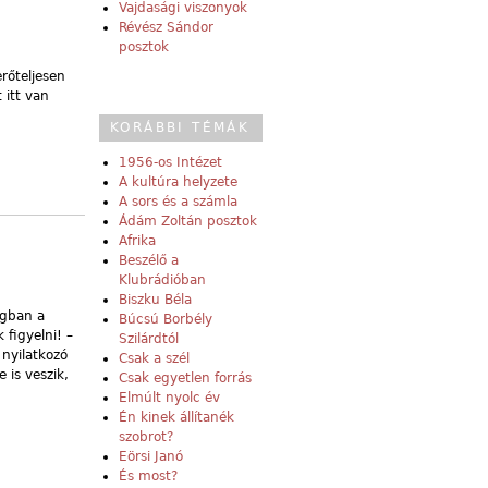
Vajdasági viszonyok
Révész Sándor
posztok
rőteljesen
 itt van
KORÁBBI TÉMÁK
1956-os Intézet
A kultúra helyzete
A sors és a számla
Ádám Zoltán posztok
Afrika
Beszélő a
Klubrádióban
Biszku Béla
ágban a
Búcsú Borbély
 figyelni! –
Szilárdtól
 nyilatkozó
Csak a szél
 is veszik,
Csak egyetlen forrás
Elmúlt nyolc év
Én kinek állítanék
szobrot?
Eörsi Janó
És most?