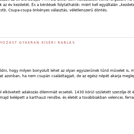
 az év kezdetét. És a kérdések folytathatók: miért kell egyáltalán „kezdete
 stb. Csupa-csupa önkényes választás, véletlenszerű döntés.
NYOZÁST GYAKRAN KÍSÉRI RABLÁS
dni, hogy milyen bonyolult lehet az olyan egyszerűnek tűnő művelet is, m
at azonban, ha nem csupán családtagjait, de az egész népét akarja megle
l elkövetett adakozás dilemmáit ecseteli. 1430 körül született szerzője öt 
majd belépett a karthauzi rendbe, és életét a továbbiakban velencei, ferrar