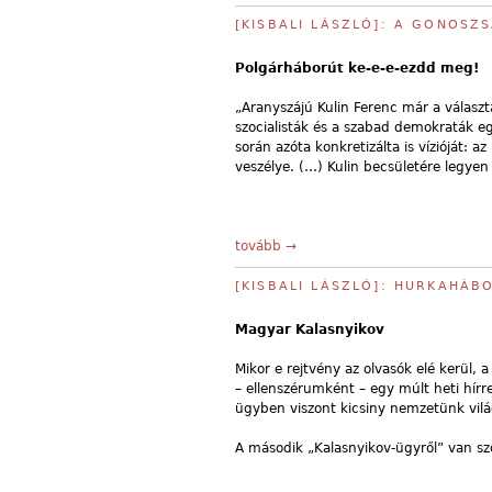
[KISBALI LÁSZLÓ]: A GONOSZ
Polgárháborút ke-e-e-ezdd meg!
„Aranyszájú Kulin Ferenc már a választ
szocialisták és a szabad demokraták e
során azóta konkretizálta is vízióját: 
veszélye. (…) Kulin becsületére legy
tovább →
[KISBALI LÁSZLÓ]: HURKAHÁB
Magyar Kalasnyikov
Mikor e rejtvény az olvasók elé kerül,
– ellenszérumként – egy múlt heti hír
ügyben viszont kicsiny nemzetünk világ
A második „Kalasnyikov-ügyről” van sz