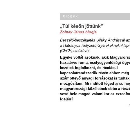
Blogok
„Túl későn jöttünk”
Zolnay János blogja
Beszélő-beszélgetés Ujlaky Andrással az
a Hátrányos Helyzetű Gyerekeknek Alapí
(CFCF) elnökével
Egyike voltál azoknak, akik Magyarors
hazatérve roma, esélyegyenlőségi ügy
kezdtek foglalkozni, és ráadásul
kapcsolatrendszerük révén ehhez még
számottevő anyagi forrásokat is tudtak
mozgósítani. Mi indított téged arra, ho
magyarországi közéletnek ebbe a rész
vesd bele magad valamikor az ezredfo
idején?