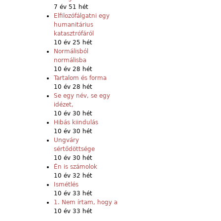
7 év 51 hét
Elfilozófálgatni egy
humanitárius
katasztrófáról
10 év 25 hét
Normálisból
normálisba
10 év 28 hét
Tartalom és forma
10 év 28 hét
Se egy név, se egy
idézet,
10 év 30 hét
Hibás kiindulás
10 év 30 hét
Ungváry
sértődöttsége
10 év 30 hét
Én is számolok
10 év 32 hét
Ismétlés
10 év 33 hét
1. Nem írtam, hogy a
10 év 33 hét