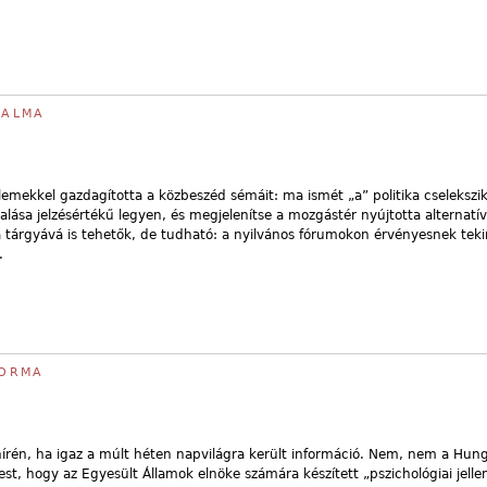
TALMA
s elemekkel gazdagította a közbeszéd sémáit: ma ismét „a” politika cseleksz
alása jelzésértékű legyen, és megjelenítse a mozgástér nyújtotta alternatí
a tárgyává is tehetők, de tudható: a nyilvános fórumokon érvényesnek tek
.
NORMA
hírén, ha igaz a múlt héten napvilágra került információ. Nem, nem a Hung
st, hogy az Egyesült Államok elnöke számára készített „pszichológiai jell