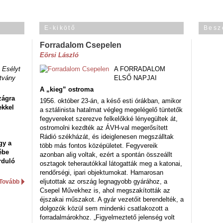
E-kikötő
Besz
Forradalom Csepelen
Eörsi László
 Esélyt
A FORRADALOM
tvány
ELSŐ NAPJAI
A „kieg” ostroma
zágra
1956. október 23-án, a késő esti órákban, amikor
ekkel
a sztálinista hatalmat végleg megelégelő tüntetők
fegyvereket szerezve felkelőkké lényegültek át,
ostromolni kezdték az ÁVH-val megerősített
Rádió székházát, és ideiglenesen megszálltak
gy a
több más fontos középületet. Fegyvereik
ébe
azonban alig voltak, ezért a spontán összeállt
rduló
osztagok teherautókkal látogatták meg a katonai,
rendőrségi, ipari objektumokat. Hamarosan
eljutottak az ország legnagyobb gyárához, a
Tovább
Csepel Művekhez is, ahol megszakították az
éjszakai műszakot. A gyár vezetőit berendelték, a
dolgozók közül sem mindenki csatlakozott a
forradalmárokhoz. „Figyelmeztető jelenség volt