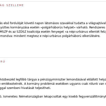
SÁG SZELLEME
ás első fordulóját követő napon látomásos szavakkal tudatta a világsajtóval
gyüttes kormányzása esetén »polgárháborús helyzet« várható. Rendszeres 
az MSZP és az SZDSZ koalíciója esetén fenyeget »a népi-urbánus ellentét fel
en mondva: mindent megtesz e népi-urbánus polgárháború elkerülésére.
ORÚ
 a közbeszéd legfőbb tárgya a pénzügyminiszter lemondásával előállott helyz
re emlékeztetnék. A kormány problémái esetében ugyanis csak rólunk van 
gal szembeni hivatását teljesítheti.
ó. Ismeretes: Németországban lekapcsoltak egy kisebb fegyverszállítmányt