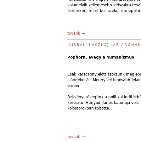
valamelyik kellemesebb időszakra teszik
életünkbe, miért kell ezeket ünnepelni
tovább →
[KISBALI LÁSZLÓ]: AZ ADOMÁ
Pophorn, avagy a humanizmus
Csak karácsony előtt szoktunk meglepő
ajándékozás. Mennyivel fogósabb felad
ember.
Rejtvényszövegünk a politikai indítékbó
keresztül Hunyadi János katonája volt, 
kolostorokban töltötte.
tovább →