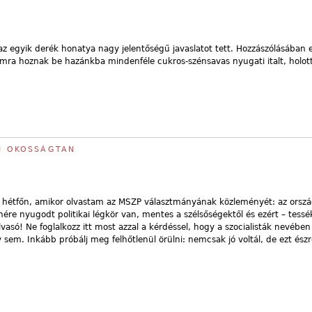
z egyik derék honatya nagy jelentőségű javaslatot tett. Hozzászólásában e
ámra hoznak be hazánkba mindenféle cukros-szénsavas nyugati italt, holott
MI OKOSSÁGTAN
na hétfőn, amikor olvastam az MSZP választmányának közleményét: az orsz
ére nyugodt politikai légkör van, mentes a szélsőségektől és ezért – tessék
olvasó! Ne foglalkozz itt most azzal a kérdéssel, hogy a szocialisták nevében
sem. Inkább próbálj meg felhőtlenül örülni: nemcsak jó voltál, de ezt észre