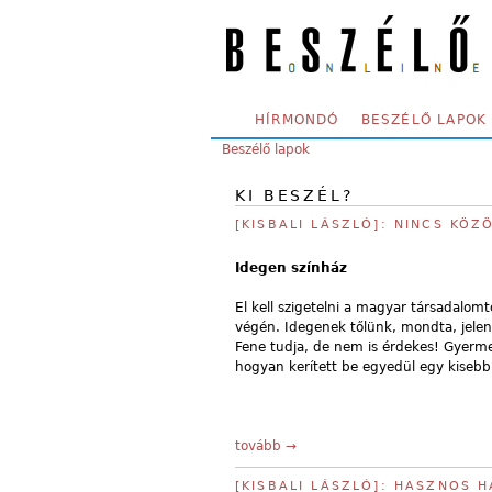
Skip to main content
SECONDARY MENU
HÍRMONDÓ
BESZÉLŐ LAPOK
YOU ARE HERE:
Beszélő lapok
KI BESZÉL?
[KISBALI LÁSZLÓ]: NINCS KÖZ
Idegen színház
El kell szigetelni a magyar társadalom
végén. Idegenek tőlünk, mondta, jelent
Fene tudja, de nem is érdekes! Gyerme
hogyan kerített be egyedül egy kisebb 
tovább →
[KISBALI LÁSZLÓ]: HASZNOS H