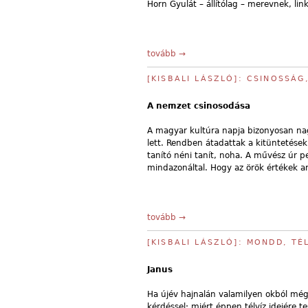
Horn Gyulát – állítólag – merevnek, li
tovább →
[KISBALI LÁSZLÓ]: CSINOSSÁG
A nemzet csinosodása
A magyar kultúra napja bizonyosan nag
lett. Rendben átadattak a kitüntetése
tanító néni tanít, noha. A művész úr pe
mindazonáltal. Hogy az örök értékek 
tovább →
[KISBALI LÁSZLÓ]: MONDD, TÉ
Janus
Ha újév hajnalán valamilyen okból mé
kérdéssel: miért éppen télvíz idejére t