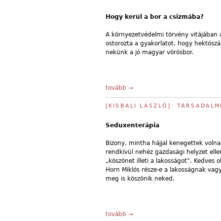
Hogy kerül a bor a csizmába?
A környezetvédelmi törvény vitájában a
ostorozta a gyakorlatot, hogy hektósz
nekünk a jó magyar vörösbor.
tovább →
[KISBALI LÁSZLÓ]: TÁRSADAL
Seduxenterápia
Bizony, mintha hájjal kenegettek vol
rendkívül nehéz gazdasági helyzet ellen
„köszönet illeti a lakosságot”. Kedves 
Horn Miklós része-e a lakosságnak vagy 
meg is köszönik neked.
tovább →