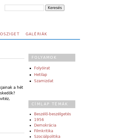
FOSZIGET
GALÉRIÁK
FOLYAMOK
Folyóirat
Hetilap
Szamizdat
kjainak a hét
eskedők?
vitéz,
CÍMLAP TÉMÁK
Beszélő-beszélgetés
1956
Demokrácia
Filmkritika
Szociálpolitika