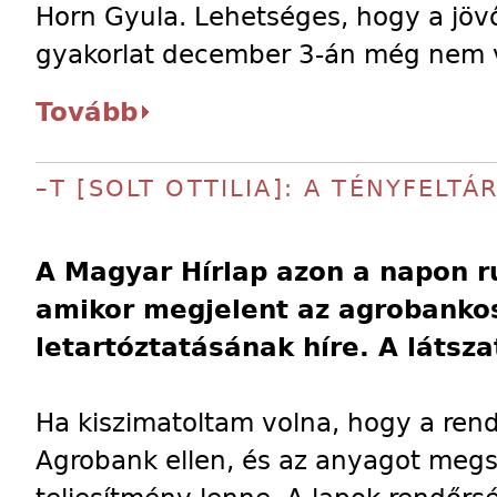
Horn Gyula. Lehetséges, hogy a jövő
gyakorlat december 3-án még nem v
Tovább
–T [SOLT OTTILIA]: A TÉNYFELTÁ
A Magyar Hírlap azon a napon ru
amikor megjelent az agrobanko
letartóztatásának híre. A látsza
Ha kiszimatoltam volna, hogy a rend
Agrobank ellen, és az anyagot megs