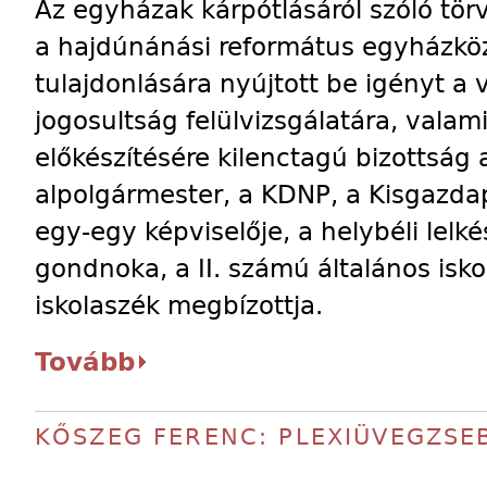
Az egyházak kárpótlásáról szóló tör
a hajdúnánási református egyházköz
tulajdonlására nyújtott be igényt a
jogosultság felülvizsgálatára, vala
előkészítésére kilenctagú bizottság a
alpolgármester, a KDNP, a Kisgazd
egy-egy képviselője, a helybéli lelké
gondnoka, a II. számú általános isko
iskolaszék megbízottja.
Tovább
KŐSZEG FERENC: PLEXIÜVEGZSE