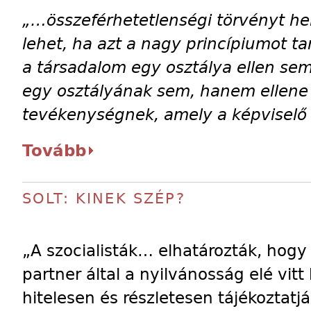
„…összeférhetetlenségi törvényt he
lehet, ha azt a nagy princípiumot ta
a társadalom egy osztálya ellen se
egy osztályának sem, hanem ellene 
tevékenységnek, amely a képviselő f
Tovább
SOLT: KINEK SZÉP?
„A szocialisták… elhatározták, hogy 
partner által a nyilvánosság elé vit
hitelesen és részletesen tájékoztatj