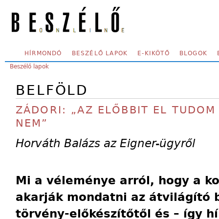
Skip to main content
SECONDARY MENU
HÍRMONDÓ
BESZÉLŐ LAPOK
E-KIKÖTŐ
BLOGOK
YOU ARE HERE:
Beszélő lapok
BELFÖLD
ZÁDORI: „AZ ELŐBBIT EL TUDOM
NEM”
Horváth Balázs az Eigner-ügyről
Mi a véleménye arról, hogy a ko
akarják mondatni az átvilágító 
törvény-előkészítőtől és – így hí