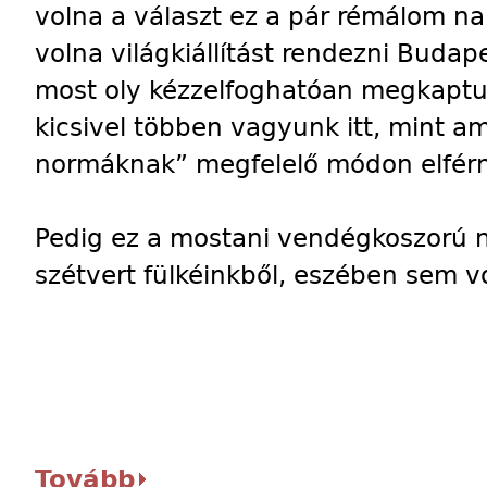
volna a választ ez a pár rémálom na
volna világkiállítást rendezni Budap
most oly kézzelfoghatóan megkaptunk
kicsivel többen vagyunk itt, mint a
normáknak” megfelelő módon elfér
Pedig ez a mostani vendégkoszorú ne
szétvert fülkéinkből, eszében sem v
Tovább