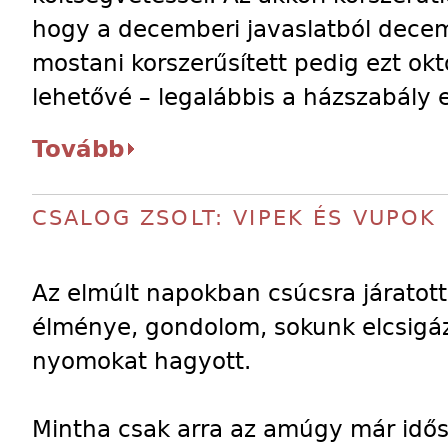
hogy a decemberi javaslatból dece
mostani korszerűsített pedig ezt okt
lehetővé – legalábbis a házszabály e
Tovább
CSALOG ZSOLT: VIPEK ÉS VUPOK
Az elmúlt napokban csúcsra járatot
élménye, gondolom, sokunk elcsigá
nyomokat hagyott.
Mintha csak arra az amúgy már idős