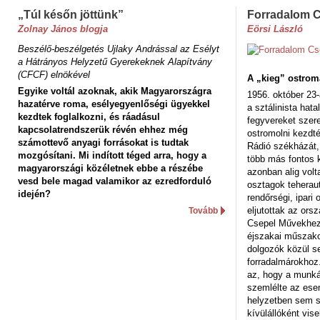
„Túl későn jöttünk”
Forradalom 
Zolnay János blogja
Eörsi László
Beszélő-beszélgetés Ujlaky Andrással az Esélyt
a Hátrányos Helyzetű Gyerekeknek Alapítvány
(CFCF) elnökével
A „kieg” ostrom
Egyike voltál azoknak, akik Magyarországra
1956. október 23-
hazatérve roma, esélyegyenlőségi ügyekkel
a sztálinista hat
kezdtek foglalkozni, és ráadásul
fegyvereket szere
kapcsolatrendszerük révén ehhez még
ostromolni kezdt
számottevő anyagi forrásokat is tudtak
Rádió székházát,
mozgósítani. Mi indított téged arra, hogy a
több más fontos 
magyarországi közéletnek ebbe a részébe
azonban alig volt
vesd bele magad valamikor az ezredforduló
osztagok teheraut
idején?
rendőrségi, ipar
eljutottak az ors
Tovább
Csepel Művekhez 
éjszakai műszakot
dolgozók közül s
forradalmárokhoz.
az, hogy a munk
szemlélte az es
helyzetben sem s
kívülállóként vise