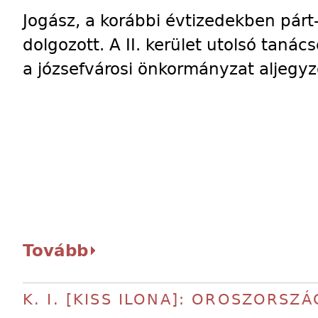
Jogász, a korábbi évtizedekben párt
dolgozott. A II. kerület utolsó taná
a józsefvárosi önkormányzat aljegyz
Tovább
K. I. [KISS ILONA]: OROSZORSZÁ