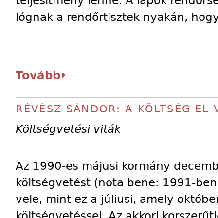
teljesítmény lenne. A lapok rendőrsé
lógnak a rendőrtisztek nyakán, hog
Tovább
RÉVÉSZ SÁNDOR: A KÖLTSÉG EL 
Költségvetési viták
Az 1990-es májusi kormány decembe
költségvetést (nota bene: 1991-ben 
vele, mint ez a júliusi, amely októbe
költségvetéssel. Az akkori korszerűt