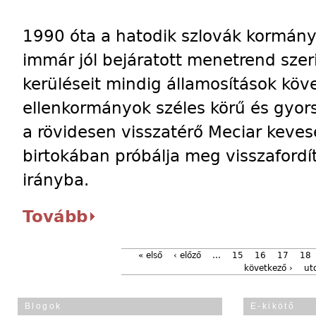
1990 óta a hatodik szlovák kormán
immár jól bejáratott menetrend szer
kerüléseit mindig államosítások köve
ellenkormányok széles körű és gyors
a rövidesen visszatérő Meciar keves
birtokában próbálja meg visszafordít
irányba.
Tovább
« első
‹ előző
…
15
16
17
18
következő ›
ut
Blogok
E-kikötő