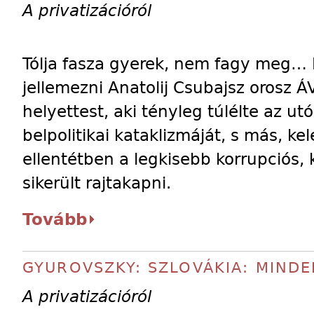
A privatizációról
Tólja fasza gyerek, nem fagy meg… E
jellemezni Anatolij Csubajsz orosz Á
helyettest, aki tényleg túlélte az ut
belpolitikai kataklizmáját, s más, ke
ellentétben a legkisebb korrupciós
sikerült rajtakapni.
Tovább
GYUROVSZKY: SZLOVÁKIA: MINDE
A privatizációról