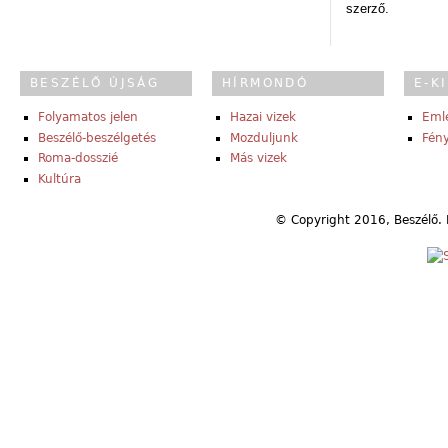
szerző.
BESZÉLŐ ÚJSÁG
HÍRMONDÓ
E-K
Folyamatos jelen
Hazai vizek
Eml
Beszélő-beszélgetés
Mozduljunk
Fény
Roma-dosszié
Más vizek
Kultúra
© Copyright 2016, Beszélő. 