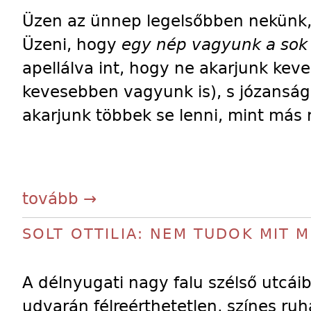
Üzen az ünnep legelsőbben nekünk,
Üzeni, hogy
egy nép vagyunk a sok
apellálva int, hogy ne akarjunk kev
kevesebben vagyunk is), s józanságu
akarjunk többek se lenni, mint más
tovább →
SOLT OTTILIA: NEM TUDOK MIT 
A délnyugati nagy falu szélső utcá
udvarán félreérthetetlen, színes ruhá