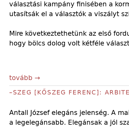
választási kampány finisében a kormá
utasítsák el a választók a viszályt sz
Mire következtethetünk az első ford
hogy bölcs dolog volt kétféle válasz
tovább →
–SZEG [KŐSZEG FERENC]: ARBIT
Antall József elegáns jelenség. A mai
a legelegánsabb. Elegánsak a jól sz