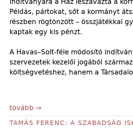
indítványára a Ház leszavazta a kor
Példás, pártokat, sőt a kormányt áts
részben rögtönzött – összjátékkal g
kaptak egy kis pénzt.
A Havas–Solt-féle módosító indítvá
szervezetek kezelői jogából szárma
költségvetéshez, hanem a Társadalom
tovább →
TAMÁS FERENC: A SZABADSÁG IS