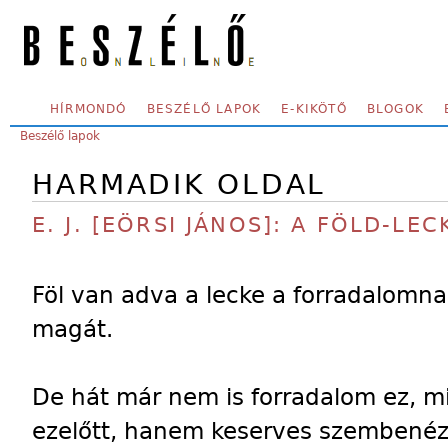
Skip to main content
SECONDARY MENU
HÍRMONDÓ
BESZÉLŐ LAPOK
E-KIKÖTŐ
BLOGOK
YOU ARE HERE:
Beszélő lapok
HARMADIK OLDAL
E. J. [EÖRSI JÁNOS]: A FÖLD-LEC
Föl van adva a lecke a forradalomna
magát.
De hát már nem is forradalom ez, mi
ezelőtt, hanem keserves szembenézé