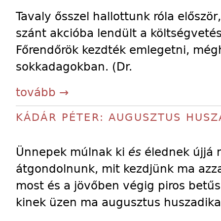
Tavaly ősszel hallottunk róla előszö
szánt akcióba lendült a költségvetés
Főrendőrök kezdték emlegetni, még
sokkadagokban. (Dr.
tovább →
KÁDÁR PÉTER: AUGUSZTUS HUSZ
Ünnepek múlnak ki
és
élednek újjá
átgondolnunk, mit kezdjünk ma azza
most és a jövőben végig piros betűs
kinek üzen ma augusztus huszadika