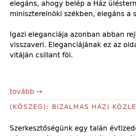
elegáns, ahogy belép a Ház ülésterm
miniszterelnöki székben, elegáns a so
Igazi eleganciája azonban abban re
visszaveri. Eleganciájának ez az ol
vitáján csillant föl.
tovább →
(KŐSZEG): BIZALMAS HÁZI KÖZL
Szerkesztőségünk egy talán évtizede