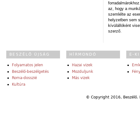
forradalmárokhoz.
az, hogy a munk
szemlélte az es
helyzetben sem s
kívülállóként vise
szerző.
BESZÉLŐ ÚJSÁG
HÍRMONDÓ
E-K
Folyamatos jelen
Hazai vizek
Eml
Beszélő-beszélgetés
Mozduljunk
Fény
Roma-dosszié
Más vizek
Kultúra
© Copyright 2016, Beszélő. 