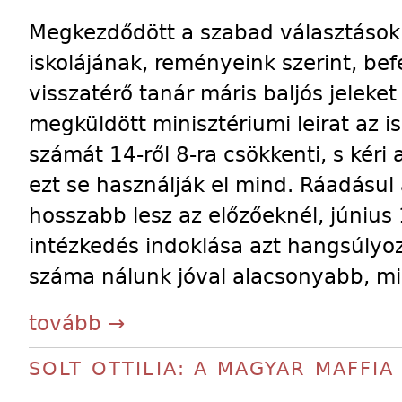
Megkezdődött a szabad választások u
iskolájának, reményeink szerint, bef
visszatérő tanár máris baljós jeleket
megküldött minisztériumi leirat az i
számát 14-ről 8-ra csökkenti, s kéri
ezt se használják el mind. Ráadásul 
hosszabb lesz az előzőeknél, június 1
intézkedés indoklása azt hangsúlyoz
száma nálunk jóval alacsonyabb, m
tovább →
SOLT OTTILIA: A MAGYAR MAFFIA