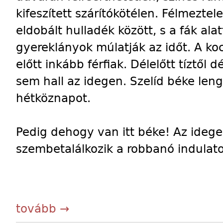
kifeszített szárítókötélen. Félmez
eldobált hulladék között, s a fák al
gyereklányok múlatják az időt. A koc
előtt inkább férfiak. Délelőtt tíztől
sem hall az idegen. Szelíd béke leng
hétköznapot.
Pedig dehogy van itt béke! Az idege
szembetalálkozik a robbanó indulato
tovább →