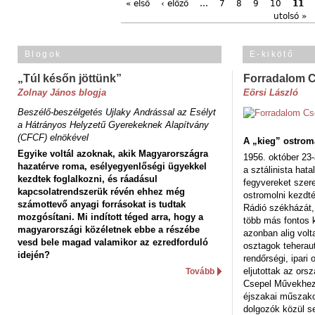
« első
‹ előző
…
7
8
9
10
11
utolsó »
Blogok
E-kikötő
„Túl későn jöttünk”
Forradalom 
Zolnay János blogja
Eörsi László
Beszélő-beszélgetés Ujlaky Andrással az Esélyt
a Hátrányos Helyzetű Gyerekeknek Alapítvány
(CFCF) elnökével
A „kieg” ostrom
Egyike voltál azoknak, akik Magyarországra
1956. október 23-
hazatérve roma, esélyegyenlőségi ügyekkel
a sztálinista hat
kezdtek foglalkozni, és ráadásul
fegyvereket szere
kapcsolatrendszerük révén ehhez még
ostromolni kezdt
számottevő anyagi forrásokat is tudtak
Rádió székházát,
mozgósítani. Mi indított téged arra, hogy a
több más fontos 
magyarországi közéletnek ebbe a részébe
azonban alig volt
vesd bele magad valamikor az ezredforduló
osztagok teheraut
idején?
rendőrségi, ipar
eljutottak az ors
Tovább
Csepel Művekhez 
éjszakai műszakot
dolgozók közül s