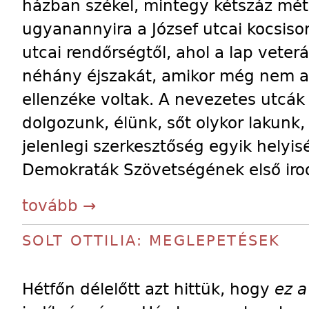
házban székel, mintegy kétszáz méte
ugyanannyira a József utcai kocsisor
utcai rendőrségtől, ahol a lap veter
néhány éjszakát, amikor még nem 
ellenzéke voltak. A nevezetes utcák 
dolgozunk, élünk, sőt olykor lakunk, i
jelenlegi szerkesztőség egyik hely
Demokraták Szövetségének első iro
tovább →
SOLT OTTILIA: MEGLEPETÉSEK
Hétfőn délelőtt azt hittük, hogy
ez 