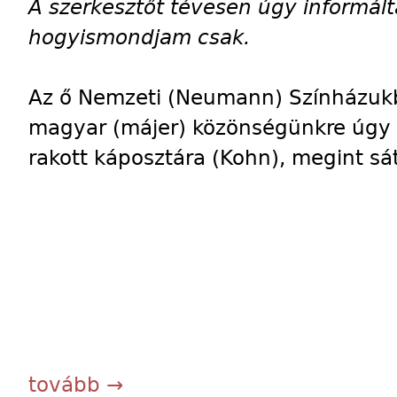
A szerkesztőt tévesen úgy informál
hogyismondjam csak.
Az ő Nemzeti (Neumann) Színházuk
magyar (májer) közönségünkre úgy t
rakott káposztára (Kohn), megint sát
tovább →