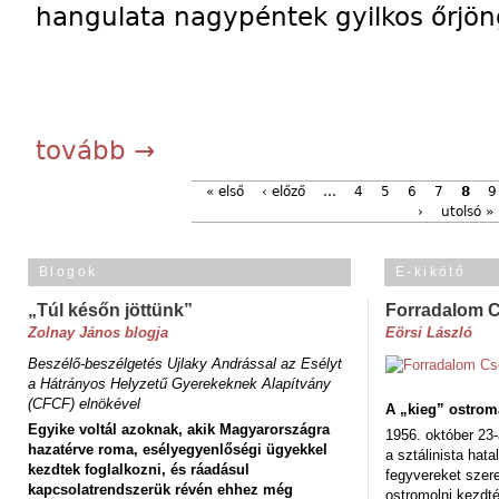
hangulata nagypéntek gyilkos őrjö
tovább →
« első
‹ előző
…
4
5
6
7
8
9
›
utolsó »
Blogok
E-kikötő
„Túl későn jöttünk”
Forradalom 
Zolnay János blogja
Eörsi László
Beszélő-beszélgetés Ujlaky Andrással az Esélyt
a Hátrányos Helyzetű Gyerekeknek Alapítvány
(CFCF) elnökével
A „kieg” ostrom
Egyike voltál azoknak, akik Magyarországra
1956. október 23-
hazatérve roma, esélyegyenlőségi ügyekkel
a sztálinista hat
kezdtek foglalkozni, és ráadásul
fegyvereket szere
kapcsolatrendszerük révén ehhez még
ostromolni kezdt