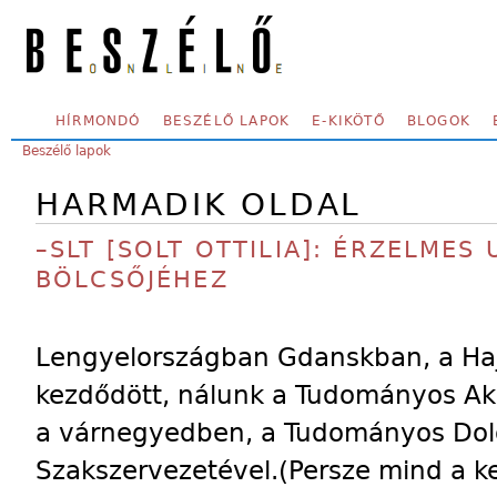
Skip to main content
SECONDARY MENU
HÍRMONDÓ
BESZÉLŐ LAPOK
E-KIKÖTŐ
BLOGOK
YOU ARE HERE:
Beszélő lapok
HARMADIK OLDAL
–SLT [SOLT OTTILIA]: ÉRZELMES
BÖLCSŐJÉHEZ
Lengyelországban Gdanskban, a Hajó
kezdődött, nálunk a Tudományos Ak
a várnegyedben, a Tudományos Dol
Szakszervezetével.(Persze mind a k