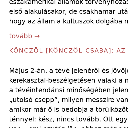
északamerikai államok törvényhozás
első alakulásakor, de csakhamar után
hogy az állam a kultuszok dolgába 
tovább →
KÖNCZÖL [KÖNCZÖL CSABA]: AZ
Május 2-án, a tévé jelenéről és jövő
kerekasztal-beszélgetésen valaki a n
a tévéintendánsi minőségében jelen
„utolsó csepp”, milyen messzire van
amikor már ő is bedobja a törülköz
ténnyel: kész, nincs tovább. Ott egy