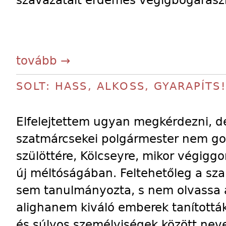
szavazatait érdemes végigbogarász
tovább →
SOLT: HASS, ALKOSS, GYARAPÍTS!
Elfelejtettem ugyan megkérdezni, d
szatmárcsekei polgármester nem gon
szülöttére, Kölcseyre, mikor végiggo
új méltóságában. Feltehetőleg a sz
sem tanulmányozta, s nem olvassa a
alighanem kiváló emberek tanították
és súlyos személyiségek között nev