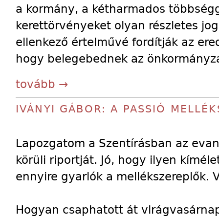
a kormány, a kétharmados többségg
kerettörvényeket olyan részletes jog
ellenkező értelművé fordítják az ere
hogy belegebednek az önkormányza
tovább →
IVÁNYI GÁBOR: A PASSIÓ MELLÉ
Lapozgatom a Szentírásban az evan
körüli riportját. Jó, hogy ilyen kímél
ennyire gyarlók a mellékszereplők
Hogyan csaphatott át virágvasárnap