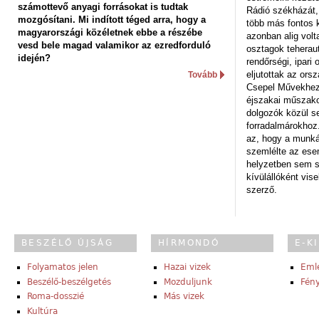
számottevő anyagi forrásokat is tudtak
Rádió székházát,
mozgósítani. Mi indított téged arra, hogy a
több más fontos 
magyarországi közéletnek ebbe a részébe
azonban alig volt
vesd bele magad valamikor az ezredforduló
osztagok teheraut
idején?
rendőrségi, ipar
eljutottak az ors
Tovább
Csepel Művekhez 
éjszakai műszakot
dolgozók közül s
forradalmárokhoz.
az, hogy a munk
szemlélte az es
helyzetben sem s
kívülállóként vise
szerző.
BESZÉLŐ ÚJSÁG
HÍRMONDÓ
E-K
Folyamatos jelen
Hazai vizek
Eml
Beszélő-beszélgetés
Mozduljunk
Fény
Roma-dosszié
Más vizek
Kultúra