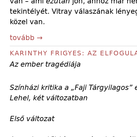
van – ami
ezután
jön, ahhoz már ne
tekintélyét. Vitray válaszának lény
közel van.
tovább →
KARINTHY FRIGYES: AZ ELFOGUL
Az ember tragédiája
Színházi kritika a „Faji Tárgyilagos”
Lehel, két változatban
Első változat