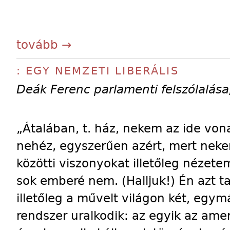
tovább →
: EGY NEMZETI LIBERÁLIS
Deák Ferenc parlamenti felszólalása
„Átalában, t. ház, nekem az ide von
nehéz, egyszerűen azért, mert neke
közötti viszonyokat illetőleg nézete
sok emberé nem. (Halljuk!) Én azt t
illetőleg a művelt világon két, egym
rendszer uralkodik: az egyik az amer