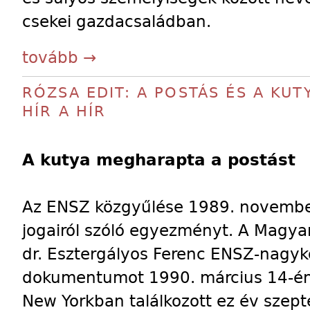
csekei gazdacsaládban.
tovább →
RÓZSA EDIT: A POSTÁS ÉS A KU
HÍR A HÍR
A kutya megharapta a postást
Az ENSZ közgyűlése 1989. novembe
jogairól szóló egyezményt. A Magya
dr. Esztergályos Ferenc ENSZ-nagykö
dokumentumot 1990. március 14-én
New Yorkban találkozott ez év sze