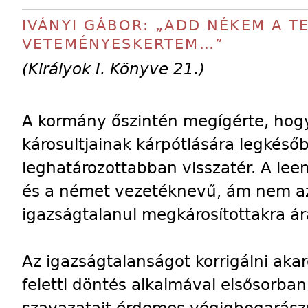
IVÁNYI GÁBOR: „ADD NÉKEM A T
VETEMÉNYESKERTEM…”
(Királyok I. Könyve 21.)
A kormány őszintén megígérte, hogy
károsultjainak kárpótlására legkés
leghatározottabban visszatér. A leen
és a német vezetéknevű, ám nem az 
igazságtalanul megkárosítottakra á
Az igazságtalanságot korrigálni aka
feletti döntés alkalmával elsősorba