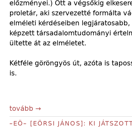
előzményei.) Ott a végsőkig elkesere
proletár, aki szervezetté formálta vá
elméleti kérdéseiben legjáratosabb,
képzett társadalomtudományi értelm
ültette át az elméletet.
Kétféle göröngyös út, azóta is tapo
is.
tovább →
–EÖ– [EÖRSI JÁNOS]: KI JÁTSZOT