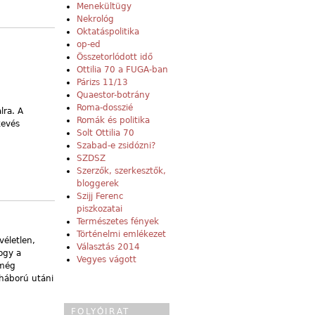
Menekültügy
Nekrológ
Oktatáspolitika
op-ed
Összetorlódott idő
Ottilia 70 a FUGA-ban
Párizs 11/13
Quaestor-botrány
Roma-dosszié
lra. A
Romák és politika
kevés
Solt Ottilia 70
Szabad-e zsidózni?
SZDSZ
Szerzők, szerkesztők,
bloggerek
Szijj Ferenc
piszkozatai
Természetes fények
Történelmi emlékezet
életlen,
Választás 2014
ogy a
Vegyes vágott
 még
 háború utáni
FOLYÓIRAT