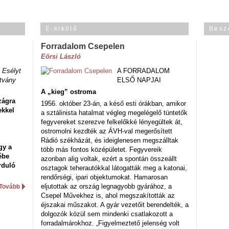
E-kikötő
Besz
Forradalom Csepelen
Eörsi László
 Esélyt
A FORRADALOM
tvány
ELSŐ NAPJAI
A „kieg” ostroma
zágra
1956. október 23-án, a késő esti órákban, amikor
ekkel
a sztálinista hatalmat végleg megelégelő tüntetők
fegyvereket szerezve felkelőkké lényegültek át,
ostromolni kezdték az ÁVH-val megerősített
Rádió székházát, és ideiglenesen megszálltak
gy a
több más fontos középületet. Fegyvereik
ébe
azonban alig voltak, ezért a spontán összeállt
rduló
osztagok teherautókkal látogatták meg a katonai,
rendőrségi, ipari objektumokat. Hamarosan
eljutottak az ország legnagyobb gyárához, a
Tovább
Csepel Művekhez is, ahol megszakították az
éjszakai műszakot. A gyár vezetőit berendelték, a
dolgozók közül sem mindenki csatlakozott a
forradalmárokhoz. „Figyelmeztető jelenség volt