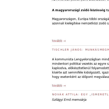
A magyarországi zsidó közösség ta
Magyarországon, Európa többi országáh
azonnali kielégítése nemzetközi zsidó s
tovább →
TISCHLER JÁNOS: MUNKÁSMEG
A kommunista Lengyelországban mindig
mindenkori politikai vezetés az egyre 
kapkodva, előkészítetlenül folyamodot
kísérte azt semmiféle kidolgozott, igaz
hogy esetenként az időpont megválasz
tovább →
NOVÁK ATTILA: EGY „ISMERET
Szilágyi Ernő memoárja