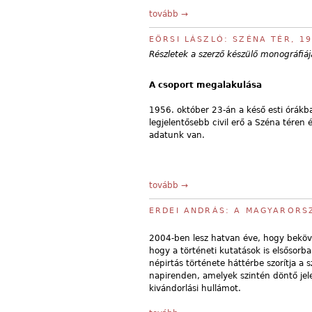
tovább →
EÖRSI LÁSZLÓ: SZÉNA TÉR, 1
Részletek a szerző készülő monográfiáj
A csoport megalakulása
1956. október 23-án a késő esti órákban
legjelentősebb civil erő a Széna téren
adatunk van.
tovább →
ERDEI ANDRÁS: A MAGYARORSZ
2004-ben lesz hatvan éve, hogy beköve
hogy a történeti kutatások is elsősorb
népirtás története háttérbe szorítja 
napirenden, amelyek szintén döntő jel
kivándorlási hullámot.