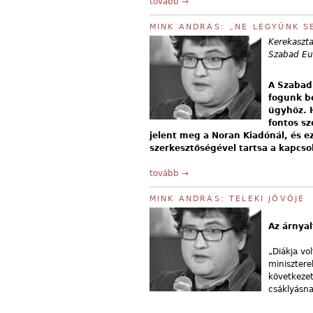
tovább →
MINK ANDRÁS: „NE LEGYÜNK S
Kerekaszta
Szabad Eu
A Szabad
fogunk b
ügyhöz. 
fontos sz
jelent meg a Noran Kiadónál, és ez
szerkesztőségével tartsa a kapcso
tovább →
MINK ANDRÁS: TELEKI JÖVŐJE
Az árnyal
„Diákja vo
minisztere
következet
csáklyásna