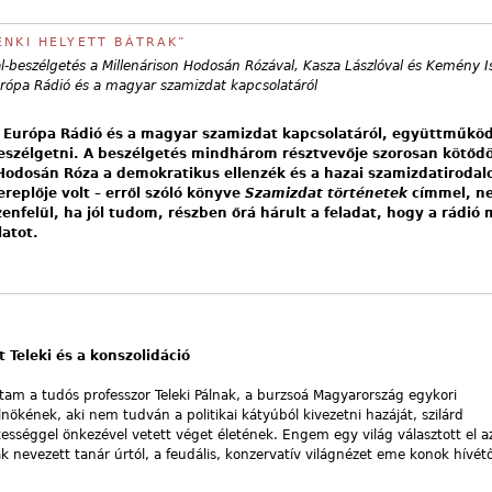
ENKI HELYETT BÁTRAK”
l-beszélgetés a Millenárison Hodosán Rózával, Kasza Lászlóval és Kemény I
rópa Rádió és a magyar szamizdat kapcsolatáról
 Európa Rádió és a magyar szamizdat kapcsolatáról, együttműköd
eszélgetni. A beszélgetés mindhárom résztvevője szorosan kötődö
Hodosán Róza a demokratikus ellenzék és a hazai szamizdatirodal
ereplője volt – erről szóló könyve
Szamizdat történetek
címmel, n
enfelül, ha jól tudom, részben őrá hárult a feladat, hogy a rádió
latot.
t Teleki és a konszolidáció
ltam a tudós professzor Teleki Pálnak, a burzsoá Magyarország egykori
lnökének, aki nem tudván a politikai kátyúból kivezetni hazáját, szilárd
ességgel önkezével vetett véget életének. Engem egy világ választott el a
k nevezett tanár úrtól, a feudális, konzervatív világnézet eme konok hívétő