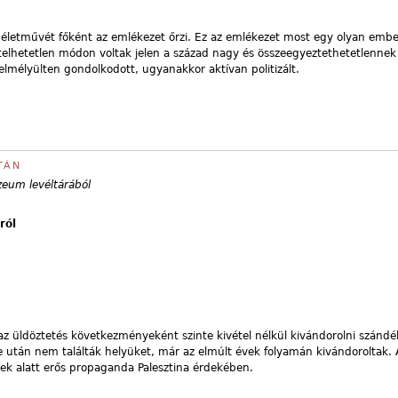
 életművét főként az emlékezet őrzi. Ez az emlékezet most egy olyan ember
telhetetlen módon voltak jelen a század nagy és összeegyeztethetetlennek
lmélyülten gondolkodott, ugyanakkor aktívan politizált.
TÁN
eum levéltárából
ról
z üldöztetés következményeként szinte kivétel nélkül kivándorolni szándé
e után nem találták helyüket, már az elmúlt évek folyamán kivándoroltak. 
 évek alatt erős propaganda Palesztina érdekében.