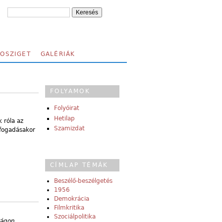
FOSZIGET
GALÉRIÁK
FOLYAMOK
Folyóirat
Hetilap
 róla az
Szamizdat
lfogadásakor
CÍMLAP TÉMÁK
Beszélő-beszélgetés
1956
Demokrácia
Filmkritika
Szociálpolitika
zágon