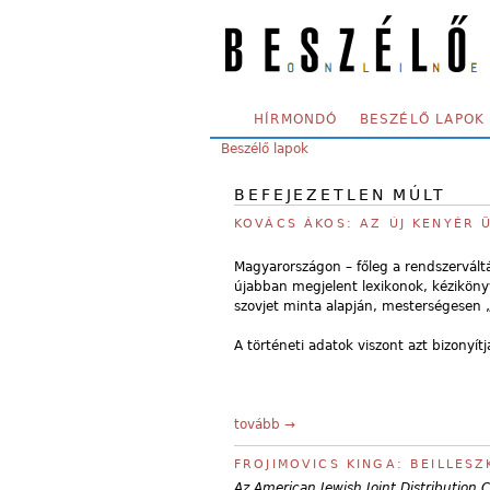
Skip to main content
SECONDARY MENU
HÍRMONDÓ
BESZÉLŐ LAPOK
YOU ARE HERE:
Beszélő lapok
BEFEJEZETLEN MÚLT
KOVÁCS ÁKOS: AZ ÚJ KENYÉR 
Magyarországon – főleg a rendszerváltá
újabban megjelent lexikonok, kéziköny
szovjet minta alapján, mesterségesen „
A történeti adatok viszont azt bizonyít
tovább →
FROJIMOVICS KINGA: BEILLES
Az American Jewish Joint Distribution