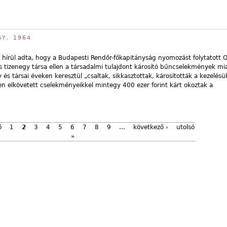
GY, 1964
írül adta, hogy a Budapesti Rendőr-főkapitányság nyomozást folytatott O
és tizenegy társa ellen a társadalmi tulajdont károsító bűncselekmények mia
s társai éveken keresztül „csaltak, sikkasztottak, károsították a kezelésü
en elkövetett cselekményeikkel mintegy 400 ezer forint kárt okoztak a
ő
1
2
3
4
5
6
7
8
9
…
következő ›
utolsó
»