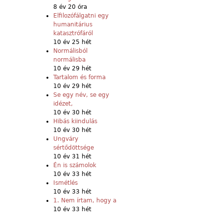
8 év 20 óra
Elfilozófálgatni egy
humanitárius
katasztrófáról
10 év 25 hét
Normálisból
normálisba
10 év 29 hét
Tartalom és forma
10 év 29 hét
Se egy név, se egy
idézet,
10 év 30 hét
Hibás kiindulás
10 év 30 hét
Ungváry
sértődöttsége
10 év 31 hét
Én is számolok
10 év 33 hét
Ismétlés
10 év 33 hét
1. Nem írtam, hogy a
10 év 33 hét