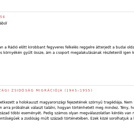
956
ából
 a Rádió előtt kirobbant fegyveres felkelés reggelre átterjedt a budai olda
 és környékén gyűlt össze, ám a csoport megalakulásának részleteiről igen 
ÁGI ZSIDÓSÁG MIGRÁCIÓJA (1945–1955)
tkezett a holokauszt magyarországi fejezetének szörnyű tragédiája. Nem v
an arra próbálnak választ találni, hogyan történhetett meg mindez. Tény, h
a század többi eseményét. Pedig számos olyan megválaszolatlan kérdés van
entőségűek a zsidóság múlt századi történetében. Ezek közé sorolhatjuk a