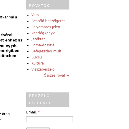
ROVATOK
Vers
stvánnal a
Beszélő-beszélgetés
Folyamatos jelen
Vendégkönyv
éséről
Játéktér
tt ehhez az
Roma-dosszié
om egyik
emrégiben
Befejezetlen múlt
 müncheni
Búcsú
Kultúra
Visszabeszélő
Összes rovat →
BESZÉLŐ
HÍRLEVÉL
Email:
*
z öreg
l.