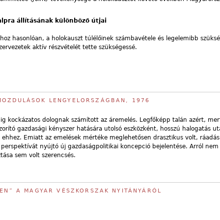
lpra állításának különböző útjai
oz hasonlóan, a holokauszt túlélőinek számbavétele és legelemibb szüksé
zervezetek aktív részvételét tette szükségessé.
MOZDULÁSOK LENGYELORSZÁGBAN, 1976
 kockázatos dolognak számított az áremelés. Legfőképp talán azért, mer
szorító gazdasági kényszer hatására utolsó eszközként, hosszú halogatás ut
t ehhez. Emiatt az emelések mértéke meglehetősen drasztikus volt, ráadá
i perspektívát nyújtó új gazdaságpolitikai koncepció bejelentése. Arról nem 
tása sem volt szerencsés.
LEN” A MAGYAR VÉSZKORSZAK NYITÁNYÁRÓL