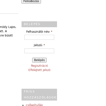
BELÉPÉS
nódy Lajos,
tt. A
Felhasználói név:
*
kre bízott
Jelszó:
*
Regisztráció
Elfelejtett jelszó
FRISS
HOZZÁSZÓLÁSOK
csillaghullás