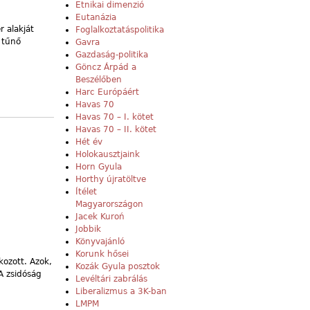
Etnikai dimenzió
Eutanázia
 alakját
Foglalkoztatáspolitika
 tűnő
Gavra
Gazdaság-politika
Göncz Árpád a
Beszélőben
Harc Európáért
Havas 70
Havas 70 – I. kötet
Havas 70 – II. kötet
Hét év
Holokausztjaink
Horn Gyula
Horthy újratöltve
Ítélet
Magyarországon
Jacek Kuroń
Jobbik
Könyvajánló
Korunk hősei
kozott. Azok,
Kozák Gyula posztok
A zsidóság
Levéltári zabrálás
Liberalizmus a 3K-ban
LMPM