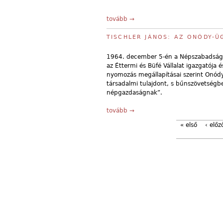
tovább →
TISCHLER JÁNOS: AZ ONÓDY-Ü
1964. december 5-én a Népszabadság h
az Éttermi és Büfé Vállalat igazgatója 
nyomozás megállapításai szerint Onódy é
társadalmi tulajdont, s bűnszövetségb
népgazdaságnak”.
tovább →
« első
‹ előz