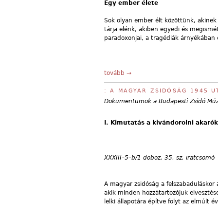
Egy ember élete
Sok olyan ember élt közöttünk, akinek
tárja elénk, akiben egyedi és megismé
paradoxonjai, a tragédiák árnyékában e
tovább →
: A MAGYAR ZSIDÓSÁG 1945 U
Dokumentumok a Budapesti Zsidó Múz
I. Kimutatás a kivándorolni akarók
XXXIII–5–b/1 doboz, 35. sz. iratcsomó
A magyar zsidóság a felszabaduláskor a
akik minden hozzátartozójuk elvesztés
lelki állapotára építve folyt az elmúlt