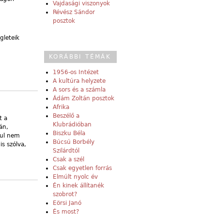
Vajdasági viszonyok
Révész Sándor
posztok
gleteik
KORÁBBI TÉMÁK
1956-os Intézet
A kultúra helyzete
A sors és a számla
Ádám Zoltán posztok
Afrika
Beszélő a
t a
Klubrádióban
án,
Biszku Béla
sul nem
Búcsú Borbély
is szólva,
Szilárdtól
Csak a szél
Csak egyetlen forrás
Elmúlt nyolc év
Én kinek állítanék
szobrot?
Eörsi Janó
És most?