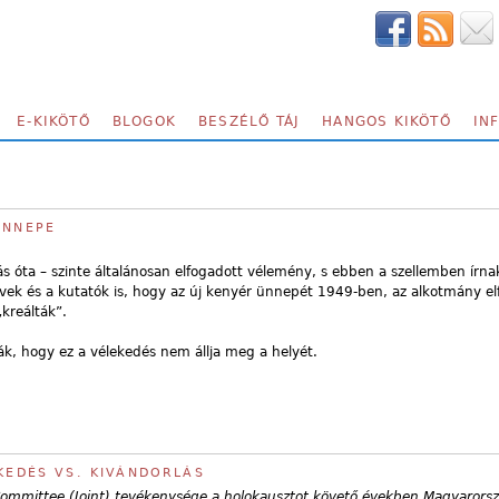
E-KIKÖTŐ
BLOGOK
BESZÉLŐ TÁJ
HANGOS KIKÖTŐ
IN
ÜNNEPE
s óta – szinte általánosan elfogadott vélemény, s ebben a szellemben írnak
vek és a kutatók is, hogy az új kenyér ünnepét 1949-ben, az alkotmány e
kreálták”.
ják, hogy ez a vélekedés nem állja meg a helyét.
ZKEDÉS VS. KIVÁNDORLÁS
 Committee (Joint) tevékenysége a holokausztot követő években Magyarors