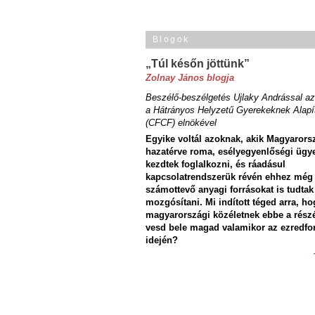
Blogok
„Túl későn jöttünk”
Zolnay János blogja
Beszélő-beszélgetés Ujlaky Andrással az
a Hátrányos Helyzetű Gyerekeknek Alapí
(CFCF) elnökével
Egyike voltál azoknak, akik Magyarors
hazatérve roma, esélyegyenlőségi ügy
kezdtek foglalkozni, és ráadásul
kapcsolatrendszerük révén ehhez még
számottevő anyagi forrásokat is tudtak
mozgósítani. Mi indított téged arra, ho
magyarországi közéletnek ebbe a rész
vesd bele magad valamikor az ezredfo
idején?