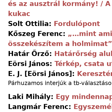
és az ausztrál kormány! / A
kukac
Solt Ottilia:
Fordulópont
Kőszeg Ferenc:
„…mint amik
összekészítem a holmimat
Határ Őrző:
Határőrség alu
Eörsi János:
Térkép, csata 
E. J. [Eörsi János]:
Kereszté
Párhuzamos interjúk a tb-választáso
Laki Mihály:
Egy mindennap
Langmár Ferenc:
Egyszemél