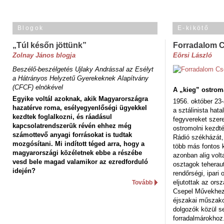
Blogok
E-kikötő
„Túl későn jöttünk”
Forradalom 
Zolnay János blogja
Eörsi László
Beszélő-beszélgetés Ujlaky Andrással az Esélyt
a Hátrányos Helyzetű Gyerekeknek Alapítvány
(CFCF) elnökével
A „kieg” ostrom
Egyike voltál azoknak, akik Magyarországra
1956. október 23-
hazatérve roma, esélyegyenlőségi ügyekkel
a sztálinista hat
kezdtek foglalkozni, és ráadásul
fegyvereket szere
kapcsolatrendszerük révén ehhez még
ostromolni kezdt
számottevő anyagi forrásokat is tudtak
Rádió székházát,
mozgósítani. Mi indított téged arra, hogy a
több más fontos 
magyarországi közéletnek ebbe a részébe
azonban alig volt
vesd bele magad valamikor az ezredforduló
osztagok teheraut
idején?
rendőrségi, ipar
eljutottak az ors
Tovább
Csepel Művekhez 
éjszakai műszakot
dolgozók közül s
forradalmárokhoz.