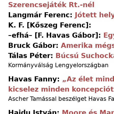
Szerencsejáték Rt.-nél
Langmár Ferenc:
Jótett he
K. F. [Kőszeg Ferenc]:
–efhá– [F. Havas Gábor]:
Eg
Bruck Gábor:
Amerika mégs
Tálas Péter:
Búcsú Suchock
Kormányválság Lengyelországban
Havas Fanny:
„Az élet mind
kicselez minden koncepció
Ascher Tamással beszélget Havas F
Hajdu István:
Moore és Man