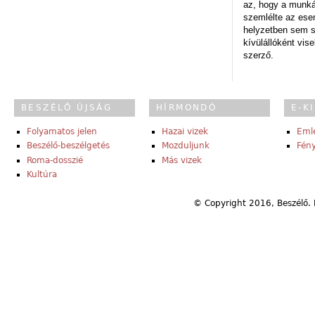
az, hogy a munk
szemlélte az es
helyzetben sem s
kívülállóként vise
szerző.
BESZÉLŐ ÚJSÁG
HÍRMONDÓ
E-K
Folyamatos jelen
Hazai vizek
Eml
Beszélő-beszélgetés
Mozduljunk
Fény
Roma-dosszié
Más vizek
Kultúra
© Copyright 2016, Beszélő. 