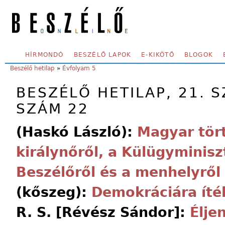
Skip to main content
SECONDARY MENU
HÍRMONDÓ
BESZÉLŐ LAPOK
E-KIKÖTŐ
BLOGOK
YOU ARE HERE:
Beszélő hetilap
»
Évfolyam 5
BESZÉLŐ HETILAP, 21. S
SZÁM 22
(Haskó László):
Magyar tör
királynőről, a Külügyminisz
Beszélőről és a menhelyről
(kőszeg):
Demokráciára íté
R. S. [Révész Sándor]:
Élje