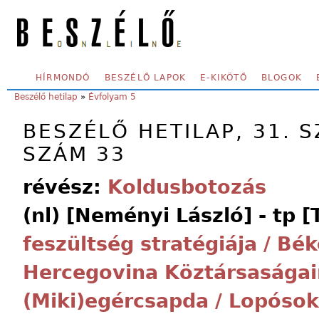
Skip to main content
SECONDARY MENU
HÍRMONDÓ
BESZÉLŐ LAPOK
E-KIKÖTŐ
BLOGOK
YOU ARE HERE:
Beszélő hetilap
»
Évfolyam 5
BESZÉLŐ HETILAP, 31. S
SZÁM 33
révész:
Koldusbotozás
(nl) [Neményi László] - tp [
feszültség stratégiája / Bé
Hercegovina Köztársaságain
(Miki)egércsapda / Lopósok 