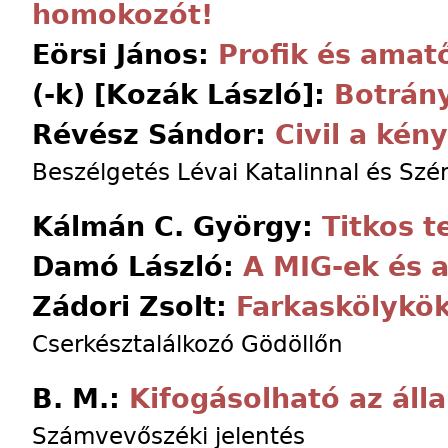
homokozót!
Eörsi János:
Profik és amat
(-k) [Kozák László]:
Botrán
Révész Sándor:
Civil a kén
Beszélgetés Lévai Katalinnal és Sz
Kálmán C. György:
Titkos t
Damó László:
A MIG-ek és 
Zádori Zsolt:
Farkaskölykök
Cserkésztalálkozó Gödöllőn
B. M.:
Kifogásolható az áll
Számvevőszéki jelentés