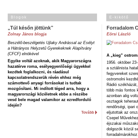
Blogok
E-kikötő
„Túl későn jöttünk”
Forradalom 
Zolnay János blogja
Eörsi László
Beszélő-beszélgetés Ujlaky Andrással az Esélyt
a Hátrányos Helyzetű Gyerekeknek Alapítvány
(CFCF) elnökével
A „kieg” ostrom
Egyike voltál azoknak, akik Magyarországra
1956. október 23-
hazatérve roma, esélyegyenlőségi ügyekkel
a sztálinista hat
kezdtek foglalkozni, és ráadásul
fegyvereket szere
kapcsolatrendszerük révén ehhez még
ostromolni kezdt
számottevő anyagi forrásokat is tudtak
Rádió székházát,
mozgósítani. Mi indított téged arra, hogy a
több más fontos 
magyarországi közéletnek ebbe a részébe
azonban alig volt
vesd bele magad valamikor az ezredforduló
osztagok teheraut
idején?
rendőrségi, ipar
eljutottak az ors
Tovább
Csepel Művekhez 
éjszakai műszakot
dolgozók közül s
forradalmárokhoz.