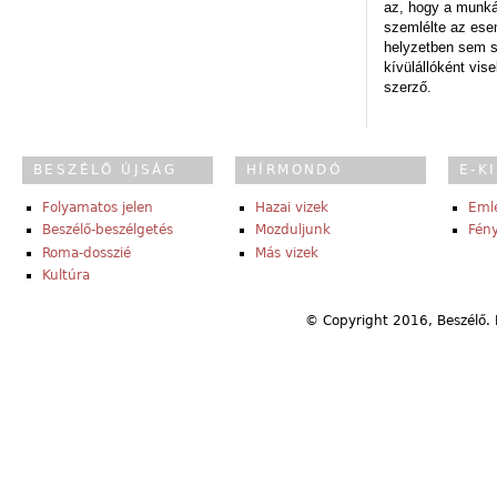
az, hogy a munk
szemlélte az es
helyzetben sem s
kívülállóként vise
szerző.
BESZÉLŐ ÚJSÁG
HÍRMONDÓ
E-K
Folyamatos jelen
Hazai vizek
Eml
Beszélő-beszélgetés
Mozduljunk
Fény
Roma-dosszié
Más vizek
Kultúra
© Copyright 2016, Beszélő. 