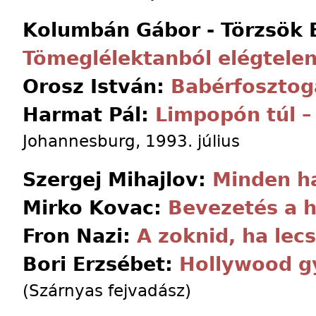
Kolumbán Gábor - Törzsök E
Tömeglélektanból elégtele
Orosz István:
Babérfosztog
Harmat Pál:
Limpopón túl –
Johannesburg, 1993. július
Szergej Mihajlov:
Minden h
Mirko Kovac:
Bevezetés a 
Fron Nazi:
A zoknid, ha lec
Bori Erzsébet:
Hollywood gy
(Szárnyas fejvadász)