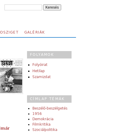
FOSZIGET
GALÉRIÁK
FOLYAMOK
Folyóirat
Hetilap
Szamizdat
CÍMLAP TÉMÁK
Beszélő-beszélgetés
1956
Demokrácia
Filmkritika
lmár
Szociálpolitika