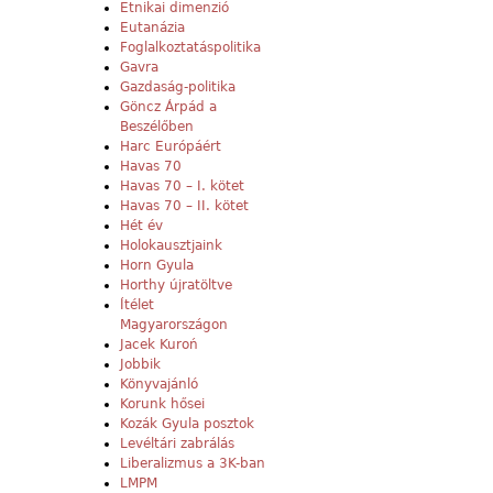
Etnikai dimenzió
Eutanázia
Foglalkoztatáspolitika
Gavra
Gazdaság-politika
Göncz Árpád a
Beszélőben
Harc Európáért
Havas 70
Havas 70 – I. kötet
Havas 70 – II. kötet
Hét év
Holokausztjaink
Horn Gyula
Horthy újratöltve
Ítélet
Magyarországon
Jacek Kuroń
Jobbik
Könyvajánló
Korunk hősei
Kozák Gyula posztok
Levéltári zabrálás
Liberalizmus a 3K-ban
LMPM