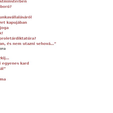
estminsterben
áború?
unkavállalásáról
zet kapujában
 joga
k!
proletárdiktatúra?
an, és nem utazni sehová…”
lona
zkij…
i egyenes kard
ál”
rma