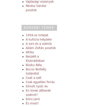
Vajdasági viszonyok
Révész Sándor
posztok
KORÁBBI TÉMÁK
1956-os Intézet
A kultúra helyzete
A sors és a számla
Ádám Zoltán posztok
Afrika
Beszélő a
Klubrádióban
Biszku Béla
Búcsú Borbély
Szilárdtól
Csak a szél
Csak egyetlen forrás
Elmúlt nyolc év
Én kinek állítanék
szobrot?
Eörsi Janó
És most?