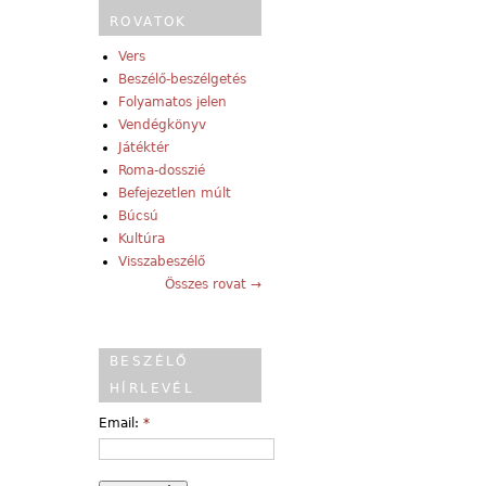
ROVATOK
Vers
Beszélő-beszélgetés
Folyamatos jelen
Vendégkönyv
Játéktér
Roma-dosszié
Befejezetlen múlt
Búcsú
Kultúra
Visszabeszélő
Összes rovat →
BESZÉLŐ
HÍRLEVÉL
Email:
*