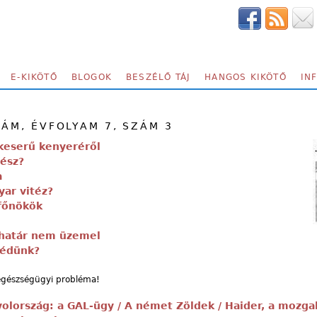
E-KIKÖTŐ
BLOGOK
BESZÉLŐ TÁJ
HANGOS KIKÖTŐ
IN
ZÁM, ÉVFOLYAM 7, SZÁM 3
 keserű kenyeréről
gész?
a
ar vitéz?
 főnökök
 határ nem üzemel
védünk?
egészségügyi probléma!
olország: a GAL-ügy / A német Zöldek / Haider, a mozga