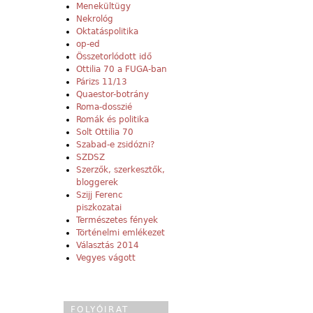
Menekültügy
Nekrológ
Oktatáspolitika
op-ed
Összetorlódott idő
Ottilia 70 a FUGA-ban
Párizs 11/13
Quaestor-botrány
Roma-dosszié
Romák és politika
Solt Ottilia 70
Szabad-e zsidózni?
SZDSZ
Szerzők, szerkesztők,
bloggerek
Szijj Ferenc
piszkozatai
Természetes fények
Történelmi emlékezet
Választás 2014
Vegyes vágott
FOLYÓIRAT