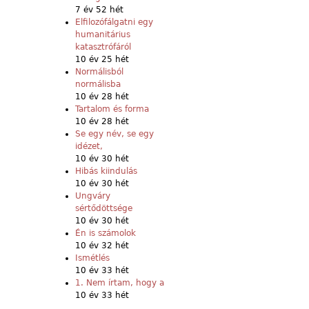
7 év 52 hét
Elfilozófálgatni egy
humanitárius
katasztrófáról
10 év 25 hét
Normálisból
normálisba
10 év 28 hét
Tartalom és forma
10 év 28 hét
Se egy név, se egy
idézet,
10 év 30 hét
Hibás kiindulás
10 év 30 hét
Ungváry
sértődöttsége
10 év 30 hét
Én is számolok
10 év 32 hét
Ismétlés
10 év 33 hét
1. Nem írtam, hogy a
10 év 33 hét