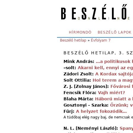
Skip to main content
SECONDARY MENU
HÍRMONDÓ
BESZÉLŐ LAPOK
YOU ARE HERE:
Beszélő hetilap
»
Évfolyam 7
BESZÉLŐ HETILAP, 3. S
Mink András:
…a politikusok
–solt:
Akarni kell, ennyi az e
Zádori Zsolt:
A Kordax sajtój
Solt Ottilia:
Hol terem a magy
Z. J. [Zolnay János]:
Fővárosi
Fencsik Flóra:
Vajh miért?
Blaha Márta:
Háború miatt a
Gosztonyi - Szarka:
Őrzünk; 
Fürj:
A helyzet fokozódik…
A tüdőbaj elég nagy baj, de nemcsak 
N. L. [Neményi László]:
Spany