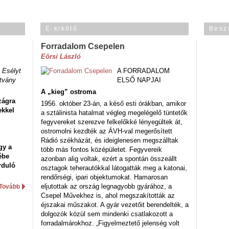
E-kikötő
Besz
Forradalom Csepelen
Eörsi László
 Esélyt
A FORRADALOM
tvány
ELSŐ NAPJAI
A „kieg” ostroma
zágra
1956. október 23-án, a késő esti órákban, amikor
ekkel
a sztálinista hatalmat végleg megelégelő tüntetők
fegyvereket szerezve felkelőkké lényegültek át,
ostromolni kezdték az ÁVH-val megerősített
Rádió székházát, és ideiglenesen megszálltak
gy a
több más fontos középületet. Fegyvereik
ébe
azonban alig voltak, ezért a spontán összeállt
rduló
osztagok teherautókkal látogatták meg a katonai,
rendőrségi, ipari objektumokat. Hamarosan
eljutottak az ország legnagyobb gyárához, a
Tovább
Csepel Művekhez is, ahol megszakították az
éjszakai műszakot. A gyár vezetőit berendelték, a
dolgozók közül sem mindenki csatlakozott a
forradalmárokhoz. „Figyelmeztető jelenség volt