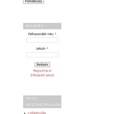
BELÉPÉS
Felhasználói név:
*
Jelszó:
*
Regisztráció
Elfelejtett jelszó
FRISS
HOZZÁSZÓLÁSOK
csillaghullás