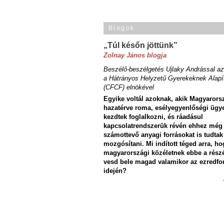
Blogok
„Túl későn jöttünk”
Zolnay János blogja
Beszélő-beszélgetés Ujlaky Andrással az
a Hátrányos Helyzetű Gyerekeknek Alapí
(CFCF) elnökével
Egyike voltál azoknak, akik Magyarors
hazatérve roma, esélyegyenlőségi ügy
kezdtek foglalkozni, és ráadásul
kapcsolatrendszerük révén ehhez még
számottevő anyagi forrásokat is tudtak
mozgósítani. Mi indított téged arra, ho
magyarországi közéletnek ebbe a rész
vesd bele magad valamikor az ezredfo
idején?