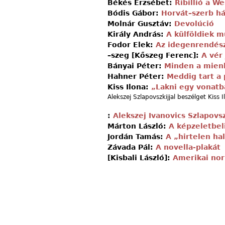
Békés Erzsébet:
Ribillió a W
Bódis Gábor:
Horvát–szerb h
Molnár Gusztáv:
Devolúció
Király András:
A külföldiek m
Fodor Elek:
Az idegen­rendés
–szeg [Kőszeg Ferenc]:
A vér
Bányai Péter:
Minden a mien
Hahner Péter:
Meddig tart a 
Kiss Ilona:
„Lakni egy vonatb
Alekszej Szlapovszkijjal beszélget Kiss I
:
Alekszej Ivanovics Szlapovs
Márton László:
A képzeletbel
Jordán Tamás:
A „hirtelen hal
Závada Pál:
A novella-plakát
[Kisbali László]:
Amerikai no