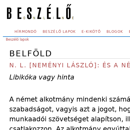
Skip to main content
SECONDARY MENU
HÍRMONDÓ
BESZÉLŐ LAPOK
E-KIKÖTŐ
BLOGOK
YOU ARE HERE:
Beszélő lapok
BELFÖLD
N. L. [NEMÉNYI LÁSZLÓ]: ÉS A 
Libikóka vagy hinta
A német alkotmány mindenki számára 
szabadságot, vagyis azt a jogot, h
munkaadói szövetséget alapítson, i
csatlakozzon. Az alkotmány egyúttal 