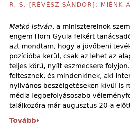
R. S. [RÉVÉSZ SÁNDOR]: MIÉNK 
Matkó István
, a miniszterelnök sze
engem Horn Gyula felkért tanácsadó
azt mondtam, hogy a jövőbeni tevé
pozícióba kerül, csak az lehet az a
teljes körű, nyílt eszmecsere folyjo
feltesznek, és mindenkinek, aki interj
nyilvános beszélgetéseken kívül is r
média legbefolyásosabb véleményfor
találkozóra már augusztus 20-a előtt
Tovább