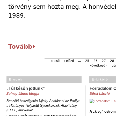
törvény sem hozta meg. A honvédelm
1989.
Tovább
« első
‹ előző
…
25
26
27
28
következő ›
ut
Blogok
E-kikötő
„Túl későn jöttünk”
Forradalom 
Zolnay János blogja
Eörsi László
Beszélő-beszélgetés Ujlaky Andrással az Esélyt
a Hátrányos Helyzetű Gyerekeknek Alapítvány
(CFCF) elnökével
A „kieg” ostrom