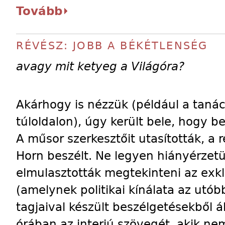
Tovább
RÉVÉSZ: JOBB A BÉKÉTLENSÉG
avagy mit ketyeg a Világóra?
Akárhogy is nézzük (például a taná
túloldalon), úgy került bele, hogy 
A műsor szerkesztőit utasították, a 
Horn beszélt. Ne legyen hiányérzet
elmulasztották megtekinteni az exkl
(amelynek politikai kínálata az utó
tagjaival készült beszélgetésekből ál
órában az interjú szövegét, akik ne