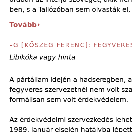
ben, s a Tallózóban sem olvasták el,
Tovább
–G [KŐSZEG FERENC]: FEGYVER
Libikóka vagy hinta
A pártállam idején a hadseregben, a
fegyveres szervezetnél nem volt sz
formálisan sem volt érdekvédelem.
Az érdekvédelmi szervezkedés lehe
1989. január elsején hatályba lépet