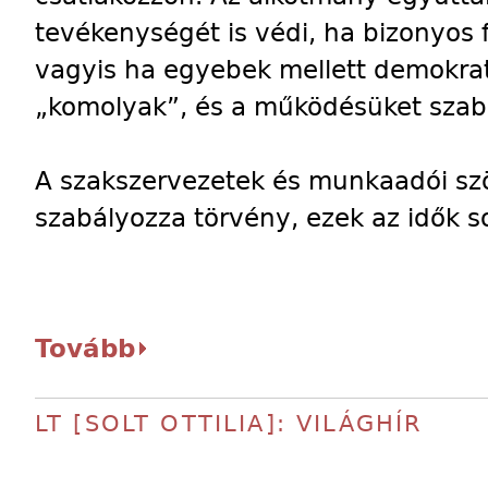
tevékenységét is védi, ha bizonyos 
vagyis ha egyebek mellett demokrat
„komolyak”, és a működésüket szabá
A szakszervezetek és munkaadói sz
szabályozza törvény, ezek az idők so
Tovább
LT [SOLT OTTILIA]: VILÁGHÍR