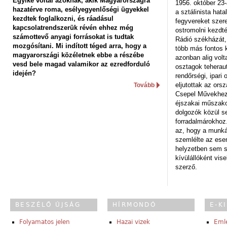
Egyike voltál azoknak, akik Magyarországra
1956. október 23-
hazatérve roma, esélyegyenlőségi ügyekkel
a sztálinista hat
kezdtek foglalkozni, és ráadásul
fegyvereket szere
kapcsolatrendszerük révén ehhez még
ostromolni kezdt
számottevő anyagi forrásokat is tudtak
Rádió székházát,
mozgósítani. Mi indított téged arra, hogy a
több más fontos 
magyarországi közéletnek ebbe a részébe
azonban alig volt
vesd bele magad valamikor az ezredforduló
osztagok teheraut
idején?
rendőrségi, ipar
eljutottak az ors
Tovább
Csepel Művekhez 
éjszakai műszakot
dolgozók közül s
forradalmárokhoz.
az, hogy a munk
szemlélte az es
helyzetben sem s
kívülállóként vise
szerző.
BESZÉLŐ ÚJSÁG
HÍRMONDÓ
E-K
Folyamatos jelen
Hazai vizek
Eml