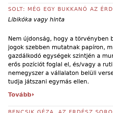
SOLT: MÉG EGY BUKKANÓ AZ ÉRD
Libikóka vagy hinta
Nem újdonság, hogy a törvényben bi
jogok szebben mutatnak papíron, mi
gazdálkodó egységek szintjén a mun
erős pozíciót foglal el, és/vagy a 
nemegyszer a vállalaton belüli vers
tudja játszani egymás ellen.
Tovább
BENCSIK GÉZA, AZ FRDÉSZ SORO