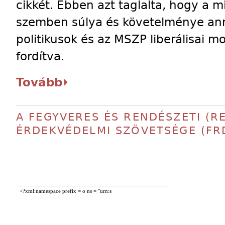
cikkét. Ebben azt taglalta, hogy a mi
szemben súlya és követelménye an
politikusok és az MSZP liberálisai
fordítva.
Tovább
A FEGYVERES ÉS RENDÉSZETI (
ÉRDEKVÉDELMI SZÖVETSÉGE (FR
<?xml:namespace prefix = o ns = "urn:s