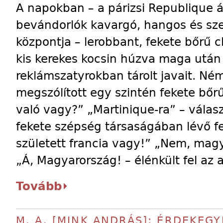
A napokban – a párizsi Republique á
bevándorlók kavargó, hangos és sz
központja – lerobbant, fekete bőrű c
kis kerekes kocsin húzva maga után 
reklámszatyrokban tárolt javait. Né
megszólított egy szintén fekete bőrű,
való vagy?” „Martinique-ra” – válasz
fekete szépség társaságában lévő feh
született francia vagy!” „Nem, magy
„Á, Magyarország! – élénkült fel az af
Tovább
M. A. [MINK ANDRÁS]: ÉRDEKEG