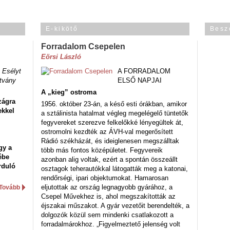
E-kikötő
Besz
Forradalom Csepelen
Eörsi László
 Esélyt
A FORRADALOM
tvány
ELSŐ NAPJAI
A „kieg” ostroma
zágra
1956. október 23-án, a késő esti órákban, amikor
ekkel
a sztálinista hatalmat végleg megelégelő tüntetők
fegyvereket szerezve felkelőkké lényegültek át,
ostromolni kezdték az ÁVH-val megerősített
Rádió székházát, és ideiglenesen megszálltak
gy a
több más fontos középületet. Fegyvereik
ébe
azonban alig voltak, ezért a spontán összeállt
rduló
osztagok teherautókkal látogatták meg a katonai,
rendőrségi, ipari objektumokat. Hamarosan
eljutottak az ország legnagyobb gyárához, a
Tovább
Csepel Művekhez is, ahol megszakították az
éjszakai műszakot. A gyár vezetőit berendelték, a
dolgozók közül sem mindenki csatlakozott a
forradalmárokhoz. „Figyelmeztető jelenség volt