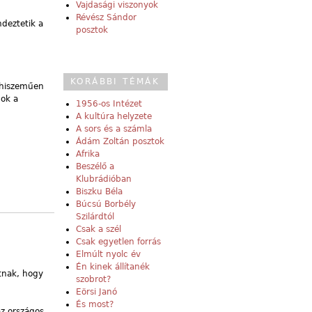
Vajdasági viszonyok
Révész Sándor
ndeztetik a
posztok
KORÁBBI TÉMÁK
szhiszeműen
nok a
1956-os Intézet
A kultúra helyzete
A sors és a számla
Ádám Zoltán posztok
Afrika
Beszélő a
Klubrádióban
Biszku Béla
Búcsú Borbély
Szilárdtól
Csak a szél
Csak egyetlen forrás
Elmúlt nyolc év
Én kinek állítanék
atnak, hogy
szobrot?
Eörsi Janó
És most?
az országos