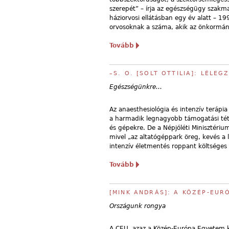
szerepét” – írja az egészségügy szakm
háziorvosi ellátásban egy év alatt –
orvosoknak a száma, akik az önkormányz
Tovább
–S. O. [SOLT OTTILIA]: LÉLEG
Egészségünkre…
Az anaesthesiológia és intenzív terápia 
a harmadik legnagyobb támogatási tétel
és gépekre. De a Népjóléti Minisztérium 
mivel „az altatógéppark öreg, kevés a 
intenzív életmentés roppant költséges
Tovább
[MINK ANDRÁS]: A KÖZÉP-EUR
Országunk rongya
A CEU, azaz a Közép-Európa Egyetem k