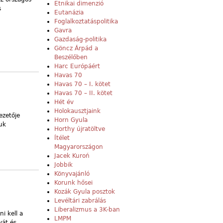
Etnikai dimenzió
s
Eutanázia
Foglalkoztatáspolitika
Gavra
Gazdaság-politika
Göncz Árpád a
Beszélőben
Harc Európáért
Havas 70
Havas 70 – I. kötet
Havas 70 – II. kötet
Hét év
Holokausztjaink
ezetője
Horn Gyula
uk
Horthy újratöltve
Ítélet
Magyarországon
Jacek Kuroń
Jobbik
Könyvajánló
Korunk hősei
Kozák Gyula posztok
Levéltári zabrálás
Liberalizmus a 3K-ban
i kell a
LMPM
yát és