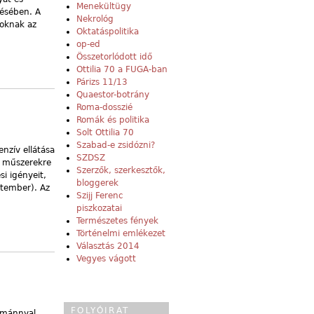
Menekültügy
tésében. A
Nekrológ
zoknak az
Oktatáspolitika
op-ed
Összetorlódott idő
Ottilia 70 a FUGA-ban
Párizs 11/13
Quaestor-botrány
Roma-dosszié
Romák és politika
Solt Ottilia 70
Szabad-e zsidózni?
enzív ellátása
SZDSZ
l műszerekre
Szerzők, szerkesztők,
si igényeit,
bloggerek
ptember). Az
Szijj Ferenc
piszkozatai
Természetes fények
Történelmi emlékezet
Választás 2014
Vegyes vágott
FOLYÓIRAT
lománnyal