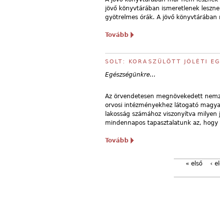
jövő könyvtárában ismeretlenek leszne
gyötrelmes órák. A jövő könyvtárában
Tovább
SOLT: KORASZÜLÖTT JÓLÉTI E
Egészségünkre…
Az örvendetesen megnövekedett nemzet
orvosi intézményekhez látogató magyar
lakosság számához viszonyítva milyen j
mindennapos tapasztalatunk az, hogy
Tovább
« első
‹ e