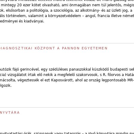
 mintegy 20 ezer kötet olvasható, ami önmagában nem túl jelentős, mégis
elsősorban a politológia, a szociológia, az alkotmány- és az üzleti jog, a
lis történelem, valamint a környezetvédelem – angol, francia illetve néme
redményei és kiadványai.
NDIAGNOSZTIKAI KÖZPONT A PANNON EGYETEMEN
autózik fájó gerincével, egy szédüléses panaszokkal küszködő budapesti se
) vizsgálatot írtak elő nekik a megfelelő szakorvosok, s R. főorvos a Határ
anácsolta, végeztessék el ezt Kaposvárott, ahol az ország legpontosabb M
olgozik.
ÖNYVTÁRA
yitvatartási órák, szünnapok vagy tatarozás – a jövő könyvtára mindig nyi