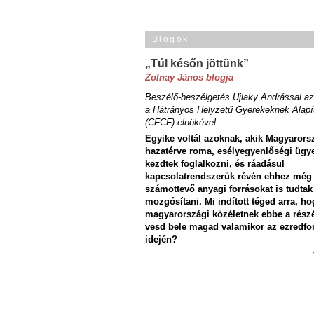
Blogok
„Túl későn jöttünk”
Zolnay János blogja
Beszélő-beszélgetés Ujlaky Andrással az
a Hátrányos Helyzetű Gyerekeknek Alapí
(CFCF) elnökével
Egyike voltál azoknak, akik Magyarors
hazatérve roma, esélyegyenlőségi ügy
kezdtek foglalkozni, és ráadásul
kapcsolatrendszerük révén ehhez még
számottevő anyagi forrásokat is tudtak
mozgósítani. Mi indított téged arra, ho
magyarországi közéletnek ebbe a rész
vesd bele magad valamikor az ezredfo
idején?