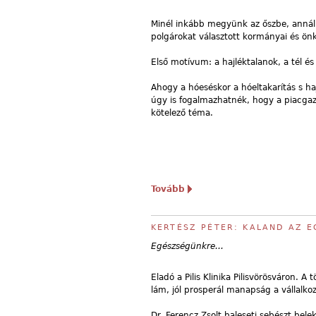
Minél inkább megyünk az őszbe, annál j
polgárokat választott kormányai és önk
Első motívum: a hajléktalanok, a tél é
Ahogy a hóeséskor a hóeltakarítás s h
úgy is fogalmazhatnék, hogy a piacgaz
kötelező téma.
Tovább
KERTÉSZ PÉTER: KALAND AZ 
Egészségünkre…
Eladó a Pilis Klinika Pilisvörösváron. A
lám, jól prosperál manapság a vállalkoz
Dr. Ferencz Zsolt baleseti sebészt bele