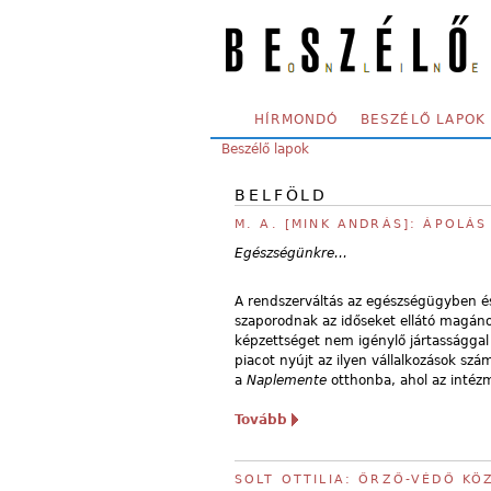
Skip to main content
SECONDARY MENU
HÍRMONDÓ
BESZÉLŐ LAPOK
YOU ARE HERE:
Beszélő lapok
BELFÖLD
M. A. [MINK ANDRÁS]: ÁPOLÁS
Egészségünkre…
A rendszerváltás az egészségügyben és 
szaporodnak az időseket ellátó magánott
képzettséget nem igénylő jártassággal
piacot nyújt az ilyen vállalkozások szá
a
Naplemente
otthonba, ahol az intézm
Tovább
SOLT OTTILIA: ŐRZŐ-VÉDŐ KÖ