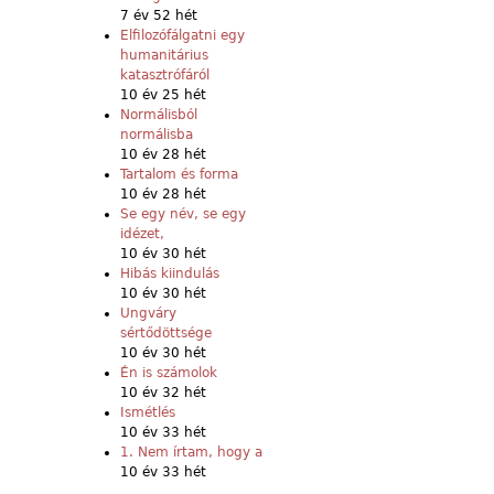
7 év 52 hét
Elfilozófálgatni egy
humanitárius
katasztrófáról
10 év 25 hét
Normálisból
normálisba
10 év 28 hét
Tartalom és forma
10 év 28 hét
Se egy név, se egy
idézet,
10 év 30 hét
Hibás kiindulás
10 év 30 hét
Ungváry
sértődöttsége
10 év 30 hét
Én is számolok
10 év 32 hét
Ismétlés
10 év 33 hét
1. Nem írtam, hogy a
10 év 33 hét