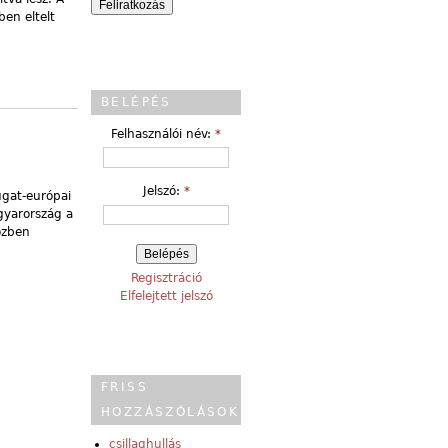
en eltelt
BELÉPÉS
Felhasználói név:
*
Jelszó:
*
gat-európai
gyarország a
özben
Regisztráció
Elfelejtett jelszó
FRISS
HOZZÁSZÓLÁSOK
csillaghullás