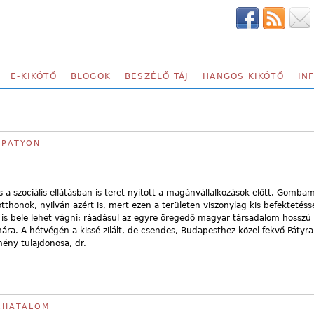
E-KIKÖTŐ
BLOGOK
BESZÉLŐ TÁJ
HANGOS KIKÖTŐ
IN
 PÁTYON
a szociális ellátásban is teret nyitott a magánvállalkozások előtt. Gomba
honok, nyilván azért is, mert ezen a területen viszonylag kis befektetésse
 is bele lehet vágni; ráadásul az egyre öregedő magyar társadalom hosszú 
mára. A hétvégén a kissé zilált, de csendes, Budapesthez közel fekvő Pátyra
ény tulajdonosa, dr.
ZHATALOM