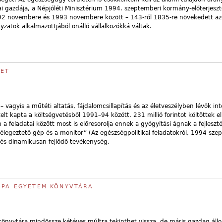
ai gazdája, a Népjóléti Minisztérium 1994. szeptemberi kormány-előterjesz
 1992 novembere és 1993 novembere között – 143-ról 1835-re növekedett a
atok alkalmazottjából önálló vállalkozókká váltak.
ZET
– vagyis a műtéti altatás, fájdalomcsillapítás és az életveszélyben lévők int
t kapta a költségvetésből 1991–94 között. 231 millió forintot költöttek e
a feladatai között most is előresorolja ennek a gyógyítási ágnak a fejleszté
lélegeztető gép és a monitor” (Az egészségpolitikai feladatokról, 1994 sze
 és dinamikusan fejlődő tevékenység.
ÓPA EGYETEM KÖNYVTÁRA
önyvtára mindössze kétéves múltra tekinthet vissza, de máris gazdag ál