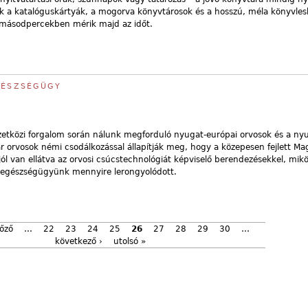
k a katalóguskártyák, a mogorva könyvtárosok és a hosszú, méla könyvlesb
 másodpercekben mérik majd az időt.
GÉSZSÉGÜGY
közi forgalom során nálunk megforduló nyugat-európai orvosok és a nyu
 orvosok némi csodálkozással állapítják meg, hogy a közepesen fejlett Ma
ól van ellátva az orvosi csúcstechnológiát képviselő berendezésekkel, mik
 egészségügyünk mennyire lerongyolódott.
lőző
…
22
23
24
25
26
27
28
29
30
…
következő ›
utolsó »