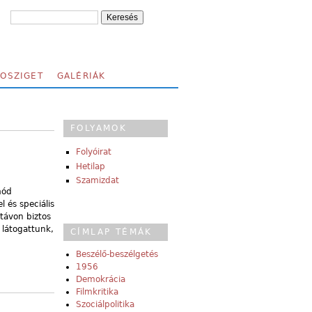
FOSZIGET
GALÉRIÁK
FOLYAMOK
Folyóirat
Hetilap
Szamizdat
mód
l és speciális
távon biztos
 látogattunk,
CÍMLAP TÉMÁK
Beszélő-beszélgetés
1956
Demokrácia
Filmkritika
Szociálpolitika