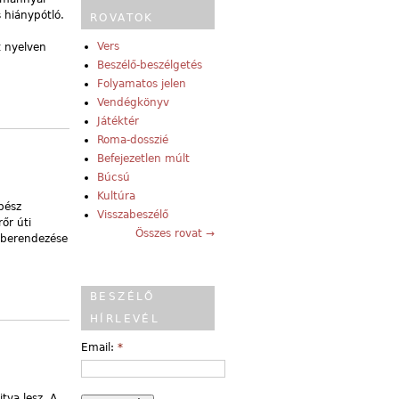
 hiánypótló.
ROVATOK
Vers
t nyelven
Beszélő-beszélgetés
Folyamatos jelen
Vendégkönyv
Játéktér
Roma-dosszié
Befejezetlen múlt
Búcsú
Kultúra
bész
Visszabeszélő
őr úti
Összes rovat →
R-berendezése
BESZÉLŐ
HÍRLEVÉL
Email:
*
tva lesz. A