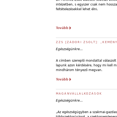
intézetben, s egyszer csak nem hossza
feltételezésekkel lehet élni.
Tovább
ZZS [ZÁDORI ZSOLT]: „KEMÉN
Egészségünkre…
A címben szereplő mondattal válaszolt 
lapunk azon kérdésére, hogy mi kell m
mindhárom tényező megvan.
Tovább
MAGÁNVÁLLALKOZÁSOK
Egészségünkre…
„Az egészségügyben a szakmai-gazdaság
többszektorúságot, a szektorsemlegessé