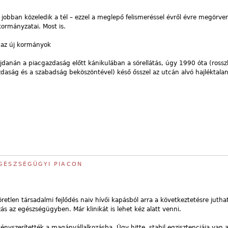
obban közeledik a tél – ezzel a meglepő felismeréssel évről évre megörve
ormányzatai. Most is.
s az új kormányok
ajdanán a piacgazdaság előtt kánikulában a sörellátás, úgy 1990 óta (ros
daság és a szabadság beköszöntével) késő ősszel az utcán alvó hajléktala
EGÉSZSÉGÜGYI PIACON
 töretlen társadalmi fejlődés naiv hívői kapásból arra a következtetésre juth
ás az egészségügyben. Már klinikát is lehet kéz alatt venni.
kényszerítették a magánvállalkozásba. Úgy hitte, stabil egzisztenciája van 