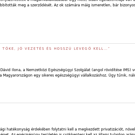
bbították meg a szerződését. Az ok számára máig ismeretlen, bár bizonyo
Y TŐKE, JÓ VEZETÉS ÉS HOSSZÚ LEVEGŐ KELL…”
Dávid Ilona, a Nemzetközi Egészségügyi Szolgálat (angol rövidítése IMS) v
a Magyarországon egy sikeres egészségügyi vállalkozáshoz. Úgy tűnik, nál
i hatékonyság érdekében folytatni kell a megkezdett privatizációt, növeln
get. Az egészségügy területén is csökkenteni kell az állami tulajdon arán