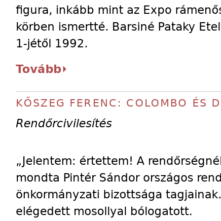
figura, inkább mint az Expo rámenős 
körben ismertté. Barsiné Pataky Etel
1-jétől 1992.
Tovább
KŐSZEG FERENC: COLOMBO ÉS D
Rendőrcivilesítés
„Jelentem: értettem! A rendőrségnél
mondta Pintér Sándor országos ren
önkormányzati bizottsága tagjainak.
elégedett mosollyal bólogatott.