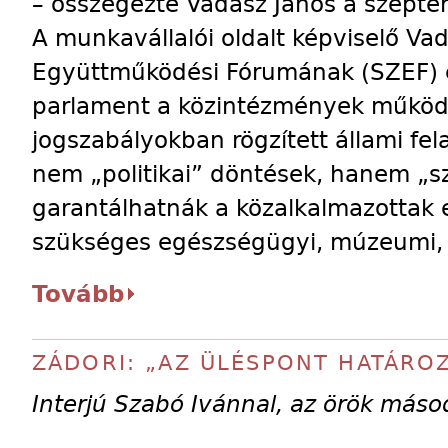
– összegezte Vadász János a szeptem
A munkavállalói oldalt képviselő Va
Együttműködési Fórumának (SZEF) eg
parlament a közintézmények működés
jogszabályokban rögzített állami fe
nem „politikai” döntések, hanem „
garantálhatnák a közalkalmazottak e
szükséges egészségügyi, múzeumi, k
Tovább
ZÁDORI: „AZ ÜLÉSPONT HATÁRO
Interjú Szabó Ivánnal, az örök máso