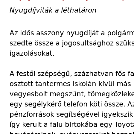
Nyugdíjviták a léthatáron
Az idős asszony nyugdíját a polgárm
szedte össze a jogosultsághoz szük
igazolásokat.
A festői szépségű, százhatvan fős fa
osztott tantermes iskolán kívül más
vegyesbolt megszűnt, tömegközleked
egy segélykérő telefon köti össze. 
pénzforrások segítségével igyekszik b
így került a falu birtokába egy Toyot