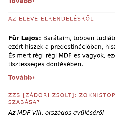
Tovább
AZ ELEVE ELRENDELÉSRŐL
Für Lajos:
Barátaim, többen tudját
ezért hiszek a predestinációban, his
És mert régi-régi MDF-es vagyok, ez
tisztességes döntésében.
Tovább
ZZS [ZÁDORI ZSOLT]: ZOKNISTO
SZABÁSA?
Az MDF VIII. országos gyűléséről