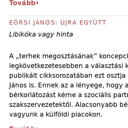
Tovább
EÖRSI JÁNOS: ÚJRA EGYÜTT
Libikóka vagy hinta
A „terhek megosztásának” koncepció
legkövetkezetesebben a választási
publikált cikksorozatában ezt osztj
János is. Ennek az a lényege, hogy
bérkorlátozást kérne a szociális par
szakszervezetektől. Alacsonyabb b
vagyunk a külföldi piacokon.