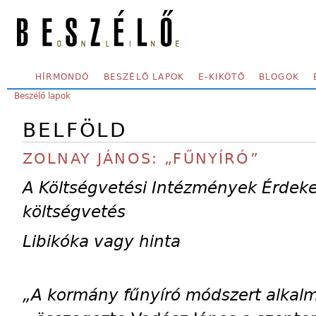
Skip to main content
SECONDARY MENU
HÍRMONDÓ
BESZÉLŐ LAPOK
E-KIKÖTŐ
BLOGOK
YOU ARE HERE:
Beszélő lapok
BELFÖLD
ZOLNAY JÁNOS: „FŰNYÍRÓ”
A Költségvetési Intézmények Érdek
költségvetés
Libikóka vagy hinta
„A kormány fűnyíró módszert alkalm