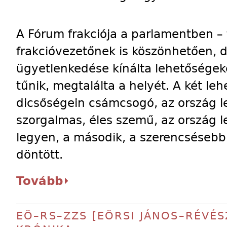
A Fórum frakciója a parlamentben –
frakcióvezetőnek is köszönhetően, 
ügyetlenkedése kínálta lehetőségek
tűnik, megtalálta a helyét. A két leh
dicsőségein csámcsogó, az ország l
szorgalmas, éles szemű, az ország l
legyen, a második, a szerencsésebbi
döntött.
Tovább
EÖ–RS–ZZS [EÖRSI JÁNOS–RÉVÉS