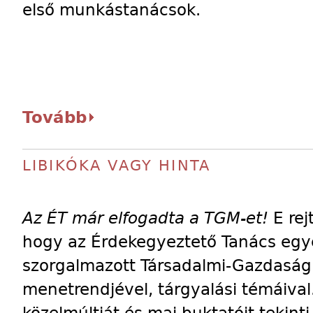
első munkástanácsok.
Tovább
LIBIKÓKA VAGY HINTA
Az ÉT már elfogadta a TGM-et!
E rej
hogy az Érdekegyeztető Tanács egye
szorgalmazott Társadalmi-Gazdaság
menetrendjével, tárgyalási témáiva