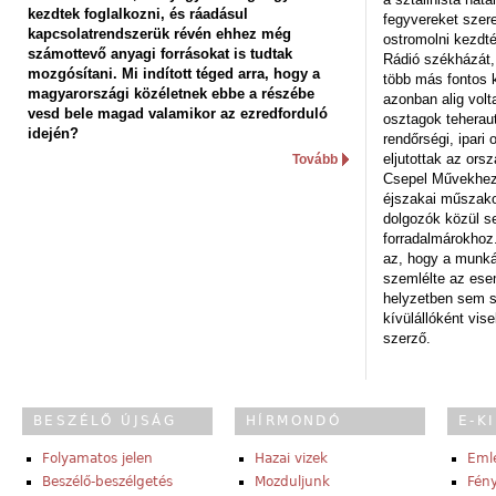
kezdtek foglalkozni, és ráadásul
fegyvereket szere
kapcsolatrendszerük révén ehhez még
ostromolni kezdt
számottevő anyagi forrásokat is tudtak
Rádió székházát,
mozgósítani. Mi indított téged arra, hogy a
több más fontos 
magyarországi közéletnek ebbe a részébe
azonban alig volt
vesd bele magad valamikor az ezredforduló
osztagok teheraut
idején?
rendőrségi, ipar
eljutottak az ors
Tovább
Csepel Művekhez 
éjszakai műszakot
dolgozók közül s
forradalmárokhoz.
az, hogy a munk
szemlélte az es
helyzetben sem s
kívülállóként vise
szerző.
BESZÉLŐ ÚJSÁG
HÍRMONDÓ
E-K
Folyamatos jelen
Hazai vizek
Eml
Beszélő-beszélgetés
Mozduljunk
Fény