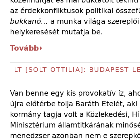
közelmúltját és mai buktatóit tekinti
az érdekkonfliktusok politikai össze
bukkanó…
a munka világa szereplői
helykeresését mutatja be.
Tovább
–LT [SOLT OTTILIA]: BUDAPEST 
Van benne egy kis provokatív íz, a
újra előtérbe tolja Baráth Etelét, aki
kormány tagja volt a Közlekedési, Hí
Minisztérium államtitkárának minősé
menedzser azonban nem e szerepköré