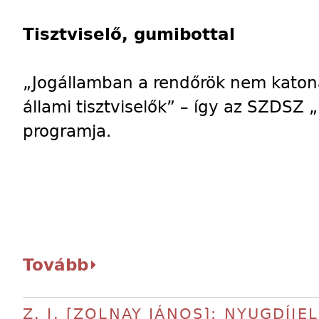
Tisztviselő, gumibottal
„Jogállamban a rendőrök nem kato
állami tisztviselők” – így az SZDSZ 
programja.
Tovább
Z. J. [ZOLNAY JÁNOS]: NYUGDÍJ