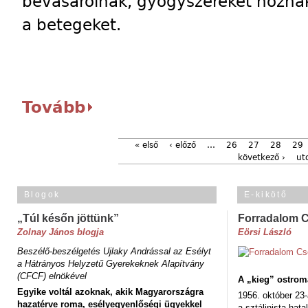
bevásárolnak, gyógyszereket hoznak
a betegeket.
Tovább
« első
‹ előző
…
26
27
28
29
következő ›
ut
Blogok
E-kikötő
„Túl későn jöttünk”
Forradalom 
Zolnay János blogja
Eörsi László
Beszélő-beszélgetés Ujlaky Andrással az Esélyt
a Hátrányos Helyzetű Gyerekeknek Alapítvány
(CFCF) elnökével
A „kieg” ostrom
Egyike voltál azoknak, akik Magyarországra
1956. október 23-
hazatérve roma, esélyegyenlőségi ügyekkel
a sztálinista hat