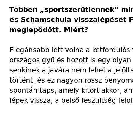
Többen „sportszerűtlennek” min
és Schamschula visszalépését Fü
meglepődött. Miért?
Elegánsabb lett volna a kétfordulós 
országos gyűlés hozott is egy olyan
senkinek a javára nem lehet a jelölt
történt, és ez nagyon rossz benyomá
spontán taps, amely kitört akkor, 
lépek vissza, a belső feszültség felo