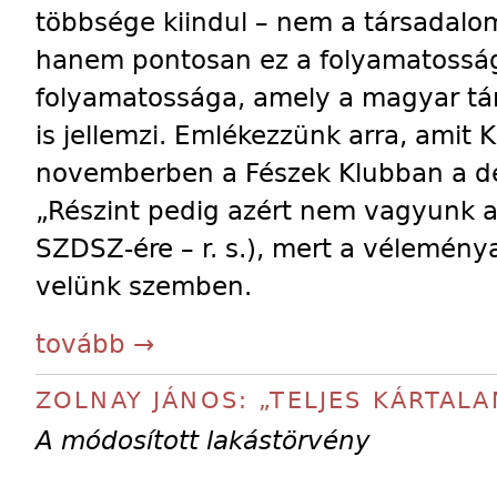
többsége kiindul – nem a társadalo
hanem pontosan ez a folyamatosság, a
folyamatossága, amely a magyar tá
is jellemzi. Emlékezzünk arra, amit 
novemberben a Fészek Klubban a de
„Részint pedig azért nem vagyunk al
SZDSZ-ére – r. s.), mert a vélemény
velünk szemben.
tovább →
ZOLNAY JÁNOS: „TELJES KÁRTALA
A módosított lakástörvény