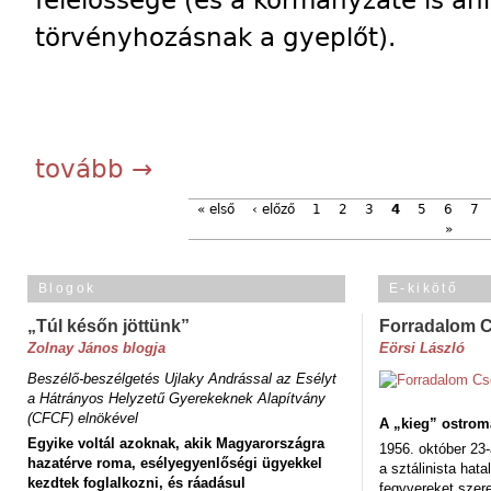
felelőssége (és a kormányzaté is a
törvényhozásnak a gyeplőt).
tovább →
« első
‹ előző
1
2
3
4
5
6
7
»
Blogok
E-kikötő
„Túl későn jöttünk”
Forradalom 
Zolnay János blogja
Eörsi László
Beszélő-beszélgetés Ujlaky Andrással az Esélyt
a Hátrányos Helyzetű Gyerekeknek Alapítvány
(CFCF) elnökével
A „kieg” ostrom
Egyike voltál azoknak, akik Magyarországra
1956. október 23-
hazatérve roma, esélyegyenlőségi ügyekkel
a sztálinista hat
kezdtek foglalkozni, és ráadásul
fegyvereket szere