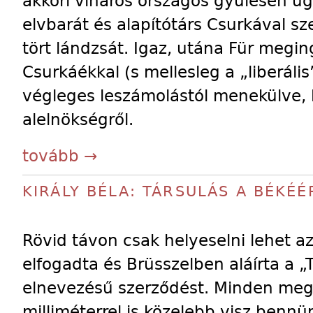
akkori viharos országos gyűlésen ug
elvbarát és alapítótárs Csurkával sz
tört lándzsát. Igaz, utána Für megin
Csurkáékkal (s mellesleg a „liberáli
végleges leszámolástól menekülve,
alelnökségről.
tovább →
KIRÁLY BÉLA: TÁRSULÁS A BÉKÉÉ
Rövid távon csak helyeselni lehet 
elfogadta és Brüsszelben aláírta a „
elnevezésű szerződést. Minden meg
milliméterrel is közelebb visz benn