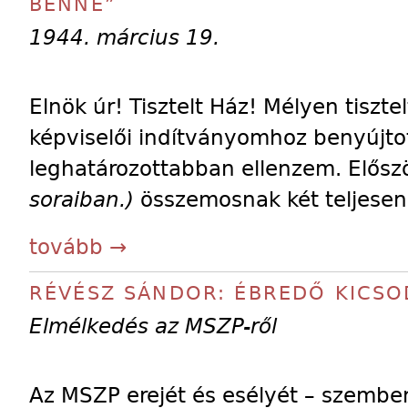
BENNE”
1944. március 19.
Elnök úr! Tisztelt Ház! Mélyen tiszte
képviselői indítványomhoz benyújto
leghatározottabban ellenzem. Elős
soraiban.)
összemosnak két teljesen
tovább →
RÉVÉSZ SÁNDOR: ÉBREDŐ KICSO
Elmélkedés az MSZP-ről
Az MSZP erejét és esélyét – szemben