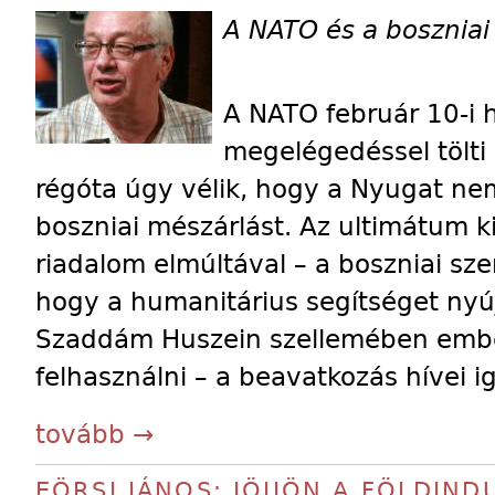
A NATO és a boszniai
A NATO február 10-i 
megelégedéssel tölti
régóta úgy vélik, hogy a Nyugat nem
boszniai mészárlást. Az ultimátum k
riadalom elmúltával – a boszniai sz
hogy a humanitárius segítséget nyú
Szaddám Huszein szellemében ember
felhasználni – a beavatkozás hívei 
tovább →
EÖRSI JÁNOS: JÖJJÖN A FÖLDIND