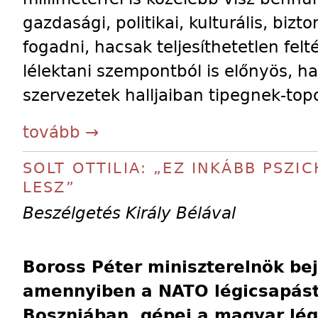
gazdasági, politikai, kulturális, bizt
fogadni, hacsak teljesíthetetlen felt
lélektani szempontból is előnyös, 
szervezetek halljaiban tipegnek-top
tovább →
SOLT OTTILIA: „EZ INKÁBB PSZ
LESZ”
Beszélgetés Király Bélával
Boross Péter miniszterelnök bej
amennyiben a NATO légicsapást
Boszniában, gépei a magyar lég