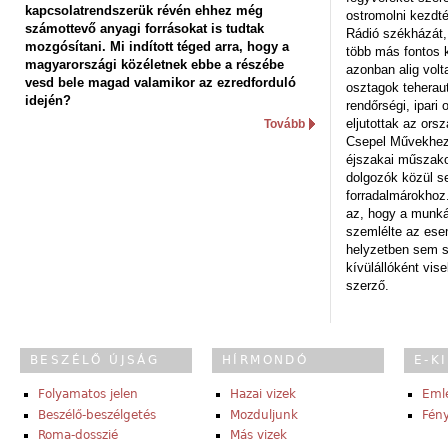
kapcsolatrendszerük révén ehhez még
ostromolni kezdt
számottevő anyagi forrásokat is tudtak
Rádió székházát,
mozgósítani. Mi indított téged arra, hogy a
több más fontos 
magyarországi közéletnek ebbe a részébe
azonban alig volt
vesd bele magad valamikor az ezredforduló
osztagok teheraut
idején?
rendőrségi, ipar
eljutottak az ors
Tovább
Csepel Művekhez 
éjszakai műszakot
dolgozók közül s
forradalmárokhoz.
az, hogy a munk
szemlélte az es
helyzetben sem s
kívülállóként vise
szerző.
BESZÉLŐ ÚJSÁG
HÍRMONDÓ
E-K
Folyamatos jelen
Hazai vizek
Eml
Beszélő-beszélgetés
Mozduljunk
Fény
Roma-dosszié
Más vizek