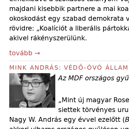
majdani kisebbik partnere a mai koa
okoskodást egy szabad demokrata ve
rövidre: „Koalíciót a liberális párto
akivel rákényszerülünk.
tovább →
MINK ANDRÁS: VÉDŐ-ÓVÓ ÁLLAM
Az MDF országos gyű
„Mint új magyar Rose
siettek törvényes uru
Nagy W. András egy évvel ezelőtt (
B