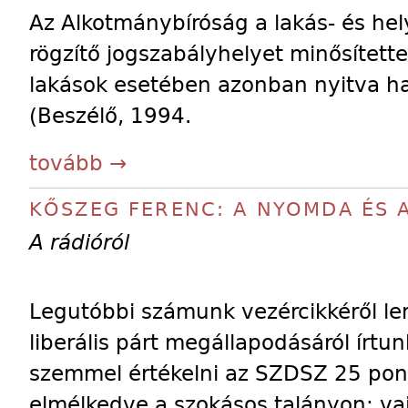
Az Alkotmánybíróság a lakás- és hely
rögzítő jogszabályhelyet minősített
lakások esetében azonban nyitva ha
(Beszélő, 1994.
tovább →
KŐSZEG FERENC: A NYOMDA ÉS
A rádióról
Legutóbbi számunk vezércikkéről le
liberális párt megállapodásáról írtu
szemmel értékelni az SZDSZ 25 ponto
elmélkedve a szokásos talányon: vajo