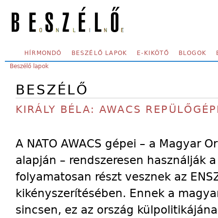
Skip to main content
SECONDARY MENU
HÍRMONDÓ
BESZÉLŐ LAPOK
E-KIKÖTŐ
BLOGOK
YOU ARE HERE:
Beszélő lapok
BESZÉLŐ
KIRÁLY BÉLA: AWACS REPÜLŐGÉ
A NATO AWACS gépei – a Magyar Or
alapján – rendszeresen használják a
folyamatosan részt vesznek az ENSZ
kikényszerítésében. Ennek a magy
sincsen, ez az ország külpolitikájá