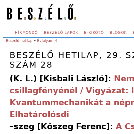
Skip to main content
SECONDARY MENU
HÍRMONDÓ
BESZÉLŐ LAPOK
E-KIKÖTŐ
BLOGOK
YOU ARE HERE:
Beszélő hetilap
»
Évfolyam 4
BESZÉLŐ HETILAP, 29. S
SZÁM 28
(K. L.) [Kisbali László]:
Nem
csillagfényénél / Vigyázat: 
Kvantummechanikát a népn
Elhatárolósdi
–szeg [Kőszeg Ferenc]:
A C