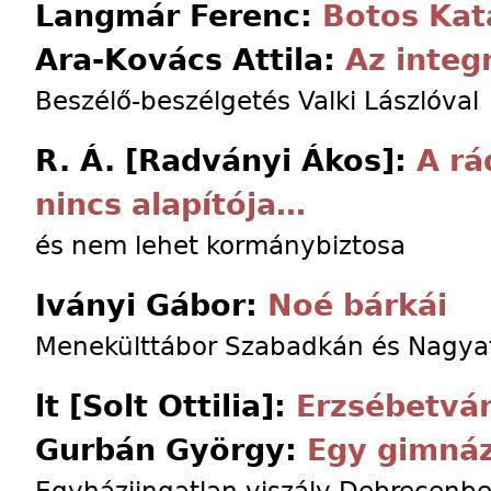
Langmár Ferenc:
Botos Kat
Ara-Kovács Attila:
Az integ
Beszélő-beszélgetés Valki Lászlóval
R. Á. [Radványi Ákos]:
A rá
nincs alapítója…
és nem lehet kormánybiztosa
Iványi Gábor:
Noé bárkái
Menekülttábor Szabadkán és Nagya
lt [Solt Ottilia]:
Erzsébetvá
Gurbán György:
Egy gimnáz