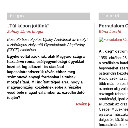
Blogok
E-kikötő
„Túl későn jöttünk”
Forradalom 
Zolnay János blogja
Eörsi László
Beszélő-beszélgetés Ujlaky Andrással az Esélyt
a Hátrányos Helyzetű Gyerekeknek Alapítvány
(CFCF) elnökével
A „kieg” ostrom
Egyike voltál azoknak, akik Magyarországra
1956. október 23-
hazatérve roma, esélyegyenlőségi ügyekkel
a sztálinista hat
kezdtek foglalkozni, és ráadásul
fegyvereket szere
kapcsolatrendszerük révén ehhez még
ostromolni kezdt
számottevő anyagi forrásokat is tudtak
Rádió székházát,
mozgósítani. Mi indított téged arra, hogy a
több más fontos 
magyarországi közéletnek ebbe a részébe
azonban alig volt
vesd bele magad valamikor az ezredforduló
osztagok teheraut
idején?
rendőrségi, ipar
eljutottak az ors
Tovább
Csepel Művekhez 
éjszakai műszakot
dolgozók közül s
forradalmárokhoz.