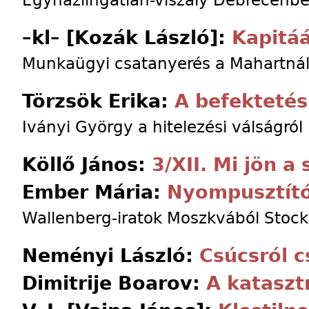
Egyháziingatlan-viszály Debrecenb
–kl– [Kozák László]:
Kapitá
Munkaügyi csatanyerés a Mahartná
Törzsök Erika:
A befektetés
Iványi György a hitelezési válságról
Köllő János:
3/XII. Mi jön a
Ember Mária:
Nyompusztít
Wallenberg-iratok Moszkvából Stoc
Neményi László:
Csúcsról c
Dimitrije Boarov:
A kataszt