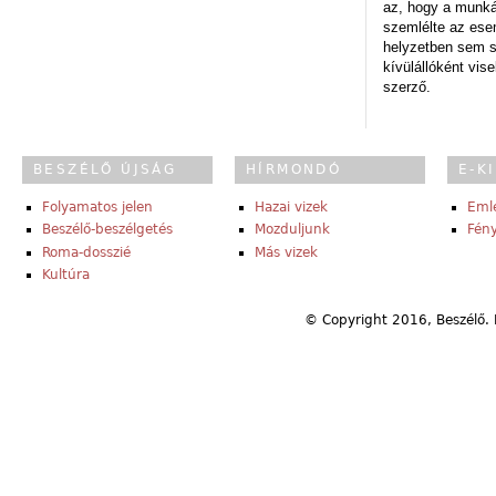
az, hogy a munk
szemlélte az es
helyzetben sem s
kívülállóként vise
szerző.
BESZÉLŐ ÚJSÁG
HÍRMONDÓ
E-K
Folyamatos jelen
Hazai vizek
Eml
Beszélő-beszélgetés
Mozduljunk
Fény
Roma-dosszié
Más vizek
Kultúra
© Copyright 2016, Beszélő. 