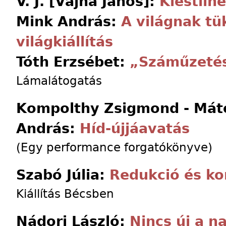
V. J. [Vajna János]:
Klestiln
Mink András:
A világnak tük
világkiállítás
Tóth Erzsébet:
„Száműzetés
Lámalátogatás
Kompolthy Zsigmond - Máté
András:
Híd-újjáavatás
(Egy performance forgatókönyve)
Szabó Júlia:
Redukció és ko
Kiállítás Bécsben
Nádori László:
Nincs új a na