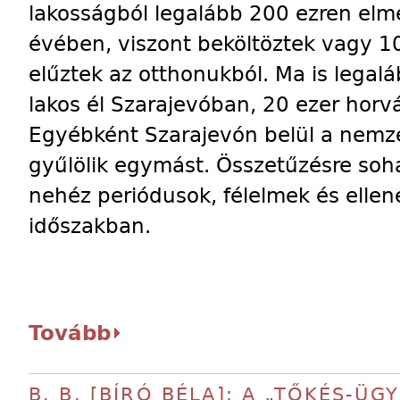
lakosságból legalább 200 ezren elm
évében, viszont beköltöztek vagy 10
elűztek az otthonukból. Ma is legal
lakos él Szarajevóban, 20 ezer horv
Egyébként Szarajevón belül a nemz
gyűlölik egymást. Összetűzésre soha
nehéz periódusok, félelmek és ellené
időszakban.
Tovább
B. B. [BÍRÓ BÉLA]: A „TŐKÉS-ÜGY