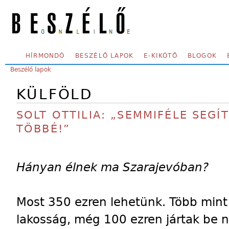
Skip to main content
SECONDARY MENU
HÍRMONDÓ
BESZÉLŐ LAPOK
E-KIKÖTŐ
BLOGOK
YOU ARE HERE:
Beszélő lapok
KÜLFÖLD
SOLT OTTILIA: „SEMMIFÉLE SEG
TÖBBÉ!”
Hányan élnek ma Szarajevóban?
Most 350 ezren lehetünk. Több mint 
lakosság, még 100 ezren jártak be 