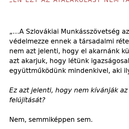
„ÉN EZT AZ ÁTALAKULÁST NEM T
„…A Szlovákiai Munkásszövetség azér
védelmezze ennek a társadalmi réte
nem azt jelenti, hogy el akarnánk kü
azt akarjuk, hogy létünk igazságos
együttműködünk mindenkivel, aki ilye
Ez azt jelenti, hogy nem kívánják a
felújítását?
Nem, semmiképpen sem.