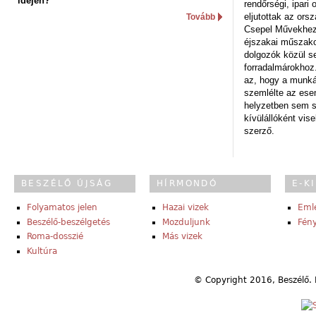
idején?
rendőrségi, ipar
eljutottak az ors
Tovább
Csepel Művekhez 
éjszakai műszakot
dolgozók közül s
forradalmárokhoz.
az, hogy a munk
szemlélte az es
helyzetben sem s
kívülállóként vise
szerző.
BESZÉLŐ ÚJSÁG
HÍRMONDÓ
E-K
Folyamatos jelen
Hazai vizek
Eml
Beszélő-beszélgetés
Mozduljunk
Fény
Roma-dosszié
Más vizek
Kultúra
© Copyright 2016, Beszélő. 