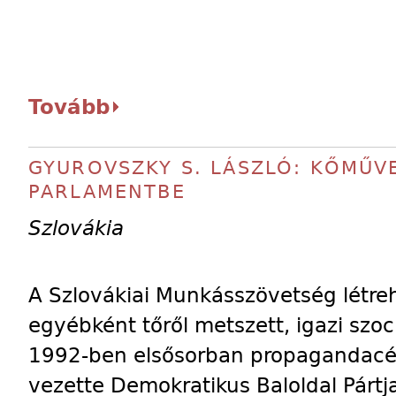
Tovább
GYUROVSZKY S. LÁSZLÓ: KŐMŰV
PARLAMENTBE
Szlovákia
A Szlovákiai Munkásszövetség létreh
egyébként tőről metszett, igazi szoc
1992-ben elsősorban propagandacélo
vezette Demokratikus Baloldal Pártja