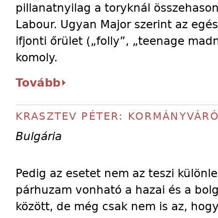
pillanatnyilag a toryknál összehaso
Labour. Ugyan Major szerint az egé
ifjonti őrület („folly”, „teenage mad
komoly.
Tovább
KRASZTEV PÉTER: KORMÁNYVÁR
Bulgária
Pedig az esetet nem az teszi különle
párhuzam vonható a hazai és a bol
között, de még csak nem is az, hogy 