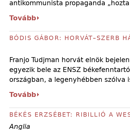
antikommunista propaganda „hozta” 
Tovább
BÓDIS GÁBOR: HORVÁT–SZERB H
Franjo Tudjman horvát elnök bejele
egyezik bele az ENSZ békefenntartó 
országban, a legenyhébben szólva is
Tovább
BÉKÉS ERZSÉBET: RIBILLIÓ A W
Anglia