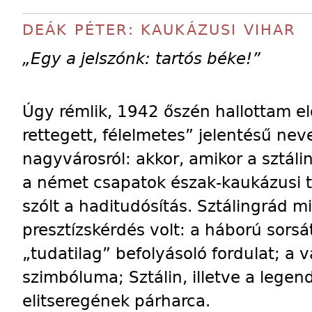
DEÁK PÉTER: KAUKÁZUSI VIHAR
„Egy a jelszónk: tartós béke!”
Úgy rémlik, 1942 őszén hallottam elő
rettegett, félelmetes” jelentésű nev
nagyvárosról: akkor, amikor a sztá
a német csapatok észak-kaukázusi t
szólt a haditudósítás. Sztálingrád m
presztízskérdés volt: a háború sors
„tudatilag” befolyásoló fordulat; a
szimbóluma; Sztálin, illetve a legen
elitseregének párharca.