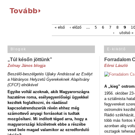
Tovább
« első
‹ előző
…
5
6
7
8
9
1
›
utolsó »
Blogok
E-kikötő
„Túl későn jöttünk”
Forradalom 
Zolnay János blogja
Eörsi László
Beszélő-beszélgetés Ujlaky Andrással az Esélyt
a Hátrányos Helyzetű Gyerekeknek Alapítvány
(CFCF) elnökével
A „kieg” ostrom
Egyike voltál azoknak, akik Magyarországra
1956. október 23-
hazatérve roma, esélyegyenlőségi ügyekkel
a sztálinista hat
kezdtek foglalkozni, és ráadásul
fegyvereket szere
kapcsolatrendszerük révén ehhez még
ostromolni kezdt
számottevő anyagi forrásokat is tudtak
Rádió székházát,
mozgósítani. Mi indított téged arra, hogy a
több más fontos 
magyarországi közéletnek ebbe a részébe
azonban alig volt
vesd bele magad valamikor az ezredforduló
osztagok teheraut