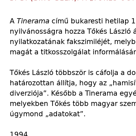
A
Tinerama
című bukaresti hetilap 1
nyilvánosságra hozza Tőkés László áll
nyilatkozatának fakszimiléjét, melybe
magát a titkosszolgálat informálásár
Tőkés László többször is cáfolja a 
határozottan állítja, hogy az „hamis
diverziója”. Később a Tinerama egy
melyekben Tőkés több magyar szemé
úgymond „adatokat”.
1994.