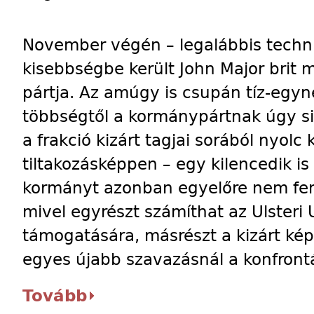
November végén – legalábbis techni
kisebbségbe került John Major brit m
pártja. Az amúgy is csupán tíz-e
többségtől a kormánypártnak úgy s
a frakció kizárt tagjai sorából nyolc
tiltakozásképpen – egy kilencedik is 
kormányt azonban egyelőre nem fen
mivel egyrészt számíthat az Ulsteri 
támogatására, másrészt a kizárt kép
egyes újabb szavazásnál a konfrontá
Tovább