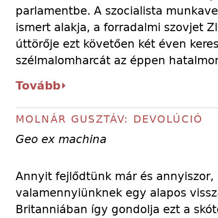
parlamentbe. A szocialista munkave
ismert alakja, a forradalmi szovjet 
úttörője ezt követően két éven keres
szélmalomharcát az éppen hatalmon
Tovább
MOLNÁR GUSZTÁV: DEVOLÚCIÓ
Geo ex machina
Annyit fejlődtünk már és annyiszor,
valamennyiünknek egy alapos vissza
Britanniában így gondolja ezt a skó