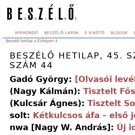
Skip to main content
SECONDARY MENU
HÍRMONDÓ
BESZÉLŐ LAPOK
E-KIKÖTŐ
BLOGOK
YOU ARE HERE:
Beszélő hetilap
»
Évfolyam 4
BESZÉLŐ HETILAP, 45. S
SZÁM 44
Gadó György:
[Olvasói levé
(Nagy Kálmán):
Tisztelt Fő
(Kulcsár Ágnes):
Tisztelt So
solt:
Kétkulcsos áfa – első 
nwa [Nagy W. András]:
Új i