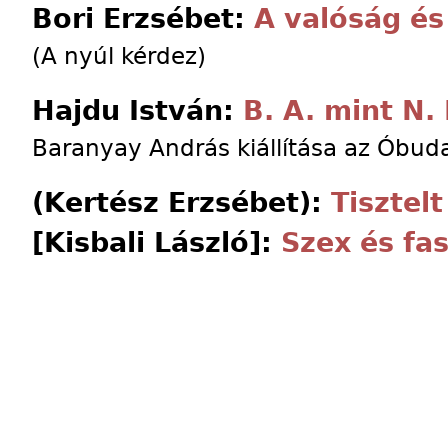
Bori Erzsébet:
A valóság és
(A nyúl kérdez)
Hajdu István:
B. A. mint N. 
Baranyay András kiállítása az Óbud
(Kertész Erzsébet):
Tisztel
[Kisbali László]:
Szex és fa