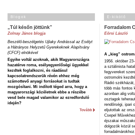
Blogok
E-kikötő
„Túl későn jöttünk”
Forradalom 
Zolnay János blogja
Eörsi László
Beszélő-beszélgetés Ujlaky Andrással az Esélyt
a Hátrányos Helyzetű Gyerekeknek Alapítvány
(CFCF) elnökével
A „kieg” ostrom
Egyike voltál azoknak, akik Magyarországra
1956. október 23-
hazatérve roma, esélyegyenlőségi ügyekkel
a sztálinista hat
kezdtek foglalkozni, és ráadásul
fegyvereket szere
kapcsolatrendszerük révén ehhez még
ostromolni kezdt
számottevő anyagi forrásokat is tudtak
Rádió székházát,
mozgósítani. Mi indított téged arra, hogy a
több más fontos 
magyarországi közéletnek ebbe a részébe
azonban alig volt
vesd bele magad valamikor az ezredforduló
osztagok teheraut
idején?
rendőrségi, ipar
eljutottak az ors
Tovább
Csepel Művekhez 
éjszakai műszakot
dolgozók közül s
forradalmárokhoz.