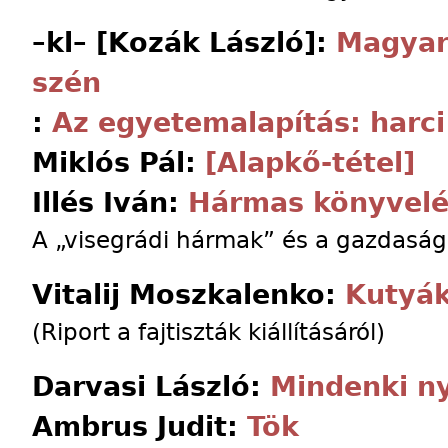
–kl– [Kozák László]:
Magyar 
szén
:
Az egyetemalapítás: harc
Miklós Pál:
[Alapkő-tétel]
Illés Iván:
Hármas könyvelé
A „visegrádi hármak” és a gazdaság
Vitalij Moszkalenko:
Kutyá
(Riport a fajtiszták kiállításáról)
Darvasi László:
Mindenki ny
Ambrus Judit:
Tök