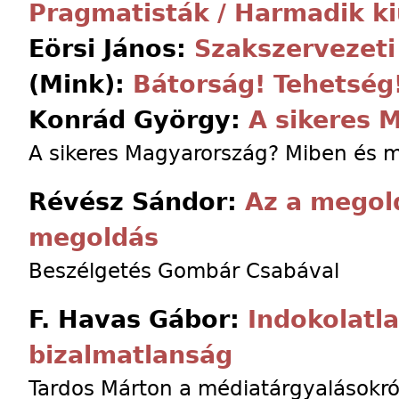
Pragmatisták / Harmadik ki
Eörsi János:
Szakszervezeti
(Mink):
Bátorság! Tehetség
Konrád György:
A sikeres 
A sikeres Magyarország? Miben és mi
Révész Sándor:
Az a megol
megoldás
Beszélgetés Gombár Csabával
F. Havas Gábor:
Indokolatl
bizalmatlanság
Tardos Márton a médiatárgyalásokró