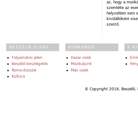
az, hogy a munk
szemlélte az es
helyzetben sem s
kívülállóként vise
szerző.
BESZÉLŐ ÚJSÁG
HÍRMONDÓ
E-K
Folyamatos jelen
Hazai vizek
Eml
Beszélő-beszélgetés
Mozduljunk
Fény
Roma-dosszié
Más vizek
Kultúra
© Copyright 2016, Beszélő. 