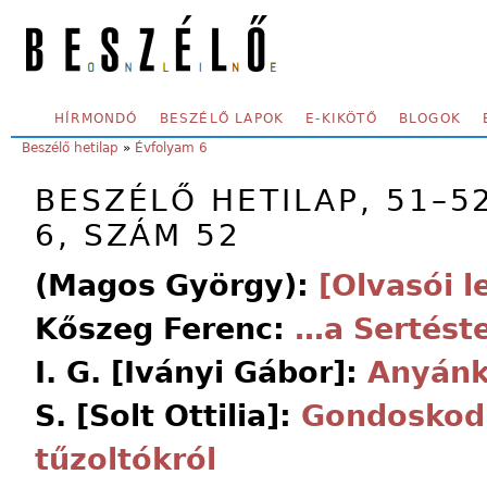
Skip to main content
SECONDARY MENU
HÍRMONDÓ
BESZÉLŐ LAPOK
E-KIKÖTŐ
BLOGOK
YOU ARE HERE:
Beszélő hetilap
»
Évfolyam 6
BESZÉLŐ HETILAP, 51–5
6, SZÁM 52
(Magos György):
[Olvasói l
Kőszeg Ferenc:
…a Sertést
I. G. [Iványi Gábor]:
Anyánk
S. [Solt Ottilia]:
Gondoskodi
tűzoltókról