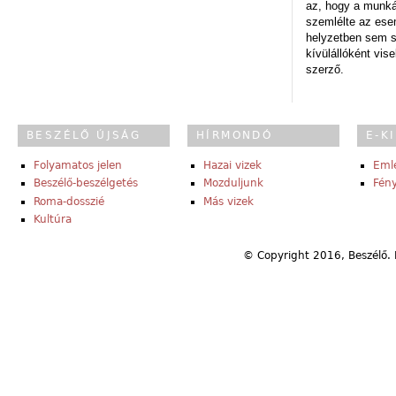
az, hogy a munk
szemlélte az es
helyzetben sem s
kívülállóként vise
szerző.
BESZÉLŐ ÚJSÁG
HÍRMONDÓ
E-K
Folyamatos jelen
Hazai vizek
Eml
Beszélő-beszélgetés
Mozduljunk
Fény
Roma-dosszié
Más vizek
Kultúra
© Copyright 2016, Beszélő. 