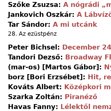
Szőke Zsuzsa:
A nógrádi „
Jankovich Oszkár:
A Lábvíz
Tar Sándor:
A mi utcánk
28. Az ezüstpénz
Peter Bichsel:
December 24
Tandori Dezső:
Broadway Fly
(mar-os) [Martos Gábor]:
N
borz [Bori Erzsébet]:
Hit, 
Kováts Albert:
Középkori 
Szarka Zoltán:
Piranéző
Havas Fanny:
Lélektől nem