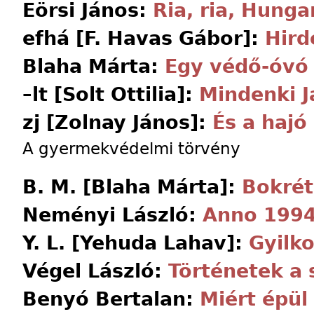
Eörsi János:
Ria, ria, Hunga
efhá [F. Havas Gábor]:
Hird
Blaha Márta:
Egy védő-óvó
–lt [Solt Ottilia]:
Mindenki J
zj [Zolnay János]:
És a haj
A gyermekvédelmi törvény
B. M. [Blaha Márta]:
Bokrét
Neményi László:
Anno 199
Y. L. [Yehuda Lahav]:
Gyilk
Végel László:
Történetek a
Benyó Bertalan:
Miért épül