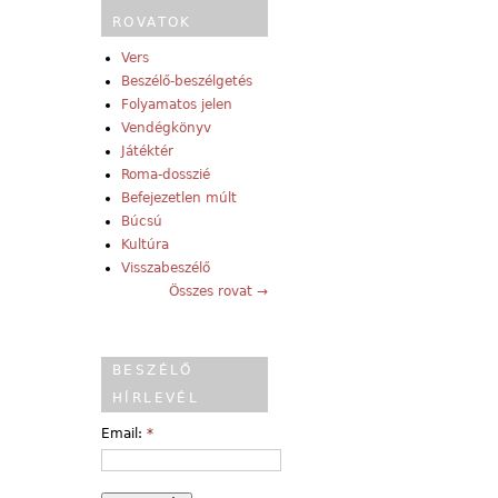
ROVATOK
Vers
Beszélő-beszélgetés
Folyamatos jelen
Vendégkönyv
Játéktér
Roma-dosszié
Befejezetlen múlt
Búcsú
Kultúra
Visszabeszélő
Összes rovat →
BESZÉLŐ
HÍRLEVÉL
Email:
*