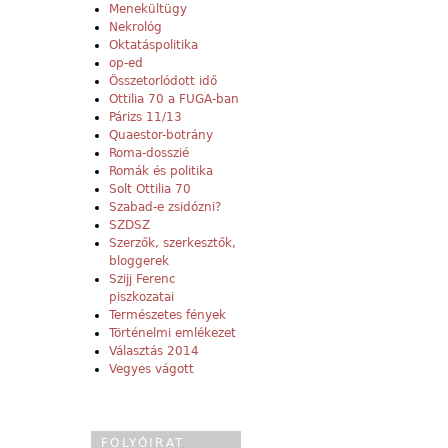
Menekültügy
Nekrológ
Oktatáspolitika
op-ed
Összetorlódott idő
Ottilia 70 a FUGA-ban
Párizs 11/13
Quaestor-botrány
Roma-dosszié
Romák és politika
Solt Ottilia 70
Szabad-e zsidózni?
SZDSZ
Szerzők, szerkesztők,
bloggerek
Szijj Ferenc
piszkozatai
Természetes fények
Történelmi emlékezet
Választás 2014
Vegyes vágott
FOLYÓIRAT