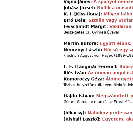
Vajna János:
A spanyol nemze
Juhász József:
Nyílik a másodi
K. I. [Kiss Ilona]:
Milyen hábo
Bíró Béla:
Sztálin vagy Stefa
Feischmidt Margit:
Vaklárma 
Beszélgetés Cs. Gyímesi Évával
Martin Bútora:
Együtt élünk,
Neményi László:
Búcsú egy „
Friedrich August von Hayek (1899–19
L. F. [Langmár Ferenc]:
Bábsz
Illés Iván:
Az önmarcangolás 
Komoróczy Géza:
Álomegyet
Tézisek helyzetünkről, teendőinkről, le
Hajdu István:
Megszámított p
Gérard Garouste munkái az Ernst Mú
(bikácsy):
Nabokov professzo
[Kisbali László]:
Egyetem, ak