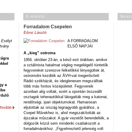
E-kikötő
Besz
Forradalom Csepelen
Eörsi László
 Esélyt
A FORRADALOM
tvány
ELSŐ NAPJAI
A „kieg” ostroma
zágra
1956. október 23-án, a késő esti órákban, amikor
ekkel
a sztálinista hatalmat végleg megelégelő tüntetők
fegyvereket szerezve felkelőkké lényegültek át,
ostromolni kezdték az ÁVH-val megerősített
Rádió székházát, és ideiglenesen megszálltak
gy a
több más fontos középületet. Fegyvereik
ébe
azonban alig voltak, ezért a spontán összeállt
rduló
osztagok teherautókkal látogatták meg a katonai,
rendőrségi, ipari objektumokat. Hamarosan
eljutottak az ország legnagyobb gyárához, a
Tovább
Csepel Művekhez is, ahol megszakították az
éjszakai műszakot. A gyár vezetőit berendelték, a
dolgozók közül sem mindenki csatlakozott a
forradalmárokhoz. „Figyelmeztető jelenség volt