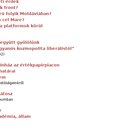
ti érdek
k front?
rú folyik Moldáviában?
n cel Mare?
a platformok körül
 együtt gyűlölünk
gyanús kozmopolita liberálistól”
92)
ínház az értékpapírpiacon
határai
em
hetőségeinkről
átosz
zeumban
r
adémia, állam