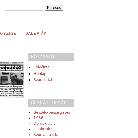
FOSZIGET
GALÉRIÁK
FOLYAMOK
Folyóirat
Hetilap
Szamizdat
CÍMLAP TÉMÁK
Beszélő-beszélgetés
1956
Demokrácia
Filmkritika
Szociálpolitika