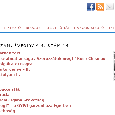
E-KIKÖTŐ
BLOGOK
BESZÉLŐ TÁJ
HANGOS KIKÖTŐ
IN
SZÁM, ÉVFOLYAM 4, SZÁM 14
szhez tért
sz álmatlansága / Szorozzátok meg! / Bős / Chisinau
olgáltatottságra
 törvénye – II.
folyam II.
puccsisták
rácia
resi Cigány Szövetség
yeg!” – a GYIVI garzonháza Egerben
sebbség