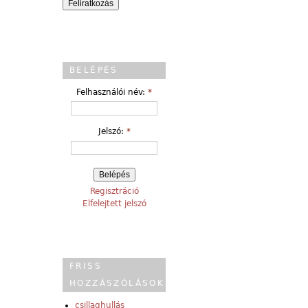
BELÉPÉS
Felhasználói név:
*
Jelszó:
*
Regisztráció
Elfelejtett jelszó
FRISS
HOZZÁSZÓLÁSOK
csillaghullás