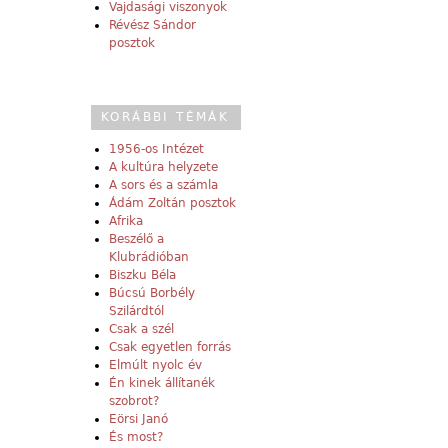
Vajdasági viszonyok
Révész Sándor
posztok
KORÁBBI TÉMÁK
1956-os Intézet
A kultúra helyzete
A sors és a számla
Ádám Zoltán posztok
Afrika
Beszélő a
Klubrádióban
Biszku Béla
Búcsú Borbély
Szilárdtól
Csak a szél
Csak egyetlen forrás
Elmúlt nyolc év
Én kinek állítanék
szobrot?
Eörsi Janó
És most?