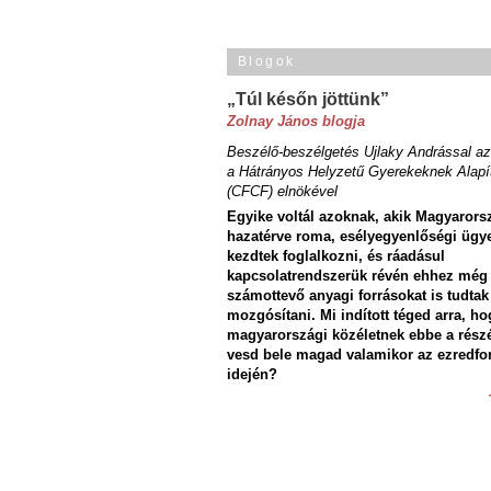
Blogok
„Túl későn jöttünk”
Zolnay János blogja
Beszélő-beszélgetés Ujlaky Andrással az
a Hátrányos Helyzetű Gyerekeknek Alapí
(CFCF) elnökével
Egyike voltál azoknak, akik Magyarors
hazatérve roma, esélyegyenlőségi ügy
kezdtek foglalkozni, és ráadásul
kapcsolatrendszerük révén ehhez még
számottevő anyagi forrásokat is tudtak
mozgósítani. Mi indított téged arra, ho
magyarországi közéletnek ebbe a rész
vesd bele magad valamikor az ezredfo
idején?