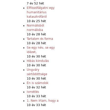
7 év 52 hét
Elfilozófálgatni egy
humanitárius
katasztrófáról
10 év 25 hét
Normálisból
normálisba
10 év 28 hét
Tartalom és forma
10 év 28 hét
Se egy név, se egy
idézet,
10 év 30 hét
Hibás kiindulás
10 év 30 hét
Ungváry
sértődöttsége
10 év 30 hét
Én is számolok
10 év 32 hét
Ismétlés
10 év 33 hét
1. Nem írtam, hogy a
10 év 33 hét