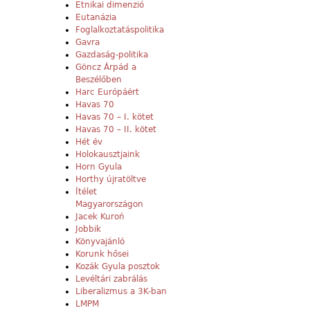
Etnikai dimenzió
Eutanázia
Foglalkoztatáspolitika
Gavra
Gazdaság-politika
Göncz Árpád a
Beszélőben
Harc Európáért
Havas 70
Havas 70 – I. kötet
Havas 70 – II. kötet
Hét év
Holokausztjaink
Horn Gyula
Horthy újratöltve
Ítélet
Magyarországon
Jacek Kuroń
Jobbik
Könyvajánló
Korunk hősei
Kozák Gyula posztok
Levéltári zabrálás
Liberalizmus a 3K-ban
LMPM