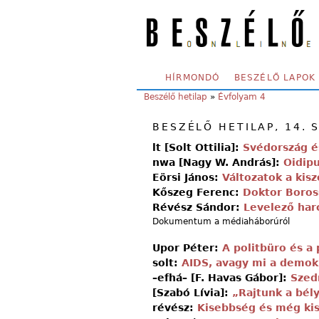
Skip to main content
SECONDARY MENU
HÍRMONDÓ
BESZÉLŐ LAPOK
YOU ARE HERE:
Beszélő hetilap
»
Évfolyam 4
BESZÉLŐ HETILAP, 14. 
lt [Solt Ottilia]:
Svédország é
nwa [Nagy W. András]:
Oidipu
Eörsi János:
Változatok a kisz
Kőszeg Ferenc:
Doktor Boross
Révész Sándor:
Levelező harc
Dokumentum a médiaháborúról
Upor Péter:
A politbüro és a 
solt:
AIDS, avagy mi a demok
–efhá– [F. Havas Gábor]:
Szed
[Szabó Lívia]:
„Rajtunk a bél
révész:
Kisebbség és még ki