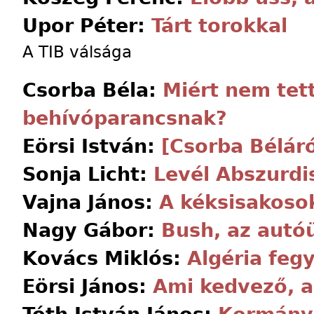
Upor Péter:
Tárt torokkal
A TIB válsága
Csorba Béla:
Miért nem tet
behívóparancsnak?
Eörsi István:
[Csorba Béláró
Sonja Licht:
Levél Abszurdi
Vajna János:
A kéksisakoso
Nagy Gábor:
Bush, az autó
Kovács Miklós:
Algéria feg
Eörsi János:
Ami kedvező, a