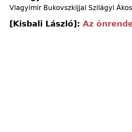
Vlagyimir Bukovszkijjal Szilágyi Áko
[Kisbali László]:
Az önrende