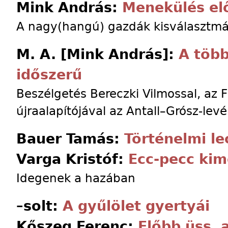
Mink András:
Menekülés el
A nagy(hangú) gazdák kisválasztm
M. A. [Mink András]:
A töb
időszerű
Beszélgetés Bereczki Vilmossal, az 
újraalapítójával az Antall–Grósz-levé
Bauer Tamás:
Történelmi le
Varga Kristóf:
Ecc-pecc ki
Idegenek a hazában
–solt:
A gyűlölet gyertyái
Kőszeg Ferenc:
Előbb üss, 