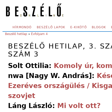
Skip to main content
SECONDARY MENU
HÍRMONDÓ
BESZÉLŐ LAPOK
E-KIKÖTŐ
BLOGOK
YOU ARE HERE:
Beszélő hetilap
»
Évfolyam 4
BESZÉLŐ HETILAP, 3. SZ
SZÁM 3
Solt Ottilia:
Komoly úr, kom
nwa [Nagy W. András]:
Kés
Ezeréves országülés / Kisg
szovjet
Láng László:
Mi volt ott?