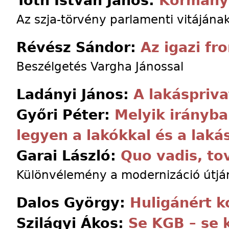
Tóth István János:
Kormányp
Az szja-törvény parlamenti vitájána
Révész Sándor:
Az igazi fr
Beszélgetés Vargha Jánossal
Ladányi János:
A lakáspriva
Győri Péter:
Melyik irányb
legyen a lakókkal és a laká
Garai László:
Quo vadis, to
Különvélemény a modernizáció útjár
Dalos György:
Huligánért k
Szilágyi Ákos:
Se KGB – se 