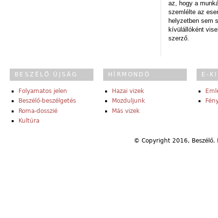
az, hogy a munk
szemlélte az es
helyzetben sem s
kívülállóként vise
szerző.
BESZÉLŐ ÚJSÁG
HÍRMONDÓ
E-K
Folyamatos jelen
Hazai vizek
Eml
Beszélő-beszélgetés
Mozduljunk
Fény
Roma-dosszié
Más vizek
Kultúra
© Copyright 2016, Beszélő. 