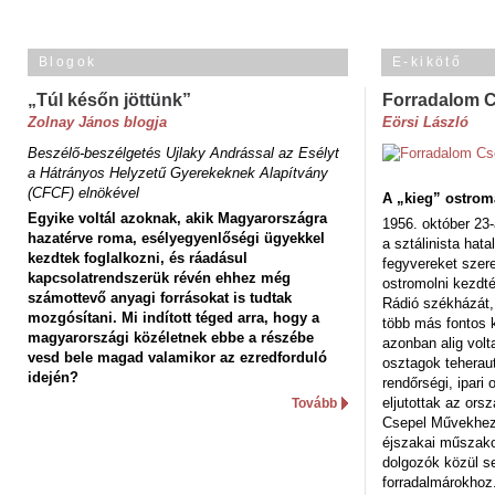
Blogok
E-kikötő
„Túl későn jöttünk”
Forradalom 
Zolnay János blogja
Eörsi László
Beszélő-beszélgetés Ujlaky Andrással az Esélyt
a Hátrányos Helyzetű Gyerekeknek Alapítvány
(CFCF) elnökével
A „kieg” ostrom
Egyike voltál azoknak, akik Magyarországra
1956. október 23-
hazatérve roma, esélyegyenlőségi ügyekkel
a sztálinista hat
kezdtek foglalkozni, és ráadásul
fegyvereket szere
kapcsolatrendszerük révén ehhez még
ostromolni kezdt
számottevő anyagi forrásokat is tudtak
Rádió székházát,
mozgósítani. Mi indított téged arra, hogy a
több más fontos 
magyarországi közéletnek ebbe a részébe
azonban alig volt
vesd bele magad valamikor az ezredforduló
osztagok teheraut
idején?
rendőrségi, ipar
eljutottak az ors
Tovább
Csepel Művekhez 
éjszakai műszakot
dolgozók közül s
forradalmárokhoz.