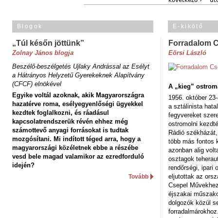
következő ›
ut
Blogok
E-kikötő
„Túl későn jöttünk”
Forradalom 
Zolnay János blogja
Eörsi László
Beszélő-beszélgetés Ujlaky Andrással az Esélyt
a Hátrányos Helyzetű Gyerekeknek Alapítvány
(CFCF) elnökével
A „kieg” ostrom
Egyike voltál azoknak, akik Magyarországra
1956. október 23-
hazatérve roma, esélyegyenlőségi ügyekkel
a sztálinista hat
kezdtek foglalkozni, és ráadásul
fegyvereket szere
kapcsolatrendszerük révén ehhez még
ostromolni kezdt
számottevő anyagi forrásokat is tudtak
Rádió székházát,
mozgósítani. Mi indított téged arra, hogy a
több más fontos 
magyarországi közéletnek ebbe a részébe
azonban alig volt
vesd bele magad valamikor az ezredforduló
osztagok teheraut
idején?
rendőrségi, ipar
eljutottak az ors
Tovább
Csepel Művekhez 
éjszakai műszakot
dolgozók közül s
forradalmárokhoz.