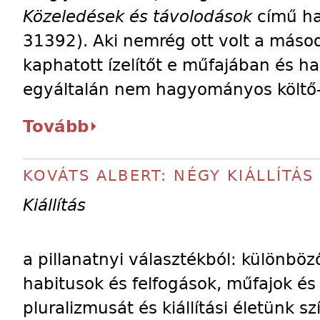
Közeledések és távolodások
című ha
31392). Aki nemrég ott volt a másod
kaphatott ízelítőt e műfajában és h
egyáltalán nem hagyományos költő
Tovább
KOVÁTS ALBERT: NÉGY KIÁLLÍTÁS
Kiállítás
a pillanatnyi választékból: különbö
habitusok és felfogások, műfajok és
pluralizmusát és kiállítási életünk s