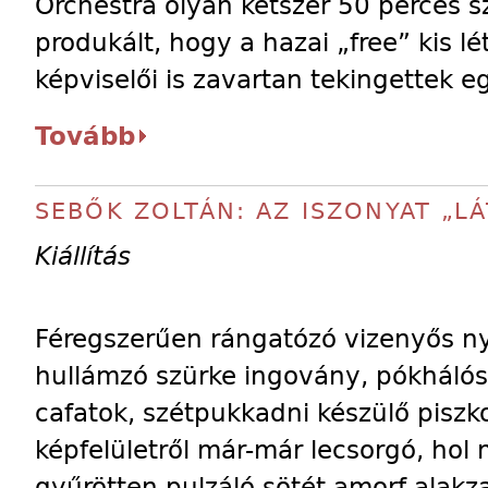
Orchestra olyan kétszer 50 perces s
produkált, hogy a hazai „free” kis 
képviselői is zavartan tekingettek 
Tovább
SEBŐK ZOLTÁN: AZ ISZONYAT „LÁ
Kiállítás
Féregszerűen rángatózó vizenyős n
hullámzó szürke ingovány, pókháló
cafatok, szétpukkadni készülő piszk
képfelületről már-már lecsorgó, hol
gyűrötten pulzáló sötét amorf alakz