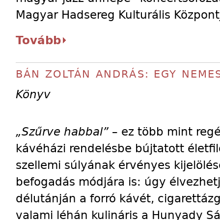
Magyar Hadsereg Kulturális Központja 
Tovább
BÁN ZOLTÁN ANDRÁS: EGY NEME
Könyv
„Szűrve habbal”
– ez több mint regé
kávéházi rendelésbe bújtatott életfi
szellemi súlyának érvényes kijelölés
befogadás módjára is: úgy élvezhetj
délutánján a forró kávét, cigarettá
valami léhán kulináris a Hunyady S