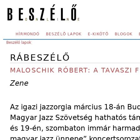
Skip to main content
SECONDARY MENU
HÍRMONDÓ
BESZÉLŐ LAPOK
E-KIKÖTŐ
BLOGOK
YOU ARE HERE:
Beszélő lapok
RÁBESZÉLŐ
MALOSCHIK RÓBERT: A TAVASZI 
Zene
Az igazi jazzorgia március 18-án Bu
Magyar Jazz Szövetség hathatós tá
és 19-én, szombaton immár harmad
magyar jazz ünnepe” koncertsorozat