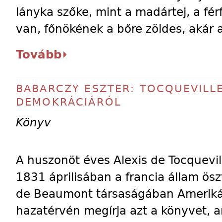
lányka szőke, mint a madártej, a f
van, főnökének a bőre zöldes, akár 
Tovább
BABARCZY ESZTER: TOCQUEVILLE
DEMOKRÁCIÁRÓL
Könyv
A huszonöt éves Alexis de Tocquevil
1831 áprilisában a francia állam ösz
de Beaumont társaságában Amerikába
hazatérvén megírja azt a könyvet, a