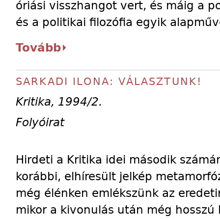
óriási visszhangot vert, és máig a p
és a politikai filozófia egyik alapműv
Tovább
SARKADI ILONA: VÁLASZTUNK!
Kritika, 1994/2.
Folyóirat
Hirdeti a Kritika idei második szám
korábbi, elhíresült jelkép metamorfó
még élénken emlékszünk az eredeti
mikor a kivonulás után még hosszú 