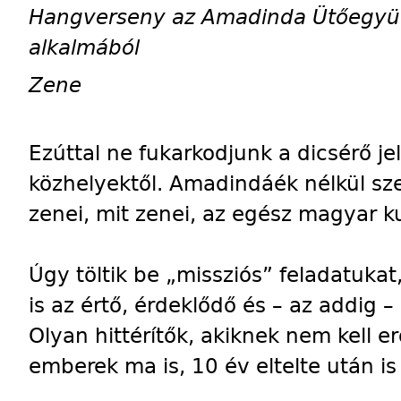
Hangverseny az Amadinda Ütőegyüt
alkalmából
Zene
Ezúttal ne fukarkodjunk a dicsérő jel
közhelyektől. Amadindáék nélkül s
zenei, mit zenei, az egész magyar kul
Úgy töltik be „missziós” feladatukat
is az értő, érdeklődő és – az addig 
Olyan hittérítők, akiknek nem kell e
emberek ma is, 10 év eltelte után is