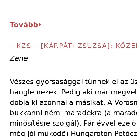
Tovább
– KZS – [KÁRPÁTI ZSUZSA]: KÖ
Zene
Vészes gyorsasággal tűnnek el az 
hanglemezek. Pedig aki már megvett
dobja ki azonnal a másikat. A Vörös
bukkanni némi maradékra (a marad
minősítésre szolgál). Pár évvel ezelő
még jól működő) Hungaroton Petőcz