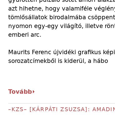
azt hihetne, hogy valamiféle véglén
tömlősállatok birodalmába csöppent
nyomon egy-egy világító, illetve rön
emberi arc.
Maurits Ferenc újvidéki grafikus kép
sorozatcímekből is kiderül, a hábo
Tovább
–KZS– [KÁRPÁTI ZSUZSA]: AMAD