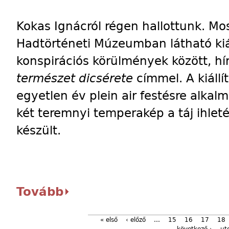
Kokas Ignácról régen hallottunk. Mos
Hadtörténeti Múzeumban látható kiá
konspirációs körülmények között, hí
természet dicsérete
címmel. A kiállí
egyetlen év plein air festésre alkal
két teremnyi temperakép a táj ihlet
készült.
Tovább
« első
‹ előző
…
15
16
17
18