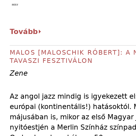
micr
Tovább
MALOS [MALOSCHIK RÓBERT]: A 
TAVASZI FESZTIVÁLON
Zene
Az angol jazz mindig is igyekezett e
európai (kontinentális!) hatásoktól
májusában is, mikor az első Magyar 
nyitóestjén a Merlin Színház színp