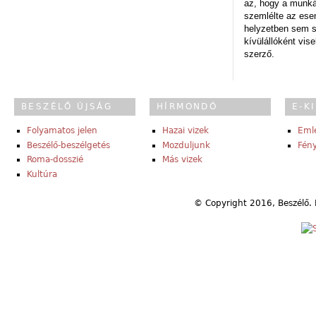
az, hogy a munk
szemlélte az es
helyzetben sem s
kívülállóként vise
szerző.
BESZÉLŐ ÚJSÁG
HÍRMONDÓ
E-K
Folyamatos jelen
Hazai vizek
Eml
Beszélő-beszélgetés
Mozduljunk
Fény
Roma-dosszié
Más vizek
Kultúra
© Copyright 2016, Beszélő. 