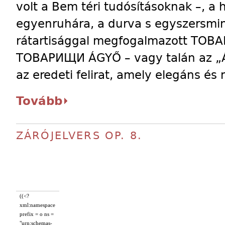
volt a Bem téri tudósításoknak –, a 
egyenruhára, a durva s egyszersmin
rátartisággal megfogalmazott TOBA
TOBAPИЩИ ÁGYŐ – vagy talán az „Ágyő
az eredeti felirat, amely elegáns és 
Tovább
ZÁRÓJELVERS OP. 8.
((<?
xml:namespace
prefix = o ns =
"urn:schemas-