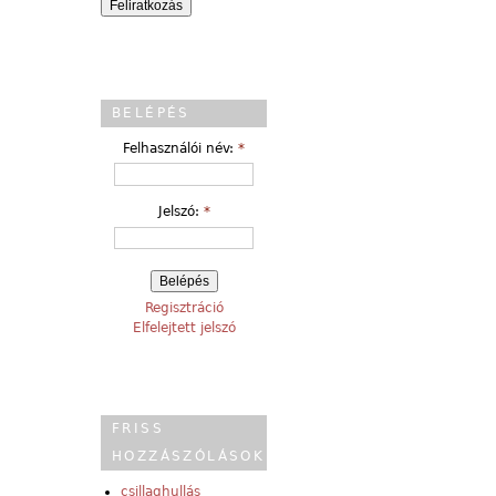
BELÉPÉS
Felhasználói név:
*
Jelszó:
*
Regisztráció
Elfelejtett jelszó
FRISS
HOZZÁSZÓLÁSOK
csillaghullás