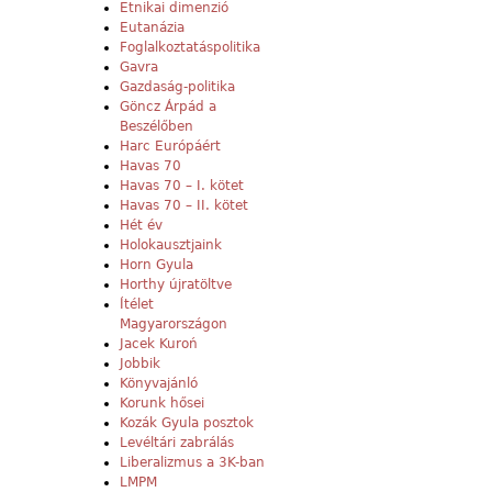
Etnikai dimenzió
Eutanázia
Foglalkoztatáspolitika
Gavra
Gazdaság-politika
Göncz Árpád a
Beszélőben
Harc Európáért
Havas 70
Havas 70 – I. kötet
Havas 70 – II. kötet
Hét év
Holokausztjaink
Horn Gyula
Horthy újratöltve
Ítélet
Magyarországon
Jacek Kuroń
Jobbik
Könyvajánló
Korunk hősei
Kozák Gyula posztok
Levéltári zabrálás
Liberalizmus a 3K-ban
LMPM