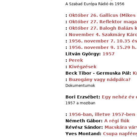
A Szabad Európa Rádió és 1956
:
Október 26. Gallicus (Mike
:
Október 27. Reflektor maga
:
Október 27. Balogh Balázs
:
November 4. Szakmáry Káro
:
1956. november 7. 10.35 és
:
1956. november 9. 15.29 h.
Litván György:
1957
:
Perek
:
Kivégzések
Beck Tibor - Germuska Pál:
K
:
Buzogány vagy nádpálca?
Dokumentumok
Bori Erzsébet:
Egy nehéz év 
1957 a moziban
:
1956-ban, illetve 1957-ben 
Németh Gábor:
A régi fiúk
Révész Sándor:
Macskára vár
Yves Montand:
Csupa napfén