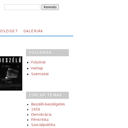
FOSZIGET
GALÉRIÁK
FOLYAMOK
Folyóirat
Hetilap
Szamizdat
CÍMLAP TÉMÁK
Beszélő-beszélgetés
1956
Demokrácia
Filmkritika
Szociálpolitika