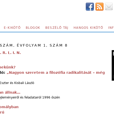
E-KIKÖTŐ
BLOGOK
BESZÉLŐ TÁJ
HANGOS KIKÖTŐ
IN
 SZÁM, ÉVFOLYAM 1, SZÁM 8
. R. L. I. N.
 nekünk?
zló:
„Nagyon szeretem a filozófia radikalitását – még
zter és Kisbali László
an állnak…
ejleményeiről és feladatairól 1996 őszén
homályban
rú