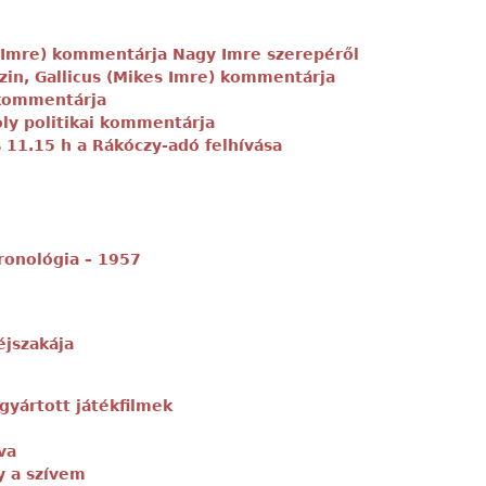
s Imre) kommentárja Nagy Imre szerepéről
zin, Gallicus (Mikes Imre) kommentárja
 kommentárja
ly politikai kommentárja
 11.15 h a Rákóczy-adó felhívása
ronológia – 1957
éjszakája
gyártott játékfilmek
va
y a szívem