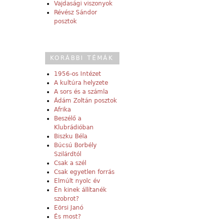
Vajdasági viszonyok
Révész Sándor
posztok
KORÁBBI TÉMÁK
1956-os Intézet
A kultúra helyzete
A sors és a számla
Ádám Zoltán posztok
Afrika
Beszélő a
Klubrádióban
Biszku Béla
Búcsú Borbély
Szilárdtól
Csak a szél
Csak egyetlen forrás
Elmúlt nyolc év
Én kinek állítanék
szobrot?
Eörsi Janó
És most?