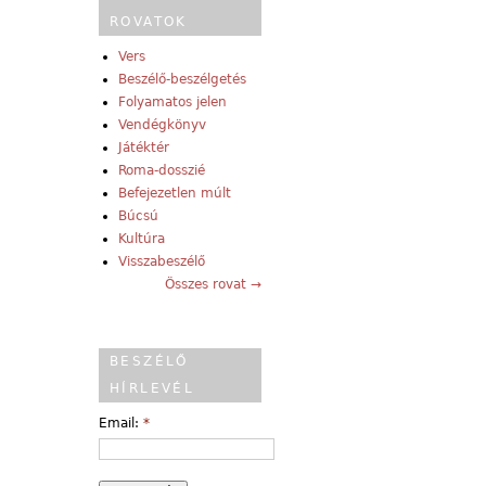
ROVATOK
Vers
Beszélő-beszélgetés
Folyamatos jelen
Vendégkönyv
Játéktér
Roma-dosszié
Befejezetlen múlt
Búcsú
Kultúra
Visszabeszélő
Összes rovat →
BESZÉLŐ
HÍRLEVÉL
Email:
*