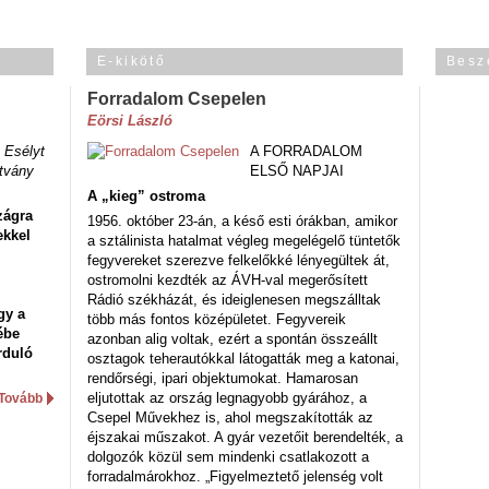
E-kikötő
Besz
Forradalom Csepelen
Eörsi László
 Esélyt
A FORRADALOM
tvány
ELSŐ NAPJAI
A „kieg” ostroma
zágra
1956. október 23-án, a késő esti órákban, amikor
ekkel
a sztálinista hatalmat végleg megelégelő tüntetők
fegyvereket szerezve felkelőkké lényegültek át,
ostromolni kezdték az ÁVH-val megerősített
Rádió székházát, és ideiglenesen megszálltak
gy a
több más fontos középületet. Fegyvereik
ébe
azonban alig voltak, ezért a spontán összeállt
rduló
osztagok teherautókkal látogatták meg a katonai,
rendőrségi, ipari objektumokat. Hamarosan
eljutottak az ország legnagyobb gyárához, a
Tovább
Csepel Művekhez is, ahol megszakították az
éjszakai műszakot. A gyár vezetőit berendelték, a
dolgozók közül sem mindenki csatlakozott a
forradalmárokhoz. „Figyelmeztető jelenség volt