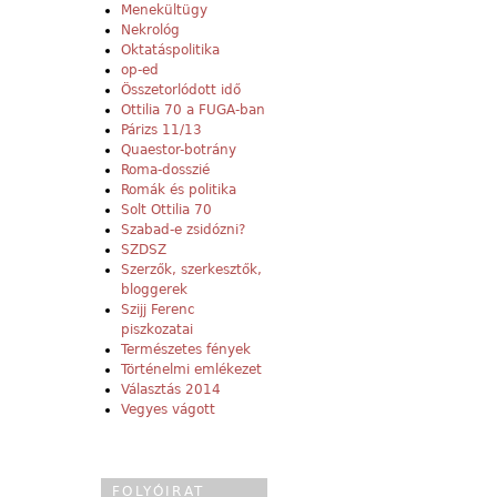
Menekültügy
Nekrológ
Oktatáspolitika
op-ed
Összetorlódott idő
Ottilia 70 a FUGA-ban
Párizs 11/13
Quaestor-botrány
Roma-dosszié
Romák és politika
Solt Ottilia 70
Szabad-e zsidózni?
SZDSZ
Szerzők, szerkesztők,
bloggerek
Szijj Ferenc
piszkozatai
Természetes fények
Történelmi emlékezet
Választás 2014
Vegyes vágott
FOLYÓIRAT