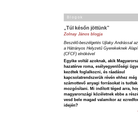
Blogok
„Túl későn jöttünk”
Zolnay János blogja
Beszélő-beszélgetés Ujlaky Andrással az
a Hátrányos Helyzetű Gyerekeknek Alapí
(CFCF) elnökével
Egyike voltál azoknak, akik Magyarors
hazatérve roma, esélyegyenlőségi ügy
kezdtek foglalkozni, és ráadásul
kapcsolatrendszerük révén ehhez még
számottevő anyagi forrásokat is tudtak
mozgósítani. Mi indított téged arra, ho
magyarországi közéletnek ebbe a rész
vesd bele magad valamikor az ezredfo
idején?