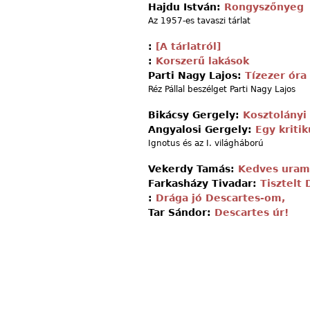
Hajdu István:
Rongyszőnyeg
Az 1957-es tavaszi tárlat
:
[A tárlatról]
:
Korszerű lakások
Parti Nagy Lajos:
Tízezer óra
Réz Pállal beszélget Parti Nagy Lajos
Bikácsy Gergely:
Kosztolányi 
Angyalosi Gergely:
Egy kritik
Ignotus és az I. világháború
Vekerdy Tamás:
Kedves uram,
Farkasházy Tivadar:
Tisztelt 
:
Drága jó Descartes-om,
Tar Sándor:
Descartes úr!