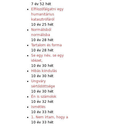
7 év 52 hét
Elfilozófálgatni egy
humanitárius
katasztrófáról
10 év 25 hét
Normálisból
normálisba
10 év 28 hét
Tartalom és forma
10 év 28 hét
Se egy név, se egy
idézet,
10 év 30 hét
Hibás kiindulás
10 év 30 hét
Ungváry
sértődöttsége
10 év 30 hét
Én is számolok
10 év 32 hét
Ismétlés
10 év 33 hét
1. Nem írtam, hogy a
10 év 33 hét