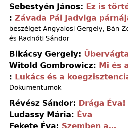
Sebestyén János:
Ez is tör
:
Závada Pál Jadviga párnáj
beszélget Angyalosi Gergely, Bán 
és Radnóti Sándor
Bikácsy Gergely:
Übervágt
Witold Gombrowicz:
Mi és a
:
Lukács és a koegzisztenci
Dokumentumok
Révész Sándor:
Drága Éva!
Ludassy Mária:
Éva
Fekete Éva:
Szemben a…