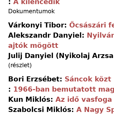
:
A kilencedik
Dokumentumok
Várkonyi Tibor:
Őcsászári f
Alekszandr Danyiel:
Nyilván
ajtók mögött
Julij Danyiel (Nyikolaj Arzs
(részlet)
Bori Erzsébet:
Sáncok közt
:
1966-ban bemutatott mag
Kun Miklós:
Az idő vasfoga
Szabolcsi Miklós:
A Nagy S