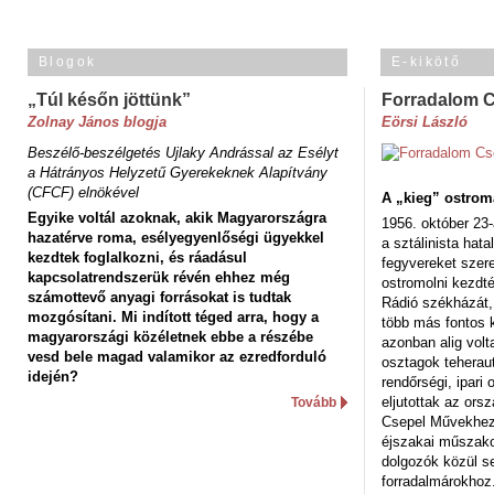
Blogok
E-kikötő
„Túl későn jöttünk”
Forradalom 
Zolnay János blogja
Eörsi László
Beszélő-beszélgetés Ujlaky Andrással az Esélyt
a Hátrányos Helyzetű Gyerekeknek Alapítvány
(CFCF) elnökével
A „kieg” ostrom
Egyike voltál azoknak, akik Magyarországra
1956. október 23-
hazatérve roma, esélyegyenlőségi ügyekkel
a sztálinista hat
kezdtek foglalkozni, és ráadásul
fegyvereket szere
kapcsolatrendszerük révén ehhez még
ostromolni kezdt
számottevő anyagi forrásokat is tudtak
Rádió székházát,
mozgósítani. Mi indított téged arra, hogy a
több más fontos 
magyarországi közéletnek ebbe a részébe
azonban alig volt
vesd bele magad valamikor az ezredforduló
osztagok teheraut
idején?
rendőrségi, ipar
eljutottak az ors
Tovább
Csepel Művekhez 
éjszakai műszakot
dolgozók közül s
forradalmárokhoz.