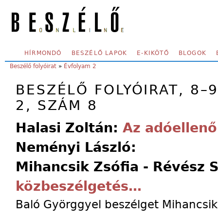
Skip to main content
SECONDARY MENU
HÍRMONDÓ
BESZÉLŐ LAPOK
E-KIKÖTŐ
BLOGOK
YOU ARE HERE:
Beszélő folyóirat
»
Évfolyam 2
BESZÉLŐ FOLYÓIRAT, 8–
2, SZÁM 8
Halasi Zoltán:
Az adóellenő
Neményi László:
Mihancsik Zsófia - Révész 
közbeszélgetés…
Baló Györggyel beszélget Mihancsik