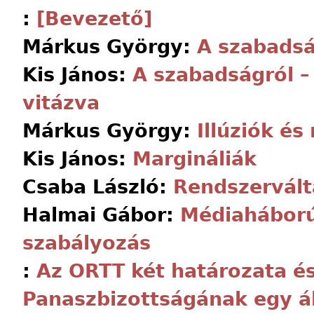
:
[Bevezető]
Márkus György:
A szabadsá
Kis János:
A szabadságról 
vitázva
Márkus György:
Illúziók és 
Kis János:
Margináliák
Csaba László:
Rendszervált
Halmai Gábor:
Médiaháború
szabályozás
:
Az ORTT két határozata é
Panaszbizottságának egy ál