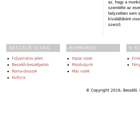
az, hogy a munk
szemlélte az es
helyzetben sem s
kívülállóként vise
szerző.
BESZÉLŐ ÚJSÁG
HÍRMONDÓ
E-K
Folyamatos jelen
Hazai vizek
Eml
Beszélő-beszélgetés
Mozduljunk
Fény
Roma-dosszié
Más vizek
Kultúra
© Copyright 2016, Beszélő. 