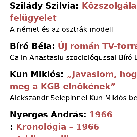
Szilády Szilvia:
Közszolgála
felügyelet
A német és az osztrák modell
Bíró Béla:
Új román TV-for
Calin Anastasiu szociológussal Bíró 
Kun Miklós:
„Javaslom, hog
meg a KGB elnökének”
Alekszandr Selepinnel Kun Miklós be
Nyerges András:
1966
:
Kronológia – 1966