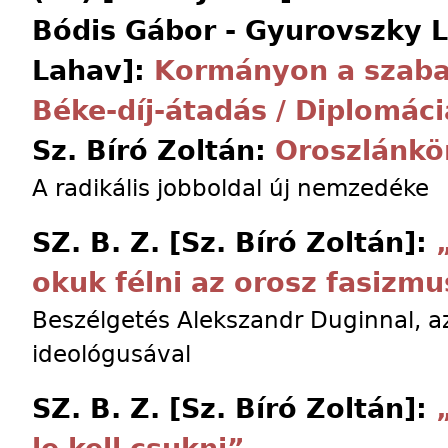
Bódis Gábor - Gyurovszky Lá
Lahav]:
Kormányon a szaba
Béke-díj-átadás / Diplomáci
Sz. Bíró Zoltán:
Oroszlánk
A radikális jobboldal új nemzedéke
SZ. B. Z. [Sz. Bíró Zoltán]:
okuk félni az orosz fasizmu
Beszélgetés Alekszandr Duginnal, az 
ideológusával
SZ. B. Z. [Sz. Bíró Zoltán]: