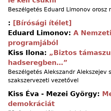
le kell csukni”
Beszélgetés Eduard Limonov orosz n
:
[Bírósági ítélet]
Eduard Limonov:
A Nemzeti
programjából
Kiss Ilona:
„Biztos támaszu
hadseregben…”
Beszélgetés Alekszandr Alekszejev s
szakszervezeti vezetővel
Kiss Éva - Mezei György:
Me
demokráciát