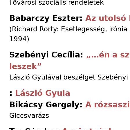
Fővárosi szociális rendeletek
Babarczy Eszter:
Az utolsó
(Richard Rorty: Esetlegesség, irónia é
1994)
Szebényi Cecília:
„…én a s
leszek”
László Gyulával beszélget Szebényi 
:
László Gyula
Bikácsy Gergely:
A rózsaszi
Giccsvarázs