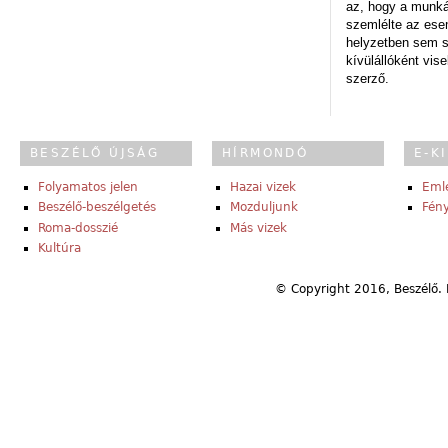
az, hogy a munk
szemlélte az es
helyzetben sem s
kívülállóként vise
szerző.
BESZÉLŐ ÚJSÁG
HÍRMONDÓ
E-K
Folyamatos jelen
Hazai vizek
Eml
Beszélő-beszélgetés
Mozduljunk
Fény
Roma-dosszié
Más vizek
Kultúra
© Copyright 2016, Beszélő. 