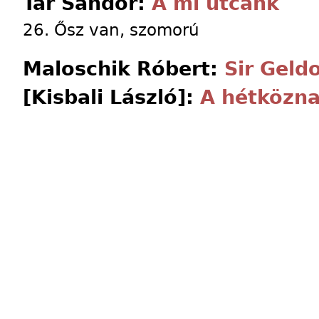
Tar Sándor:
A mi utcánk
26. Ősz van, szomorú
Maloschik Róbert:
Sir Geld
[Kisbali László]:
A hétközn