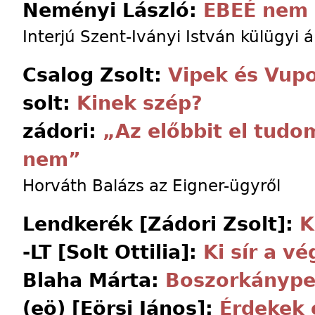
Neményi László:
EBEÉ nem k
Interjú Szent-Iványi István külügyi á
Csalog Zsolt:
Vipek és Vup
solt:
Kinek szép?
zádori:
„Az előbbit el tudo
nem”
Horváth Balázs az Eigner-ügyről
Lendkerék [Zádori Zsolt]:
K
-LT [Solt Ottilia]:
Ki sír a v
Blaha Márta:
Boszorkánype
(eö) [Eörsi János]:
Érdekek 