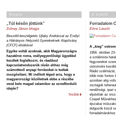
Blogok
E-kikötő
„Túl későn jöttünk”
Forradalom 
Zolnay János blogja
Eörsi László
Beszélő-beszélgetés Ujlaky Andrással az Esélyt
a Hátrányos Helyzetű Gyerekeknek Alapítvány
(CFCF) elnökével
A „kieg” ostrom
Egyike voltál azoknak, akik Magyarországra
1956. október 23-
hazatérve roma, esélyegyenlőségi ügyekkel
a sztálinista hat
kezdtek foglalkozni, és ráadásul
fegyvereket szere
kapcsolatrendszerük révén ehhez még
ostromolni kezdt
számottevő anyagi forrásokat is tudtak
Rádió székházát,
mozgósítani. Mi indított téged arra, hogy a
több más fontos 
magyarországi közéletnek ebbe a részébe
azonban alig volt
vesd bele magad valamikor az ezredforduló
osztagok teheraut
idején?
rendőrségi, ipar
eljutottak az ors
Tovább
Csepel Művekhez 
éjszakai műszakot
dolgozók közül s
forradalmárokhoz.