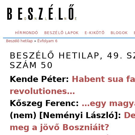
Skip to main content
SECONDARY MENU
HÍRMONDÓ
BESZÉLŐ LAPOK
E-KIKÖTŐ
BLOGOK
YOU ARE HERE:
Beszélő hetilap
»
Évfolyam 6
BESZÉLŐ HETILAP, 49. S
SZÁM 50
Kende Péter:
Habent sua fa
revolutiones…
Kőszeg Ferenc:
…egy magya
(nem) [Neményi László]:
De
meg a jövő Boszniáit?